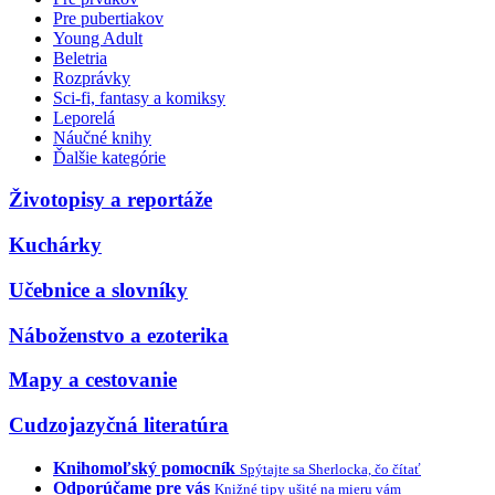
Pre pubertiakov
Young Adult
Beletria
Rozprávky
Sci-fi, fantasy a komiksy
Leporelá
Náučné knihy
Ďalšie kategórie
Životopisy a reportáže
Kuchárky
Učebnice a slovníky
Náboženstvo a ezoterika
Mapy a cestovanie
Cudzojazyčná literatúra
Knihomoľský pomocník
Spýtajte sa Sherlocka, čo čítať
Odporúčame pre vás
Knižné tipy ušité na mieru vám