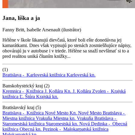
Jana, líška a ja
Fanny Britt, Isabelle Arsenault (ilustrátor)
Hélène v škole šikanujú dievčatá, ktoré boli ešte donedávna jej
kamarátkami. Dnes však vypisujú po stenách zosmiešňujúce nápisy,
ohovárajú ju v autobuse i v triede. Hélène sa snaží nevšímať si to a
pred realitou uniká čítaním knižky...
(1)
Bratislava -
Karloveská knižnica
Karloveská kn.
Banskobystrický kraj (2)
Kremnica -
Knižnica J. Kollára
Kn. J. Kollára
Zvolen -
Krajská
knižnica Ľ. Štúra
Krajská kn.
Bratislavský kraj (5)
Bratislava -
Knižnica Nové Mesto
Kn. Nové Mesto
Bratislava -
Miestna knižnica Vrakuňa
Miestna kn. Vrakuňa
Bratislava -
Staromestská knižnica
Staromestská kn.
Nová Dedinka -
Obecná
knižnica
Obecná kn.
Pezinok -
Malokarpatská knižnica
Malokarpatská kn.