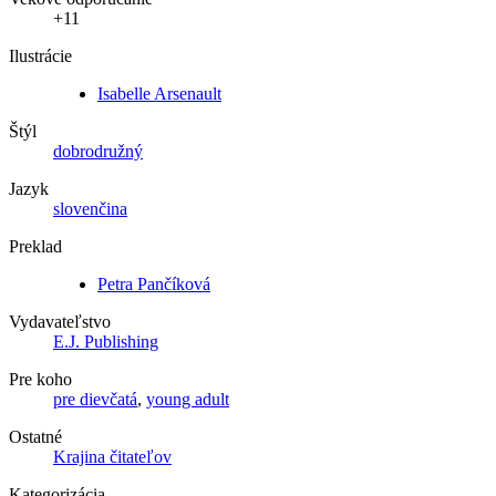
+11
Ilustrácie
Isabelle Arsenault
Štýl
dobrodružný
Jazyk
slovenčina
Preklad
Petra Pančíková
Vydavateľstvo
E.J. Publishing
Pre koho
pre dievčatá
,
young adult
Ostatné
Krajina čitateľov
Kategorizácia