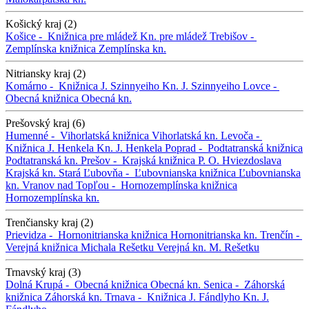
Košický kraj (2)
Košice -
Knižnica pre mládež
Kn. pre mládež
Trebišov -
Zemplínska knižnica
Zemplínska kn.
Nitriansky kraj (2)
Komárno -
Knižnica J. Szinnyeiho
Kn. J. Szinnyeiho
Lovce -
Obecná knižnica
Obecná kn.
Prešovský kraj (6)
Humenné -
Vihorlatská knižnica
Vihorlatská kn.
Levoča -
Knižnica J. Henkela
Kn. J. Henkela
Poprad -
Podtatranská knižnica
Podtatranská kn.
Prešov -
Krajská knižnica P. O. Hviezdoslava
Krajská kn.
Stará Ľubovňa -
Ľubovnianska knižnica
Ľubovnianska
kn.
Vranov nad Topľou -
Hornozemplínska knižnica
Hornozemplínska kn.
Trenčiansky kraj (2)
Prievidza -
Hornonitrianska knižnica
Hornonitrianska kn.
Trenčín -
Verejná knižnica Michala Rešetku
Verejná kn. M. Rešetku
Trnavský kraj (3)
Dolná Krupá -
Obecná knižnica
Obecná kn.
Senica -
Záhorská
knižnica
Záhorská kn.
Trnava -
Knižnica J. Fándlyho
Kn. J.