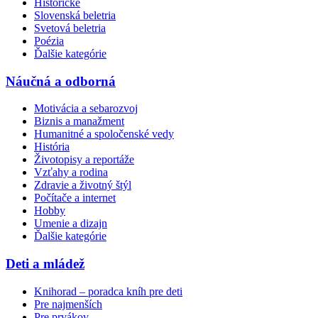
Historické
Slovenská beletria
Svetová beletria
Poézia
Ďalšie kategórie
Náučná a odborná
Motivácia a sebarozvoj
Biznis a manažment
Humanitné a spoločenské vedy
História
Životopisy a reportáže
Vzťahy a rodina
Zdravie a životný štýl
Počítače a internet
Hobby
Umenie a dizajn
Ďalšie kategórie
Deti a mládež
Knihorad – poradca kníh pre deti
Pre najmenších
Pre prvákov