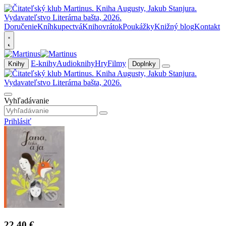
Doručenie
Kníhkupectvá
Knihovrátok
Poukážky
Knižný blog
Kontakt
E-knihy
Audioknihy
Hry
Filmy
Knihy
Doplnky
Vyhľadávanie
Prihlásiť
22,40 €