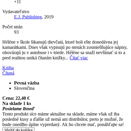
+11
Vydavateľstvo
E.J. Publishing
, 2019
Počet strán
93
Hélène v škole šikanujú dievčatá, ktoré boli ešte donedávna jej
kamarátkami. Dnes však vypisujú po stenách zosmiešňujúce nápisy,
ohovárajú ju v autobuse i v triede. Hélène sa snaží nevšímať si to a
pred realitou uniká čítaním knižky...
Čítať viac
Kniha
Čítaná
Pevná väzba
Slovenčina
Cena:
22,40 €
Na sklade 1 ks
Posielame ihneď
Tento produkt síce máme aktuálne na sklade, máme však už iba
posledné kusy a ďalšie už nemá ani distribútor, preto je možné, že
bude onedlho úplne vypredaný. Ak ho chcete mať, ponáhľajte sa!
Vložiť do košíka