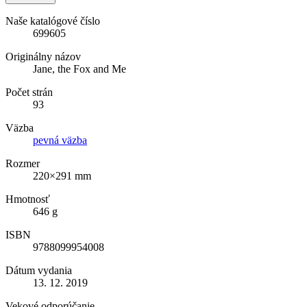
Naše katalógové číslo
699605
Originálny názov
Jane, the Fox and Me
Počet strán
93
Väzba
pevná väzba
Rozmer
220×291 mm
Hmotnosť
646 g
ISBN
9788099954008
Dátum vydania
13. 12. 2019
Vekové odporúčanie