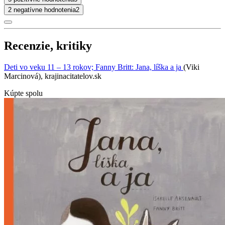
2 negatívne hodnotenia
2
Recenzie, kritiky
Deti vo veku 11 – 13 rokov; Fanny Britt: Jana, líška a ja
(Viki
Marcinová), krajinacitatelov.sk
Kúpte spolu