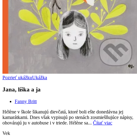
Pozrieť ukážku
Ukážka
Jana, líška a ja
Fanny Britt
Hélène v škole šikanujú dievčatá, ktoré boli ešte donedávna jej
kamarátkami. Dnes však vypisujú po stenách zosmiešňujúce nápisy,
ohovárajú ju v autobuse i v triede. Hélène sa...
Čítať viac
Vek