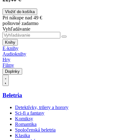
Vložiť do košíka
Pri nákupe nad 49 €
poštovné zadarmo
Vyhľadávanie
Knihy
E-knihy
Audioknihy
Hry
Filmy
Doplnky
Beletria
Detektívky, trilery a horory
Sci-fi a fantasy
Komiksy
Romantika
Spoločenská beletria
Klasika