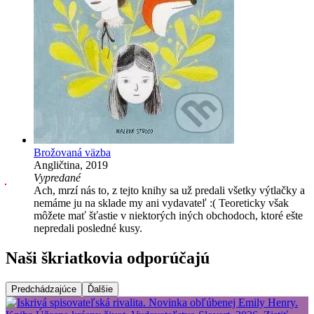
Brožovaná väzba
Angličtina, 2019
Vypredané
Ach, mrzí nás to, z tejto knihy sa už predali všetky výtlačky a
nemáme ju na sklade my ani vydavateľ :( Teoreticky však
môžete mať šťastie v niektorých iných obchodoch, ktoré ešte
nepredali posledné kusy.
Naši škriatkovia odporúčajú
Predchádzajúce
Ďalšie