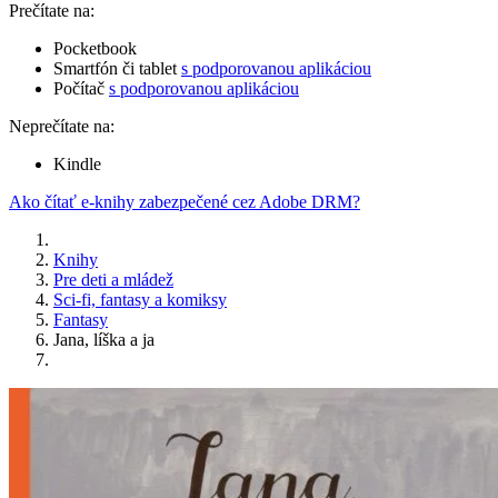
Prečítate na:
Pocketbook
Smartfón či tablet
s podporovanou aplikáciou
Počítač
s podporovanou aplikáciou
Neprečítate na:
Kindle
Ako čítať e-knihy zabezpečené cez Adobe DRM?
Knihy
Pre deti a mládež
Sci-fi, fantasy a komiksy
Fantasy
Jana, líška a ja