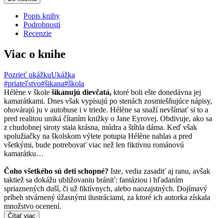
Popis knihy
Podrobnosti
Recenzie
Viac o knihe
Pozrieť ukážku
Ukážka
#priateľstvo
#šikana
#škola
Hélène v škole
šikanujú dievčatá,
ktoré boli ešte donedávna jej
kamarátkami. Dnes však vypisujú po stenách zosmiešňujúce nápisy,
ohovárajú ju v autobuse i v triede. Hélène sa snaží nevšímať si to a
pred realitou uniká čítaním knižky o Jane Eyrovej. Obdivuje, ako sa
z chudobnej siroty stala krásna, múdra a štíhla dáma. Keď však
spolužiačky na školskom výlete potupia Hélène nahlas a pred
všetkými, bude potrebovať viac než len fiktívnu románovú
kamarátku…
Čoho všetkého sú deti schopné?
Iste, vedia zasadiť aj ranu, avšak
taktiež sa dokážu ubližovaniu brániť: fantáziou i hľadaním
spriaznených duší, či už fiktívnych, alebo naozajstných. Dojímavý
príbeh stvárnený úžasnými ilustráciami, za ktoré ich autorka získala
množstvo ocenení.
Čítať viac