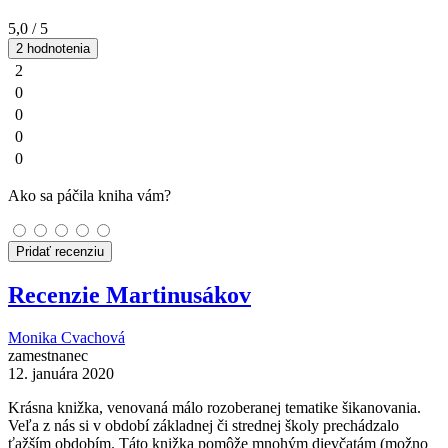
5,0
/ 5
2 hodnotenia
2
0
0
0
0
Ako sa páčila kniha vám?
Pridať recenziu
Recenzie Martinusákov
Monika Cvachová
zamestnanec
12. januára 2020
Krásna knižka, venovaná málo rozoberanej tematike šikanovania.
Veľa z nás si v období základnej či strednej školy prechádzalo
ťažším obdobím. Táto knižka pomôže mnohým dievčatám (možno