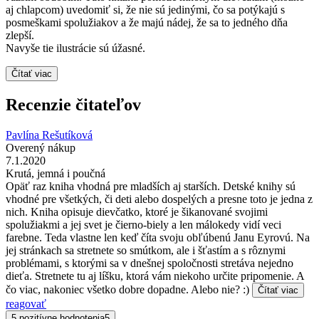
aj chlapcom) uvedomiť si, že nie sú jedinými, čo sa potýkajú s
posmeškami spolužiakov a že majú nádej, že sa to jedného dňa
zlepší.
Navyše tie ilustrácie sú úžasné.
Čítať viac
Recenzie čitateľov
Pavlína Rešutíková
Overený nákup
7.1.2020
Krutá, jemná i poučná
Opäť raz kniha vhodná pre mladších aj starších. Detské knihy sú
vhodné pre všetkých, či deti alebo dospelých a presne toto je jedna z
nich. Kniha opisuje dievčatko, ktoré je šikanované svojimi
spolužiakmi a jej svet je čierno-biely a len málokedy vidí veci
farebne. Teda vlastne len keď číta svoju obľúbenú Janu Eyrovú. Na
jej stránkach sa stretnete so smútkom, ale i šťastím a s rôznymi
problémami, s ktorými sa v dnešnej spoločnosti stretáva nejedno
dieťa. Stretnete tu aj líšku, ktorá vám niekoho určite pripomenie. A
čo viac, nakoniec všetko dobre dopadne. Alebo nie? :)
Čítať viac
reagovať
5 pozitívne hodnotenia
5