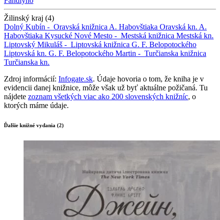
Fándlyho
Žilinský kraj (4)
Dolný Kubín -
Oravská knižnica A. Habovštiaka
Oravská kn. A.
Habovštiaka
Kysucké Nové Mesto -
Mestská knižnica
Mestská kn.
Liptovský Mikuláš -
Liptovská knižnica G. F. Belopotockého
Liptovská kn. G. F. Belopotockého
Martin -
Turčianska knižnica
Turčianska kn.
Zdroj informácií:
Infogate.sk
. Údaje hovoria o tom, že kniha je v
evidencii danej knižnice, môže však už byť aktuálne požičaná. Tu
nájdete
zoznam všetkých viac ako 200 slovenských knižníc
, o
ktorých máme údaje.
Ďalšie knižné vydania (2)