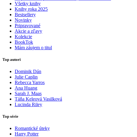
Všetky knihy
Knihy roka 2025
Bestsellery
Novinky
Pripravované
Akcie a zľavy
Kolekcie
BookTok
Mám záujem o titul
Top autori
Dominik Dán
Julie Caplin
Rebecca Yarros
Ana Huang
Sarah J. Maas
Táňa Keleová Vasilková
Lucinda Riley
Top série
Romantické úteky
Harry Potter