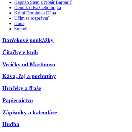
Kapitán Stein a Notár Barbarič
Denník odvážneho bojka
Krimi Dominika Dána
Učím sa rozprávať
Duna
Smradi
Darčekové poukážky
Čítačky e-kníh
Vecičky od Martinusu
Káva, čaj a pochutiny
Hrnčeky a fľaše
Papiernictvo
Zápisníky a kalendáre
Hudba