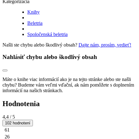
Kategorizácia
Knihy
Beletria
Spoločenská beletria
Našli ste chybu alebo škodlivý obsah?
Dajte nám, prosím, vedieť!
Nahlásiť chybu alebo škodlivý obsah
Máte o knihe viac informácií ako je na tejto stránke alebo ste našli
chybu? Budeme vám veľmi vďační, ak nám pomôžete s doplnením
informácií na našich stránkach.
Hodnotenia
4,4
/ 5
102 hodnotení
61
26