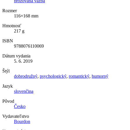
brožovaná väzba
Rozmer
116×168 mm
Hmotnosť
217 g
ISBN
9788076110069
Dátum vydania
5. 6. 2019
Štýl
dobrodružný
,
psychologický
,
romantický
,
humorný
Jazyk
slovenčina
Pôvod
Česko
Vydavateľstvo
Bourdon