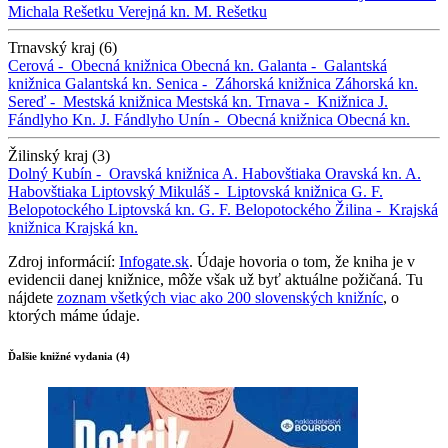
Michala Rešetku
Verejná kn. M. Rešetku
Trnavský kraj (6)
Cerová -
Obecná knižnica
Obecná kn.
Galanta -
Galantská
knižnica
Galantská kn.
Senica -
Záhorská knižnica
Záhorská kn.
Sereď -
Mestská knižnica
Mestská kn.
Trnava -
Knižnica J.
Fándlyho
Kn. J. Fándlyho
Unín -
Obecná knižnica
Obecná kn.
Žilinský kraj (3)
Dolný Kubín -
Oravská knižnica A. Habovštiaka
Oravská kn. A.
Habovštiaka
Liptovský Mikuláš -
Liptovská knižnica G. F.
Belopotockého
Liptovská kn. G. F. Belopotockého
Žilina -
Krajská
knižnica
Krajská kn.
Zdroj informácií:
Infogate.sk
. Údaje hovoria o tom, že kniha je v
evidencii danej knižnice, môže však už byť aktuálne požičaná. Tu
nájdete
zoznam všetkých viac ako 200 slovenských knižníc
, o
ktorých máme údaje.
Ďalšie knižné vydania (4)