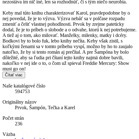
nezostáva im nič iné, len sa rozhodnúť, či s tým niečo neurobia.
Keby mal túto knihu charakterizovať Karol, pravdepodobne by o
nej povedal, že je to výzva. Výzva nebáť sa v polčase rozpadu
zmeniť a čeliť vlastnej pohodlnosti. Prvok by zrejme pateticky
dodal, že je to príbeh o slobode a o odvahe, ktorú k nej potrebujeme.
A tiež aj o tom, ako milovať. Manželky, milenky, matky i dcéry.
Bodkovi by to bolo fuk, lebo knihy nečíta. Keby však zistil, s
koľkými ženami sa v tomto príbehu vyspí, možno by ho to zaujalo
natoľko, že by si tento román aj prečítal. A pre Šampóna by bolo
dôležité, aby sa ľudia pri čítaní tejto knihy najmä dobre bavili,
nakoľko v nej ide o to, o čom už spieval Freddie Mercury: Show
must go on!
Čítať viac
Naše katalógové číslo
594753
Originálny názov
Prvok, Šampón, Tečka a Karel
Počet strán
236
Väzba