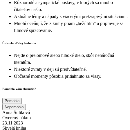
Rôznorodé a sympatické postavy, v ktorých sa mnoho
čitateľov našlo.
Aktuálne témy a nápady s viacerými prekvapivými situáciami.
Mnohí oceňujú, že z knihy priam „beží film“ a pripravuje sa
filmové spracovanie.
Čitatelia ďalej hodnotia
Nejde o prelomové alebo hlboké dielo, skôr nenáročná
literatúra.
Niektoré zvraty v deji sú predvídateľné.
Občasné momenty pôsobia pritiahnuto za vlasy.
Pomohlo vám zhrnutie?
Pomohlo
Nepomohlo
Anna Šuliková
Overený nákup
23.11.2023
Skvelá kniha