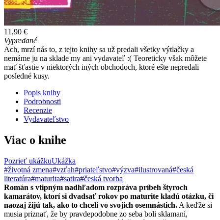
11,90 €
Vypredané
Ach, mrzí nás to, z tejto knihy sa už predali všetky výtlačky a
nemáme ju na sklade my ani vydavateľ :( Teoreticky však môžete
mať šťastie v niektorých iných obchodoch, ktoré ešte nepredali
posledné kusy.
Popis knihy
Podrobnosti
Recenzie
Vydavateľstvo
Viac o knihe
Pozrieť ukážku
Ukážka
#životná zmena
#vzťah
#priateľstvo
#výzva
#ilustrovaná
#česká
literatúra
#maturita
#satira
#česká tvorba
Román s vtipným nadhľadom rozpráva príbeh štyroch
kamarátov, ktorí si dvadsať rokov po maturite kladú otázku, či
naozaj žijú tak, ako to chceli vo svojich osemnástich.
A keďže si
musia priznať, že by pravdepodobne zo seba boli sklamaní,