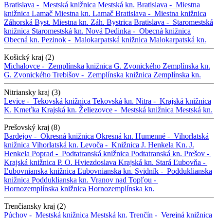
Bratislava -
Mestská knižnica
Mestská kn.
Bratislava -
Miestna
knižnica Lamač
Miestna kn. Lamač
Bratislava -
Miestna knižnica
Záhorská Byst.
Miestna kn. Záh. Bystrica
Bratislava -
Staromestská
knižnica
Staromestská kn.
Nová Dedinka -
Obecná knižnica
Obecná kn.
Pezinok -
Malokarpatská knižnica
Malokarpatská kn.
Košický kraj (2)
Michalovce -
Zemplínska knižnica G. Zvonického
Zemplínska kn.
G. Zvonického
Trebišov -
Zemplínska knižnica
Zemplínska kn.
Nitriansky kraj (3)
Levice -
Tekovská knižnica
Tekovská kn.
Nitra -
Krajská knižnica
K. Kmeťka
Krajská kn.
Želiezovce -
Mestská knižnica
Mestská kn.
Prešovský kraj (8)
Bardejov -
Okresná knižnica
Okresná kn.
Humenné -
Vihorlatská
knižnica
Vihorlatská kn.
Levoča -
Knižnica J. Henkela
Kn. J.
Henkela
Poprad -
Podtatranská knižnica
Podtatranská kn.
Prešov -
Krajská knižnica P. O. Hviezdoslava
Krajská kn.
Stará Ľubovňa -
Ľubovnianska knižnica
Ľubovnianska kn.
Svidník -
Podduklianska
knižnica
Podduklianska kn.
Vranov nad Topľou -
Hornozemplínska knižnica
Hornozemplínska kn.
Trenčiansky kraj (2)
Púchov -
Mestská knižnica
Mestská kn.
Trenčín -
Verejná knižnica