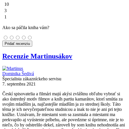
10
3
1
Ako sa páčila kniha vám?
Pridať recenziu
Recenzie Martinusákov
Dominika Šedivá
Špecialista zákazníckeho servisu
7. septembra 2021
Českí spisovatelia a filmári majú akýsi zvláštnu obľubu vybrať si
ako ústredný motív filmov a kníh partiu kamarátov, ktorí smútia za
svojím mladším ja, najčastejšie mladším ja zo strednej školy. Táto
téma je ich nevyčerpateľnou studnicou a inak to nie je ani pri tejto
knižke. Uznávam, že miestami som sa zasmiala a miestami ma
prekvapilo aj vyústenie príbehu, ale povedzme si úprimne, nie je to
niečo, čo by odstrelilo dekel, zároveň by som knihu nehodnotila ani