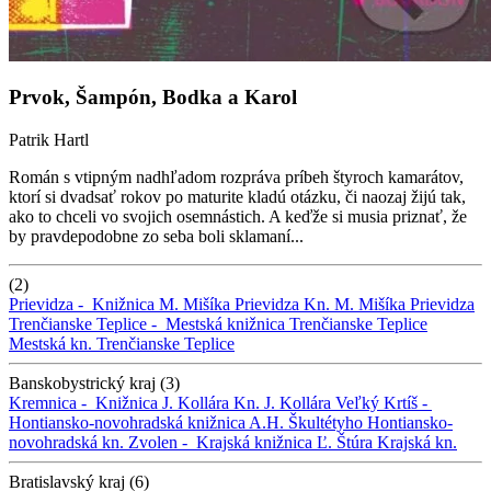
Prvok, Šampón, Bodka a Karol
Patrik Hartl
Román s vtipným nadhľadom rozpráva príbeh štyroch kamarátov,
ktorí si dvadsať rokov po maturite kladú otázku, či naozaj žijú tak,
ako to chceli vo svojich osemnástich. A keďže si musia priznať, že
by pravdepodobne zo seba boli sklamaní...
(2)
Prievidza -
Knižnica M. Mišíka Prievidza
Kn. M. Mišíka Prievidza
Trenčianske Teplice -
Mestská knižnica Trenčianske Teplice
Mestská kn. Trenčianske Teplice
Banskobystrický kraj (3)
Kremnica -
Knižnica J. Kollára
Kn. J. Kollára
Veľký Krtíš -
Hontiansko-novohradská knižnica A.H. Škultétyho
Hontiansko-
novohradská kn.
Zvolen -
Krajská knižnica Ľ. Štúra
Krajská kn.
Bratislavský kraj (6)