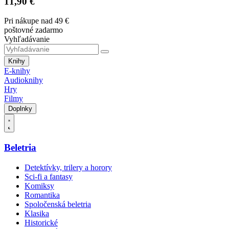
11,90 €
Pri nákupe nad 49 €
poštovné zadarmo
Vyhľadávanie
Knihy
E-knihy
Audioknihy
Hry
Filmy
Doplnky
Beletria
Detektívky, trilery a horory
Sci-fi a fantasy
Komiksy
Romantika
Spoločenská beletria
Klasika
Historické