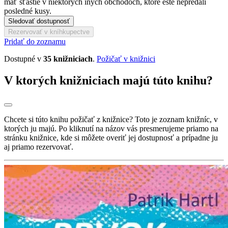
mať šťastie v niektorých iných obchodoch, ktoré ešte nepredali
posledné kusy.
Sledovať dostupnosť
Rezervovať v kníhkupectve
Pridať do zoznamu
Dostupné v
35 knižniciach
.
Požičať v knižnici
V ktorých knižniciach majú túto knihu?
Chcete si túto knihu požičať z knižnice? Toto je zoznam knižníc, v
ktorých ju majú. Po kliknutí na názov vás presmerujeme priamo na
stránku knižnice, kde si môžete overiť jej dostupnosť a prípadne ju
aj priamo rezervovať.