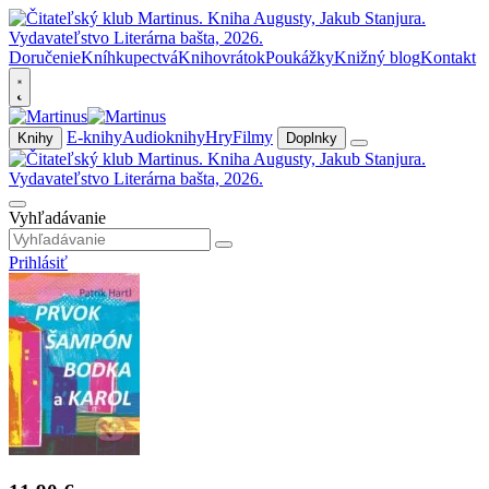
Doručenie
Kníhkupectvá
Knihovrátok
Poukážky
Knižný blog
Kontakt
E-knihy
Audioknihy
Hry
Filmy
Knihy
Doplnky
Vyhľadávanie
Prihlásiť