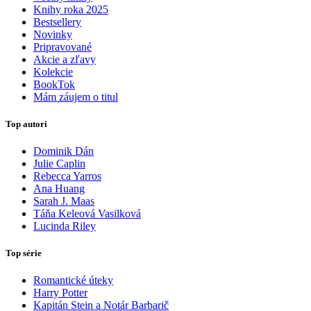
Knihy roka 2025
Bestsellery
Novinky
Pripravované
Akcie a zľavy
Kolekcie
BookTok
Mám záujem o titul
Top autori
Dominik Dán
Julie Caplin
Rebecca Yarros
Ana Huang
Sarah J. Maas
Táňa Keleová Vasilková
Lucinda Riley
Top série
Romantické úteky
Harry Potter
Kapitán Stein a Notár Barbarič