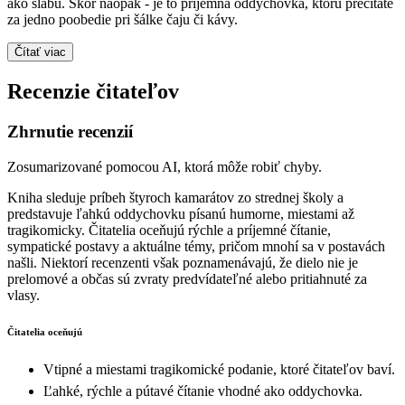
ako slabú. Skôr naopak - je to príjemná oddychovka, ktorú prečítate
za jedno poobedie pri šálke čaju či kávy.
Čítať viac
Recenzie čitateľov
Zhrnutie recenzií
Zosumarizované pomocou AI, ktorá môže robiť chyby.
Kniha sleduje príbeh štyroch kamarátov zo strednej školy a
predstavuje ľahkú oddychovku písanú humorne, miestami až
tragikomicky. Čitatelia oceňujú rýchle a príjemné čítanie,
sympatické postavy a aktuálne témy, pričom mnohí sa v postavách
našli. Niektorí recenzenti však poznamenávajú, že dielo nie je
prelomové a občas sú zvraty predvídateľné alebo pritiahnuté za
vlasy.
Čitatelia oceňujú
Vtipné a miestami tragikomické podanie, ktoré čitateľov baví.
Ľahké, rýchle a pútavé čítanie vhodné ako oddychovka.