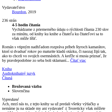
Vydavateľstvo
Bourdon
, 2019
236 strán
4-5 hodín čítania
Vychádzame z priemerného údaju o rýchlosti čítania 230 slov
za minútu, od knihy ku knihe a čitateľa ku čitateľovi sa to
však môže líšiť.
Román s vtipným nadhľadom rozpráva príbeh štyroch kamarátov,
ktorí si dvadsať rokov po maturite kladú otázku, či naozaj žijú tak,
ako to chceli vo svojich osemnástich. A keďže si musia priznať, že
by pravdepodobne zo seba boli sklamaní...
Čítať viac
Kniha
Audiokniha
iný jazyk
Čítaná
Brožovaná väzba
Slovenčina
Vypredané
Ach, mrzí nás to, z tejto knihy sa už predali všetky výtlačky a
nemáme ju na sklade my ani vydavateľ :( Teoreticky však môžete