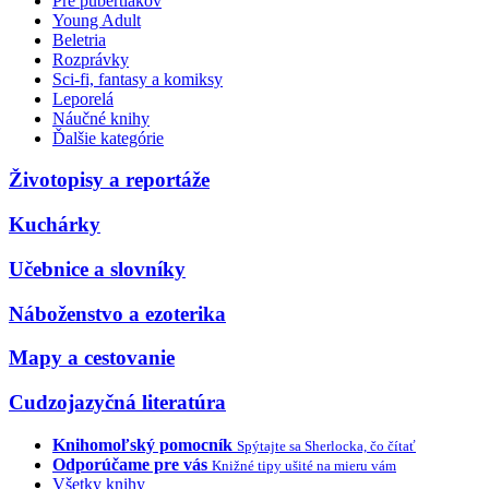
Pre pubertiakov
Young Adult
Beletria
Rozprávky
Sci-fi, fantasy a komiksy
Leporelá
Náučné knihy
Ďalšie kategórie
Životopisy a reportáže
Kuchárky
Učebnice a slovníky
Náboženstvo a ezoterika
Mapy a cestovanie
Cudzojazyčná literatúra
Knihomoľský pomocník
Spýtajte sa Sherlocka, čo čítať
Odporúčame pre vás
Knižné tipy ušité na mieru vám
Všetky knihy