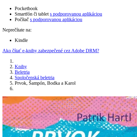
Pocketbook
Smartfón či tablet
s podporovanou aplikáciou
Počítač
s podporovanou aplikáciou
Neprečítate na:
Kindle
Ako čítať e-knihy zabezpečené cez Adobe DRM?
Knihy
Beletria
Spoločenská beletria
Prvok, Šampón, Bodka a Karol