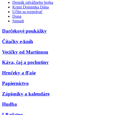
Denník odvážneho bojka
Krimi Dominika Dána
Učím sa rozprávať
Duna
Smradi
Darčekové poukážky
Čítačky e-kníh
Vecičky od Martinusu
Káva, čaj a pochutiny
Hrnčeky a fľaše
Papiernictvo
Zápisníky a kalendáre
Hudba
LP platne