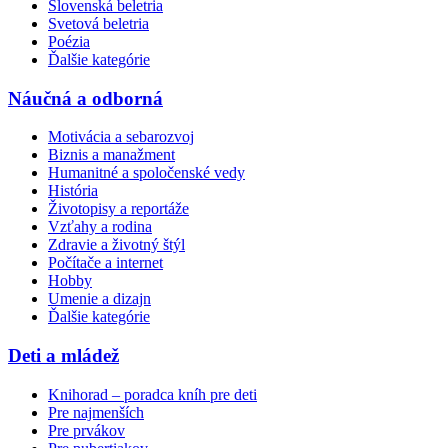
Slovenská beletria
Svetová beletria
Poézia
Ďalšie kategórie
Náučná a odborná
Motivácia a sebarozvoj
Biznis a manažment
Humanitné a spoločenské vedy
História
Životopisy a reportáže
Vzťahy a rodina
Zdravie a životný štýl
Počítače a internet
Hobby
Umenie a dizajn
Ďalšie kategórie
Deti a mládež
Knihorad – poradca kníh pre deti
Pre najmenších
Pre prvákov