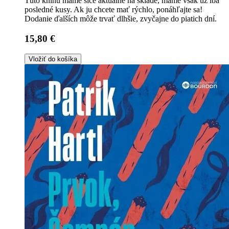
Túto knihu máme síce aktuálne na sklade, máme však už iba
posledné kusy. Ak ju chcete mať rýchlo, ponáhľajte sa!
Dodanie ďalších môže trvať dlhšie, zvyčajne do piatich dní.
15,80 €
Vložiť do košíka