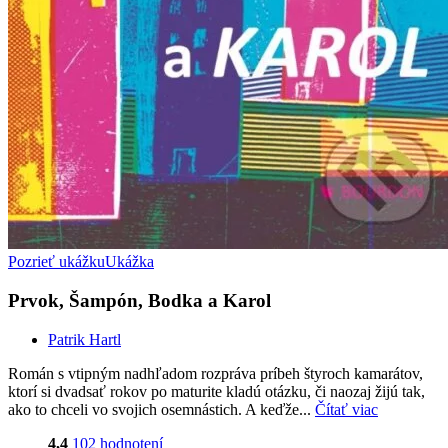
Pozrieť ukážku
Ukážka
Prvok, Šampón, Bodka a Karol
Patrik Hartl
Román s vtipným nadhľadom rozpráva príbeh štyroch kamarátov,
ktorí si dvadsať rokov po maturite kladú otázku, či naozaj žijú tak,
ako to chceli vo svojich osemnástich. A keďže...
Čítať viac
4,4
102 hodnotení