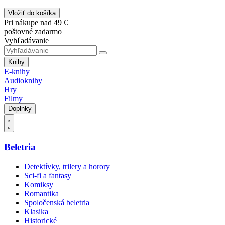
Vložiť do košíka
Pri nákupe nad 49 €
poštovné zadarmo
Vyhľadávanie
Knihy
E-knihy
Audioknihy
Hry
Filmy
Doplnky
Beletria
Detektívky, trilery a horory
Sci-fi a fantasy
Komiksy
Romantika
Spoločenská beletria
Klasika
Historické