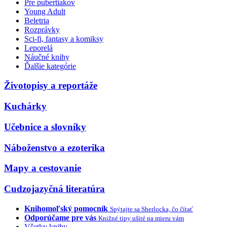
Pre pubertiakov
Young Adult
Beletria
Rozprávky
Sci-fi, fantasy a komiksy
Leporelá
Náučné knihy
Ďalšie kategórie
Životopisy a reportáže
Kuchárky
Učebnice a slovníky
Náboženstvo a ezoterika
Mapy a cestovanie
Cudzojazyčná literatúra
Knihomoľský pomocník
Spýtajte sa Sherlocka, čo čítať
Odporúčame pre vás
Knižné tipy ušité na mieru vám
Všetky knihy