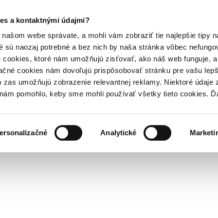
es a kontaktnými údajmi?
našom webe správate, a mohli vám zobraziť tie najlepšie tipy n
é sú naozaj potrebné a bez nich by naša stránka vôbec nefung
 cookies, ktoré nám umožňujú zisťovať, ako náš web funguje, a 
ačné cookies nám dovoľujú prispôsobovať stránku pre vašu lepši
zas umožňujú zobrazenie relevantnej reklamy. Niektoré údaje z
y nám pomohlo, keby sme mohli používať všetky tieto cookies. 
ersonalizačné
Analytické
Marketi