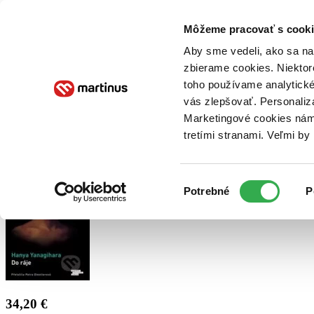
Doručenie
Kníhkupectvá
Knihovrátok
Poukážky
Knižný blog
Kontakt
Môžeme pracovať s cooki
Aby sme vedeli, ako sa na 
zbierame cookies. Niektor
E-knihy
Audioknihy
Hry
Filmy
Knihy
Doplnky
toho používame analytické
vás zlepšovať. Personaliz
Vyhľadávanie
Marketingové cookies nám 
tretími stranami. Veľmi b
Prihlásiť
Výber
Potrebné
P
súhlasu
34,20 €