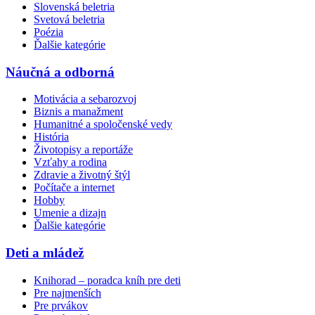
Slovenská beletria
Svetová beletria
Poézia
Ďalšie kategórie
Náučná a odborná
Motivácia a sebarozvoj
Biznis a manažment
Humanitné a spoločenské vedy
História
Životopisy a reportáže
Vzťahy a rodina
Zdravie a životný štýl
Počítače a internet
Hobby
Umenie a dizajn
Ďalšie kategórie
Deti a mládež
Knihorad – poradca kníh pre deti
Pre najmenších
Pre prvákov