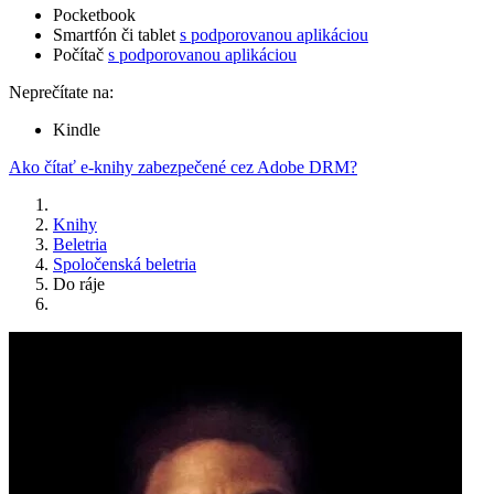
Pocketbook
Smartfón či tablet
s podporovanou aplikáciou
Počítač
s podporovanou aplikáciou
Neprečítate na:
Kindle
Ako čítať e-knihy zabezpečené cez Adobe DRM?
Knihy
Beletria
Spoločenská beletria
Do ráje