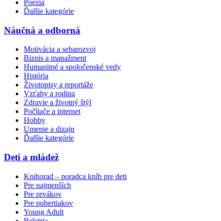
Poézia
Ďalšie kategórie
Náučná a odborná
Motivácia a sebarozvoj
Biznis a manažment
Humanitné a spoločenské vedy
História
Životopisy a reportáže
Vzťahy a rodina
Zdravie a životný štýl
Počítače a internet
Hobby
Umenie a dizajn
Ďalšie kategórie
Deti a mládež
Knihorad – poradca kníh pre deti
Pre najmenších
Pre prvákov
Pre pubertiakov
Young Adult
Beletria