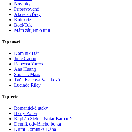
Novinky
Pripravované
Akcie a zľavy
Kolekcie
BookTok
Mám záujem o titul
Top autori
Dominik Dán
Julie Caplin
Rebecca Yarros
Ana Huang
Sarah J. Maas
Táňa Keleová Vasilková
Lucinda Riley
Top série
Romantické úteky
Harry Potter
Kapitán Stein a Notár Barbarič
Denník odvážneho bojka
Krimi Dominika Dána