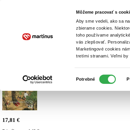
Doručenie
Kníhkupectvá
Knihovrátok
Poukážky
Knižný blog
Kontakt
Môžeme pracovať s cooki
Aby sme vedeli, ako sa na 
zbierame cookies. Niektor
E-knihy
Audioknihy
Hry
Filmy
Knihy
Doplnky
toho používame analytické
vás zlepšovať. Personaliz
Vyhľadávanie
Marketingové cookies nám 
tretími stranami. Veľmi b
Prihlásiť
Výber
Potrebné
P
súhlasu
17,81 €