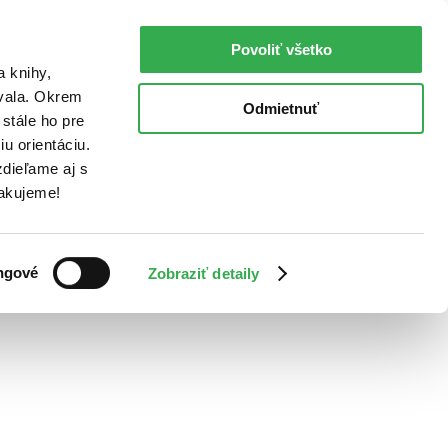
Povoliť všetko
a knihy,
ovala. Okrem
Odmietnuť
stále ho pre
u orientáciu.
dieľame aj s
Ďakujeme!
ngové
Zobraziť detaily