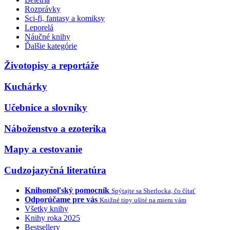
Rozprávky
Sci-fi, fantasy a komiksy
Leporelá
Náučné knihy
Ďalšie kategórie
Životopisy a reportáže
Kuchárky
Učebnice a slovníky
Náboženstvo a ezoterika
Mapy a cestovanie
Cudzojazyčná literatúra
Knihomoľský pomocník
Spýtajte sa Sherlocka, čo čítať
Odporúčame pre vás
Knižné tipy ušité na mieru vám
Všetky knihy
Knihy roka 2025
Bestsellery