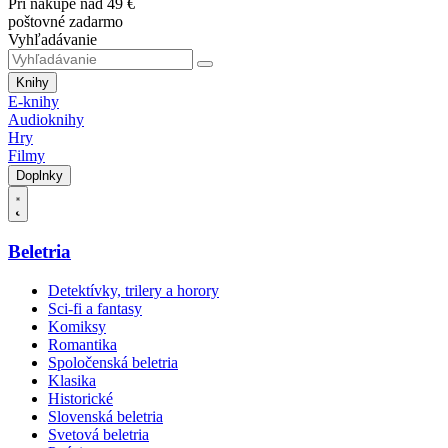
Pri nákupe nad 49 €
poštovné zadarmo
Vyhľadávanie
Knihy
E-knihy
Audioknihy
Hry
Filmy
Doplnky
Beletria
Detektívky, trilery a horory
Sci-fi a fantasy
Komiksy
Romantika
Spoločenská beletria
Klasika
Historické
Slovenská beletria
Svetová beletria