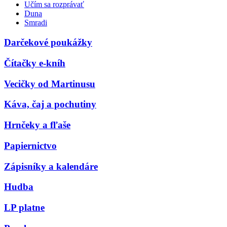
Učím sa rozprávať
Duna
Smradi
Darčekové poukážky
Čítačky e-kníh
Vecičky od Martinusu
Káva, čaj a pochutiny
Hrnčeky a fľaše
Papiernictvo
Zápisníky a kalendáre
Hudba
LP platne