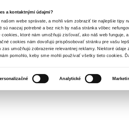
es a kontaktnými údajmi?
našom webe správate, a mohli vám zobraziť tie najlepšie tipy n
é sú naozaj potrebné a bez nich by naša stránka vôbec nefung
 cookies, ktoré nám umožňujú zisťovať, ako náš web funguje, a 
ačné cookies nám dovoľujú prispôsobovať stránku pre vašu lepši
zas umožňujú zobrazenie relevantnej reklamy. Niektoré údaje z
y nám pomohlo, keby sme mohli používať všetky tieto cookies. 
ersonalizačné
Analytické
Marketi