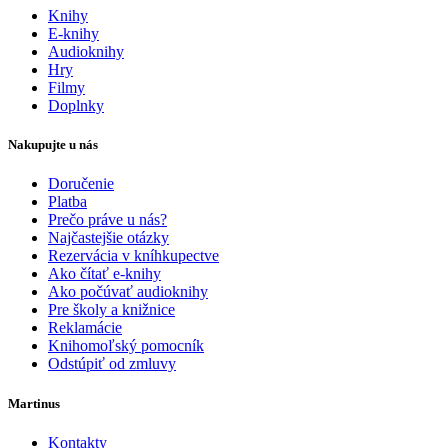
Knihy
E-knihy
Audioknihy
Hry
Filmy
Doplnky
Nakupujte u nás
Doručenie
Platba
Prečo práve u nás?
Najčastejšie otázky
Rezervácia v kníhkupectve
Ako čítať e-knihy
Ako počúvať audioknihy
Pre školy a knižnice
Reklamácie
Knihomoľský pomocník
Odstúpiť od zmluvy
Martinus
Kontakty