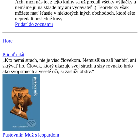
Ach, mrzí nás to, z tejto knihy sa už predali všetky výtlačky a
nemáme ju na sklade my ani vydavateľ :( Teoreticky však
môžete mať šťastie v niektorých iných obchodoch, ktoré ešte
nepredali posledné kusy.
Pridať do zoznamu
Hore
Pridať citát
Kto nemá strach, nie je viac človekom. Nemusíš sa zaň hanbiť, ani
skrývať ho. Človek, ktorý ukazuje svoj strach a slzy rovnako hrdo
ako svoj smiech a veselé oči, si zaslúži obdiv.
Pustovník: Muž s leopardom