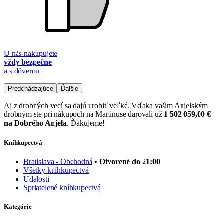
U nás nakupujete
vždy bezpečne
a s dôverou
Predchádzajúce
Ďalšie
Aj z drobných vecí sa dajú urobiť veľké. Vďaka vašim Anjelským
drobným ste pri nákupoch na Martinuse darovali už
1 502 059,00 €
na Dobrého Anjela
. Ďakujeme!
Kníhkupectvá
Bratislava - Obchodná
• Otvorené do 21:00
Všetky kníhkupectvá
Udalosti
Spriatelené kníhkupectvá
Kategórie