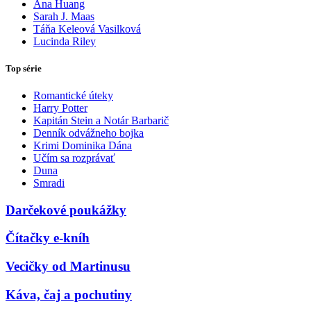
Ana Huang
Sarah J. Maas
Táňa Keleová Vasilková
Lucinda Riley
Top série
Romantické úteky
Harry Potter
Kapitán Stein a Notár Barbarič
Denník odvážneho bojka
Krimi Dominika Dána
Učím sa rozprávať
Duna
Smradi
Darčekové poukážky
Čítačky e-kníh
Vecičky od Martinusu
Káva, čaj a pochutiny