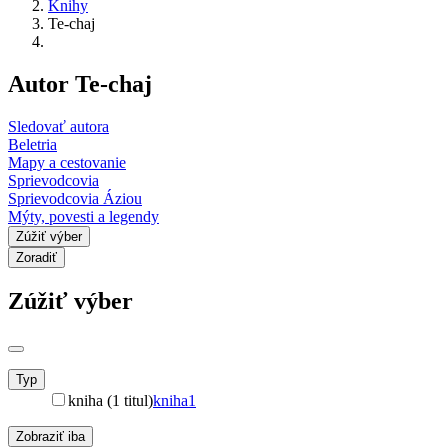
Knihy
Te-chaj
Autor Te-chaj
Sledovať autora
Beletria
Mapy a cestovanie
Sprievodcovia
Sprievodcovia Áziou
Mýty, povesti a legendy
Zúžiť výber
Zoradiť
Zúžiť výber
Typ
kniha (1 titul)
kniha
1
Zobraziť iba