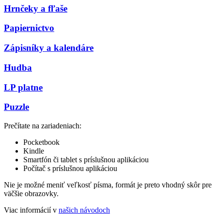
Hrnčeky a fľaše
Papiernictvo
Zápisníky a kalendáre
Hudba
LP platne
Puzzle
Prečítate na zariadeniach:
Pocketbook
Kindle
Smartfón či tablet s príslušnou aplikáciou
Počítač s príslušnou aplikáciou
Nie je možné meniť veľkosť písma, formát je preto vhodný skôr pre
väčšie obrazovky.
Viac informácií v
našich návodoch