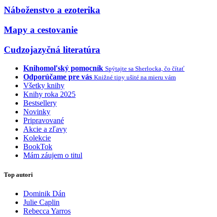
Náboženstvo a ezoterika
Mapy a cestovanie
Cudzojazyčná literatúra
Knihomoľský pomocník
Spýtajte sa Sherlocka, čo čítať
Odporúčame pre vás
Knižné tipy ušité na mieru vám
Všetky knihy
Knihy roka 2025
Bestsellery
Novinky
Pripravované
Akcie a zľavy
Kolekcie
BookTok
Mám záujem o titul
Top autori
Dominik Dán
Julie Caplin
Rebecca Yarros