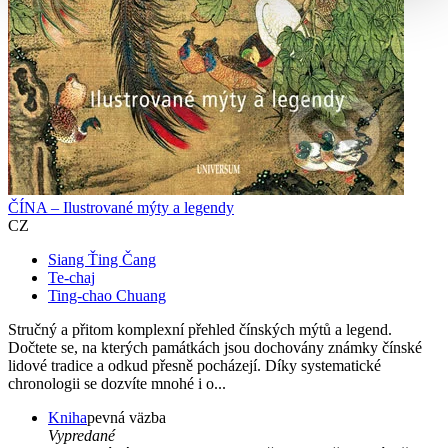
ČÍNA – Ilustrované mýty a legendy
CZ
Siang Ťing Čang
Te-chaj
Ting-chao Chuang
Stručný a přitom komplexní přehled čínských mýtů a legend.
Dočtete se, na kterých památkách jsou dochovány známky čínské
lidové tradice a odkud přesně pocházejí. Díky systematické
chronologii se dozvíte mnohé i o...
Kniha
pevná väzba
Vypredané