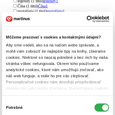
legendy (1 titul)
legendy
1
Čína (1 titul)
Čína
1
mytológia (1 titul)
mytológia
1
Pre koho
pre ženy (1 titul)
pre ženy
1
pre mužov (1 titul)
pre mužov
1
Môžeme pracovať s cookies a kontaktnými údajmi?
Vydavateľstvo
Aby sme vedeli, ako sa na našom webe správate, a
Universum EU (1 titul)
Universum EU
1
mohli vám zobraziť tie najlepšie tipy na knihy, zbierame
Väzba
cookies. Niektoré sú naozaj potrebné a bez nich by naša
pevná väzba (1 titul)
pevná väzba
1
stránka vôbec nefungovala. Okrem toho používame
Zúžiť výber
analytické cookies, ktoré nám umožňujú zisťovať, ako
náš web funguje, a stále ho pre vás zlepšovať.
Zoradiť
Personalizačné cookies nám dovoľujú prispôsobovať
stránku pre vašu lepšiu orientáciu. Marketingové cookies
nám zas umožňujú zobrazenie relevantnej reklamy.
Niektoré údaje zdieľame aj s tretími stranami. Veľmi by
Výber
Bestsellery
nám pomohlo, keby sme mohli používať všetky tieto
Potrebné
súhlasu
Top hodnotené
cookies. Ďakujeme!
Novinky