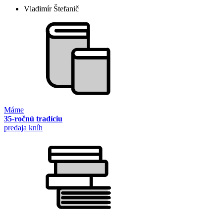
Vladimír Štefanič
Máme
35-ročnú tradíciu
predaja kníh