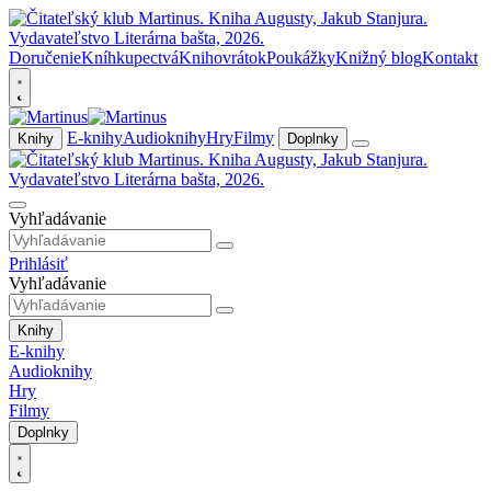
Doručenie
Kníhkupectvá
Knihovrátok
Poukážky
Knižný blog
Kontakt
E-knihy
Audioknihy
Hry
Filmy
Knihy
Doplnky
Vyhľadávanie
Prihlásiť
Vyhľadávanie
Knihy
E-knihy
Audioknihy
Hry
Filmy
Doplnky