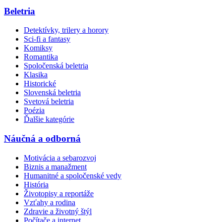
Beletria
Detektívky, trilery a horory
Sci-fi a fantasy
Komiksy
Romantika
Spoločenská beletria
Klasika
Historické
Slovenská beletria
Svetová beletria
Poézia
Ďalšie kategórie
Náučná a odborná
Motivácia a sebarozvoj
Biznis a manažment
Humanitné a spoločenské vedy
História
Životopisy a reportáže
Vzťahy a rodina
Zdravie a životný štýl
Počítače a internet