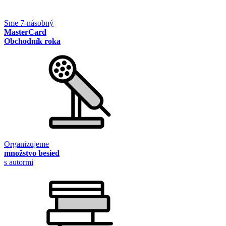
Sme 7-násobný
MasterCard
Obchodník roka
Organizujeme
množstvo besied
s autormi