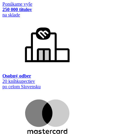
Ponúkame vyše
250 000 titulov
na sklade
Osobný odber
20 kníhkupectiev
po celom Slovensku