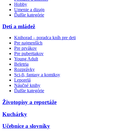
Hobby
Umenie a dizajn
Ďalšie kategórie
Deti a mládež
Knihorad – poradca kníh pre deti
Pre najmenších
Pre prvákov
Pre pubertiakov
Young Adult
Beletria
Rozprávky
Sci-fi, fantasy a komiksy
Leporelá
Náučné knihy
Ďalšie kategórie
Životopisy a reportáže
Kuchárky
Učebnice a slovníky