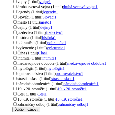
vojny (1 titul)
vojny
1
druhá svetová vojna (1 titul)
druhá svetová vojna
1
legendy (1 titul)
legendy
1
Slováci (1 titul)
Slováci
1
mesto (1 titul)
mesto
1
dejiny (1 titul)
dejiny
1
jazdectvo (1 titul)
jazdectvo
1
história (1 titul)
história
1
pohraničie (1 titul)
pohraničie
1
vyšetrenie (1 titul)
vyšetrenie
1
Čína (1 titul)
Čína
1
intimita (1 titul)
intimita
1
medzivojnové obdobie (1 titul)
medzivojnové obdobie
1
mytológia (1 titul)
mytológia
1
opatrovateľstvo (1 titul)
opatrovateľstvo
1
strasti a slasti (1 titul)
strasti a slasti
1
národné obrodenie/a (1 titul)
národné obrodenie/a
1
19. - 20. storočie (1 titul)
19. - 20. storočie
1
Česi (1 titul)
Česi
1
18.-19. storočie (1 titul)
18.-19. storočie
1
zahraničný odboj (1 titul)
zahraničný odboj
1
Ďalšie možnosti