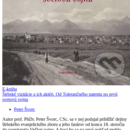
E-kniha
Štrbské vizitácie a ich aktéri. Od Tolerančného patentu po prvú
svetovú vojnu
Peter Švorc
Autor prof. PhDr. Peter Švorc, CSc. sa v nej podujal priblížiť dejiny
štrbského evanjelického zboru a jeho farárov od konca 18. storočia
do vypuknutia Veľkej vojny. A hoci by sa na prvý pohľad mohlo