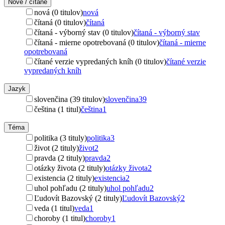
Nové / čítané
nová (0 titulov)
nová
čítaná (0 titulov)
čítaná
čítaná - výborný stav (0 titulov)
čítaná - výborný stav
čítaná - mierne opotrebovaná (0 titulov)
čítaná - mierne
opotrebovaná
čítané verzie vypredaných kníh (0 titulov)
čítané verzie
vypredaných kníh
Jazyk
slovenčina (39 titulov)
slovenčina
39
čeština (1 titul)
čeština
1
Téma
politika (3 tituly)
politika
3
život (2 tituly)
život
2
pravda (2 tituly)
pravda
2
otázky života (2 tituly)
otázky života
2
existencia (2 tituly)
existencia
2
uhol pohľadu (2 tituly)
uhol pohľadu
2
Ľudovít Bazovský (2 tituly)
Ľudovít Bazovský
2
veda (1 titul)
veda
1
choroby (1 titul)
choroby
1