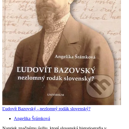
Ľudovít Bazovský - nezlomný rodák slovenský?
Angelika Šrámková
Napriek značnému úsiliu, ktoré slovenská historiografia v