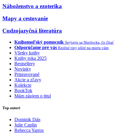
Náboženstvo a ezoterika
Mapy a cestovanie
Cudzojazyčná literatúra
Knihomoľský pomocník
Spýtajte sa Sherlocka, čo čítať
Odporúčame pre vás
Knižné tipy ušité na mieru vám
Všetky knihy
Knihy roka 2025
Bestsellery
Novinky
Pripravované
Akcie a zľavy
Kolekcie
BookTok
Mám záujem o titul
Top autori
Dominik Dán
Julie Caplin
Rebecca Yarros