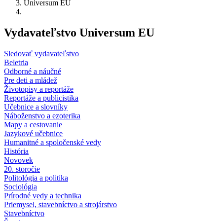
Universum EU
Vydavateľstvo Universum EU
Sledovať vydavateľstvo
Beletria
Odborné a náučné
Pre deti a mládež
Životopisy a reportáže
Reportáže a publicistika
Učebnice a slovníky
Náboženstvo a ezoterika
Mapy a cestovanie
Jazykové učebnice
Humanitné a spoločenské vedy
História
Novovek
20. storočie
Politológia a politika
Sociológia
Prírodné vedy a technika
Priemysel, stavebníctvo a strojárstvo
Stavebníctvo