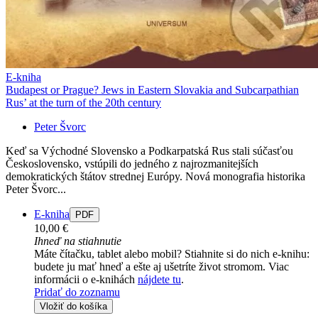
E-kniha
Budapest or Prague? Jews in Eastern Slovakia and Subcarpathian
Rus’ at the turn of the 20th century
Peter Švorc
Keď sa Východné Slovensko a Podkarpatská Rus stali súčasťou
Československo, vstúpili do jedného z najrozmanitejších
demokratických štátov strednej Európy. Nová monografia historika
Peter Švorc...
E-kniha
PDF
10,00 €
Ihneď na stiahnutie
Máte čítačku, tablet alebo mobil? Stiahnite si do nich e-knihu:
budete ju mať hneď a ešte aj ušetríte život stromom. Viac
informácii o e-knihách
nájdete tu
.
Pridať do zoznamu
Vložiť do košíka