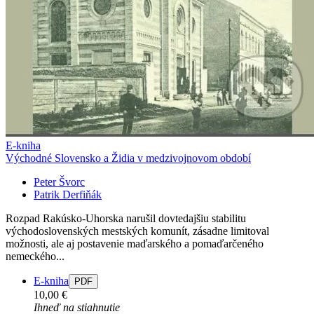
E-kniha
Východné Slovensko a Židia v medzivojnovom období
Peter Švorc
Patrik Derfiňák
Rozpad Rakúsko-Uhorska narušil dovtedajšiu stabilitu
východoslovenských mestských komunít, zásadne limitoval
možnosti, ale aj postavenie maďarského a pomaďarčeného
nemeckého...
E-kniha
PDF
10,00 €
Ihneď na stiahnutie