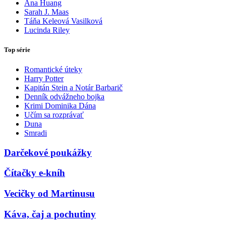
Ana Huang
Sarah J. Maas
Táňa Keleová Vasilková
Lucinda Riley
Top série
Romantické úteky
Harry Potter
Kapitán Stein a Notár Barbarič
Denník odvážneho bojka
Krimi Dominika Dána
Učím sa rozprávať
Duna
Smradi
Darčekové poukážky
Čítačky e-kníh
Vecičky od Martinusu
Káva, čaj a pochutiny