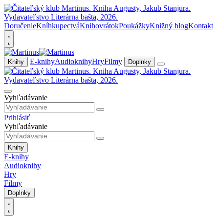
Doručenie
Kníhkupectvá
Knihovrátok
Poukážky
Knižný blog
Kontakt
E-knihy
Audioknihy
Hry
Filmy
Knihy
Doplnky
Vyhľadávanie
Prihlásiť
Vyhľadávanie
Knihy
E-knihy
Audioknihy
Hry
Filmy
Doplnky