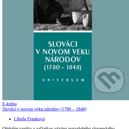
E-kniha
Slováci v novom veku národov (1780 – 1848)
Libuša Franková
Obdobie vzniku a začiatkov vývinu novodobého slovenského