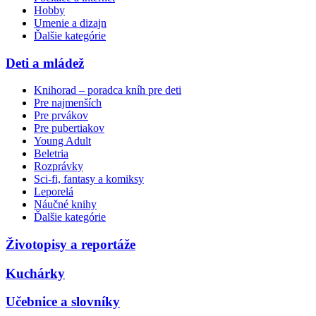
Hobby
Umenie a dizajn
Ďalšie kategórie
Deti a mládež
Knihorad – poradca kníh pre deti
Pre najmenších
Pre prvákov
Pre pubertiakov
Young Adult
Beletria
Rozprávky
Sci-fi, fantasy a komiksy
Leporelá
Náučné knihy
Ďalšie kategórie
Životopisy a reportáže
Kuchárky
Učebnice a slovníky