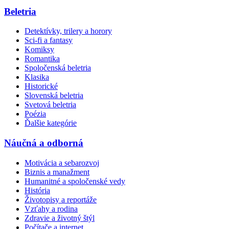
Beletria
Detektívky, trilery a horory
Sci-fi a fantasy
Komiksy
Romantika
Spoločenská beletria
Klasika
Historické
Slovenská beletria
Svetová beletria
Poézia
Ďalšie kategórie
Náučná a odborná
Motivácia a sebarozvoj
Biznis a manažment
Humanitné a spoločenské vedy
História
Životopisy a reportáže
Vzťahy a rodina
Zdravie a životný štýl
Počítače a internet