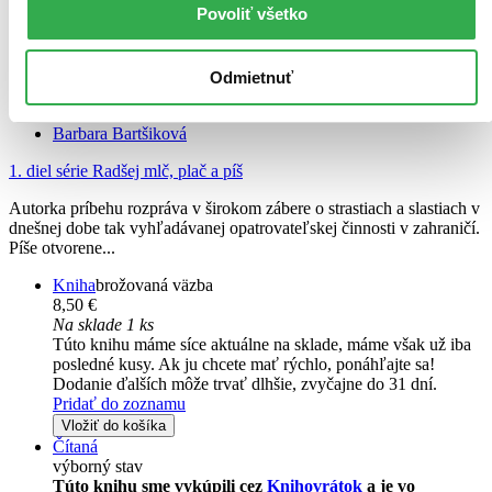
Povoliť všetko
Odmietnuť
Radšej mlč, plač a píš 1
Medzi povinnosťou a vášňou
Barbara Bartšiková
1. diel série
Radšej mlč, plač a píš
Autorka príbehu rozpráva v širokom zábere o strastiach a slastiach v
dnešnej dobe tak vyhľadávanej opatrovateľskej činnosti v zahraničí.
Píše otvorene...
Kniha
brožovaná väzba
8,50 €
Na sklade 1 ks
Túto knihu máme síce aktuálne na sklade, máme však už iba
posledné kusy. Ak ju chcete mať rýchlo, ponáhľajte sa!
Dodanie ďalších môže trvať dlhšie, zvyčajne do 31 dní.
Pridať do zoznamu
Vložiť do košíka
Čítaná
výborný stav
Túto knihu sme vykúpili cez
Knihovrátok
a je vo