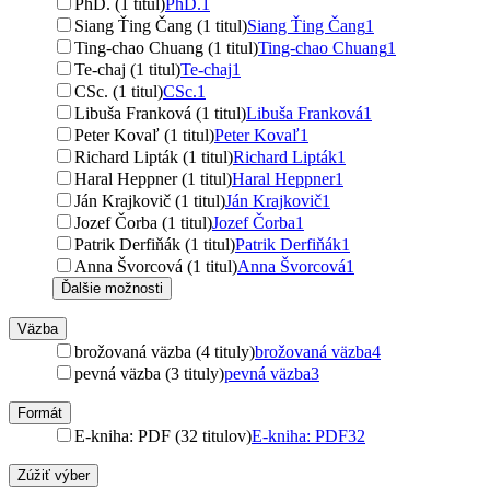
PhD. (1 titul)
PhD.
1
Siang Ťing Čang (1 titul)
Siang Ťing Čang
1
Ting-chao Chuang (1 titul)
Ting-chao Chuang
1
Te-chaj (1 titul)
Te-chaj
1
CSc. (1 titul)
CSc.
1
Libuša Franková (1 titul)
Libuša Franková
1
Peter Kovaľ (1 titul)
Peter Kovaľ
1
Richard Lipták (1 titul)
Richard Lipták
1
Haral Heppner (1 titul)
Haral Heppner
1
Ján Krajkovič (1 titul)
Ján Krajkovič
1
Jozef Čorba (1 titul)
Jozef Čorba
1
Patrik Derfiňák (1 titul)
Patrik Derfiňák
1
Anna Švorcová (1 titul)
Anna Švorcová
1
Ďalšie možnosti
Väzba
brožovaná väzba (4 tituly)
brožovaná väzba
4
pevná väzba (3 tituly)
pevná väzba
3
Formát
E-kniha: PDF (32 titulov)
E-kniha: PDF
32
Zúžiť výber