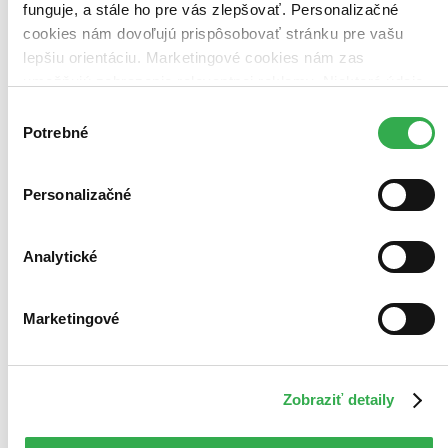
funguje, a stále ho pre vás zlepšovať. Personalizačné
cookies nám dovoľujú prispôsobovať stránku pre vašu
lepšiu orientáciu. Marketingové cookies nám zas
umožňujú zobrazenie relevantnej reklamy. Niektoré údaje
zdieľame aj s tretími stranami. Veľmi by nám pomohlo,
Výber
keby sme mohli používať všetky tieto cookies. Ďakujeme!
Potrebné
súhlasu
Personalizačné
Analytické
Marketingové
Zobraziť detaily