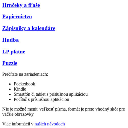
Hrnčeky a fľaše
Papiernictvo
Zápisníky a kalendáre
Hudba
LP platne
Puzzle
Prečítate na zariadeniach:
Pocketbook
Kindle
Smartfón či tablet s príslušnou aplikáciou
Počítač s príslušnou aplikáciou
Nie je možné meniť veľkosť písma, formát je preto vhodný skôr pre
väčšie obrazovky.
Viac informácií v
našich návodoch