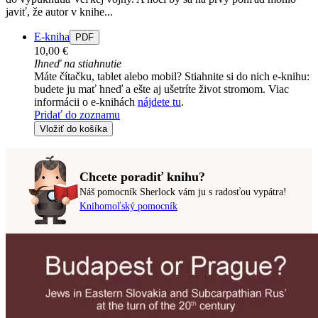
javiť, že autor v knihe...
E-kniha
PDF
10,00 €
Ihneď na stiahnutie
Máte čítačku, tablet alebo mobil? Stiahnite si do nich e-knihu:
budete ju mať hneď a ešte aj ušetríte život stromom. Viac
informácii o e-knihách
nájdete tu
.
Pridať do zoznamu
Vložiť do košíka
Chcete poradiť knihu?
Náš pomocník Sherlock vám ju s radosťou vypátra!
Knihomoľský pomocník