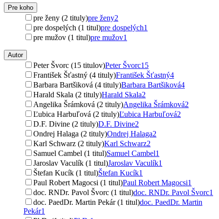
Pre koho
pre ženy (2 tituly)
pre ženy
2
pre dospelých (1 titul)
pre dospelých
1
pre mužov (1 titul)
pre mužov
1
Autor
Peter Švorc (15 titulov)
Peter Švorc
15
František Šťastný (4 tituly)
František Šťastný
4
Barbara Bartšiková (4 tituly)
Barbara Bartšiková
4
Harald Skala (2 tituly)
Harald Skala
2
Angelika Šrámková (2 tituly)
Angelika Šrámková
2
Ľubica Harbuľová (2 tituly)
Ľubica Harbuľová
2
D.F. Divine (2 tituly)
D.F. Divine
2
Ondrej Halaga (2 tituly)
Ondrej Halaga
2
Karl Schwarz (2 tituly)
Karl Schwarz
2
Samuel Cambel (1 titul)
Samuel Cambel
1
Jaroslav Vaculík (1 titul)
Jaroslav Vaculík
1
Štefan Kucík (1 titul)
Štefan Kucík
1
Paul Robert Magocsi (1 titul)
Paul Robert Magocsi
1
doc. RNDr. Pavol Švorc (1 titul)
doc. RNDr. Pavol Švorc
1
doc. PaedDr. Martin Pekár (1 titul)
doc. PaedDr. Martin
Pekár
1