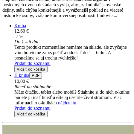
posledných dvoch dekádach vyvíja, aby „zaľudnila“ slovenské
dejiny, stále chýba konkrétnejší a vyváženejší pohľad na viaceré
historické osoby, vrátane kontroverznej osobnosti Ľudovíta...
Kniha
12,60 €
-7 %
Do 1 – 6 dní
Tento produkt momentálne nemáme na sklade, ale zvyčajne
vám ho vieme zabezpečiť a odoslať do 1 – 6 dní. A
posnažíme sa aj trochu rýchlejšie!
Pridať do zoznamu
Vložiť do košíka
E-kniha
PDF
10,00 €
Ihneď na stiahnutie
Máte čítačku, tablet alebo mobil? Stiahnite si do nich e-knihu:
budete ju mať hneď a ešte aj ušetríte život stromom. Viac
informácii o e-knihách
nájdete tu
.
Pridať do zoznamu
Vložiť do košíka