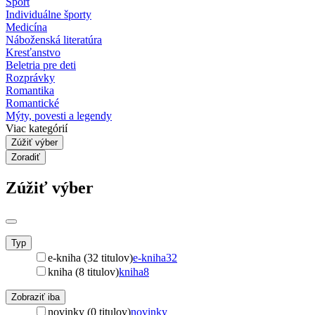
Šport
Individuálne športy
Medicína
Náboženská literatúra
Kresťanstvo
Beletria pre deti
Rozprávky
Romantika
Romantické
Mýty, povesti a legendy
Viac kategórií
Zúžiť výber
Zoradiť
Zúžiť výber
Typ
e-kniha (32 titulov)
e-kniha
32
kniha (8 titulov)
kniha
8
Zobraziť iba
novinky (0 titulov)
novinky