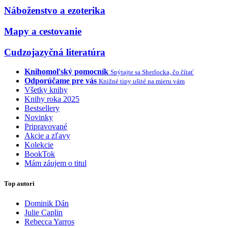
Náboženstvo a ezoterika
Mapy a cestovanie
Cudzojazyčná literatúra
Knihomoľský pomocník
Spýtajte sa Sherlocka, čo čítať
Odporúčame pre vás
Knižné tipy ušité na mieru vám
Všetky knihy
Knihy roka 2025
Bestsellery
Novinky
Pripravované
Akcie a zľavy
Kolekcie
BookTok
Mám záujem o titul
Top autori
Dominik Dán
Julie Caplin
Rebecca Yarros