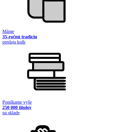
Máme
35-ročnú tradíciu
predaja kníh
Ponúkame vyše
250 000 titulov
na sklade