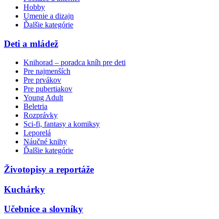
Hobby
Umenie a dizajn
Ďalšie kategórie
Deti a mládež
Knihorad – poradca kníh pre deti
Pre najmenších
Pre prvákov
Pre pubertiakov
Young Adult
Beletria
Rozprávky
Sci-fi, fantasy a komiksy
Leporelá
Náučné knihy
Ďalšie kategórie
Životopisy a reportáže
Kuchárky
Učebnice a slovníky