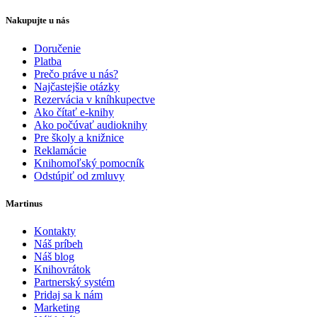
Nakupujte u nás
Doručenie
Platba
Prečo práve u nás?
Najčastejšie otázky
Rezervácia v kníhkupectve
Ako čítať e-knihy
Ako počúvať audioknihy
Pre školy a knižnice
Reklamácie
Knihomoľský pomocník
Odstúpiť od zmluvy
Martinus
Kontakty
Náš príbeh
Náš blog
Knihovrátok
Partnerský systém
Pridaj sa k nám
Marketing