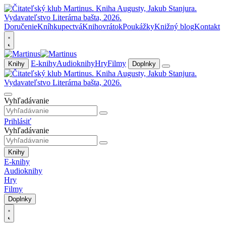
Doručenie
Kníhkupectvá
Knihovrátok
Poukážky
Knižný blog
Kontakt
E-knihy
Audioknihy
Hry
Filmy
Knihy
Doplnky
Vyhľadávanie
Prihlásiť
Vyhľadávanie
Knihy
E-knihy
Audioknihy
Hry
Filmy
Doplnky