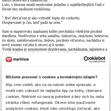
medzi detstvom a mladosťou.
Leto, v ktorom stratil nenávratne jedného z najdôležitejších ľudí v
živote bez možnosti rozlúčenia.
" Byť dieťaťom je ako vyhodiť loptu do vzduchu.
Dospievanie je čas, keď padá na zem."
Sam si majstrovsky napísanej knihe prechádza všetkými pocitmi
tínedžera. Nedôverou v seba samého, úzkosťou, strachom, bolesťou
zo straty, zamilovanosťou, láskou, pocitom víťazstva, nachádza si
nový rozmer vzťahu k otcovi aj k sestre.
Tvrdá krajina je synonymom dozrievania, nachádzania, tajomstva a
nového života, ktorým si prechádzal každý z nás.
závidím, naozaj úprimne závidím tínedžerom, že majú možnosť
čítať knihy ako Tvrdá krajina. Že je to kniha o nich, nielen pre nich.
Benedict Wells je ich vnútorným hlasom, je ich srdcom, aj mysľou.
Môžeme pracovať s cookies a kontaktnými údajmi?
Čítať viac
Aby sme vedeli, ako sa na našom webe správate, a
mohli vám zobraziť tie najlepšie tipy na knihy, zbierame
cookies. Niektoré sú naozaj potrebné a bez nich by naša
stránka vôbec nefungovala. Okrem toho používame
analytické cookies, ktoré nám umožňujú zisťovať, ako