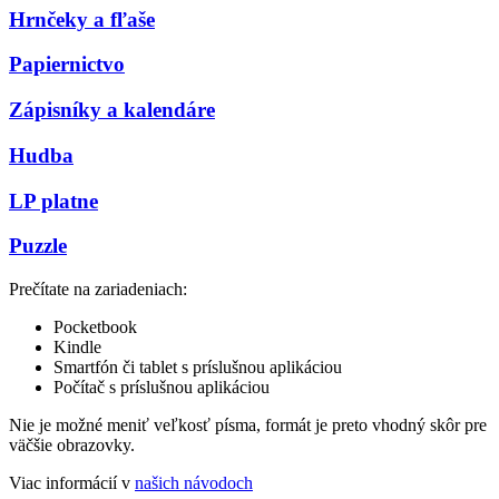
Hrnčeky a fľaše
Papiernictvo
Zápisníky a kalendáre
Hudba
LP platne
Puzzle
Prečítate na zariadeniach:
Pocketbook
Kindle
Smartfón či tablet s príslušnou aplikáciou
Počítač s príslušnou aplikáciou
Nie je možné meniť veľkosť písma, formát je preto vhodný skôr pre
väčšie obrazovky.
Viac informácií v
našich návodoch