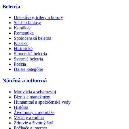
Beletria
Detektívky, trilery a horory
Sci-fi a fantasy
Komiksy
Romantika
Spoločenská beletria
Klasika
Historické
Slovenská beletria
Svetová beletria
Poézia
Ďalšie kategórie
Náučná a odborná
Motivácia a sebarozvoj
Biznis a manažment
Humanitné a spoločenské vedy
História
Životopisy a reportáže
Vzťahy a rodina
Zdravie a životný štýl
Počítače a internet