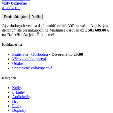
vždy bezpečne
a s dôverou
Predchádzajúce
Ďalšie
Aj z drobných vecí sa dajú urobiť veľké. Vďaka vašim Anjelským
drobným ste pri nákupoch na Martinuse darovali už
1 501 609,00 €
na Dobrého Anjela
. Ďakujeme!
Kníhkupectvá
Bratislava - Obchodná
• Otvorené do 20:00
Všetky kníhkupectvá
Udalosti
Spriatelené kníhkupectvá
Kategórie
Knihy
E-knihy
Audioknihy
Hry
Filmy
Doplnky