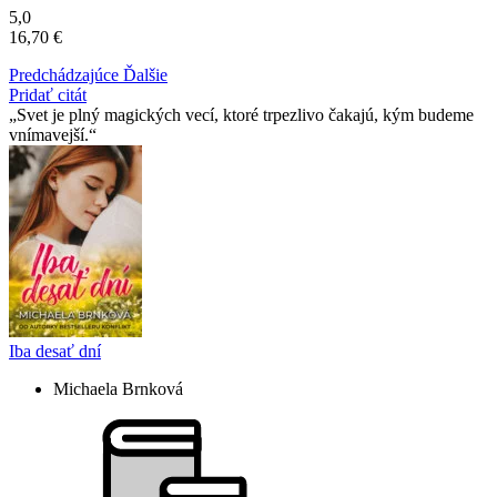
5,0
16,70 €
Predchádzajúce
Ďalšie
Pridať citát
Svet je plný magických vecí, ktoré trpezlivo čakajú, kým budeme
vnímavejší.
Iba desať dní
Michaela Brnková