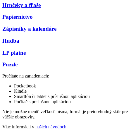
Hrnčeky a fľaše
Papiernictvo
Zápisníky a kalendáre
Hudba
LP platne
Puzzle
Prečítate na zariadeniach:
Pocketbook
Kindle
Smartfón či tablet s príslušnou aplikáciou
Počítač s príslušnou aplikáciou
Nie je možné meniť veľkosť písma, formát je preto vhodný skôr pre
väčšie obrazovky.
Viac informácií v
našich návodoch