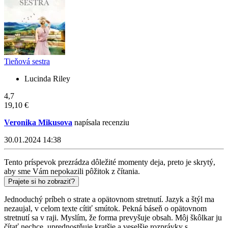
Tieňová sestra
Lucinda Riley
4,7
19,10 €
Veronika Mikusova
napísala recenziu
30.01.2024 14:38
Tento príspevok prezrádza dôležité momenty deja, preto je skrytý,
aby sme Vám nepokazili pôžitok z čítania.
Prajete si ho zobraziť?
Jednoduchý príbeh o strate a opätovnom stretnutí. Jazyk a štýl ma
nezaujal, v celom texte cítiť smútok. Pekná báseň o opätovnom
stretnutí sa v raji. Myslím, že forma prevyšuje obsah. Môj škôlkar ju
čítať nechce, uprednostňuje kratšie a veselšie rozprávky s