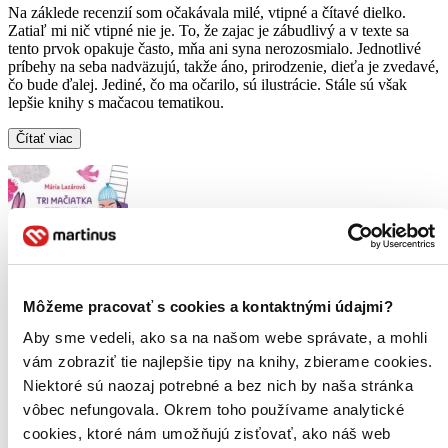
Na záklede recenzií som očakávala milé, vtipné a čítavé dielko.
Zatiaľ mi nič vtipné nie je. To, že zajac je zábudlivý a v texte sa
tento prvok opakuje často, mňa ani syna nerozosmialo. Jednotlivé
príbehy na seba nadväzujú, takže áno, prirodzenie, dieťa je zvedavé,
čo bude ďalej. Jediné, čo ma očarilo, sú ilustrácie. Stále sú však
lepšie knihy s mačacou tematikou.
Čítať viac
Môžeme pracovať s cookies a kontaktnými údajmi?
Aby sme vedeli, ako sa na našom webe správate, a mohli
Tri mačiatka tety Mily
vám zobraziť tie najlepšie tipy na knihy, zbierame cookies.
Mária Lazárová
Niektoré sú naozaj potrebné a bez nich by naša stránka
vôbec nefungovala. Okrem toho používame analytické
4,3
9,00 €
cookies, ktoré nám umožňujú zisťovať, ako náš web