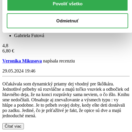
Povoliť všetko
Odmietnuť
Psia škola kocúra Červenochvosta
Gabriela Futová
4,8
6,80 €
Veronika Mikusova
napísala recenziu
29.05.2024 19:46
Očakávala som dynamický priamy dej vhodný pre škôlkára.
Jednotlivé príbehy sú rozvláčne a majú toľko vsuviek a odbočiek od
hlavného deja, že na konci rozprávky sama neviem, o čo išlo. Knihu
sme nedočítali. Obsahuje aj znevažovanie a výsmech typu : vy
hlúpe a podobne. Je to príbeh svojej doby, kedy ešte deti dostávali
po zadku. Jediné, čo je príťažlivé je fakt, že opice sú dve a majú
jednoduché mená.
Čítať viac