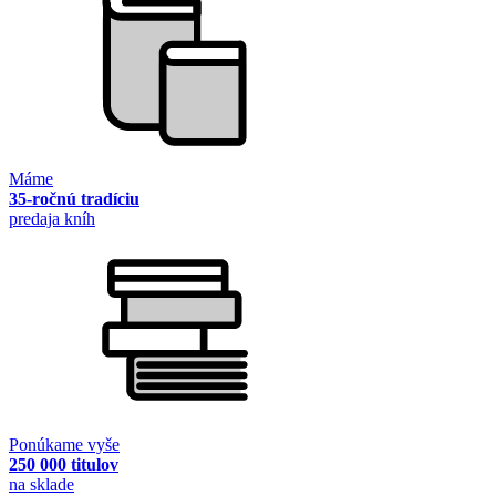
Máme
35-ročnú tradíciu
predaja kníh
Ponúkame vyše
250 000 titulov
na sklade