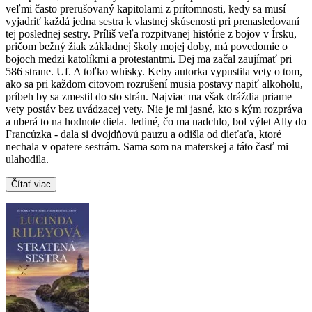
veľmi často prerušovaný kapitolami z prítomnosti, kedy sa musí
vyjadriť každá jedna sestra k vlastnej skúsenosti pri prenasledovaní
tej poslednej sestry. Príliš veľa rozpitvanej histórie z bojov v Írsku,
pričom bežný žiak základnej školy mojej doby, má povedomie o
bojoch medzi katolíkmi a protestantmi. Dej ma začal zaujímať pri
586 strane. Uf. A toľko whisky. Keby autorka vypustila vety o tom,
ako sa pri každom citovom rozrušení musia postavy napiť alkoholu,
príbeh by sa zmestil do sto strán. Najviac ma však dráždia priame
vety postáv bez uvádzacej vety. Nie je mi jasné, kto s kým rozpráva
a uberá to na hodnote diela. Jediné, čo ma nadchlo, bol výlet Ally do
Francúzka - dala si dvojdňovú pauzu a odišla od dieťaťa, ktoré
nechala v opatere sestrám. Sama som na materskej a táto časť mi
ulahodila.
Čítať viac