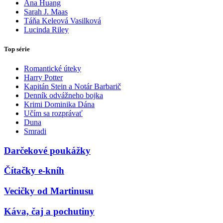
Ana Huang
Sarah J. Maas
Táňa Keleová Vasilková
Lucinda Riley
Top série
Romantické úteky
Harry Potter
Kapitán Stein a Notár Barbarič
Denník odvážneho bojka
Krimi Dominika Dána
Učím sa rozprávať
Duna
Smradi
Darčekové poukážky
Čítačky e-kníh
Vecičky od Martinusu
Káva, čaj a pochutiny