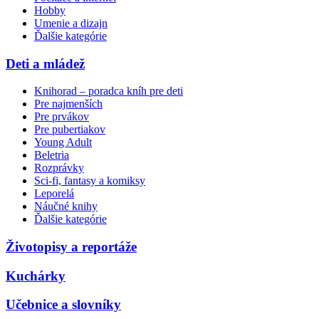
Hobby
Umenie a dizajn
Ďalšie kategórie
Deti a mládež
Knihorad – poradca kníh pre deti
Pre najmenších
Pre prvákov
Pre pubertiakov
Young Adult
Beletria
Rozprávky
Sci-fi, fantasy a komiksy
Leporelá
Náučné knihy
Ďalšie kategórie
Životopisy a reportáže
Kuchárky
Učebnice a slovníky