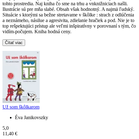
tohto prostredia. Naj kniha čo sme na trhu a vnknižniciach našli.
Ilustrácie sú pre mňa slabé. Obsah však hodnotný. A najmä ľudský.
Situácie s ktorými sa bežne stretavame v škôlke : strach z odlúčenia
a neznámeho, násilue a agresivita, zdielanie hračiek a pod. Nie je to
top rešpektujúci prístup ale veľmi inšpiratívny v porovnaní s tým, čo
vidím-počujem. Kniha hodná ceny.
Čítať viac
Už som škôlkarom
Éva Janikovszky
5,0
11,40 €