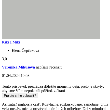
Kiki a Miki
Elena Čepčeková
3,0
Veronika Mikusova
napísala recenziu
01.04.2024 19:03
Tento príspevok prezrádza dôležité momenty deja, preto je skrytý,
aby sme Vám nepokazili pôžitok z čítania.
Prajete si ho zobraziť?
Asi zatiaľ najhoršia časť. Rozvláčne, rozkúskované, zamotané, príliš
veľa postáv, mien a prezývok a drobných príbehov. Dej v minulosti