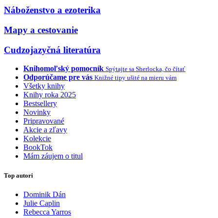
Náboženstvo a ezoterika
Mapy a cestovanie
Cudzojazyčná literatúra
Knihomoľský pomocník
Spýtajte sa Sherlocka, čo čítať
Odporúčame pre vás
Knižné tipy ušité na mieru vám
Všetky knihy
Knihy roka 2025
Bestsellery
Novinky
Pripravované
Akcie a zľavy
Kolekcie
BookTok
Mám záujem o titul
Top autori
Dominik Dán
Julie Caplin
Rebecca Yarros