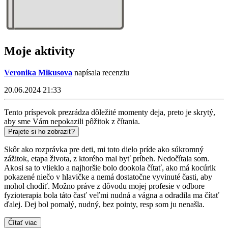
Moje aktivity
Veronika Mikusova
napísala recenziu
20.06.2024 21:33
Tento príspevok prezrádza dôležité momenty deja, preto je skrytý,
aby sme Vám nepokazili pôžitok z čítania.
Prajete si ho zobraziť?
Skôr ako rozprávka pre deti, mi toto dielo príde ako súkromný
zážitok, etapa života, z ktorého mal byť príbeh. Nedočítala som.
Akosi sa to vlieklo a najhoršie bolo dookola čítať, ako má kocúrik
pokazené niečo v hlavičke a nemá dostatočne vyvinuté časti, aby
mohol chodiť. Možno práve z dôvodu mojej profesie v odbore
fyzioterapia bola táto časť veľmi nudná a vágna a odradila ma čítať
ďalej. Dej bol pomalý, nudný, bez pointy, resp som ju nenašla.
Čítať viac