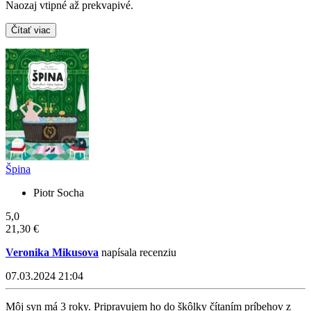
Naozaj vtipné až prekvapivé.
Čítať viac
Špina
Piotr Socha
5,0
21,30 €
Veronika Mikusova
napísala recenziu
07.03.2024 21:04
Môj syn má 3 roky. Pripravujem ho do škôlky čítaním príbehov z