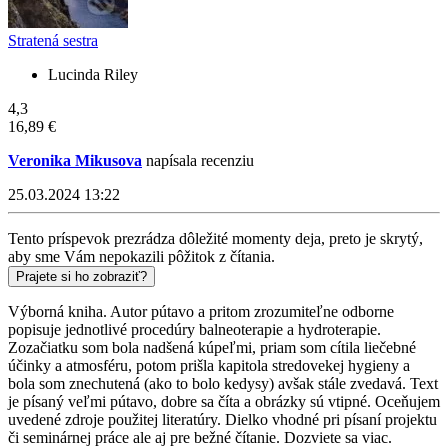
Stratená sestra
Lucinda Riley
4,3
16,89 €
Veronika Mikusova
napísala recenziu
25.03.2024 13:22
Tento príspevok prezrádza dôležité momenty deja, preto je skrytý,
aby sme Vám nepokazili pôžitok z čítania.
Prajete si ho zobraziť?
Výborná kniha. Autor pútavo a pritom zrozumiteľne odborne
popisuje jednotlivé procedúry balneoterapie a hydroterapie.
Zozačiatku som bola nadšená kúpeľmi, priam som cítila liečebné
účinky a atmosféru, potom prišla kapitola stredovekej hygieny a
bola som znechutená (ako to bolo kedysy) avšak stále zvedavá. Text
je písaný veľmi pútavo, dobre sa číta a obrázky sú vtipné. Oceňujem
uvedené zdroje použitej literatúry. Dielko vhodné pri písaní projektu
či seminárnej práce ale aj pre bežné čítanie. Dozviete sa viac.