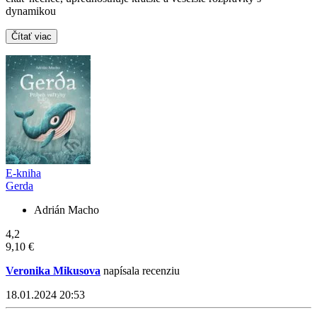
dynamikou
Čítať viac
E-kniha
Gerda
Adrián Macho
4,2
9,10 €
Veronika Mikusova
napísala recenziu
18.01.2024 20:53