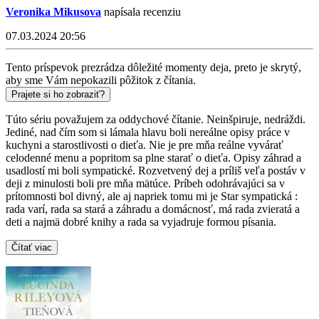
Veronika Mikusova
napísala recenziu
07.03.2024 20:56
Tento príspevok prezrádza dôležité momenty deja, preto je skrytý,
aby sme Vám nepokazili pôžitok z čítania.
Prajete si ho zobraziť?
Túto sériu považujem za oddychové čítanie. Neinšpiruje, nedráždi.
Jediné, nad čím som si lámala hlavu boli nereálne opisy práce v
kuchyni a starostlivosti o dieťa. Nie je pre mňa reálne vyvárať
celodenné menu a popritom sa plne starať o dieťa. Opisy záhrad a
usadlostí mi boli sympatické. Rozvetvený dej a príliš veľa postáv v
deji z minulosti boli pre mňa mätúce. Príbeh odohrávajúci sa v
prítomnosti bol divný, ale aj napriek tomu mi je Star sympatická :
rada varí, rada sa stará a záhradu a domácnosť, má rada zvieratá a
deti a najmä dobré knihy a rada sa vyjadruje formou písania.
Čítať viac