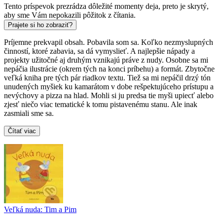
Tento príspevok prezrádza dôležité momenty deja, preto je skrytý,
aby sme Vám nepokazili pôžitok z čítania.
Prajete si ho zobraziť?
Príjemne prekvapil obsah. Pobavila som sa. Koľko nezmyslupných
činností, ktoré zabavia, sa dá vymyslieť. A najlepšie nápady a
projekty užitočné aj druhým vznikajú práve z nudy. Osobne sa mi
nepáčia ilustrácie (okrem tých na konci príbehu) a formát. Zbytočne
veľká kniha pre tých pár riadkov textu. Tiež sa mi nepáčil drzý tón
unudených myšiek ku kamarátom v dobe rešpektujúceho prístupu a
nevýchovy a pizza na hlad. Mohli si ju predsa tie myši upiecť alebo
zjesť niečo viac tematické k tomu pistavenému stanu. Ale inak
zasmiali sme sa.
Čítať viac
Veľká nuda: Tim a Pim