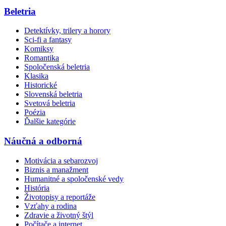
Beletria
Detektívky, trilery a horory
Sci-fi a fantasy
Komiksy
Romantika
Spoločenská beletria
Klasika
Historické
Slovenská beletria
Svetová beletria
Poézia
Ďalšie kategórie
Náučná a odborná
Motivácia a sebarozvoj
Biznis a manažment
Humanitné a spoločenské vedy
História
Životopisy a reportáže
Vzťahy a rodina
Zdravie a životný štýl
Počítače a internet