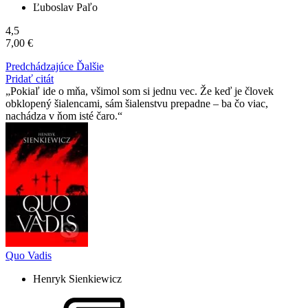
Ľuboslav Paľo
4,5
7,00 €
Predchádzajúce
Ďalšie
Pridať citát
Pokiaľ ide o mňa, všimol som si jednu vec. Že keď je človek
obklopený šialencami, sám šialenstvu prepadne – ba čo viac,
nachádza v ňom isté čaro.
Quo Vadis
Henryk Sienkiewicz