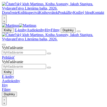
Doručenie
Kníhkupectvá
Knihovrátok
Poukážky
Knižný blog
Kontakt
E-knihy
Audioknihy
Hry
Filmy
Knihy
Doplnky
Vyhľadávanie
Prihlásiť
Vyhľadávanie
Knihy
E-knihy
Audioknihy
Hry
Filmy
Doplnky