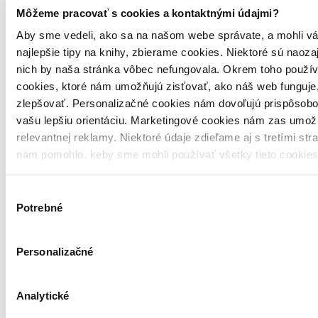
Môžeme pracovať s cookies a kontaktnými údajmi?
Aby sme vedeli, ako sa na našom webe správate, a mohli vá
najlepšie tipy na knihy, zbierame cookies. Niektoré sú naoza
nich by naša stránka vôbec nefungovala. Okrem toho použí
cookies, ktoré nám umožňujú zisťovať, ako náš web funguje,
zlepšovať. Personalizačné cookies nám dovoľujú prispôsobo
vašu lepšiu orientáciu. Marketingové cookies nám zas umož
4,6
relevantnej reklamy. Niektoré údaje zdieľame aj s tretími str
nám pomohlo, keby sme mohli používať všetky tieto cookie
Zjazvený kráľ
Leigh Bardugo
Výber
Potrebné
súhlasu
Slovart, 2020
Zjazvený kráľ
Personalizačné
Leigh Bardugo
Analytické
Slovart, 2020
Výborná kniha. Milujem Vraniu šestku. Tieň kostí milujem o niečo