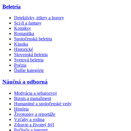
Beletria
Detektívky, trilery a horory
Sci-fi a fantasy
Komiksy
Romantika
Spoločenská beletria
Klasika
Historické
Slovenská beletria
Svetová beletria
Poézia
Ďalšie kategórie
Náučná a odborná
Motivácia a sebarozvoj
Biznis a manažment
Humanitné a spoločenské vedy
História
Životopisy a reportáže
Vzťahy a rodina
Zdravie a životný štýl
Počítače a internet