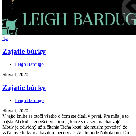
4,2
Zajatie búrky
Leigh Bardugo
Slovart, 2020
Zajatie búrky
Leigh Bardugo
Slovart, 2020
V tejto knihe sa otočí všetko o čom ste čítali v prvej. Pre mňa je to
najslabšia kniha zo všetkých troch, ktoré sa v sérií nachádzajú.
Motív je očividný už z čítania Tieňa kostí, ale musím povedať, že
vzťahové linky ma bavili o niečo viac. Asi to bude Nikolaiom. Do