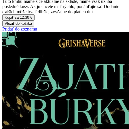
Túto knihu máme síce aktuálne na sklade, máme však už iba
posledné kusy. Ak ju chcete mať rýchlo, ponáhľajte sa! Dodanie
ďalších môže trvať dlhšie, zvyčajne do piatich dní.
Kúpiť za 12,30 €
Vložiť do košíka
Pridať do zoznamu