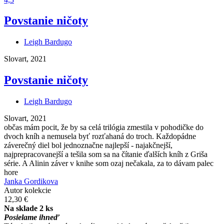
Povstanie ničoty
Leigh Bardugo
Slovart, 2021
Povstanie ničoty
Leigh Bardugo
Slovart, 2021
občas mám pocit, že by sa celá trilógia zmestila v pohodičke do
dvoch kníh a nemusela byť rozťahaná do troch. Každopádne
záverečný diel bol jednoznačne najlepší - najakčnejší,
najprepracovanejší a tešila som sa na čítanie ďalších kníh z Griša
série. A Alinin záver v knihe som ozaj nečakala, za to dávam palec
hore
Janka Gordikova
Autor kolekcie
12,30 €
Na sklade 2 ks
Posielame ihneď