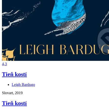
4,3
Tieň kostí
Leigh Bardugo
Slovart, 2019
Tieň kostí