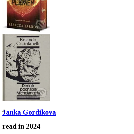
4
Janka Gordikova
read in 2024