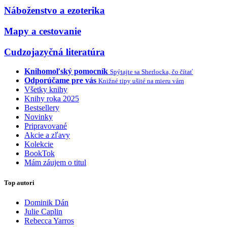
Náboženstvo a ezoterika
Mapy a cestovanie
Cudzojazyčná literatúra
Knihomoľský pomocník
Spýtajte sa Sherlocka, čo čítať
Odporúčame pre vás
Knižné tipy ušité na mieru vám
Všetky knihy
Knihy roka 2025
Bestsellery
Novinky
Pripravované
Akcie a zľavy
Kolekcie
BookTok
Mám záujem o titul
Top autori
Dominik Dán
Julie Caplin
Rebecca Yarros