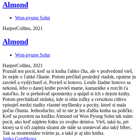
Almond
Won-pyung Sohn
HarperCollins, 2021
Almond
Won-pyung Sohn
HarperCollins, 2021
Poznáš ten pocit, keď sa ti kniha ľahko číta, ale v podvedomí vieš,
že nejde o ľahké čítanie. Potom prečítaš posledný riadok, opatrne ju
zavrieš a vydýchneš si. Povieš si hotovo. Lenže žiadne hotovo sa
nekoná, lebo o danej knihe povieš mame, kamarátke a rozcíti ťa
natoľko, že si prehrávaš spomienky a spájaš si ich s dejom knihy.
Potom prechádzaš stránky, kde si ohla rožky a ceruzkou citlivo
vpisuješ medzi riadky vlastné myšlienky a pocity, ktoré si mala
počas čítania. Jednoducho, už to nie je len ďalšia kniha na poličke.
Keď sa pozriem na knižku Almond od Won Pyung Sohn tak mám
pocit, ako keď nájdem fotku zo svojho detstva. Vieš, takú tu, pri
ktorej sa ti oči zaplnia slzami ale stále sa usmievaš ako taký blbec.
Tak sa momentálne tvárim ja, a taká je aj táto kniha.
Janka Gordikova