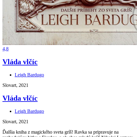
4,8
Vláda vlčíc
Leigh Bardugo
Slovart, 2021
Vláda vlčíc
Leigh Bardugo
Slovart, 2021
Ďalšia kniha z magického sveta gríš! Ravka sa pripravuje na