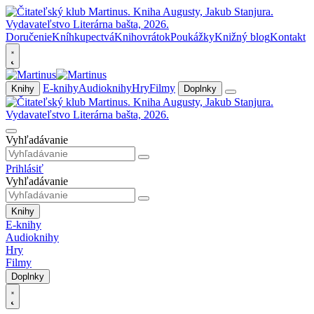
Doručenie
Kníhkupectvá
Knihovrátok
Poukážky
Knižný blog
Kontakt
E-knihy
Audioknihy
Hry
Filmy
Knihy
Doplnky
Vyhľadávanie
Prihlásiť
Vyhľadávanie
Knihy
E-knihy
Audioknihy
Hry
Filmy
Doplnky