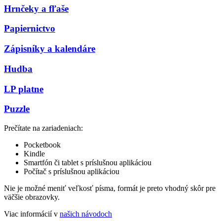
Hrnčeky a fľaše
Papiernictvo
Zápisníky a kalendáre
Hudba
LP platne
Puzzle
Prečítate na zariadeniach:
Pocketbook
Kindle
Smartfón či tablet s príslušnou aplikáciou
Počítač s príslušnou aplikáciou
Nie je možné meniť veľkosť písma, formát je preto vhodný skôr pre
väčšie obrazovky.
Viac informácií v
našich návodoch