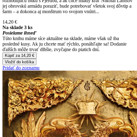
rozhodujúcu bitku s Fjerdou, a ak chce mladý kráľ Nikolai Lantsov
jej obrovskú armádu poraziť, bude potrebovať všetok svoj dôvtip a
šarm – a dokonca aj monštrum vo svojom vnútri...
14,20 €
Na sklade 3 ks
Posielame ihneď
Túto knihu máme síce aktuálne na sklade, máme však už iba
posledné kusy. Ak ju chcete mať rýchlo, ponáhľajte sa! Dodanie
ďalších môže trvať dlhšie, zvyčajne do piatich dní.
Kúpiť za 14,20 €
Vložiť do košíka
Pridať do zoznamu