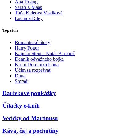
Ana Huang
Sarah J. Maas
Táňa Keleová Vasilková
Lucinda Riley
Top série
Romantické úteky
Harry Potter
Kapitán Stein a Notár Barbarič
Denník odvážneho bojka
Krimi Dominika Dána
Učím sa rozprávať
Duna
Smradi
Darčekové poukážky
Čítačky e-kníh
Vecičky od Martinusu
Káva, čaj a pochutiny