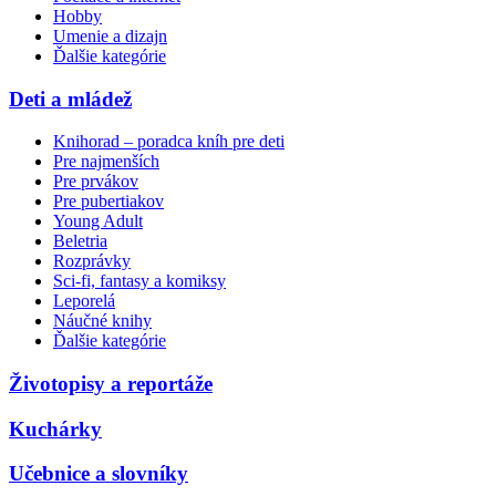
Hobby
Umenie a dizajn
Ďalšie kategórie
Deti a mládež
Knihorad – poradca kníh pre deti
Pre najmenších
Pre prvákov
Pre pubertiakov
Young Adult
Beletria
Rozprávky
Sci-fi, fantasy a komiksy
Leporelá
Náučné knihy
Ďalšie kategórie
Životopisy a reportáže
Kuchárky
Učebnice a slovníky