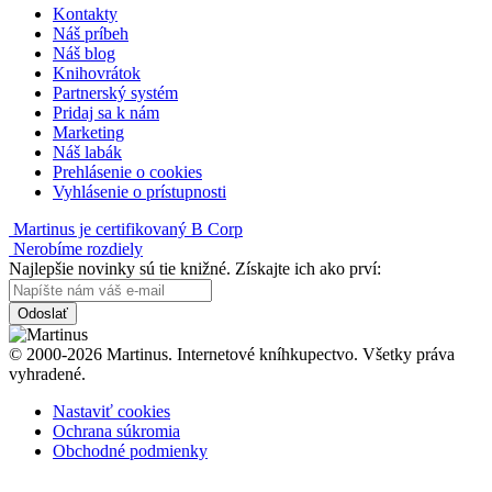
Kontakty
Náš príbeh
Náš blog
Knihovrátok
Partnerský systém
Pridaj sa k nám
Marketing
Náš labák
Prehlásenie o cookies
Vyhlásenie o prístupnosti
Martinus je certifikovaný B Corp
Nerobíme rozdiely
Najlepšie novinky sú tie knižné. Získajte ich ako prví:
Odoslať
© 2000-2026 Martinus. Internetové kníhkupectvo. Všetky práva
vyhradené.
Nastaviť cookies
Ochrana súkromia
Obchodné podmienky