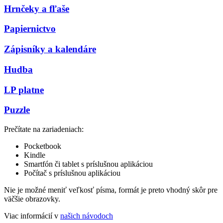
Hrnčeky a fľaše
Papiernictvo
Zápisníky a kalendáre
Hudba
LP platne
Puzzle
Prečítate na zariadeniach:
Pocketbook
Kindle
Smartfón či tablet s príslušnou aplikáciou
Počítač s príslušnou aplikáciou
Nie je možné meniť veľkosť písma, formát je preto vhodný skôr pre
väčšie obrazovky.
Viac informácií v
našich návodoch