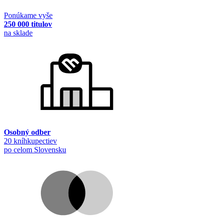
Ponúkame vyše
250 000 titulov
na sklade
Osobný odber
20 kníhkupectiev
po celom Slovensku