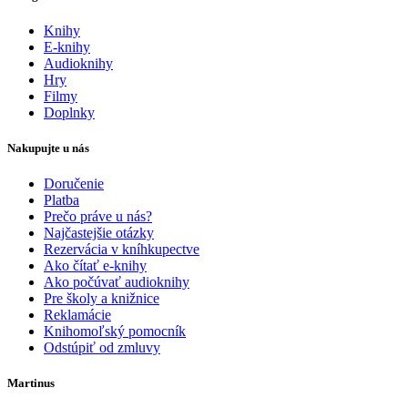
Knihy
E-knihy
Audioknihy
Hry
Filmy
Doplnky
Nakupujte u nás
Doručenie
Platba
Prečo práve u nás?
Najčastejšie otázky
Rezervácia v kníhkupectve
Ako čítať e-knihy
Ako počúvať audioknihy
Pre školy a knižnice
Reklamácie
Knihomoľský pomocník
Odstúpiť od zmluvy
Martinus