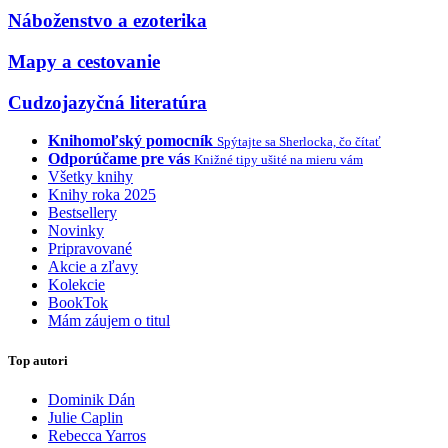
Náboženstvo a ezoterika
Mapy a cestovanie
Cudzojazyčná literatúra
Knihomoľský pomocník
Spýtajte sa Sherlocka, čo čítať
Odporúčame pre vás
Knižné tipy ušité na mieru vám
Všetky knihy
Knihy roka 2025
Bestsellery
Novinky
Pripravované
Akcie a zľavy
Kolekcie
BookTok
Mám záujem o titul
Top autori
Dominik Dán
Julie Caplin
Rebecca Yarros