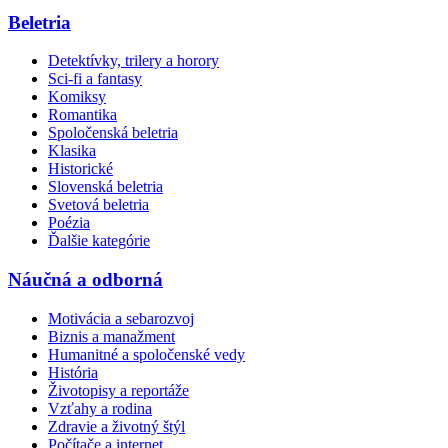
Beletria
Detektívky, trilery a horory
Sci-fi a fantasy
Komiksy
Romantika
Spoločenská beletria
Klasika
Historické
Slovenská beletria
Svetová beletria
Poézia
Ďalšie kategórie
Náučná a odborná
Motivácia a sebarozvoj
Biznis a manažment
Humanitné a spoločenské vedy
História
Životopisy a reportáže
Vzťahy a rodina
Zdravie a životný štýl
Počítače a internet