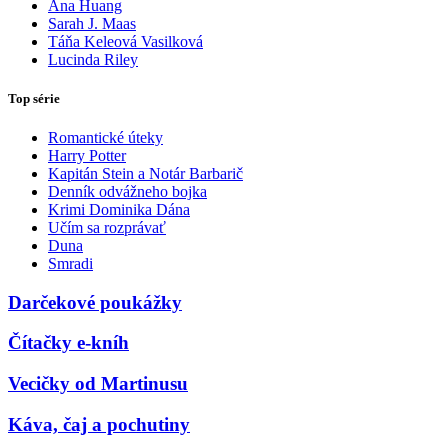
Ana Huang
Sarah J. Maas
Táňa Keleová Vasilková
Lucinda Riley
Top série
Romantické úteky
Harry Potter
Kapitán Stein a Notár Barbarič
Denník odvážneho bojka
Krimi Dominika Dána
Učím sa rozprávať
Duna
Smradi
Darčekové poukážky
Čítačky e-kníh
Vecičky od Martinusu
Káva, čaj a pochutiny