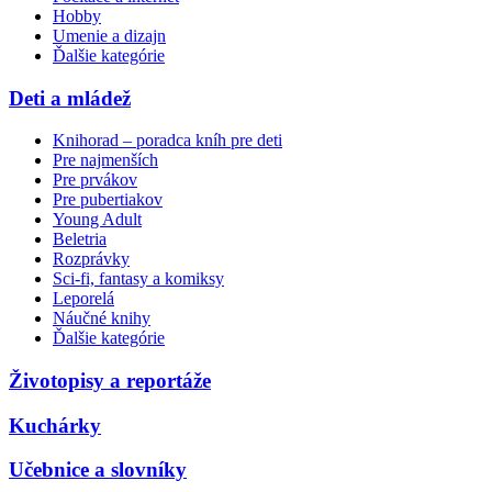
Hobby
Umenie a dizajn
Ďalšie kategórie
Deti a mládež
Knihorad – poradca kníh pre deti
Pre najmenších
Pre prvákov
Pre pubertiakov
Young Adult
Beletria
Rozprávky
Sci-fi, fantasy a komiksy
Leporelá
Náučné knihy
Ďalšie kategórie
Životopisy a reportáže
Kuchárky
Učebnice a slovníky