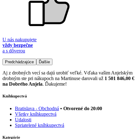
U nás nakupujete
vždy bezpečne
a s dôverou
Predchádzajúce
Ďalšie
Aj z drobných vecí sa dajú urobiť veľké. Vďaka vašim Anjelským
drobným ste pri nákupoch na Martinuse darovali už
1 501 846,00 €
na Dobrého Anjela
. Ďakujeme!
Kníhkupectvá
Bratislava - Obchodná
• Otvorené do 20:00
Všetky kníhkupectvá
Udalosti
Spriatelené kníhkupectvá
Kategórie