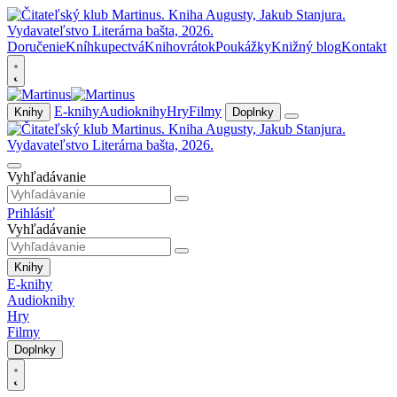
Doručenie
Kníhkupectvá
Knihovrátok
Poukážky
Knižný blog
Kontakt
E-knihy
Audioknihy
Hry
Filmy
Knihy
Doplnky
Vyhľadávanie
Prihlásiť
Vyhľadávanie
Knihy
E-knihy
Audioknihy
Hry
Filmy
Doplnky