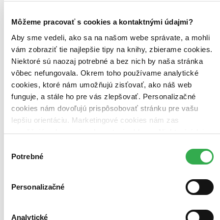
Môžeme pracovať s cookies a kontaktnými údajmi?
Aby sme vedeli, ako sa na našom webe správate, a mohli
vám zobraziť tie najlepšie tipy na knihy, zbierame cookies.
Niektoré sú naozaj potrebné a bez nich by naša stránka
vôbec nefungovala. Okrem toho používame analytické
cookies, ktoré nám umožňujú zisťovať, ako náš web
funguje, a stále ho pre vás zlepšovať. Personalizačné
cookies nám dovoľujú prispôsobovať stránku pre vašu
lepšiu orientáciu. Marketingové cookies nám zas
umožňujú zobrazenie relevantnej reklamy. Niektoré údaje
zdieľame aj s tretími stranami. Veľmi by nám pomohlo,
Výber
keby sme mohli používať všetky tieto cookies. Ďakujeme!
Potrebné
súhlasu
Personalizačné
Analytické