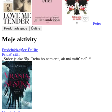
Peter
Predchádzajúce
Ďalšie
Moje aktivity
Predchádzajúce
Ďalšie
Pridať citát
Srdce je ako šíp. Treba ho namieriť, ak má trafiť cieľ.