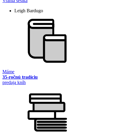
Vrania šestka
Leigh Bardugo
Máme
35-ročnú tradíciu
predaja kníh