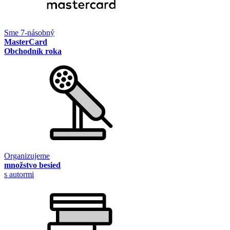
Sme 7-násobný
MasterCard
Obchodník roka
Organizujeme
množstvo besied
s autormi