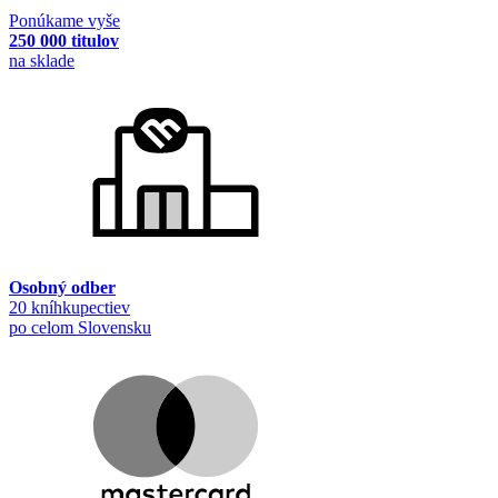
Ponúkame vyše
250 000 titulov
na sklade
Osobný odber
20 kníhkupectiev
po celom Slovensku