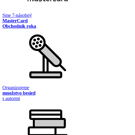
Sme 7-násobný
MasterCard
Obchodník roka
Organizujeme
množstvo besied
s autormi