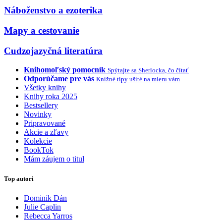
Náboženstvo a ezoterika
Mapy a cestovanie
Cudzojazyčná literatúra
Knihomoľský pomocník
Spýtajte sa Sherlocka, čo čítať
Odporúčame pre vás
Knižné tipy ušité na mieru vám
Všetky knihy
Knihy roka 2025
Bestsellery
Novinky
Pripravované
Akcie a zľavy
Kolekcie
BookTok
Mám záujem o titul
Top autori
Dominik Dán
Julie Caplin
Rebecca Yarros