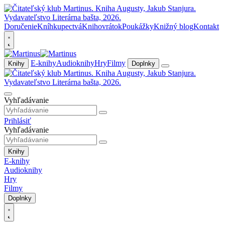
Doručenie
Kníhkupectvá
Knihovrátok
Poukážky
Knižný blog
Kontakt
E-knihy
Audioknihy
Hry
Filmy
Knihy
Doplnky
Vyhľadávanie
Prihlásiť
Vyhľadávanie
Knihy
E-knihy
Audioknihy
Hry
Filmy
Doplnky