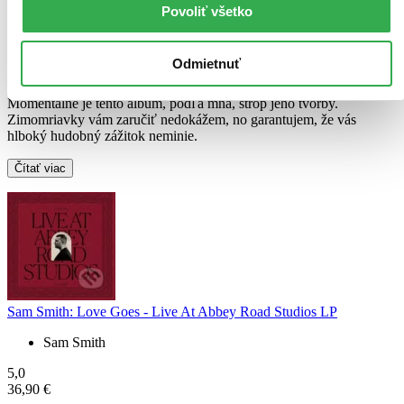
Povoliť všetko
Natália Čižmárová
napísal recenziu
25.05.2021 14:14
Odmietnuť
Človek si povie, že jeho hudba už lepšia byť nemôže. Omyl.
Momentálne je tento album, podľa mňa, strop jeho tvorby.
Zimomriavky vám zaručiť nedokážem, no garantujem, že vás
hlboký hudobný zážitok neminie.
Čítať viac
Sam Smith: Love Goes - Live At Abbey Road Studios LP
Sam Smith
5,0
36,90 €