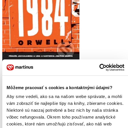
Moje aktivity
Natália Čižmárová
napísal recenziu
Môžeme pracovať s cookies a kontaktnými údajmi?
25.05.2021 14:25
Aby sme vedeli, ako sa na našom webe správate, a mohli
vám zobraziť tie najlepšie tipy na knihy, zbierame cookies.
Nečakajme "premakaný" príbeh, je to predsa prvý svojho typu.
Niektoré sú naozaj potrebné a bez nich by naša stránka
Oceniť ale musím, že sa pri niektorých nudných detailoch autor
vôbec nepozastavoval a tak nestrácal môj čas. Moje anglické
vôbec nefungovala. Okrem toho používame analytické
vydanie, pravdepodobne aj v pôvodnej verzii, malo jazyk naozaj
cookies, ktoré nám umožňujú zisťovať, ako náš web
zrozumiteľný, no bude tomu asi preto, že príbeh má pôsobiť ako