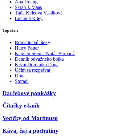
Ana Huang
Sarah J. Maas
Táňa Keleová Vasilková
Lucinda Riley
Top série
Romantické úteky
Harry Potter
Kapitán Stein a Notár Barbarič
Denník odvážneho bojka
Krimi Dominika Dána
Učím sa rozprávať
Duna
Smradi
Darčekové poukážky
Čítačky e-kníh
Vecičky od Martinusu
Káva, čaj a pochutiny