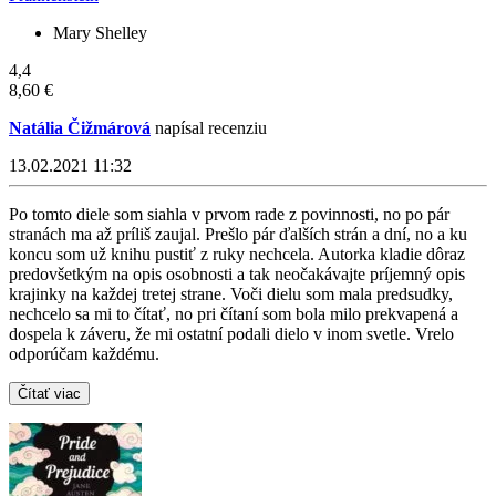
Mary Shelley
4,4
8,60 €
Natália Čižmárová
napísal recenziu
13.02.2021 11:32
Po tomto diele som siahla v prvom rade z povinnosti, no po pár
stranách ma až príliš zaujal. Prešlo pár ďalších strán a dní, no a ku
koncu som už knihu pustiť z ruky nechcela. Autorka kladie dôraz
predovšetkým na opis osobnosti a tak neočakávajte príjemný opis
krajinky na každej tretej strane. Voči dielu som mala predsudky,
nechcelo sa mi to čítať, no pri čítaní som bola milo prekvapená a
dospela k záveru, že mi ostatní podali dielo v inom svetle. Vrelo
odporúčam každému.
Čítať viac