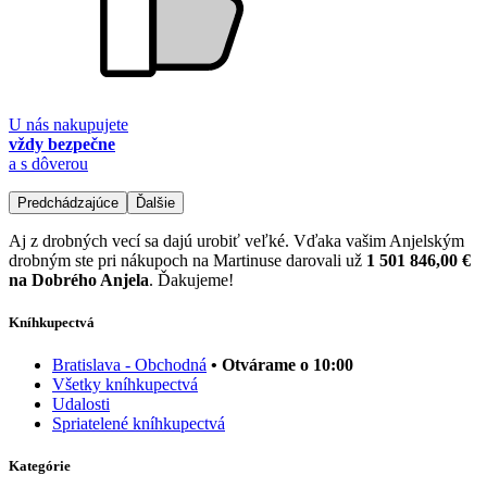
U nás nakupujete
vždy bezpečne
a s dôverou
Predchádzajúce
Ďalšie
Aj z drobných vecí sa dajú urobiť veľké. Vďaka vašim Anjelským
drobným ste pri nákupoch na Martinuse darovali už
1 501 846,00 €
na Dobrého Anjela
. Ďakujeme!
Kníhkupectvá
Bratislava - Obchodná
• Otvárame o 10:00
Všetky kníhkupectvá
Udalosti
Spriatelené kníhkupectvá
Kategórie