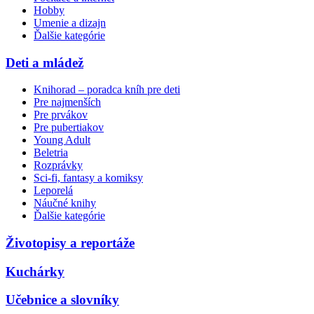
Hobby
Umenie a dizajn
Ďalšie kategórie
Deti a mládež
Knihorad – poradca kníh pre deti
Pre najmenších
Pre prvákov
Pre pubertiakov
Young Adult
Beletria
Rozprávky
Sci-fi, fantasy a komiksy
Leporelá
Náučné knihy
Ďalšie kategórie
Životopisy a reportáže
Kuchárky
Učebnice a slovníky