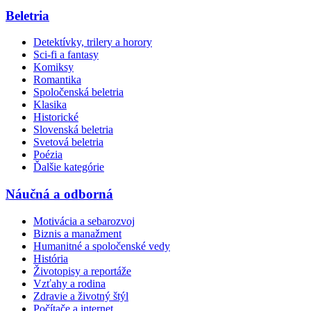
Beletria
Detektívky, trilery a horory
Sci-fi a fantasy
Komiksy
Romantika
Spoločenská beletria
Klasika
Historické
Slovenská beletria
Svetová beletria
Poézia
Ďalšie kategórie
Náučná a odborná
Motivácia a sebarozvoj
Biznis a manažment
Humanitné a spoločenské vedy
História
Životopisy a reportáže
Vzťahy a rodina
Zdravie a životný štýl
Počítače a internet