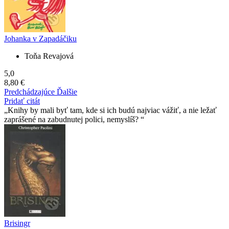
Johanka v Zapadáčiku
Toňa Revajová
5,0
8,80 €
Predchádzajúce
Ďalšie
Pridať citát
Knihy by mali byť tam, kde si ich budú najviac vážiť, a nie ležať
zaprášené na zabudnutej polici, nemyslíš?
Brisingr