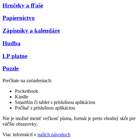
Hrnčeky a fľaše
Papiernictvo
Zápisníky a kalendáre
Hudba
LP platne
Puzzle
Prečítate na zariadeniach:
Pocketbook
Kindle
Smartfón či tablet s príslušnou aplikáciou
Počítač s príslušnou aplikáciou
Nie je možné meniť veľkosť písma, formát je preto vhodný skôr pre
väčšie obrazovky.
Viac informácií v
našich návodoch