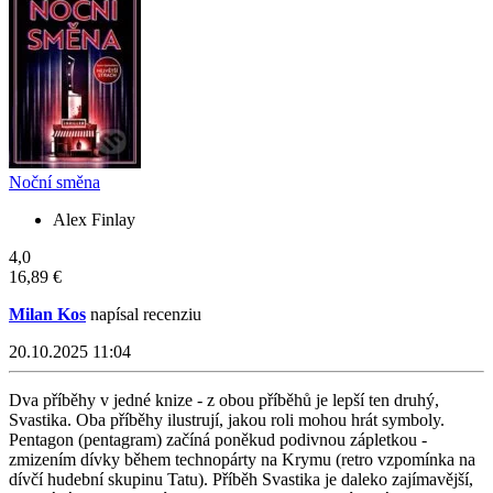
Noční směna
Alex Finlay
4,0
16,89 €
Milan Kos
napísal recenziu
20.10.2025 11:04
Dva příběhy v jedné knize - z obou příběhů je lepší ten druhý,
Svastika. Oba příběhy ilustrují, jakou roli mohou hrát symboly.
Pentagon (pentagram) začíná poněkud podivnou zápletkou -
zmizením dívky během technopárty na Krymu (retro vzpomínka na
dívčí hudební skupinu Tatu). Příběh Svastika je daleko zajímavější,