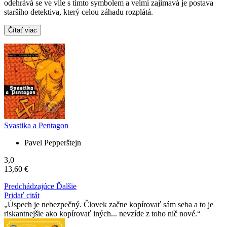
odehrává se ve vile s tímto symbolem a velmi zajímavá je postava
staršího detektiva, který celou záhadu rozplátá.
Čítať viac
Svastika a Pentagon
Pavel Pepperštejn
3,0
13,60 €
Predchádzajúce
Ďalšie
Pridať citát
Úspech je nebezpečný. Človek začne kopírovať sám seba a to je
riskantnejšie ako kopírovať iných... nevzíde z toho nič nové.