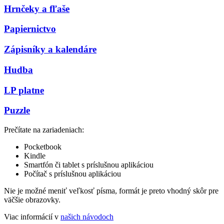
Hrnčeky a fľaše
Papiernictvo
Zápisníky a kalendáre
Hudba
LP platne
Puzzle
Prečítate na zariadeniach:
Pocketbook
Kindle
Smartfón či tablet s príslušnou aplikáciou
Počítač s príslušnou aplikáciou
Nie je možné meniť veľkosť písma, formát je preto vhodný skôr pre
väčšie obrazovky.
Viac informácií v
našich návodoch