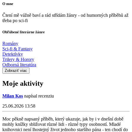
O mne
Čtení mě vážně baví a rád střídám žánry - od humorných příběhů až
třeba po sci-fi
Obľúbené literárne žánre
Romány
Sci-fi & Fantasy
Detektívky
Trilery & Horory
Odborná literatúra
Zobraziť viac
Moje aktivity
Milan Kos
napísal recenziu
25.06.2026 13:58
Moc pěkně napsaný příběh, který ukazuje, jak by i v dnešní době
mohly knížky sbližovat různé lidi - různé typy osobností. Mladé
knihovnici není lhostejný život jednoho staršího pána - ten chodí do