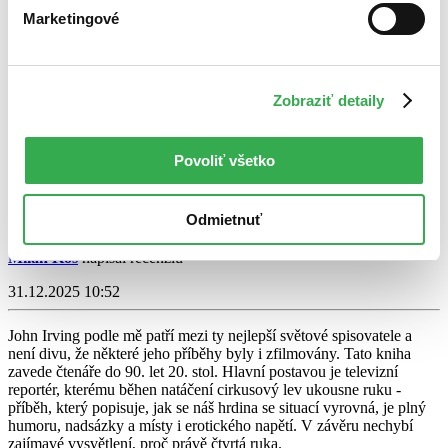
Marketingové
Zobraziť detaily
Závod s časem
Povoliť všetko
Leo Kessler
5,0
Odmietnuť
15,35 €
Milan Kos
napísal recenziu
31.12.2025 10:52
John Irving podle mě patří mezi ty nejlepší světové spisovatele a
není divu, že některé jeho příběhy byly i zfilmovány. Tato kniha
zavede čtenáře do 90. let 20. stol. Hlavní postavou je televizní
reportér, kterému běhen natáčení cirkusový lev ukousne ruku -
příběh, který popisuje, jak se náš hrdina se situací vyrovná, je plný
humoru, nadsázky a místy i erotického napětí. V závěru nechybí
zajímavé vysvětlení, proč právě čtvrtá ruka.