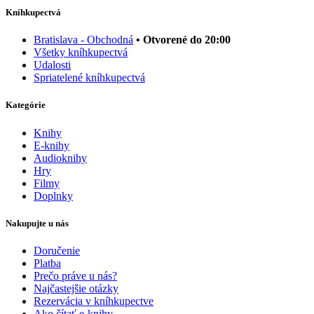
Kníhkupectvá
Bratislava - Obchodná
• Otvorené do 20:00
Všetky kníhkupectvá
Udalosti
Spriatelené kníhkupectvá
Kategórie
Knihy
E-knihy
Audioknihy
Hry
Filmy
Doplnky
Nakupujte u nás
Doručenie
Platba
Prečo práve u nás?
Najčastejšie otázky
Rezervácia v kníhkupectve
Ako čítať e-knihy