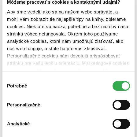
Hiiragi Sanaka
Môžeme pracovať s cookies a kontaktnými údajmi?
Aby sme vedeli, ako sa na našom webe správate, a
4,5
15,80 €
mohli vám zobraziť tie najlepšie tipy na knihy, zbierame
cookies. Niektoré sú naozaj potrebné a bez nich by naša
Milan Kos
napísal recenziu
stránka vôbec nefungovala. Okrem toho používame
12.01.2026 10:45
analytické cookies, ktoré nám umožňujú zisťovať, ako
náš web funguje, a stále ho pre vás zlepšovať.
Tento príspevok prezrádza dôležité momenty deja, preto je skrytý,
Personalizačné cookies nám dovoľujú prispôsobovať
aby sme Vám nepokazili pôžitok z čítania.
stránku pre vašu lepšiu orientáciu. Marketingové cookies
Prajete si ho zobraziť?
nám zas umožňujú zobrazenie relevantnej reklamy.
Velmi čtivý příběh. Speciální jednotka sestavená z britských vojáků
Niektoré údaje zdieľame aj s tretími stranami. Veľmi by
se snaží nalézt a zachránit unesenou japonskou princeznu -
Výber
nám pomohlo, keby sme mohli používať všetky tieto
poodhalení rivality mezi Japonskem a Čínou během 20. let 20. stol.
Potrebné
súhlasu
Spousta mrtvých, ale 2 z hrdinů vyprávění se po letech opět
cookies. Ďakujeme!
setkávají při jiné příležitosti.
Personalizačné
Čítať viac
Analytické