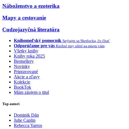
Náboženstvo a ezoterika
Mapy a cestovanie
Cudzojazyčná literatúra
Knihomoľský pomocník
Spýtajte sa Sherlocka, čo čítať
Odporúčame pre vás
Knižné tipy ušité na mieru vám
Všetky knihy
Knihy roka 2025
Bestsellery
Novinky
Pripravované
Akcie a zľavy
Kolekcie
BookTok
Mám záujem o titul
Top autori
Dominik Dán
Julie Caplin
Rebecca Yarros