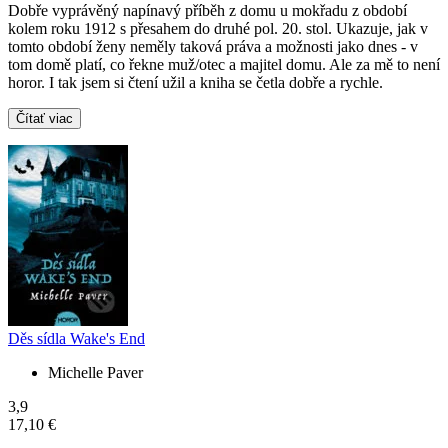
Dobře vyprávěný napínavý příběh z domu u mokřadu z období
kolem roku 1912 s přesahem do druhé pol. 20. stol. Ukazuje, jak v
tomto období ženy neměly taková práva a možnosti jako dnes - v
tom domě platí, co řekne muž/otec a majitel domu. Ale za mě to není
horor. I tak jsem si čtení užil a kniha se četla dobře a rychle.
Čítať viac
Děs sídla Wake's End
Michelle Paver
3,9
17,10 €