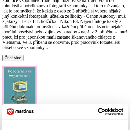
kolotoče vzpomínek. Lidé mají možnost se na 1 den vrátit do
minulosti a pořídit znovu fotografii vzpomínky ... I toto mě zaujalo,
jak je promyšlené, že každá z osob ze 3 příběhů si vybere nějaký
jiný konkrétní fotoaparát: učitelka ze školky - Canon Autoboy; muž
z jakuzy - Leica II-f; holčička - Nikon F3. Nejen tímto je každý z
příběhů dokonale promyšlen - v každém příběhu naleznete nějaké
morální poselství nebo zajímavý paradox - např. v 2. příběhu se muž
pracující pro japonskou mafii zastane šikanovaného chlapce z
Vietnamu. Ve 3. příběhu se dozvíme, proč pracovník fotoateliéru
přišel o své vzpomínky...
Čítať viac
Fotografové vzpomínek