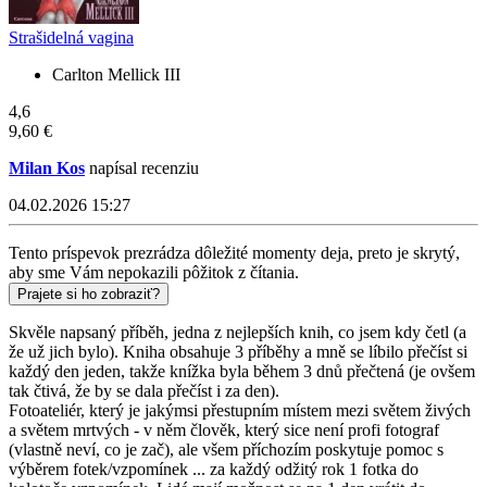
Strašidelná vagina
Carlton Mellick III
4,6
9,60 €
Milan Kos
napísal recenziu
04.02.2026 15:27
Tento príspevok prezrádza dôležité momenty deja, preto je skrytý,
aby sme Vám nepokazili pôžitok z čítania.
Prajete si ho zobraziť?
Skvěle napsaný příběh, jedna z nejlepších knih, co jsem kdy četl (a
že už jich bylo). Kniha obsahuje 3 příběhy a mně se líbilo přečíst si
každý den jeden, takže knížka byla během 3 dnů přečtená (je ovšem
tak čtivá, že by se dala přečíst i za den).
Fotoateliér, který je jakýmsi přestupním místem mezi světem živých
a světem mrtvých - v něm člověk, který sice není profi fotograf
(vlastně neví, co je zač), ale všem příchozím poskytuje pomoc s
výběrem fotek/vzpomínek ... za každý odžitý rok 1 fotka do