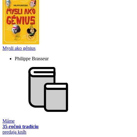
Mysli ako génius
Philippe Brasseur
Máme
35-ročnú tradíciu
predaja kníh