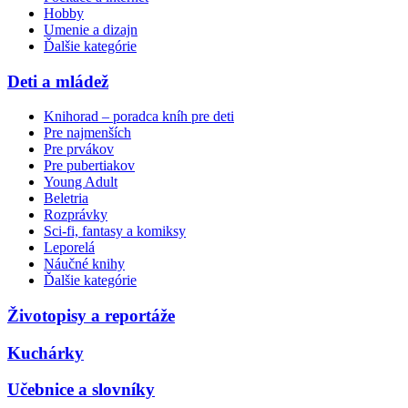
Hobby
Umenie a dizajn
Ďalšie kategórie
Deti a mládež
Knihorad – poradca kníh pre deti
Pre najmenších
Pre prvákov
Pre pubertiakov
Young Adult
Beletria
Rozprávky
Sci-fi, fantasy a komiksy
Leporelá
Náučné knihy
Ďalšie kategórie
Životopisy a reportáže
Kuchárky
Učebnice a slovníky