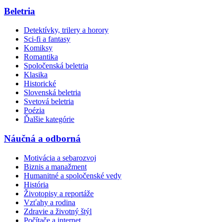
Beletria
Detektívky, trilery a horory
Sci-fi a fantasy
Komiksy
Romantika
Spoločenská beletria
Klasika
Historické
Slovenská beletria
Svetová beletria
Poézia
Ďalšie kategórie
Náučná a odborná
Motivácia a sebarozvoj
Biznis a manažment
Humanitné a spoločenské vedy
História
Životopisy a reportáže
Vzťahy a rodina
Zdravie a životný štýl
Počítače a internet