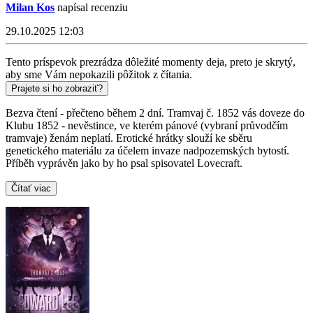
Milan Kos
napísal recenziu
29.10.2025 12:03
Tento príspevok prezrádza dôležité momenty deja, preto je skrytý,
aby sme Vám nepokazili pôžitok z čítania.
Prajete si ho zobraziť?
Bezva čtení - přečteno během 2 dní. Tramvaj č. 1852 vás doveze do
Klubu 1852 - nevěstince, ve kterém pánové (vybraní průvodčím
tramvaje) ženám neplatí. Erotické hrátky slouží ke sběru
genetického materiálu za účelem invaze nadpozemských bytostí.
Příběh vyprávěn jako by ho psal spisovatel Lovecraft.
Čítať viac