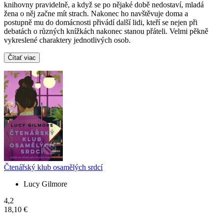
knihovny pravidelně, a když se po nějaké době nedostaví, mladá
žena o něj začne mít strach. Nakonec ho navštěvuje doma a
postupně mu do domácnosti přivádí další lidi, kteří se nejen při
debatách o různých knížkách nakonec stanou přáteli. Velmi pěkně
vykreslené charaktery jednotlivých osob.
Čítať viac
Čtenářský klub osamělých srdcí
Lucy Gilmore
4,2
18,10 €