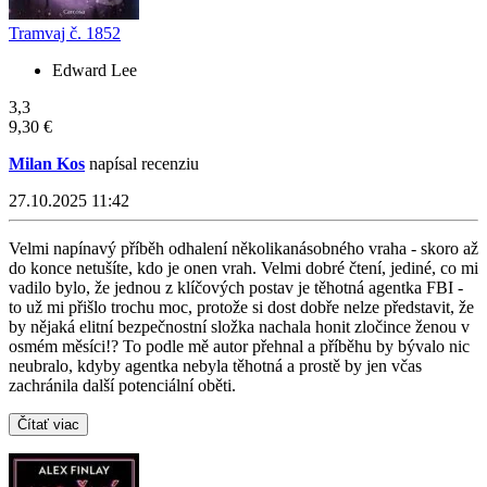
Tramvaj č. 1852
Edward Lee
3,3
9,30 €
Milan Kos
napísal recenziu
27.10.2025 11:42
Velmi napínavý příběh odhalení několikanásobného vraha - skoro až
do konce netušíte, kdo je onen vrah. Velmi dobré čtení, jediné, co mi
vadilo bylo, že jednou z klíčových postav je těhotná agentka FBI -
to už mi přišlo trochu moc, protože si dost dobře nelze představit, že
by nějaká elitní bezpečnostní složka nachala honit zločince ženou v
osmém měsíci!? To podle mě autor přehnal a příběhu by bývalo nic
neubralo, kdyby agentka nebyla těhotná a prostě by jen včas
zachránila další potenciální oběti.
Čítať viac