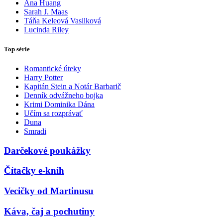
Ana Huang
Sarah J. Maas
Táňa Keleová Vasilková
Lucinda Riley
Top série
Romantické úteky
Harry Potter
Kapitán Stein a Notár Barbarič
Denník odvážneho bojka
Krimi Dominika Dána
Učím sa rozprávať
Duna
Smradi
Darčekové poukážky
Čítačky e-kníh
Vecičky od Martinusu
Káva, čaj a pochutiny