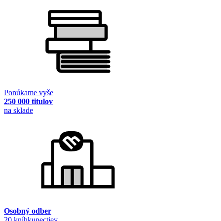
Ponúkame vyše
250 000 titulov
na sklade
Osobný odber
20 kníhkupectiev