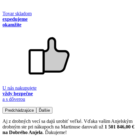
Tovar skladom
expedujeme
okamžite
U nás nakupujete
vždy bezpečne
a s dôverou
Predchádzajúce
Ďalšie
Aj z drobných vecí sa dajú urobiť veľké. Vďaka vašim Anjelským
drobným ste pri nákupoch na Martinuse darovali už
1 501 846,00 €
na Dobrého Anjela
. Ďakujeme!