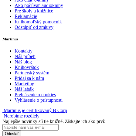
Ako počúvať audioknihy
Pre školy a knižnice
Reklamácie
Knihomoľský pomocník
Odstúpiť od zmluvy
Martinus
Kontakty
Náš príbeh
Náš blog
Knihovrátok
Partnerský systém
Pridaj sa k nám
Marketing
Náš labák
Prehlásenie o cookies
Vyhlásenie o prístupnosti
Martinus je certifikovaný B Corp
Nerobíme rozdiely
Najlepšie novinky sú tie knižné. Získajte ich ako prví:
Odoslať