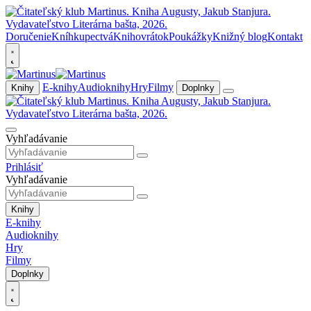
Doručenie
Kníhkupectvá
Knihovrátok
Poukážky
Knižný blog
Kontakt
E-knihy
Audioknihy
Hry
Filmy
Knihy
Doplnky
Vyhľadávanie
Prihlásiť
Vyhľadávanie
Knihy
E-knihy
Audioknihy
Hry
Filmy
Doplnky