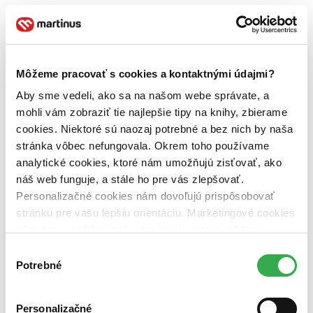
Michal Brezovský
Páči sa vám tento profil a chceli by ste mať podobný?
Môžeme pracovať s cookies a kontaktnými údajmi?
Založiť si profil
Aby sme vedeli, ako sa na našom webe správate, a
Obľúbené literárne žánre
mohli vám zobraziť tie najlepšie tipy na knihy, zbierame
cookies. Niektoré sú naozaj potrebné a bez nich by naša
Motivácia a životopisy
Umenie & Hobby
stránka vôbec nefungovala. Okrem toho používame
Zdravý životný štýl
analytické cookies, ktoré nám umožňujú zisťovať, ako
Odborná literatúra
náš web funguje, a stále ho pre vás zlepšovať.
Páči sa vám tento profil a chceli by ste mať podobný?
Personalizačné cookies nám dovoľujú prispôsobovať
stránku pre vašu lepšiu orientáciu. Marketingové cookies
Založiť si profil
nám zas umožňujú zobrazenie relevantnej reklamy.
Obľúbené literárne žánre
Niektoré údaje zdieľame aj s tretími stranami. Veľmi by
Výber
nám pomohlo, keby sme mohli používať všetky tieto
Potrebné
súhlasu
Motivácia a životopisy
cookies. Ďakujeme!
Umenie & Hobby
Zdravý životný štýl
Odborná literatúra
Personalizačné