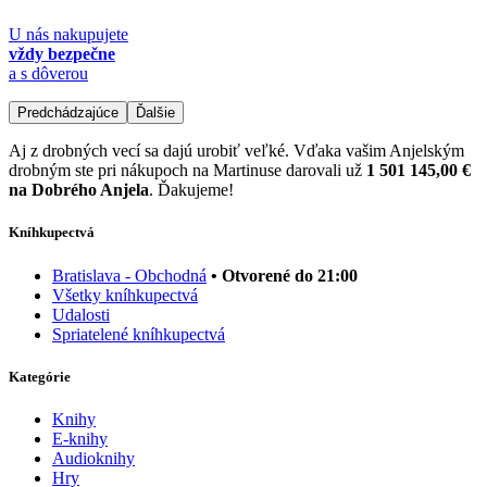
U nás nakupujete
vždy bezpečne
a s dôverou
Predchádzajúce
Ďalšie
Aj z drobných vecí sa dajú urobiť veľké. Vďaka vašim Anjelským
drobným ste pri nákupoch na Martinuse darovali už
1 501 145,00 €
na Dobrého Anjela
. Ďakujeme!
Kníhkupectvá
Bratislava - Obchodná
• Otvorené do 21:00
Všetky kníhkupectvá
Udalosti
Spriatelené kníhkupectvá
Kategórie
Knihy
E-knihy
Audioknihy
Hry