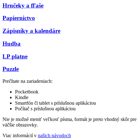
Hrnčeky a fľaše
Papiernictvo
Zápisníky a kalendáre
Hudba
LP platne
Puzzle
Prečítate na zariadeniach:
Pocketbook
Kindle
Smartfón či tablet s príslušnou aplikáciou
Počítač s príslušnou aplikáciou
Nie je možné meniť veľkosť písma, formát je preto vhodný skôr pre
väčšie obrazovky.
Viac informácií v
našich návodoch