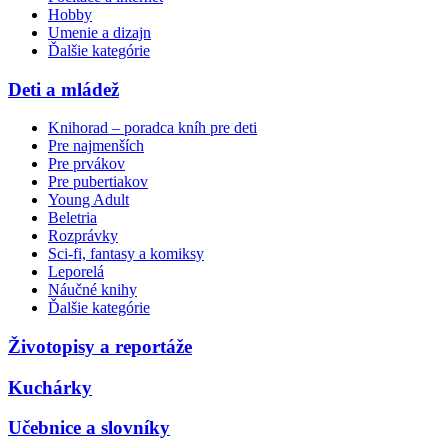
Hobby
Umenie a dizajn
Ďalšie kategórie
Deti a mládež
Knihorad – poradca kníh pre deti
Pre najmenších
Pre prvákov
Pre pubertiakov
Young Adult
Beletria
Rozprávky
Sci-fi, fantasy a komiksy
Leporelá
Náučné knihy
Ďalšie kategórie
Životopisy a reportáže
Kuchárky
Učebnice a slovníky