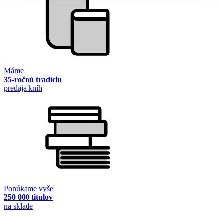
Máme
35-ročnú tradíciu
predaja kníh
Ponúkame vyše
250 000 titulov
na sklade