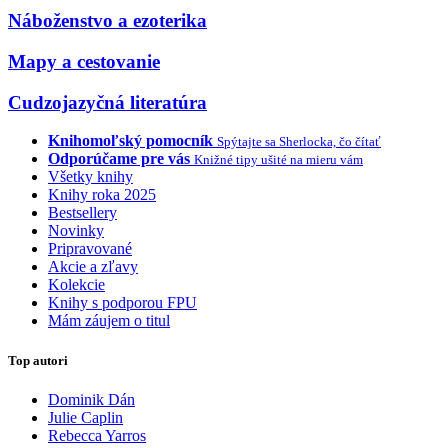
Náboženstvo a ezoterika
Mapy a cestovanie
Cudzojazyčná literatúra
Knihomoľský pomocník
Spýtajte sa Sherlocka, čo čítať
Odporúčame pre vás
Knižné tipy ušité na mieru vám
Všetky knihy
Knihy roka 2025
Bestsellery
Novinky
Pripravované
Akcie a zľavy
Kolekcie
Knihy s podporou FPU
Mám záujem o titul
Top autori
Dominik Dán
Julie Caplin
Rebecca Yarros