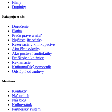
Filmy
Doplnky
Nakupujte u nás
Doručenie
Platba
Prečo práve u nás?
Najčastejšie otázky
Rezervácia v kníhkupectve
Ako čítať e-knihy
Ako počúvať audioknihy
Pre školy a knižnice
Reklamácie
Knihomoľský pomocník
Odstúpiť od zmluvy
Martinus
Kontakty
Náš príbeh
Náš blog
Knihovrátok
Partnerský systém