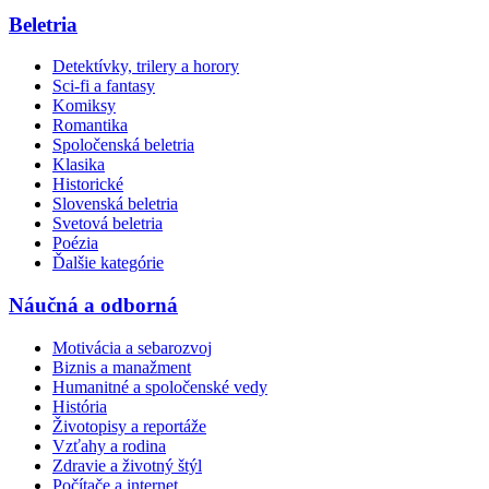
Beletria
Detektívky, trilery a horory
Sci-fi a fantasy
Komiksy
Romantika
Spoločenská beletria
Klasika
Historické
Slovenská beletria
Svetová beletria
Poézia
Ďalšie kategórie
Náučná a odborná
Motivácia a sebarozvoj
Biznis a manažment
Humanitné a spoločenské vedy
História
Životopisy a reportáže
Vzťahy a rodina
Zdravie a životný štýl
Počítače a internet