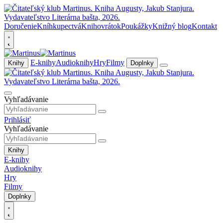
Doručenie
Kníhkupectvá
Knihovrátok
Poukážky
Knižný blog
Kontakt
E-knihy
Audioknihy
Hry
Filmy
Knihy
Doplnky
Vyhľadávanie
Prihlásiť
Vyhľadávanie
Knihy
E-knihy
Audioknihy
Hry
Filmy
Doplnky