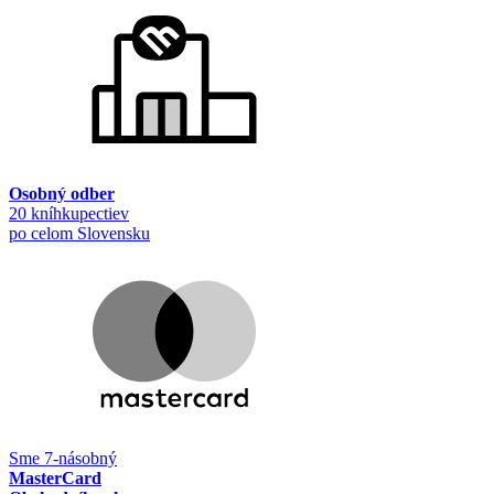
Osobný odber
20 kníhkupectiev
po celom Slovensku
Sme 7-násobný
MasterCard