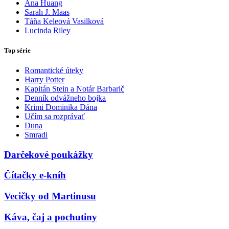
Ana Huang
Sarah J. Maas
Táňa Keleová Vasilková
Lucinda Riley
Top série
Romantické úteky
Harry Potter
Kapitán Stein a Notár Barbarič
Denník odvážneho bojka
Krimi Dominika Dána
Učím sa rozprávať
Duna
Smradi
Darčekové poukážky
Čítačky e-kníh
Vecičky od Martinusu
Káva, čaj a pochutiny