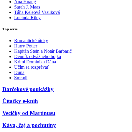
Ana Huang
Sarah J. Maas
Táňa Keleová Vasilková
Lucinda Riley
Top série
Romantické úteky
Harry Potter
Kapitán Stein a Notár Barbarič
Denník odvážneho bojka
Krimi Dominika Dána
Učím sa rozprávať
Duna
Smradi
Darčekové poukážky
Čítačky e-kníh
Vecičky od Martinusu
Káva, čaj a pochutiny