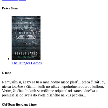
Práve čítam
The Hunger Games
O mne
Nemyslím si, že by sa tu o mne hodilo niečo písať... práca či záľuby
nie sú totožné s čítaním kníh no nikdy nepohrdnem dobrou knihou.
Verím, že čítaním kníh sa môžeme odpútať od starostí dneška a
preniesť sa do sveta do sveta písaného na kus papiera...
Obľúbené literárne žánre