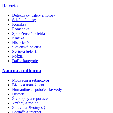
Beletria
Detektívky, trilery a horory
Sci-fi a fantasy
Komiksy
Romantika
Spoločenská beletria
Klasika
Historické
Slovenská beletria
Svetová beletria
Poézia
Ďalšie kategórie
Náučná a odborná
Motivácia a sebarozvoj
Biznis a manažment
Humanitné a spoločenské vedy
História
Životopisy a reportáže
Vzťahy a rodina
Zdravie a životný štýl
Počítače a internet