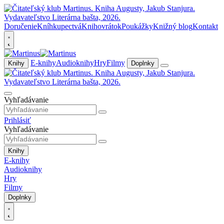
Doručenie
Kníhkupectvá
Knihovrátok
Poukážky
Knižný blog
Kontakt
E-knihy
Audioknihy
Hry
Filmy
Knihy
Doplnky
Vyhľadávanie
Prihlásiť
Vyhľadávanie
Knihy
E-knihy
Audioknihy
Hry
Filmy
Doplnky