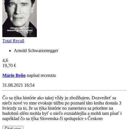
Total Recall
Arnold Schwarzenegger
4,6
19,70 €
Mário Beňo
napísal recenziu
31.08.2021 16:54
Čo sa týka histórie ako takej vždy ju zbožňujem. Dozvedieť sa
niečo nové vo mne evokuje túžbu po poznaní táto kniha dostala 3
hviezdy za to, že sa týka histórie no zameriava sa prioritne na
hudobnú sféru mohla byť o niečo rozsiahlejšia a mohli tam písať i
napríklad čo sa týka Slovenska či spolupráce s Českom
Čítať viac