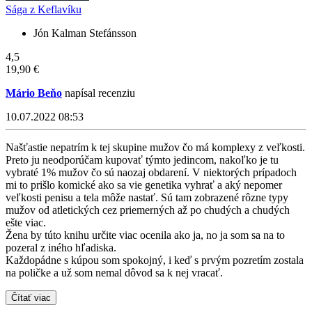
Sága z Keflavíku
Jón Kalman Stefánsson
4,5
19,90 €
Mário Beňo
napísal recenziu
10.07.2022 08:53
Našťastie nepatrím k tej skupine mužov čo má komplexy z veľkosti.
Preto ju neodporúčam kupovať týmto jedincom, nakoľko je tu
vybraté 1% mužov čo sú naozaj obdarení. V niektorých prípadoch
mi to prišlo komické ako sa vie genetika vyhrať a aký nepomer
veľkosti penisu a tela môže nastať. Sú tam zobrazené rôzne typy
mužov od atletických cez priemerných až po chudých a chudých
ešte viac.
Žena by túto knihu určite viac ocenila ako ja, no ja som sa na to
pozeral z iného hľadiska.
Každopádne s kúpou som spokojný, i keď s prvým pozretím zostala
na poličke a už som nemal dôvod sa k nej vracať.
Čítať viac