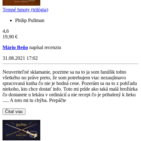
Temné hmoty (trilógia)
Philip Pullman
4,6
19,90 €
Mário Beňo
napísal recenziu
31.08.2021 17:02
Neuveriteľné sklamanie, pozrime sa na to ja som fanúšik tohto
všetkého no práve preto, že som potrebujem viac nezaujímavo
spracovaná kniha čo nie je hodná cene. Pozerám sa na to z pohľadu
niekoho, kto chce dostať info. Toto mi príde ako taká malá brožúrka
čo dostanete u lekára v ordinácií a nie recept čo je pribalený k lieku
..... A toto mi tu chýba. Prepáčte
Čítať viac