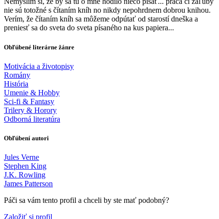
Nemyslím si, že by sa tu o mne hodilo niečo písať... práca či záľuby
nie sú totožné s čítaním kníh no nikdy nepohrdnem dobrou knihou.
Verím, že čítaním kníh sa môžeme odpútať od starostí dneška a
preniesť sa do sveta do sveta písaného na kus papiera...
Obľúbené literárne žánre
Motivácia a životopisy
Romány
História
Umenie & Hobby
Sci-fi & Fantasy
Trilery & Horory
Odborná literatúra
Obľúbení autori
Jules Verne
Stephen King
J.K. Rowling
James Patterson
Páči sa vám tento profil a chceli by ste mať podobný?
Založiť si profil