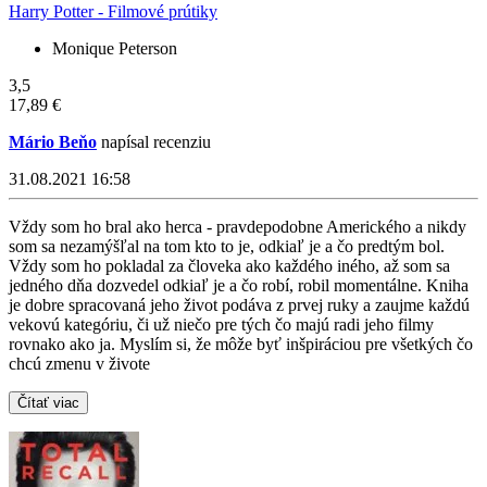
Harry Potter - Filmové prútiky
Monique Peterson
3,5
17,89 €
Mário Beňo
napísal recenziu
31.08.2021 16:58
Vždy som ho bral ako herca - pravdepodobne Amerického a nikdy
som sa nezamýšľal na tom kto to je, odkiaľ je a čo predtým bol.
Vždy som ho pokladal za človeka ako každého iného, až som sa
jedného dňa dozvedel odkiaľ je a čo robí, robil momentálne. Kniha
je dobre spracovaná jeho život podáva z prvej ruky a zaujme každú
vekovú kategóriu, či už niečo pre tých čo majú radi jeho filmy
rovnako ako ja. Myslím si, že môže byť inšpiráciou pre všetkých čo
chcú zmenu v živote
Čítať viac