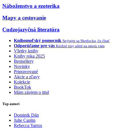
Náboženstvo a ezoterika
Mapy a cestovanie
Cudzojazyčná literatúra
Knihomoľský pomocník
Spýtajte sa Sherlocka, čo čítať
Odporúčame pre vás
Knižné tipy ušité na mieru vám
Všetky knihy
Knihy roka 2025
Bestsellery
Novinky
Pripravované
Akcie a zľavy
Kolekcie
BookTok
Mám záujem o titul
Top autori
Dominik Dán
Julie Caplin
Rebecca Yarros