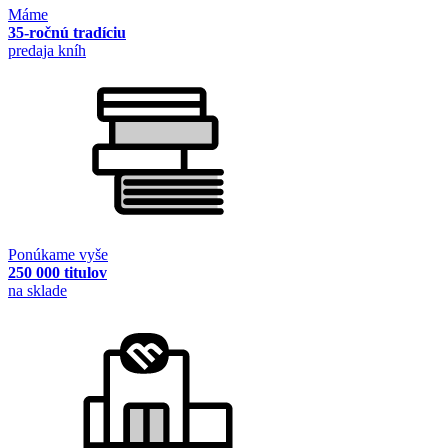
Máme
35-ročnú tradíciu
predaja kníh
Ponúkame vyše
250 000 titulov
na sklade