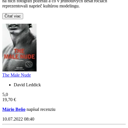
na nich fotografi pozerali a čo v jednotlivých desaťročiach
reprezentovali naprieč kultúrou modelingu.
Čítať viac
The Male Nude
David Leddick
5,0
19,70 €
Mário Beňo
napísal recenziu
10.07.2022 08:40