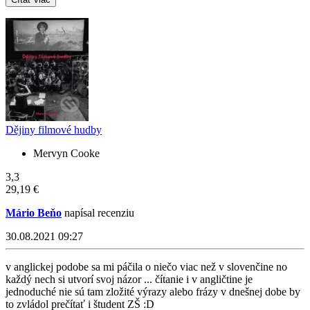
Dějiny filmové hudby
Mervyn Cooke
3,3
29,19 €
Mário Beňo
napísal recenziu
30.08.2021 09:27
v anglickej podobe sa mi páčila o niečo viac než v slovenčine no
každý nech si utvorí svoj názor ... čítanie i v angličtine je
jednoduché nie sú tam zložité výrazy alebo frázy v dnešnej dobe by
to zvládol prečítať i študent ZŠ :D