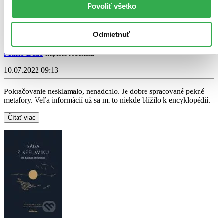
Povoliť všetko
Moje aktivity
Odmietnuť
Mário Beňo
napísal recenziu
10.07.2022 09:13
Pokračovanie nesklamalo, nenadchlo. Je dobre spracované pekné
metafory. Veľa informácií už sa mi to niekde blížilo k encyklopédií.
Čítať viac