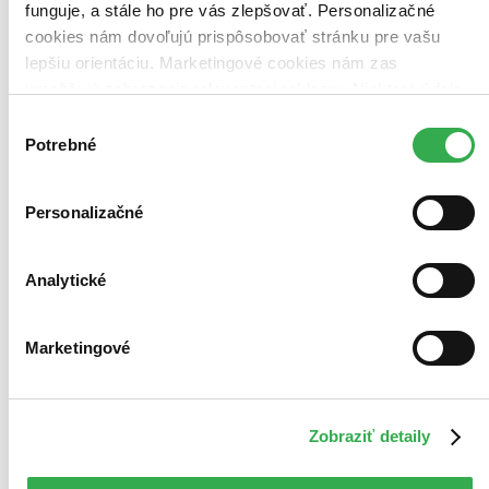
funguje, a stále ho pre vás zlepšovať. Personalizačné
cookies nám dovoľujú prispôsobovať stránku pre vašu
lepšiu orientáciu. Marketingové cookies nám zas
umožňujú zobrazenie relevantnej reklamy. Niektoré údaje
zdieľame aj s tretími stranami. Veľmi by nám pomohlo,
Výber
keby sme mohli používať všetky tieto cookies. Ďakujeme!
Potrebné
súhlasu
Personalizačné
Analytické
Marketingové
Zobraziť detaily