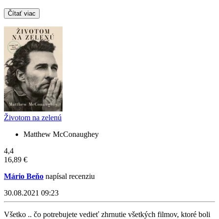
Čítať viac
Životom na zelenú
Matthew McConaughey
4,4
16,89 €
Mário Beňo
napísal recenziu
30.08.2021 09:23
Všetko .. čo potrebujete vedieť zhrnutie všetkých filmov, ktoré boli