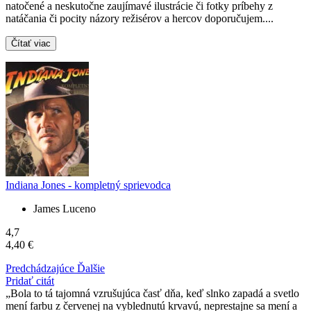
natočené a neskutočne zaujímavé ilustrácie či fotky príbehy z
natáčania či pocity názory režisérov a hercov doporučujem....
Čítať viac
Indiana Jones - kompletný sprievodca
James Luceno
4,7
4,40 €
Predchádzajúce
Ďalšie
Pridať citát
Bola to tá tajomná vzrušujúca časť dňa, keď slnko zapadá a svetlo
mení farbu z červenej na vyblednutú krvavú, neprestajne sa mení a