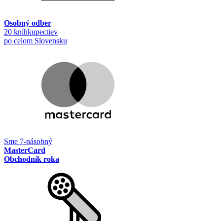
Osobný odber
20 kníhkupectiev
po celom Slovensku
Sme 7-násobný
MasterCard
Obchodník roka