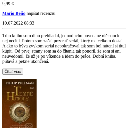
9,99 €
Mário Beňo
napísal recenziu
10.07.2022 08:33
Túto knihu som dlho prehliadal, jednoducho povedané nič som k
nej necítil. Potom som začal pozerať seriál, ktorý ma celkom dostal.
A ako to býva zvykom seriál nepokračoval tak som bol nútení si titul
kúpiť. Od prvej strany som sa do čítania tak ponoril, že som si ani
neuvedomil, že už je po víkende a idem do práce. Dobrá kniha,
pútavá a pekne ukončená.
Čítať viac