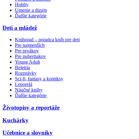
Hobby
Umenie a dizajn
Ďalšie kategórie
Deti a mládež
Knihorad – poradca kníh pre deti
Pre najmenších
Pre prvákov
Pre pubertiakov
Young Adult
Beletria
Rozprávky
Sci-fi, fantasy a komiksy
Leporelá
Náučné knihy
Ďalšie kategórie
Životopisy a reportáže
Kuchárky
Učebnice a slovníky