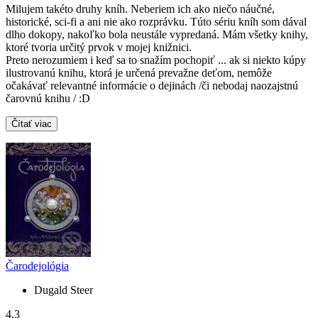
Milujem takéto druhy kníh. Neberiem ich ako niečo náučné,
historické, sci-fi a ani nie ako rozprávku. Túto sériu kníh som dával
dlho dokopy, nakoľko bola neustále vypredaná. Mám všetky knihy,
ktoré tvoria určitý prvok v mojej knižnici.
Preto nerozumiem i keď sa to snažím pochopiť ... ak si niekto kúpy
ilustrovanú knihu, ktorá je určená prevažne deťom, nemôže
očakávať relevantné informácie o dejinách /či nebodaj naozajstnú
čarovnú knihu / :D
Čítať viac
Čarodejológia
Dugald Steer
4,3