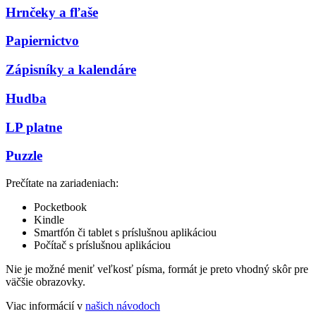
Hrnčeky a fľaše
Papiernictvo
Zápisníky a kalendáre
Hudba
LP platne
Puzzle
Prečítate na zariadeniach:
Pocketbook
Kindle
Smartfón či tablet s príslušnou aplikáciou
Počítač s príslušnou aplikáciou
Nie je možné meniť veľkosť písma, formát je preto vhodný skôr pre
väčšie obrazovky.
Viac informácií v
našich návodoch