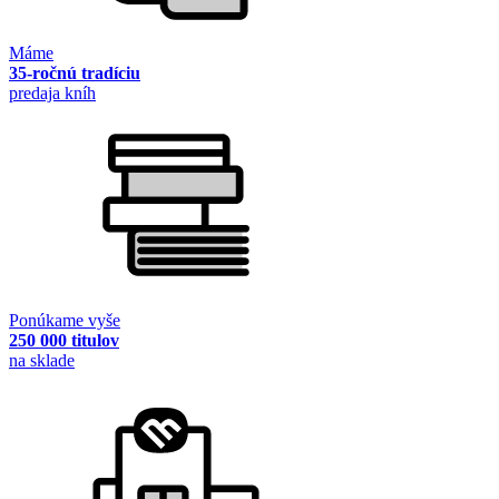
Máme
35-ročnú tradíciu
predaja kníh
Ponúkame vyše
250 000 titulov
na sklade