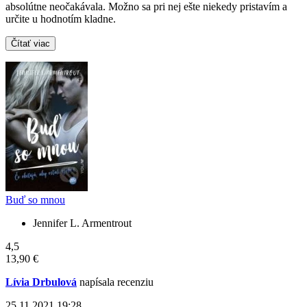
absolútne neočakávala. Možno sa pri nej ešte niekedy pristavím a
určite u hodnotím kladne.
Čítať viac
Buď so mnou
Jennifer L. Armentrout
4,5
13,90 €
Lívia Drbulová
napísala recenziu
25.11.2021 19:28