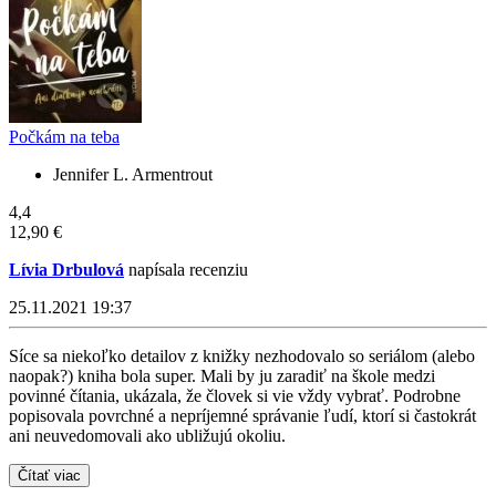
Počkám na teba
Jennifer L. Armentrout
4,4
12,90 €
Lívia Drbulová
napísala recenziu
25.11.2021 19:37
Síce sa niekoľko detailov z knižky nezhodovalo so seriálom (alebo
naopak?) kniha bola super. Mali by ju zaradiť na škole medzi
povinné čítania, ukázala, že človek si vie vždy vybrať. Podrobne
popisovala povrchné a nepríjemné správanie ľudí, ktorí si častokrát
ani neuvedomovali ako ubližujú okoliu.
Čítať viac