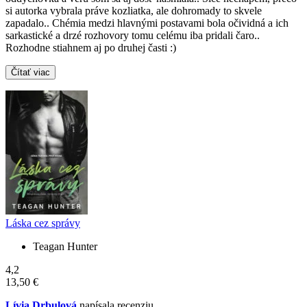
si autorka vybrala práve kozliatka, ale dohromady to skvele
zapadalo.. Chémia medzi hlavnými postavami bola očividná a ich
sarkastické a drzé rozhovory tomu celému iba pridali čaro..
Rozhodne stiahnem aj po druhej časti :)
Čítať viac
Láska cez správy
Teagan Hunter
4,2
13,50 €
Lívia Drbulová
napísala recenziu