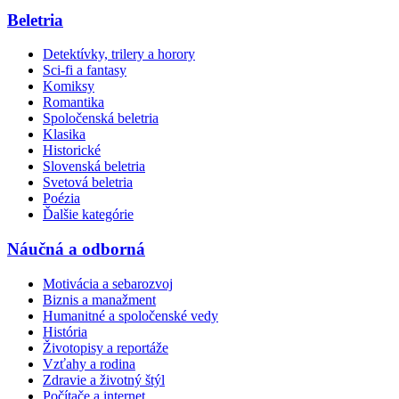
Beletria
Detektívky, trilery a horory
Sci-fi a fantasy
Komiksy
Romantika
Spoločenská beletria
Klasika
Historické
Slovenská beletria
Svetová beletria
Poézia
Ďalšie kategórie
Náučná a odborná
Motivácia a sebarozvoj
Biznis a manažment
Humanitné a spoločenské vedy
História
Životopisy a reportáže
Vzťahy a rodina
Zdravie a životný štýl
Počítače a internet