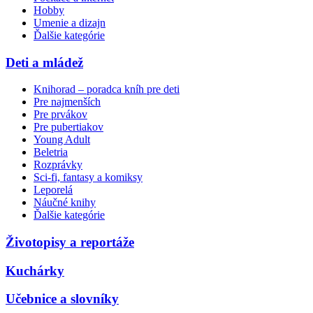
Hobby
Umenie a dizajn
Ďalšie kategórie
Deti a mládež
Knihorad – poradca kníh pre deti
Pre najmenších
Pre prvákov
Pre pubertiakov
Young Adult
Beletria
Rozprávky
Sci-fi, fantasy a komiksy
Leporelá
Náučné knihy
Ďalšie kategórie
Životopisy a reportáže
Kuchárky
Učebnice a slovníky