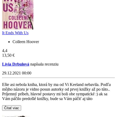
It Ends With Us
Colleen Hoover
4,4
13,50 €
Lívia Drbulová
napísala recenziu
29.12.2021 00:00
Ešte asi nebola kniha, ktorá by ma od Vi Keeland nebavila. Podľa
môjho názoru je vidno posun autorky od prvej knižky až po túto..
Príjemný príbeh, hlavné postavy mi boli obe sympatické :) ak sa
Vám páčilo predošlé knižky, bude sa Vám páčiť aj táto
Čítať viac