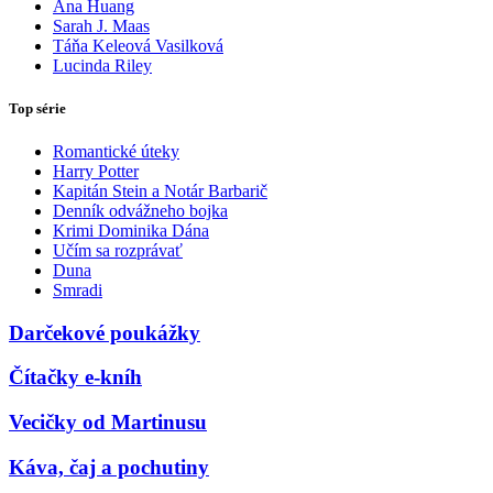
Ana Huang
Sarah J. Maas
Táňa Keleová Vasilková
Lucinda Riley
Top série
Romantické úteky
Harry Potter
Kapitán Stein a Notár Barbarič
Denník odvážneho bojka
Krimi Dominika Dána
Učím sa rozprávať
Duna
Smradi
Darčekové poukážky
Čítačky e-kníh
Vecičky od Martinusu
Káva, čaj a pochutiny