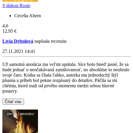
S láskou Rosie
Cecelia Ahern
4,6
12,95 €
Lívia Drbulová
napísala recenziu
27.11.2021 14:41
Už samotná anotácia ma veľmi upútala. Síce bolo hneď jasné, že sa
bude jednať o neočakávanú zamilovanosť, no absolútne to neubralo
svoje čaro. Kniha sa čítala ľahko, autorka ma jednoduchý štýl
písania a príbeh bol pekne rozpísaný do detailov. Páčila sa mi
chémia, ktorú mali od prvého momentu medzi sebou hlavné
postavy.
Čítať viac