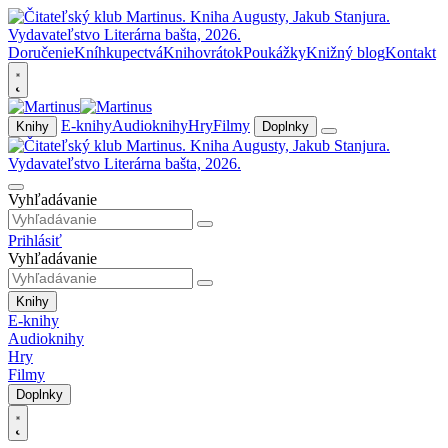
Doručenie
Kníhkupectvá
Knihovrátok
Poukážky
Knižný blog
Kontakt
E-knihy
Audioknihy
Hry
Filmy
Knihy
Doplnky
Vyhľadávanie
Prihlásiť
Vyhľadávanie
Knihy
E-knihy
Audioknihy
Hry
Filmy
Doplnky