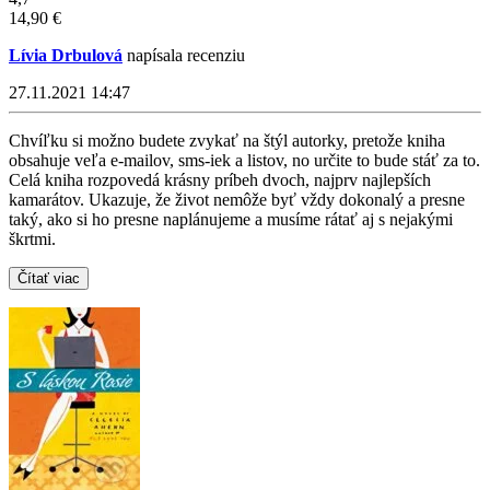
14,90 €
Lívia Drbulová
napísala recenziu
27.11.2021 14:47
Chvíľku si možno budete zvykať na štýl autorky, pretože kniha
obsahuje veľa e-mailov, sms-iek a listov, no určite to bude stáť za to.
Celá kniha rozpovedá krásny príbeh dvoch, najprv najlepších
kamarátov. Ukazuje, že život nemôže byť vždy dokonalý a presne
taký, ako si ho presne naplánujeme a musíme rátať aj s nejakými
škrtmi.
Čítať viac