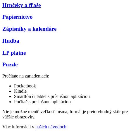
Hrnčeky a fľaše
Papiernictvo
Zápisníky a kalendáre
Hudba
LP platne
Puzzle
Prečítate na zariadeniach:
Pocketbook
Kindle
Smartfón či tablet s príslušnou aplikáciou
Počítač s príslušnou aplikáciou
Nie je možné meniť veľkosť písma, formát je preto vhodný skôr pre
väčšie obrazovky.
Viac informácií v
našich návodoch