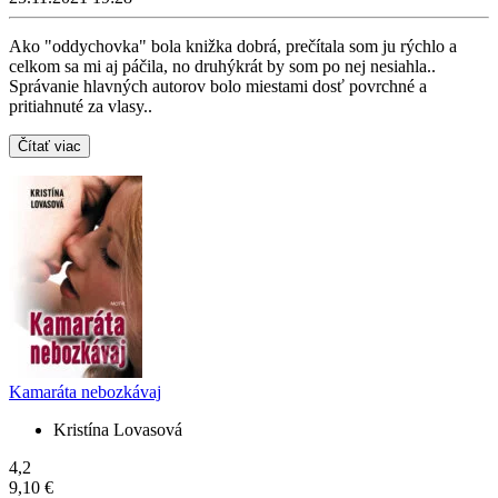
Ako "oddychovka" bola knižka dobrá, prečítala som ju rýchlo a
celkom sa mi aj páčila, no druhýkrát by som po nej nesiahla..
Správanie hlavných autorov bolo miestami dosť povrchné a
pritiahnuté za vlasy..
Čítať viac
Kamaráta nebozkávaj
Kristína Lovasová
4,2
9,10 €