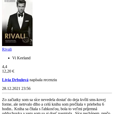
Rivali
Vi Keeland
4,4
12,20 €
Lívia Drbulová
napísala recenziu
28.12.2021 23:56
Zo začiatky som sa síce nevedela dostať do deja kvôli sms-kovej
forme, ale netrvalo dlho a celú knihu som prečítala v priebehu 6
hodin.. Kniha sa čítala s ľahkosťou, bola to veľmi príjemná
oddychovka a veru som sa aj dosť nasmiala.. Síce nechápem, prečo