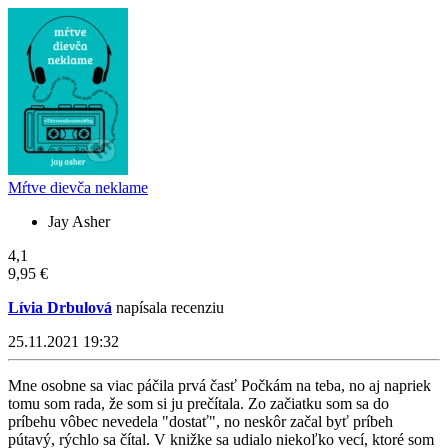
Mŕtve dievča neklame
Jay Asher
4,1
9,95 €
Lívia Drbulová
napísala recenziu
25.11.2021 19:32
Mne osobne sa viac páčila prvá časť Počkám na teba, no aj napriek
tomu som rada, že som si ju prečítala. Zo začiatku som sa do
príbehu vôbec nevedela "dostať", no neskôr začal byť príbeh
pútavý, rýchlo sa čítal. V knižke sa udialo niekoľko vecí, ktoré som