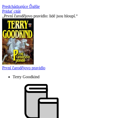
Predchádzajúce
Ďalšie
Pridať citát
První čarodějovo pravidlo: lidé jsou hloupí.
První čarodějovo pravidlo
Terry Goodkind