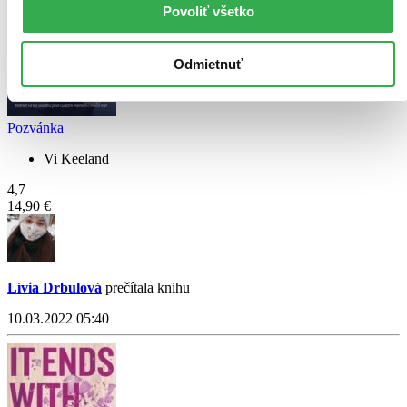
Povoliť všetko
Odmietnuť
Pozvánka
Vi Keeland
4,7
14,90 €
Lívia Drbulová
prečítala knihu
10.03.2022 05:40