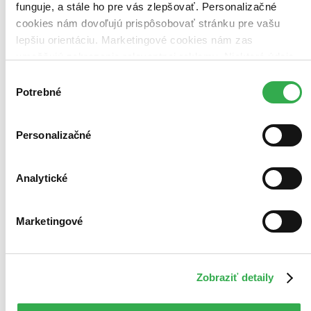
funguje, a stále ho pre vás zlepšovať. Personalizačné
cookies nám dovoľujú prispôsobovať stránku pre vašu
lepšiu orientáciu. Marketingové cookies nám zas
umožňujú zobrazenie relevantnej reklamy. Niektoré údaje
zdieľame aj s tretími stranami. Veľmi by nám pomohlo,
Výber
keby sme mohli používať všetky tieto cookies. Ďakujeme!
Potrebné
súhlasu
Personalizačné
Moje aktivity
Analytické
Marketingové
Lívia Drbulová
prečítala knihu
02.06.2022 17:10
Zobraziť detaily