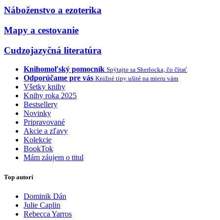
Náboženstvo a ezoterika
Mapy a cestovanie
Cudzojazyčná literatúra
Knihomoľský pomocník
Spýtajte sa Sherlocka, čo čítať
Odporúčame pre vás
Knižné tipy ušité na mieru vám
Všetky knihy
Knihy roka 2025
Bestsellery
Novinky
Pripravované
Akcie a zľavy
Kolekcie
BookTok
Mám záujem o titul
Top autori
Dominik Dán
Julie Caplin
Rebecca Yarros