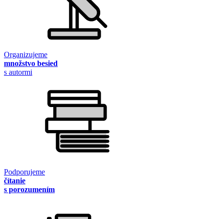
Organizujeme
množstvo besied
s autormi
Podporujeme
čítanie
s porozumením