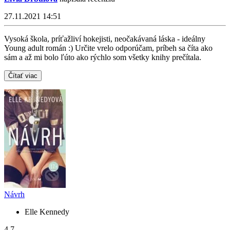
27.11.2021 14:51
Vysoká škola, príťažliví hokejisti, neočakávaná láska - ideálny
Young adult román :) Určite vrelo odporúčam, príbeh sa číta ako
sám a až mi bolo ľúto ako rýchlo som všetky knihy prečítala.
Čítať viac
Návrh
Elle Kennedy
4,7