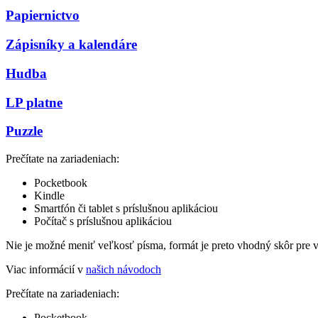
Papiernictvo
Zápisníky a kalendáre
Hudba
LP platne
Puzzle
Prečítate na zariadeniach:
Pocketbook
Kindle
Smartfón či tablet s príslušnou aplikáciou
Počítač s príslušnou aplikáciou
Nie je možné meniť veľkosť písma, formát je preto vhodný skôr pre 
Viac informácií v
našich návodoch
Prečítate na zariadeniach:
Pocketbook