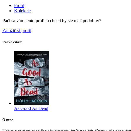
Profil
Kolekcie
Páči sa vám tento profil a chceli by ste mať podobný?
Založiť si profil
Práve čítam
As Good As Dead
O mne