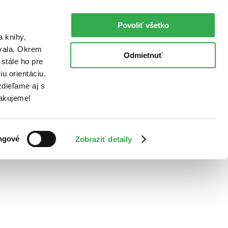
Povoliť všetko
a knihy,
ovala. Okrem
Odmietnuť
stále ho pre
u orientáciu.
dieľame aj s
Ďakujeme!
ngové
Zobraziť detaily