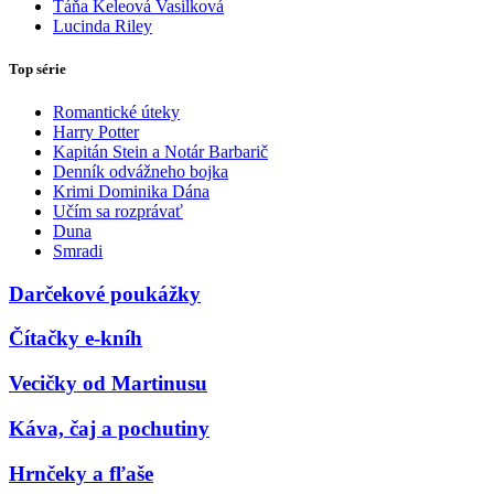
Táňa Keleová Vasilková
Lucinda Riley
Top série
Romantické úteky
Harry Potter
Kapitán Stein a Notár Barbarič
Denník odvážneho bojka
Krimi Dominika Dána
Učím sa rozprávať
Duna
Smradi
Darčekové poukážky
Čítačky e-kníh
Vecičky od Martinusu
Káva, čaj a pochutiny
Hrnčeky a fľaše