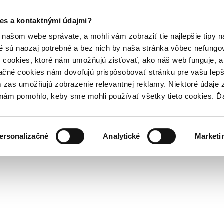
es a kontaktnými údajmi?
našom webe správate, a mohli vám zobraziť tie najlepšie tipy n
é sú naozaj potrebné a bez nich by naša stránka vôbec nefung
 cookies, ktoré nám umožňujú zisťovať, ako náš web funguje, a 
ačné cookies nám dovoľujú prispôsobovať stránku pre vašu lepši
zas umožňujú zobrazenie relevantnej reklamy. Niektoré údaje z
y nám pomohlo, keby sme mohli používať všetky tieto cookies. 
ersonalizačné
Analytické
Marketi