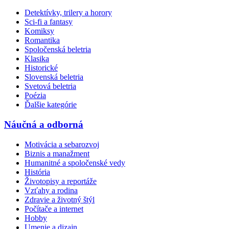
Detektívky, trilery a horory
Sci-fi a fantasy
Komiksy
Romantika
Spoločenská beletria
Klasika
Historické
Slovenská beletria
Svetová beletria
Poézia
Ďalšie kategórie
Náučná a odborná
Motivácia a sebarozvoj
Biznis a manažment
Humanitné a spoločenské vedy
História
Životopisy a reportáže
Vzťahy a rodina
Zdravie a životný štýl
Počítače a internet
Hobby
Umenie a dizajn