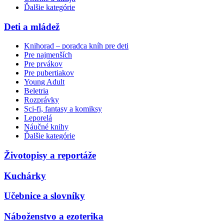
Ďalšie kategórie
Deti a mládež
Knihorad – poradca kníh pre deti
Pre najmenších
Pre prvákov
Pre pubertiakov
Young Adult
Beletria
Rozprávky
Sci-fi, fantasy a komiksy
Leporelá
Náučné knihy
Ďalšie kategórie
Životopisy a reportáže
Kuchárky
Učebnice a slovníky
Náboženstvo a ezoterika