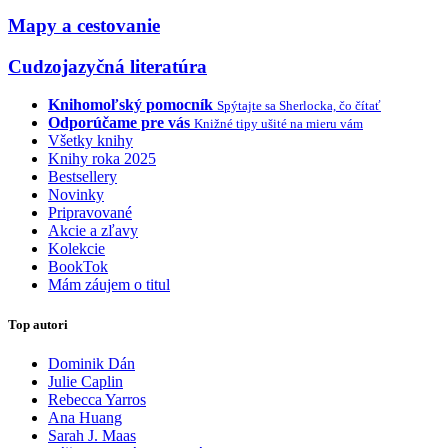
Mapy a cestovanie
Cudzojazyčná literatúra
Knihomoľský pomocník
Spýtajte sa Sherlocka, čo čítať
Odporúčame pre vás
Knižné tipy ušité na mieru vám
Všetky knihy
Knihy roka 2025
Bestsellery
Novinky
Pripravované
Akcie a zľavy
Kolekcie
BookTok
Mám záujem o titul
Top autori
Dominik Dán
Julie Caplin
Rebecca Yarros
Ana Huang
Sarah J. Maas