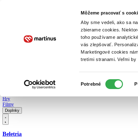
Doručenie
Kníhkupectvá
Knihovrátok
Poukážky
Knižný blog
Kontakt
Môžeme pracovať s cooki
Aby sme vedeli, ako sa na 
zbierame cookies. Niektor
E-knihy
Audioknihy
Hry
Filmy
Knihy
Doplnky
toho používame analytické
vás zlepšovať. Personaliz
Vyhľadávanie
Marketingové cookies nám 
tretími stranami. Veľmi b
Prihlásiť
Vyhľadávanie
Výber
Knihy
Potrebné
P
súhlasu
E-knihy
Audioknihy
Hry
Filmy
Doplnky
Beletria