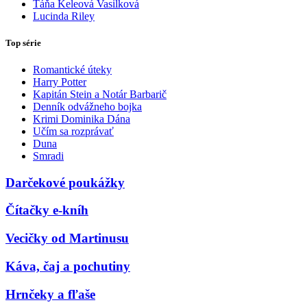
Táňa Keleová Vasilková
Lucinda Riley
Top série
Romantické úteky
Harry Potter
Kapitán Stein a Notár Barbarič
Denník odvážneho bojka
Krimi Dominika Dána
Učím sa rozprávať
Duna
Smradi
Darčekové poukážky
Čítačky e-kníh
Vecičky od Martinusu
Káva, čaj a pochutiny
Hrnčeky a fľaše