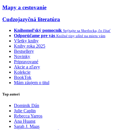
Mapy a cestovanie
Cudzojazyčná literatúra
Knihomoľský pomocník
Spýtajte sa Sherlocka, čo čítať
Odporúčame pre vás
Knižné tipy ušité na mieru vám
Všetky knihy
Knihy roka 2025
Bestsellery
Novinky
Pripravované
Akcie a zľavy
Kolekcie
BookTok
Mám záujem o titul
Top autori
Dominik Dán
Julie Caplin
Rebecca Yarros
Ana Huang
Sarah J. Maas