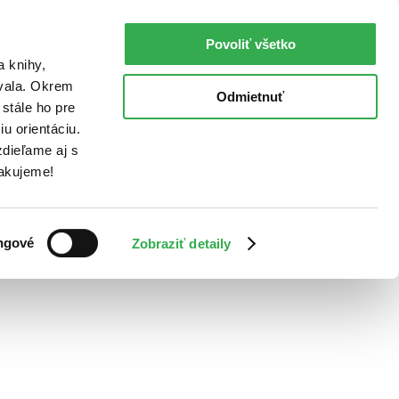
Povoliť všetko
a knihy,
ovala. Okrem
Odmietnuť
stále ho pre
u orientáciu.
dieľame aj s
Ďakujeme!
ngové
Zobraziť detaily