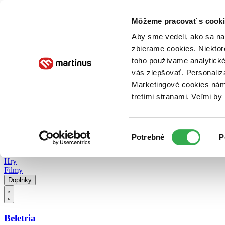
Doručenie
Kníhkupectvá
Knihovrátok
Poukážky
Knižný blog
Kontakt
Môžeme pracovať s cooki
Aby sme vedeli, ako sa na 
zbierame cookies. Niektor
E-knihy
Audioknihy
Hry
Filmy
Knihy
Doplnky
toho používame analytické
vás zlepšovať. Personaliz
Vyhľadávanie
Marketingové cookies nám 
tretími stranami. Veľmi b
Prihlásiť
Vyhľadávanie
Výber
Knihy
Potrebné
P
súhlasu
E-knihy
Audioknihy
Hry
Filmy
Doplnky
Beletria