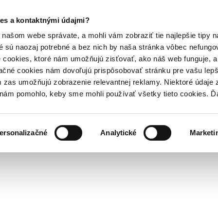
es a kontaktnými údajmi?
našom webe správate, a mohli vám zobraziť tie najlepšie tipy n
é sú naozaj potrebné a bez nich by naša stránka vôbec nefung
 cookies, ktoré nám umožňujú zisťovať, ako náš web funguje, a 
ačné cookies nám dovoľujú prispôsobovať stránku pre vašu lepši
zas umožňujú zobrazenie relevantnej reklamy. Niektoré údaje z
y nám pomohlo, keby sme mohli používať všetky tieto cookies. 
ersonalizačné
Analytické
Marketi