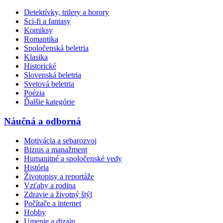
Detektívky, trilery a horory
Sci-fi a fantasy
Komiksy
Romantika
Spoločenská beletria
Klasika
Historické
Slovenská beletria
Svetová beletria
Poézia
Ďalšie kategórie
Náučná a odborná
Motivácia a sebarozvoj
Biznis a manažment
Humanitné a spoločenské vedy
História
Životopisy a reportáže
Vzťahy a rodina
Zdravie a životný štýl
Počítače a internet
Hobby
Umenie a dizajn