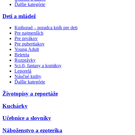
Ďalšie kategórie
Deti a mládež
Knihorad – poradca kníh pre deti
Pre najmenších
Pre prvákov
Pre pubertiakov
Young Adult
Beletria
Rozprávky
Sci-fi, fantasy a komiksy
Leporelá
Náučné knihy
Ďalšie kategórie
Životopisy a reportáže
Kuchárky
Učebnice a slovníky
Náboženstvo a ezoterika