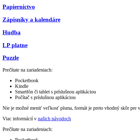
Papiernictvo
Zápisníky a kalendáre
Hudba
LP platne
Puzzle
Prečítate na zariadeniach:
Pocketbook
Kindle
Smartfón či tablet s príslušnou aplikáciou
Počítač s príslušnou aplikáciou
Nie je možné meniť veľkosť písma, formát je preto vhodný skôr pre 
Viac informácií v
našich návodoch
Prečítate na zariadeniach:
Pocketbook