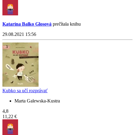
Katarína Balko Glosová
prečítala knihu
29.08.2021 15:56
Kubko sa učí rozprávať
Marta Galewska-Kustra
4,8
11,22 €