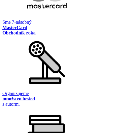
Sme 7-násobný
MasterCard
Obchodník roka
Organizujeme
množstvo besied
s autormi