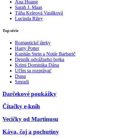
Ana Huang
Sarah J. Maas
Táňa Keleová Vasilková
Lucinda Riley
Top série
Romantické úteky
Harry Potter
Kapitán Stein a Notár Barbarič
Denník odvážneho bojka
Krimi Dominika Dána
Učím sa rozprávať
Duna
Smradi
Darčekové poukážky
Čítačky e-kníh
Vecičky od Martinusu
Káva, čaj a pochutiny