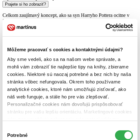
Prajete si ho zobraziť?
Celkom zaujímavý koncept, ako sa syn Harryho Pottera ocitne v
Slizoline a skamaráti so synom Draca Malfoya, bol absolútne
nevyužitý.
Postavy konali úplne nekonzistentne s pôvodnými knihami, dej
akoby z rýchlika, povrchný a bez akéhokoľvek hlbšieho zmyslu.
To, že niekto neustále v rozhovore omieľa, aká je dôležitá láska,
dialógu hĺbku nedá. Okrem toho bola kniha plná nelogických častí,
Môžeme pracovať s cookies a kontaktnými údajmi?
nasilu akože vtipných pasáži (úplne najhoršia bola časť, keď Albus
Aby sme vedeli, ako sa na našom webe správate, a
transformovaný na Rona vášnivo pobozká Hermionu a zvádza ju
medzi dverami) a patetického dialógu. Pri neskutočnom dôraze na
mohli vám zobraziť tie najlepšie tipy na knihy, zbierame
to, kto sa komu páči, som mala pocit, ako keby scenár písal niekto v
cookies. Niektoré sú naozaj potrebné a bez nich by naša
tínedžerskom veku. A samotná existencia Delphi ako dcéry
stránka vôbec nefungovala. Okrem toho používame
Voldemorta a Bellatrix bola úplne absurdná.
Jediné, čo by ma zaujímalo, by bolo realizácia niektorých
analytické cookies, ktoré nám umožňujú zisťovať, ako
špeciálnych efektov na javisku.
náš web funguje, a stále ho pre vás zlepšovať.
Po obsahovej stránke to hodnotím ako úplnú zbytočnosť.
Personalizačné cookies nám dovoľujú prispôsobovať
Čítať viac
stránku pre vašu lepšiu orientáciu. Marketingové cookies
nám zas umožňujú zobrazenie relevantnej reklamy.
Niektoré údaje zdieľame aj s tretími stranami. Veľmi by
Výber
nám pomohlo, keby sme mohli používať všetky tieto
Potrebné
súhlasu