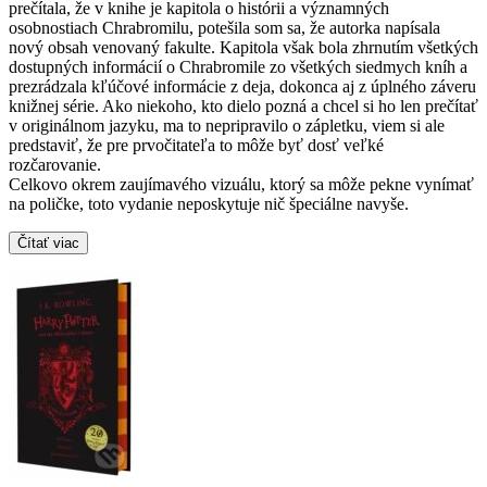
prečítala, že v knihe je kapitola o histórii a významných
osobnostiach Chrabromilu, potešila som sa, že autorka napísala
nový obsah venovaný fakulte. Kapitola však bola zhrnutím všetkých
dostupných informácií o Chrabromile zo všetkých siedmych kníh a
prezrádzala kľúčové informácie z deja, dokonca aj z úplného záveru
knižnej série. Ako niekoho, kto dielo pozná a chcel si ho len prečítať
v originálnom jazyku, ma to nepripravilo o zápletku, viem si ale
predstaviť, že pre prvočitateľa to môže byť dosť veľké
rozčarovanie.
Celkovo okrem zaujímavého vizuálu, ktorý sa môže pekne vynímať
na poličke, toto vydanie neposkytuje nič špeciálne navyše.
Čítať viac