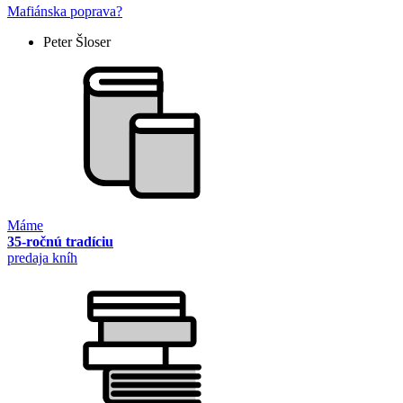
Mafiánska poprava?
Peter Šloser
Máme
35-ročnú tradíciu
predaja kníh