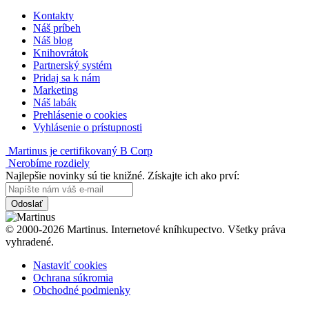
Kontakty
Náš príbeh
Náš blog
Knihovrátok
Partnerský systém
Pridaj sa k nám
Marketing
Náš labák
Prehlásenie o cookies
Vyhlásenie o prístupnosti
Martinus je certifikovaný B Corp
Nerobíme rozdiely
Najlepšie novinky sú tie knižné. Získajte ich ako prví:
Odoslať
© 2000-2026 Martinus. Internetové kníhkupectvo. Všetky práva
vyhradené.
Nastaviť cookies
Ochrana súkromia
Obchodné podmienky