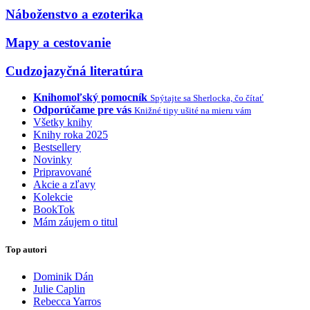
Náboženstvo a ezoterika
Mapy a cestovanie
Cudzojazyčná literatúra
Knihomoľský pomocník
Spýtajte sa Sherlocka, čo čítať
Odporúčame pre vás
Knižné tipy ušité na mieru vám
Všetky knihy
Knihy roka 2025
Bestsellery
Novinky
Pripravované
Akcie a zľavy
Kolekcie
BookTok
Mám záujem o titul
Top autori
Dominik Dán
Julie Caplin
Rebecca Yarros