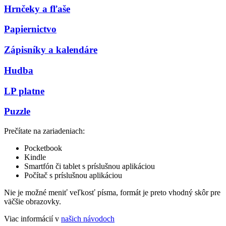
Hrnčeky a fľaše
Papiernictvo
Zápisníky a kalendáre
Hudba
LP platne
Puzzle
Prečítate na zariadeniach:
Pocketbook
Kindle
Smartfón či tablet s príslušnou aplikáciou
Počítač s príslušnou aplikáciou
Nie je možné meniť veľkosť písma, formát je preto vhodný skôr pre
väčšie obrazovky.
Viac informácií v
našich návodoch