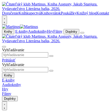
Doručenie
Kníhkupectvá
Knihovrátok
Poukážky
Knižný blog
Kontakt
E-knihy
Audioknihy
Hry
Filmy
Knihy
Doplnky
Vyhľadávanie
Prihlásiť
Vyhľadávanie
Knihy
E-knihy
Audioknihy
Hry
Filmy
Doplnky