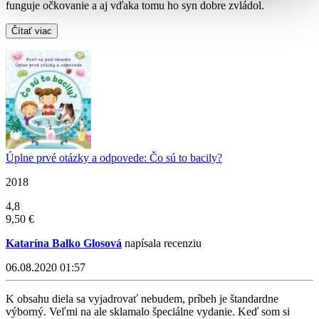
funguje očkovanie a aj vďaka tomu ho syn dobre zvládol.
Čítať viac
Úplne prvé otázky a odpovede: Čo sú to bacily?
2018
4,8
9,50 €
Katarína Balko Glosová
napísala recenziu
06.08.2020 01:57
K obsahu diela sa vyjadrovať nebudem, príbeh je štandardne
výborný. Veľmi na ale sklamalo špeciálne vydanie. Keď som si