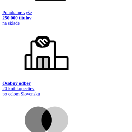
Ponúkame vyše
250 000 titulov
na sklade
Osobný odber
20 kníhkupectiev
po celom Slovensku