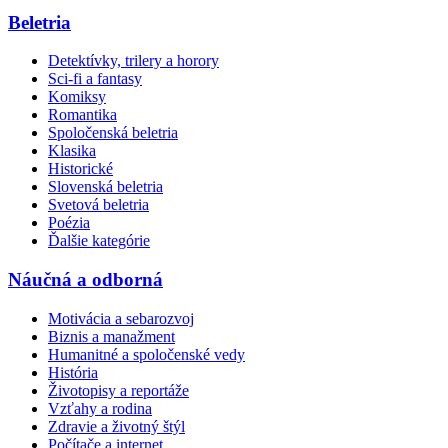
Beletria
Detektívky, trilery a horory
Sci-fi a fantasy
Komiksy
Romantika
Spoločenská beletria
Klasika
Historické
Slovenská beletria
Svetová beletria
Poézia
Ďalšie kategórie
Náučná a odborná
Motivácia a sebarozvoj
Biznis a manažment
Humanitné a spoločenské vedy
História
Životopisy a reportáže
Vzťahy a rodina
Zdravie a životný štýl
Počítače a internet