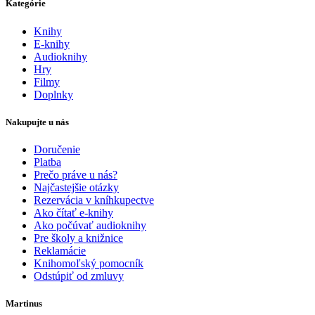
Kategórie
Knihy
E-knihy
Audioknihy
Hry
Filmy
Doplnky
Nakupujte u nás
Doručenie
Platba
Prečo práve u nás?
Najčastejšie otázky
Rezervácia v kníhkupectve
Ako čítať e-knihy
Ako počúvať audioknihy
Pre školy a knižnice
Reklamácie
Knihomoľský pomocník
Odstúpiť od zmluvy
Martinus