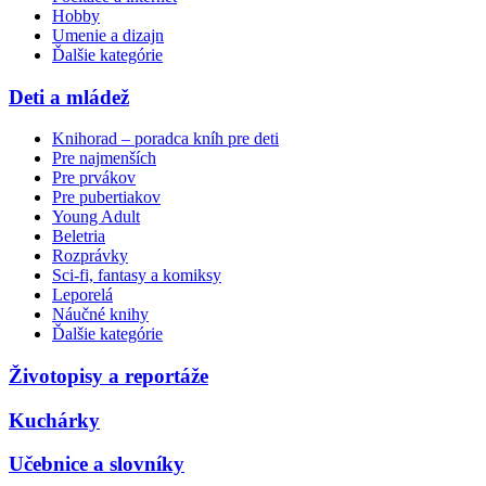
Hobby
Umenie a dizajn
Ďalšie kategórie
Deti a mládež
Knihorad – poradca kníh pre deti
Pre najmenších
Pre prvákov
Pre pubertiakov
Young Adult
Beletria
Rozprávky
Sci-fi, fantasy a komiksy
Leporelá
Náučné knihy
Ďalšie kategórie
Životopisy a reportáže
Kuchárky
Učebnice a slovníky