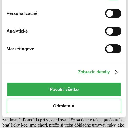
cookies. Ďakujeme!
Personalizačné
Analytické
Harry Potter a Prokleté dítě
Marketingové
J.K. Rowling
Jack Thorne
John Tiffany
Zobraziť detaily
4,1
19,99 €
Katarína Balko Glosová
napísala recenziu
Povoliť všetko
06.08.2020 23:49
Odmietnuť
Štandardne výborná kniha tohto typu od Svojtku. Informácie sú
stručne, ale jasne vysvetlené, okienková forma je pre deti veľmi
zaujímavá. Pomohla pri vysvetľovaní čo sa deje v tele a prečo treba
brať lieky keď sme chorí, prečo si treba dôkladne umývať ruky, ako