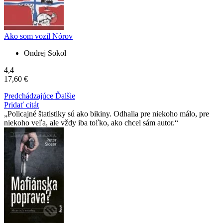
Ako som vozil Nórov
Ondrej Sokol
4,4
17,60 €
Predchádzajúce
Ďalšie
Pridať citát
Policajné štatistiky sú ako bikiny. Odhalia pre niekoho málo, pre
niekoho veľa, ale vždy iba toľko, ako chcel sám autor.