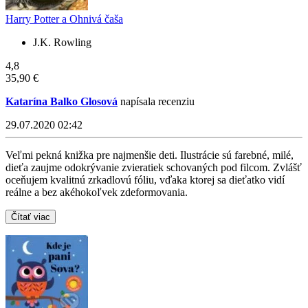
Harry Potter a Ohnivá čaša
J.K. Rowling
4,8
35,90 €
Katarína Balko Glosová
napísala recenziu
29.07.2020 02:42
Veľmi pekná knižka pre najmenšie deti. Ilustrácie sú farebné, milé,
dieťa zaujme odokrývanie zvieratiek schovaných pod filcom. Zvlášť
oceňujem kvalitnú zrkadlovú fóliu, vďaka ktorej sa dieťatko vidí
reálne a bez akéhokoľvek zdeformovania.
Čítať viac