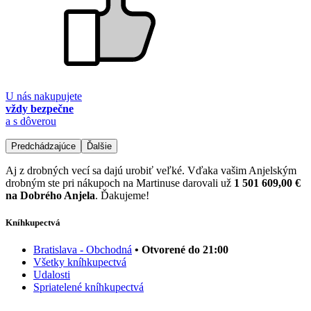
U nás nakupujete
vždy bezpečne
a s dôverou
Predchádzajúce
Ďalšie
Aj z drobných vecí sa dajú urobiť veľké. Vďaka vašim Anjelským
drobným ste pri nákupoch na Martinuse darovali už
1 501 609,00 €
na Dobrého Anjela
. Ďakujeme!
Kníhkupectvá
Bratislava - Obchodná
• Otvorené do 21:00
Všetky kníhkupectvá
Udalosti
Spriatelené kníhkupectvá