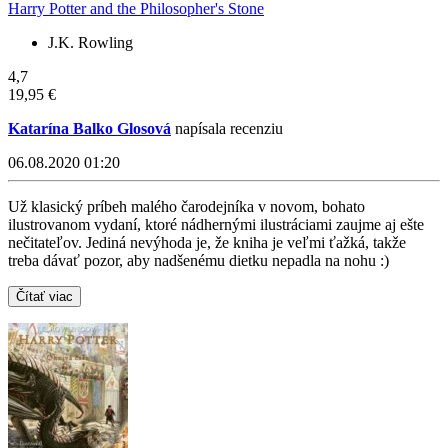
Harry Potter and the Philosopher's Stone
J.K. Rowling
4,7
19,95 €
Katarína Balko Glosová
napísala recenziu
06.08.2020 01:20
Už klasický príbeh malého čarodejníka v novom, bohato
ilustrovanom vydaní, ktoré nádhernými ilustráciami zaujme aj ešte
nečitateľov. Jediná nevýhoda je, že kniha je veľmi ťažká, takže
treba dávať pozor, aby nadšenému dietku nepadla na nohu :)
Čítať viac