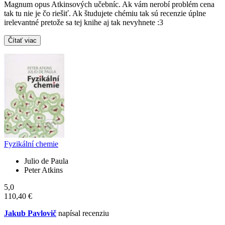
Magnum opus Atkinsových učebníc. Ak vám nerobí problém cena
tak tu nie je čo riešiť. Ak študujete chémiu tak sú recenzie úplne
irelevantné pretože sa tej knihe aj tak nevyhnete :3
Čítať viac
Fyzikální chemie
Julio de Paula
Peter Atkins
5,0
110,40 €
Jakub Pavlovič
napísal recenziu