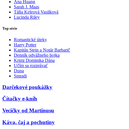
Ana Huang
Sarah J. Maas
Táňa Keleová Vasilková
Lucinda Riley
Top série
Romantické úteky
Harry Potter
Kapitán Stein a Notár Barbarič
Denník odvážneho bojka
Krimi Dominika Dána
Učím sa rozprávať
Duna
Smradi
Darčekové poukážky
Čítačky e-kníh
Vecičky od Martinusu
Káva, čaj a pochutiny