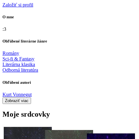
Založiť si profil
O mne
:3
Obľúbené literárne žánre
Romány
Sci-fi & Fantasy
Literárna klasika
Odborná literatúra
Obľúbení autori
Kurt Vonnegut
Zobraziť viac
Moje srdcovky