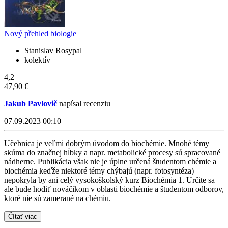
Nový přehled biologie
Stanislav Rosypal
kolektív
4,2
47,90 €
Jakub Pavlovič
napísal recenziu
07.09.2023 00:10
Učebnica je veľmi dobrým úvodom do biochémie. Mnohé témy
skúma do značnej hĺbky a napr. metabolické procesy sú spracované
nádherne. Publikácia však nie je úplne určená študentom chémie a
biochémia keďže niektoré témy chýbajú (napr. fotosyntéza)
nepokryla by ani celý vysokoškolský kurz Biochémia 1. Určite sa
ale bude hodiť nováčikom v oblasti biochémie a študentom odborov,
ktoré nie sú zamerané na chémiu.
Čítať viac