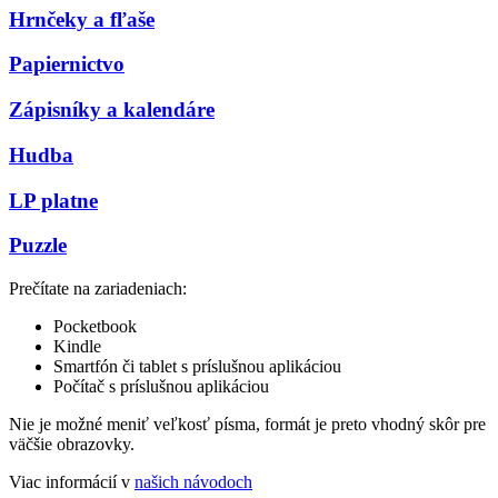
Hrnčeky a fľaše
Papiernictvo
Zápisníky a kalendáre
Hudba
LP platne
Puzzle
Prečítate na zariadeniach:
Pocketbook
Kindle
Smartfón či tablet s príslušnou aplikáciou
Počítač s príslušnou aplikáciou
Nie je možné meniť veľkosť písma, formát je preto vhodný skôr pre
väčšie obrazovky.
Viac informácií v
našich návodoch