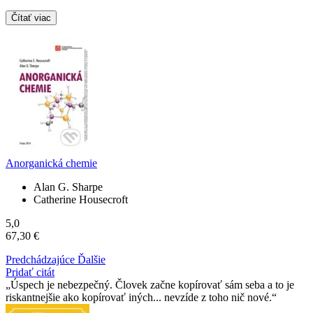
Čítať viac
Anorganická chemie
Alan G. Sharpe
Catherine Housecroft
5,0
67,30 €
Predchádzajúce
Ďalšie
Pridať citát
Úspech je nebezpečný. Človek začne kopírovať sám seba a to je
riskantnejšie ako kopírovať iných... nevzíde z toho nič nové.