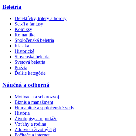
Beletria
Detektívky, trilery a horory
Sci-fi a fantasy
Komiksy
Romantika
Spoločenská beletria
Klasika
Historické
Slovenská beletria
Svetová beletria
Poézia
Ďalšie kategórie
Náučná a odborná
Motivácia a sebarozvoj
Biznis a manažment
Humanitné a spoločenské vedy
História
Životopisy a reportáže
Vzťahy a rodina
Zdravie a životný štýl
Počítače a internet