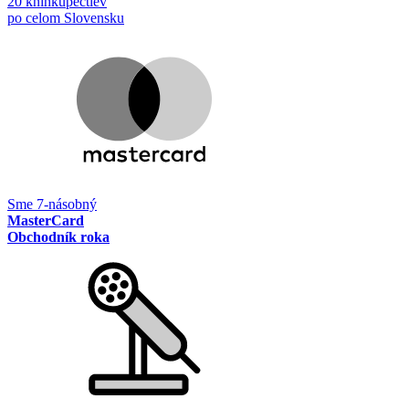
20 kníhkupectiev
po celom Slovensku
Sme 7-násobný
MasterCard
Obchodník roka