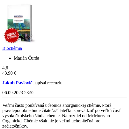
Biochémia
Marián Čurda
4,6
43,90 €
Jakub Pavlovič
napísal recenziu
06.09.2023 23:52
Veľmi často používaná učebnica anorganickej chémie, ktorá
pravdepodobne bude čitateľa/čitateľku sprevádzať po veľkú časť
vysokoškolského štúdia chémie. Na rozdiel od McMurryho
Organickej Chémie však nie je veľmi uchopiteľná pre
začiatočníkov.