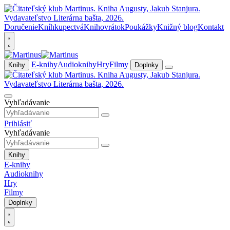
Doručenie
Kníhkupectvá
Knihovrátok
Poukážky
Knižný blog
Kontakt
E-knihy
Audioknihy
Hry
Filmy
Knihy
Doplnky
Vyhľadávanie
Prihlásiť
Vyhľadávanie
Knihy
E-knihy
Audioknihy
Hry
Filmy
Doplnky