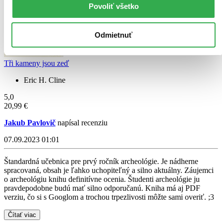
Povoliť všetko
Odmietnuť
Tři kameny jsou zeď
Eric H. Cline
5,0
20,99 €
Jakub Pavlovič
napísal recenziu
07.09.2023 01:01
Štandardná učebnica pre prvý ročník archeológie. Je nádherne
spracovaná, obsah je ľahko uchopiteľný a silno aktuálny. Záujemci
o archeológiu knihu definitívne ocenia. Študenti archeológie ju
pravdepodobne budú mať silno odporučanú. Kniha má aj PDF
verziu, čo si s Googlom a trochou trpezlivosti môžte sami overiť. ;3
Čítať viac