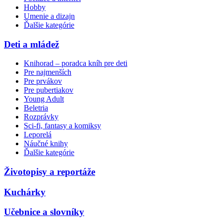
Hobby
Umenie a dizajn
Ďalšie kategórie
Deti a mládež
Knihorad – poradca kníh pre deti
Pre najmenších
Pre prvákov
Pre pubertiakov
Young Adult
Beletria
Rozprávky
Sci-fi, fantasy a komiksy
Leporelá
Náučné knihy
Ďalšie kategórie
Životopisy a reportáže
Kuchárky
Učebnice a slovníky