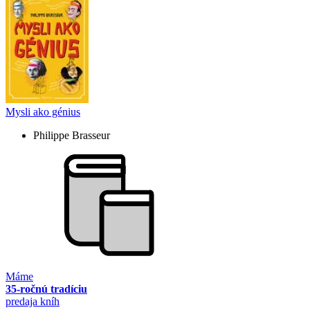
Mysli ako génius
Philippe Brasseur
Máme
35-ročnú tradíciu
predaja kníh