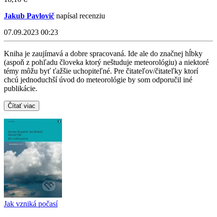
Jakub Pavlovič
napísal recenziu
07.09.2023 00:23
Kniha je zaujímavá a dobre spracovaná. Ide ale do značnej hĺbky
(aspoň z pohľadu človeka ktorý neštuduje meteorológiu) a niektoré
témy môžu byť ťažšie uchopiteľné. Pre čitateľov/čitateľky ktorí
chcú jednoduchší úvod do meteorológie by som odporučil iné
publikácie.
Čítať viac
Jak vzniká počasí