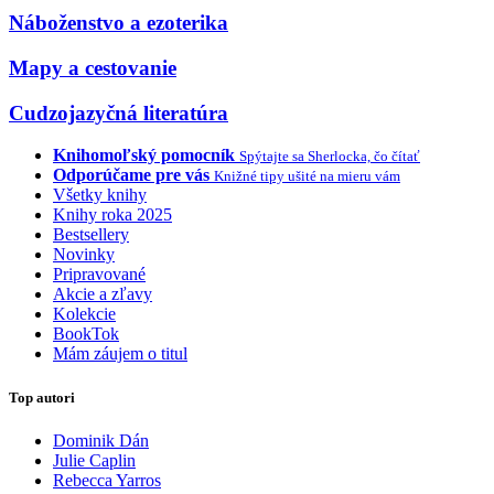
Náboženstvo a ezoterika
Mapy a cestovanie
Cudzojazyčná literatúra
Knihomoľský pomocník
Spýtajte sa Sherlocka, čo čítať
Odporúčame pre vás
Knižné tipy ušité na mieru vám
Všetky knihy
Knihy roka 2025
Bestsellery
Novinky
Pripravované
Akcie a zľavy
Kolekcie
BookTok
Mám záujem o titul
Top autori
Dominik Dán
Julie Caplin
Rebecca Yarros