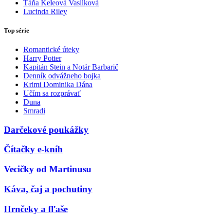
Táňa Keleová Vasilková
Lucinda Riley
Top série
Romantické úteky
Harry Potter
Kapitán Stein a Notár Barbarič
Denník odvážneho bojka
Krimi Dominika Dána
Učím sa rozprávať
Duna
Smradi
Darčekové poukážky
Čítačky e-kníh
Vecičky od Martinusu
Káva, čaj a pochutiny
Hrnčeky a fľaše