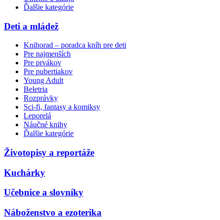
Ďalšie kategórie
Deti a mládež
Knihorad – poradca kníh pre deti
Pre najmenších
Pre prvákov
Pre pubertiakov
Young Adult
Beletria
Rozprávky
Sci-fi, fantasy a komiksy
Leporelá
Náučné knihy
Ďalšie kategórie
Životopisy a reportáže
Kuchárky
Učebnice a slovníky
Náboženstvo a ezoterika