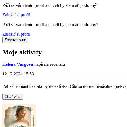
Páči sa vám tento profil a chceli by ste mať podobný?
Založiť si profil
Páči sa vám tento profil a chceli by ste mať podobný?
Založiť si profil
Zobraziť viac
Moje aktivity
Helena Vargová
napísala recenziu
12.12.2024 15:53
Ľahká, romantická akoby detektívka. Číta sa dobre, nenásilne, prekv
Čítať viac