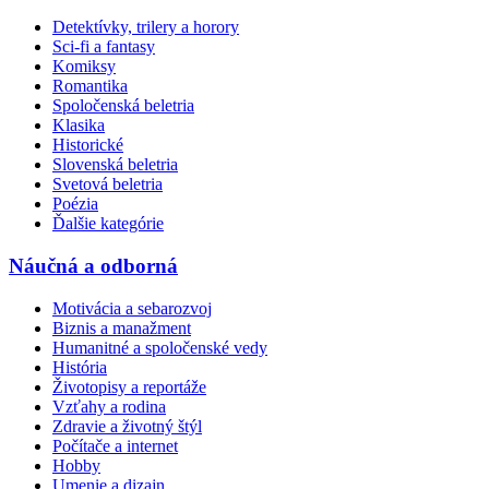
Detektívky, trilery a horory
Sci-fi a fantasy
Komiksy
Romantika
Spoločenská beletria
Klasika
Historické
Slovenská beletria
Svetová beletria
Poézia
Ďalšie kategórie
Náučná a odborná
Motivácia a sebarozvoj
Biznis a manažment
Humanitné a spoločenské vedy
História
Životopisy a reportáže
Vzťahy a rodina
Zdravie a životný štýl
Počítače a internet
Hobby
Umenie a dizajn