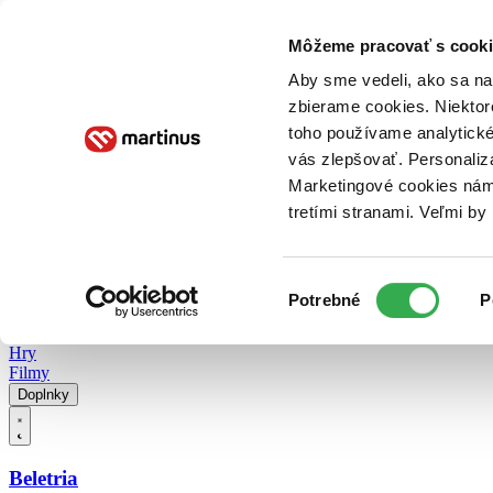
Doručenie
Kníhkupectvá
Knihovrátok
Poukážky
Knižný blog
Kontakt
Môžeme pracovať s cooki
Aby sme vedeli, ako sa na 
zbierame cookies. Niektor
E-knihy
Audioknihy
Hry
Filmy
Knihy
Doplnky
toho používame analytické
vás zlepšovať. Personaliz
Vyhľadávanie
Marketingové cookies nám 
tretími stranami. Veľmi b
Prihlásiť
Vyhľadávanie
Výber
Knihy
Potrebné
P
súhlasu
E-knihy
Audioknihy
Hry
Filmy
Doplnky
Beletria