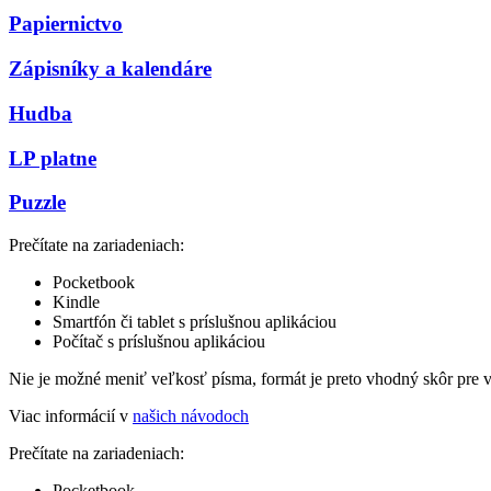
Papiernictvo
Zápisníky a kalendáre
Hudba
LP platne
Puzzle
Prečítate na zariadeniach:
Pocketbook
Kindle
Smartfón či tablet s príslušnou aplikáciou
Počítač s príslušnou aplikáciou
Nie je možné meniť veľkosť písma, formát je preto vhodný skôr pre 
Viac informácií v
našich návodoch
Prečítate na zariadeniach:
Pocketbook