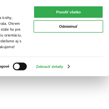
Povoliť všetko
a knihy,
ovala. Okrem
Odmietnuť
stále ho pre
u orientáciu.
dieľame aj s
Ďakujeme!
ngové
Zobraziť detaily