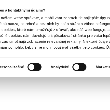
es a kontaktnými údajmi?
našom webe správate, a mohli vám zobraziť tie najlepšie tipy n
é sú naozaj potrebné a bez nich by naša stránka vôbec nefung
 cookies, ktoré nám umožňujú zisťovať, ako náš web funguje, a 
ačné cookies nám dovoľujú prispôsobovať stránku pre vašu lepši
zas umožňujú zobrazenie relevantnej reklamy. Niektoré údaje z
y nám pomohlo, keby sme mohli používať všetky tieto cookies. 
ersonalizačné
Analytické
Marketi