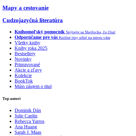
Mapy a cestovanie
Cudzojazyčná literatúra
Knihomoľský pomocník
Spýtajte sa Sherlocka, čo čítať
Odporúčame pre vás
Knižné tipy ušité na mieru vám
Všetky knihy
Knihy roka 2025
Bestsellery
Novinky
Pripravované
Akcie a zľavy
Kolekcie
BookTok
Mám záujem o titul
Top autori
Dominik Dán
Julie Caplin
Rebecca Yarros
Ana Huang
Sarah J. Maas