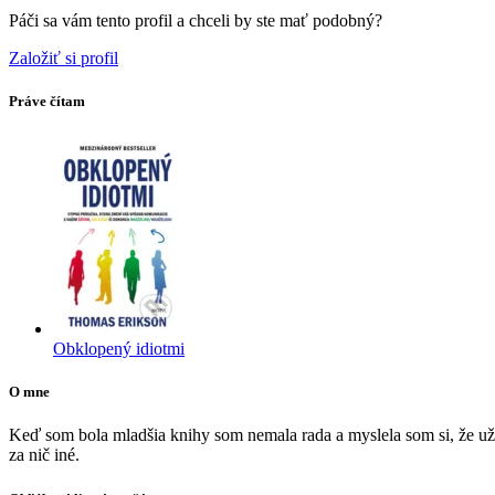
Páči sa vám tento profil a chceli by ste mať podobný?
Založiť si profil
Práve čítam
Obklopený idiotmi
O mne
Keď som bola mladšia knihy som nemala rada a myslela som si, že už 
za nič iné.