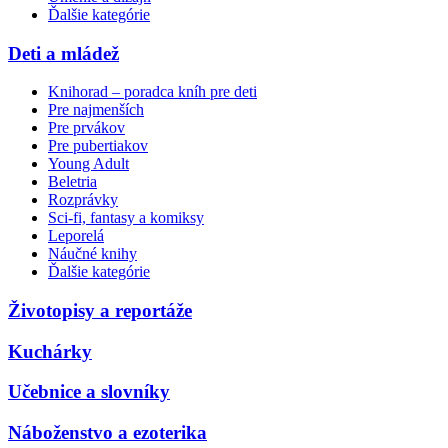
Ďalšie kategórie
Deti a mládež
Knihorad – poradca kníh pre deti
Pre najmenších
Pre prvákov
Pre pubertiakov
Young Adult
Beletria
Rozprávky
Sci-fi, fantasy a komiksy
Leporelá
Náučné knihy
Ďalšie kategórie
Životopisy a reportáže
Kuchárky
Učebnice a slovníky
Náboženstvo a ezoterika