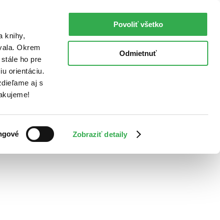
Povoliť všetko
a knihy,
ovala. Okrem
Odmietnuť
stále ho pre
u orientáciu.
dieľame aj s
Ďakujeme!
ngové
Zobraziť detaily