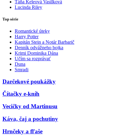
Táňa Keleová Vasilková
Lucinda Riley
Top série
Romantické úteky
Harry Potter
Kapitán Stein a Notár Barbarič
Denník odvážneho bojka
Krimi Dominika Dána
Učím sa rozprávať
Duna
Smradi
Darčekové poukážky
Čítačky e-kníh
Vecičky od Martinusu
Káva, čaj a pochutiny
Hrnčeky a fľaše