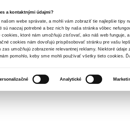
es a kontaktnými údajmi?
našom webe správate, a mohli vám zobraziť tie najlepšie tipy n
é sú naozaj potrebné a bez nich by naša stránka vôbec nefung
 cookies, ktoré nám umožňujú zisťovať, ako náš web funguje, a 
ačné cookies nám dovoľujú prispôsobovať stránku pre vašu lepši
zas umožňujú zobrazenie relevantnej reklamy. Niektoré údaje z
y nám pomohlo, keby sme mohli používať všetky tieto cookies. 
ersonalizačné
Analytické
Marketi