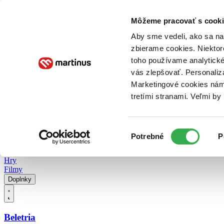
Doručenie
Kníhkupectvá
Knihovrátok
Poukážky
Knižný blog
Kontakt
Môžeme pracovať s cooki
Aby sme vedeli, ako sa na 
zbierame cookies. Niektor
E-knihy
Audioknihy
Hry
Filmy
Knihy
Doplnky
toho používame analytické
vás zlepšovať. Personaliz
Vyhľadávanie
Marketingové cookies nám 
tretími stranami. Veľmi b
Prihlásiť
Vyhľadávanie
Výber
Knihy
Potrebné
P
súhlasu
E-knihy
Audioknihy
Hry
Filmy
Doplnky
Beletria