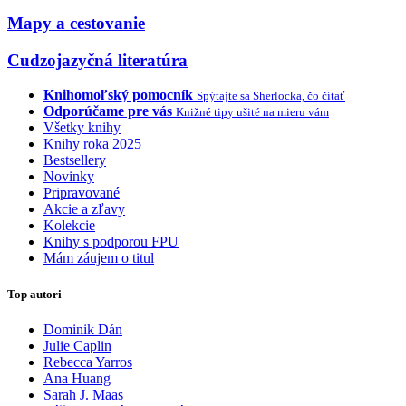
Mapy a cestovanie
Cudzojazyčná literatúra
Knihomoľský pomocník
Spýtajte sa Sherlocka, čo čítať
Odporúčame pre vás
Knižné tipy ušité na mieru vám
Všetky knihy
Knihy roka 2025
Bestsellery
Novinky
Pripravované
Akcie a zľavy
Kolekcie
Knihy s podporou FPU
Mám záujem o titul
Top autori
Dominik Dán
Julie Caplin
Rebecca Yarros
Ana Huang
Sarah J. Maas