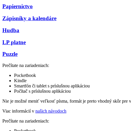
Papiernictvo
Zápisníky a kalendáre
Hudba
LP platne
Puzzle
Prečítate na zariadeniach:
Pocketbook
Kindle
Smartfón či tablet s príslušnou aplikáciou
Počítač s príslušnou aplikáciou
Nie je možné meniť veľkosť písma, formát je preto vhodný skôr pre 
Viac informácií v
našich návodoch
Prečítate na zariadeniach:
Pocketbook