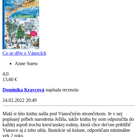
Co se děje o Vánocích
Anne Suess
4,0
13,60 €
Dominika Kravcová
napísala recenziu
24.02.2022 20:49
Malá si túto knihu našla pod Vianočným stromčekom. Je v nej
popísaný príbeh narodenia Ježiša, takže knihu by som odporučila do
každej aspoň trochu kresťanskej rodiny, ktorá chce deťom priblížiť
Vianoce aj z toho uhla. Ilustrácie sú krásne, odporúčam minimálne
vek 2 roky.