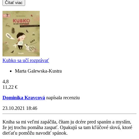
Čítať viac
Kubko sa učí rozprávať
Marta Galewska-Kustra
4,8
11,22 €
Dominika Kravcová
napísala recenziu
23.10.2021 18:46
Kniha sa mi veľmi zapáčila, čítam ju dcére pred spaním a myslím,
že jej trochu pomáha zaspať. Opakujú sa tam kľúčové slová, ktoré
dieťaťu pomôžu navodiť spánok.