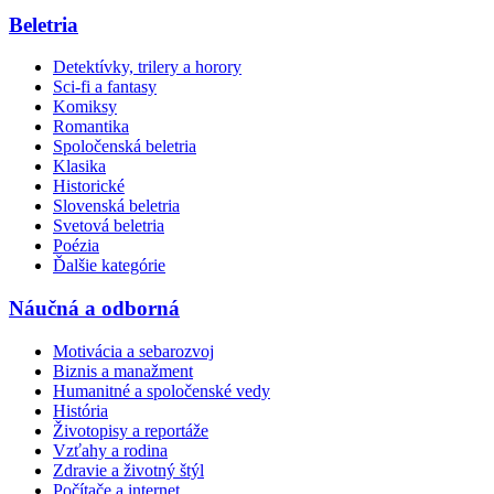
Beletria
Detektívky, trilery a horory
Sci-fi a fantasy
Komiksy
Romantika
Spoločenská beletria
Klasika
Historické
Slovenská beletria
Svetová beletria
Poézia
Ďalšie kategórie
Náučná a odborná
Motivácia a sebarozvoj
Biznis a manažment
Humanitné a spoločenské vedy
História
Životopisy a reportáže
Vzťahy a rodina
Zdravie a životný štýl
Počítače a internet