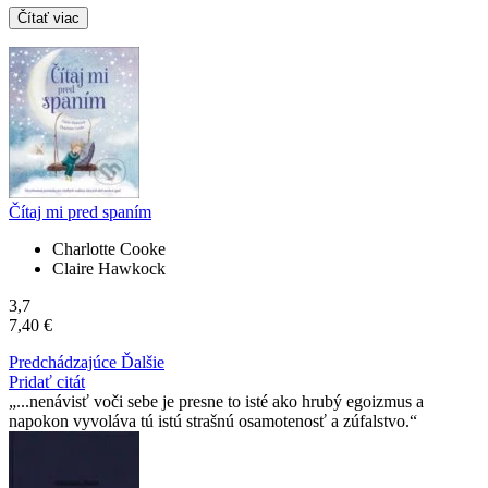
Čítať viac
Čítaj mi pred spaním
Charlotte Cooke
Claire Hawkock
3,7
7,40 €
Predchádzajúce
Ďalšie
Pridať citát
...nenávisť voči sebe je presne to isté ako hrubý egoizmus a
napokon vyvoláva tú istú strašnú osamotenosť a zúfalstvo.