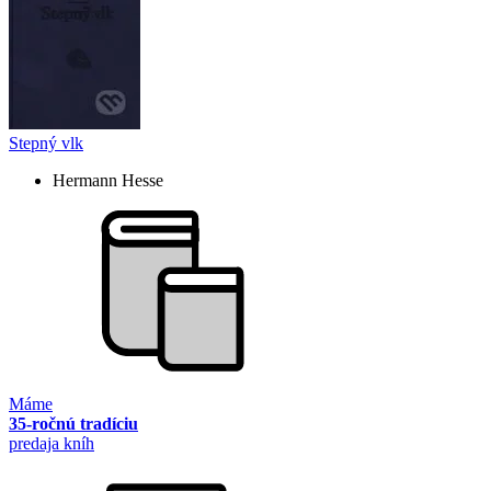
Stepný vlk
Hermann Hesse
Máme
35-ročnú tradíciu
predaja kníh