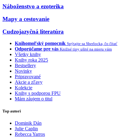
Náboženstvo a ezoterika
Mapy a cestovanie
Cudzojazyčná literatúra
Knihomoľský pomocník
Spýtajte sa Sherlocka, čo čítať
Odporúčame pre vás
Knižné tipy ušité na mieru vám
Všetky knihy
Knihy roka 2025
Bestsellery
Novinky
Pripravované
Akcie a zľavy
Kolekcie
Knihy s podporou FPU
Mám záujem o titul
Top autori
Dominik Dán
Julie Caplin
Rebecca Yarros