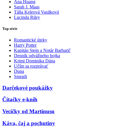
Ana Huang
Sarah J. Maas
Táňa Keleová Vasilková
Lucinda Riley
Top série
Romantické úteky
Harry Potter
Kapitán Stein a Notár Barbarič
Denník odvážneho bojka
Krimi Dominika Dána
Učím sa rozprávať
Duna
Smradi
Darčekové poukážky
Čítačky e-kníh
Vecičky od Martinusu
Káva, čaj a pochutiny