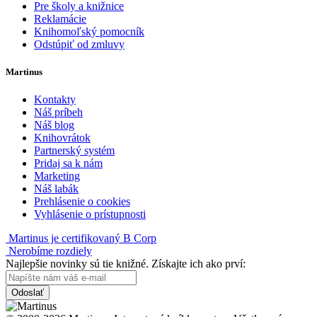
Pre školy a knižnice
Reklamácie
Knihomoľský pomocník
Odstúpiť od zmluvy
Martinus
Kontakty
Náš príbeh
Náš blog
Knihovrátok
Partnerský systém
Pridaj sa k nám
Marketing
Náš labák
Prehlásenie o cookies
Vyhlásenie o prístupnosti
Martinus je certifikovaný B Corp
Nerobíme rozdiely
Najlepšie novinky sú tie knižné. Získajte ich ako prví:
Odoslať