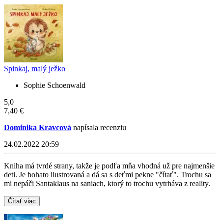
Spinkaj, malý ježko
Sophie Schoenwald
5,0
7,40 €
Dominika Kravcová
napísala recenziu
24.02.2022 20:59
Kniha má tvrdé strany, takže je podľa mňa vhodná už pre najmenšie
deti. Je bohato ilustrovaná a dá sa s deťmi pekne "čítať". Trochu sa
mi nepáči Santaklaus na saniach, ktorý to trochu vytrháva z reality.
Čítať viac