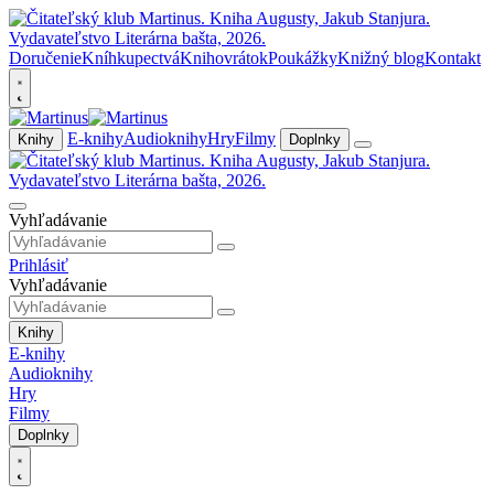
Doručenie
Kníhkupectvá
Knihovrátok
Poukážky
Knižný blog
Kontakt
E-knihy
Audioknihy
Hry
Filmy
Knihy
Doplnky
Vyhľadávanie
Prihlásiť
Vyhľadávanie
Knihy
E-knihy
Audioknihy
Hry
Filmy
Doplnky