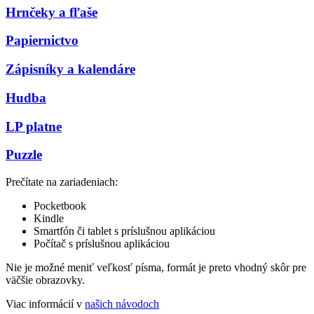
Hrnčeky a fľaše
Papiernictvo
Zápisníky a kalendáre
Hudba
LP platne
Puzzle
Prečítate na zariadeniach:
Pocketbook
Kindle
Smartfón či tablet s príslušnou aplikáciou
Počítač s príslušnou aplikáciou
Nie je možné meniť veľkosť písma, formát je preto vhodný skôr pre
väčšie obrazovky.
Viac informácií v
našich návodoch