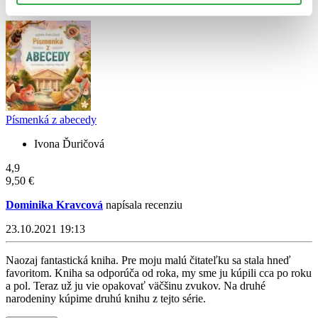
Čítať viac
Písmenká z abecedy
Ivona Ďuričová
4,9
9,50 €
Dominika Kravcová
napísala recenziu
23.10.2021 19:13
Naozaj fantastická kniha. Pre moju malú čitateľku sa stala hneď
favoritom. Kniha sa odporúča od roka, my sme ju kúpili cca po roku
a pol. Teraz už ju vie opakovať väčšinu zvukov. Na druhé
narodeniny kúpime druhú knihu z tejto série.