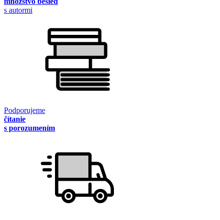
množstvo besied
s autormi
Podporujeme
čítanie
s porozumením