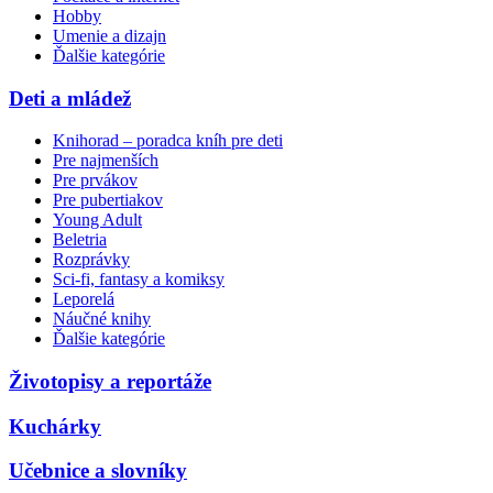
Hobby
Umenie a dizajn
Ďalšie kategórie
Deti a mládež
Knihorad – poradca kníh pre deti
Pre najmenších
Pre prvákov
Pre pubertiakov
Young Adult
Beletria
Rozprávky
Sci-fi, fantasy a komiksy
Leporelá
Náučné knihy
Ďalšie kategórie
Životopisy a reportáže
Kuchárky
Učebnice a slovníky