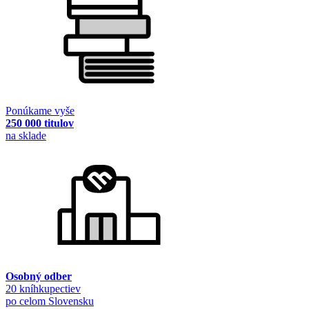
Ponúkame vyše
250 000 titulov
na sklade
Osobný odber
20 kníhkupectiev
po celom Slovensku