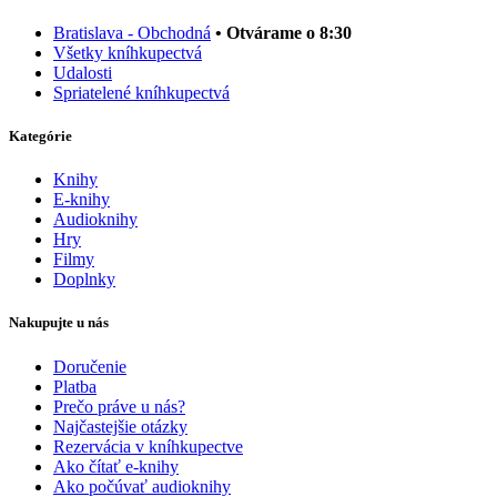
Bratislava - Obchodná
• Otvárame o 8:30
Všetky kníhkupectvá
Udalosti
Spriatelené kníhkupectvá
Kategórie
Knihy
E-knihy
Audioknihy
Hry
Filmy
Doplnky
Nakupujte u nás
Doručenie
Platba
Prečo práve u nás?
Najčastejšie otázky
Rezervácia v kníhkupectve
Ako čítať e-knihy
Ako počúvať audioknihy