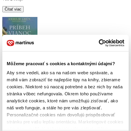
Čítať viac
Môžeme pracovať s cookies a kontaktnými údajmi?
Príbeh Vianoc
Aby sme vedeli, ako sa na našom webe správate, a
Anselm Grün
mohli vám zobraziť tie najlepšie tipy na knihy, zbierame
cookies. Niektoré sú naozaj potrebné a bez nich by naša
4,6
4,90 €
stránka vôbec nefungovala. Okrem toho používame
analytické cookies, ktoré nám umožňujú zisťovať, ako
Dominika Kravcová
napísala recenziu
náš web funguje, a stále ho pre vás zlepšovať.
24.02.2022 20:45
Personalizačné cookies nám dovoľujú prispôsobovať
stránku pre vašu lepšiu orientáciu. Marketingové cookies
Kniha má krásne ilustrácie, básničky nie sú až také chytľavé ako v
nám zas umožňujú zobrazenie relevantnej reklamy.