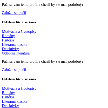
Páči sa vám tento profil a chceli by ste mať podobný?
Založiť si profil
Obľúbené literárne žánre
Motivácia a životopisy
Romány
História
Literárna klasika
Detektívky
Odborná literatúra
Páči sa vám tento profil a chceli by ste mať podobný?
Založiť si profil
Obľúbené literárne žánre
Motivácia a životopisy
Romány
História
Literárna klasika
Detektívky