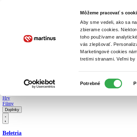
Doručenie
Kníhkupectvá
Knihovrátok
Poukážky
Knižný blog
Kontakt
Môžeme pracovať s cooki
Aby sme vedeli, ako sa na 
zbierame cookies. Niektor
E-knihy
Audioknihy
Hry
Filmy
Knihy
Doplnky
toho používame analytické
vás zlepšovať. Personaliz
Vyhľadávanie
Marketingové cookies nám 
tretími stranami. Veľmi b
Prihlásiť
Vyhľadávanie
Výber
Knihy
Potrebné
P
súhlasu
E-knihy
Audioknihy
Hry
Filmy
Doplnky
Beletria