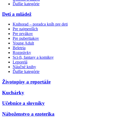
Ďalšie kategórie
Deti a mládež
Knihorad – poradca kníh pre deti
Pre najmenších
Pre prvákov
Pre pubertiakov
Young Adult
Beletria
Rozprávky
Sci-fi, fantasy a komiksy
Leporelá
Náučné knihy
Ďalšie kategórie
Životopisy a reportáže
Kuchárky
Učebnice a slovníky
Náboženstvo a ezoterika