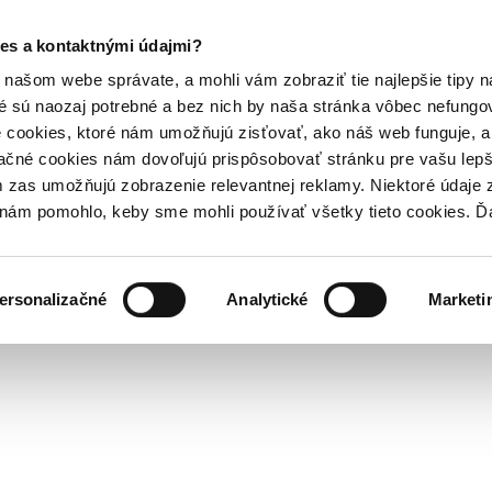
es a kontaktnými údajmi?
našom webe správate, a mohli vám zobraziť tie najlepšie tipy n
é sú naozaj potrebné a bez nich by naša stránka vôbec nefung
 cookies, ktoré nám umožňujú zisťovať, ako náš web funguje, a 
ačné cookies nám dovoľujú prispôsobovať stránku pre vašu lepši
zas umožňujú zobrazenie relevantnej reklamy. Niektoré údaje z
y nám pomohlo, keby sme mohli používať všetky tieto cookies. 
ersonalizačné
Analytické
Marketi