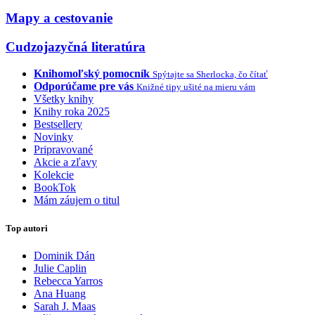
Mapy a cestovanie
Cudzojazyčná literatúra
Knihomoľský pomocník
Spýtajte sa Sherlocka, čo čítať
Odporúčame pre vás
Knižné tipy ušité na mieru vám
Všetky knihy
Knihy roka 2025
Bestsellery
Novinky
Pripravované
Akcie a zľavy
Kolekcie
BookTok
Mám záujem o titul
Top autori
Dominik Dán
Julie Caplin
Rebecca Yarros
Ana Huang
Sarah J. Maas