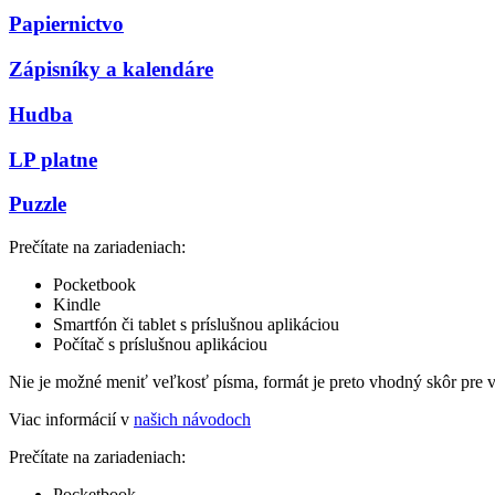
Papiernictvo
Zápisníky a kalendáre
Hudba
LP platne
Puzzle
Prečítate na zariadeniach:
Pocketbook
Kindle
Smartfón či tablet s príslušnou aplikáciou
Počítač s príslušnou aplikáciou
Nie je možné meniť veľkosť písma, formát je preto vhodný skôr pre 
Viac informácií v
našich návodoch
Prečítate na zariadeniach:
Pocketbook