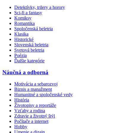
Detektívky, trilery a horory
Sci-fi a fantasy
Komiksy
Romantika
Spoločenská beletria
Klasika
Historické
Slovenská beletria
Svetová beletria
Poézia
Ďalšie kategórie
Náučná a odborná
Motivácia a sebarozvoj
Biznis a manažment
Humanitné a spoločenské vedy
História
Životopisy a reportáže
Vzťahy a rodina
Zdravie a životný štýl
Počítače a internet
Hobby
Umenie a dizajn