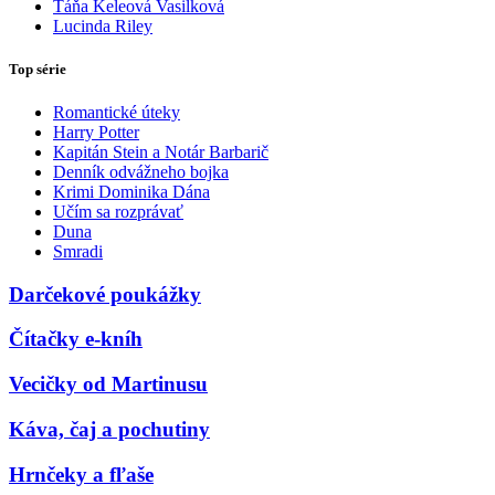
Táňa Keleová Vasilková
Lucinda Riley
Top série
Romantické úteky
Harry Potter
Kapitán Stein a Notár Barbarič
Denník odvážneho bojka
Krimi Dominika Dána
Učím sa rozprávať
Duna
Smradi
Darčekové poukážky
Čítačky e-kníh
Vecičky od Martinusu
Káva, čaj a pochutiny
Hrnčeky a fľaše