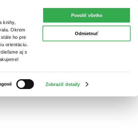
Povoliť všetko
a knihy,
ovala. Okrem
Odmietnuť
stále ho pre
u orientáciu.
dieľame aj s
Ďakujeme!
ngové
Zobraziť detaily