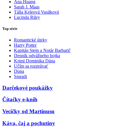
Ana Huang
Sarah J. Maas
Táňa Keleová Vasilková
Lucinda Riley
Top série
Romantické úteky
Harry Potter
Kapitán Stein a Notár Barbarič
Denník odvážneho bojka
Krimi Dominika Dána
Učím sa rozprávať
Duna
Smradi
Darčekové poukážky
Čítačky e-kníh
Vecičky od Martinusu
Káva, čaj a pochutiny