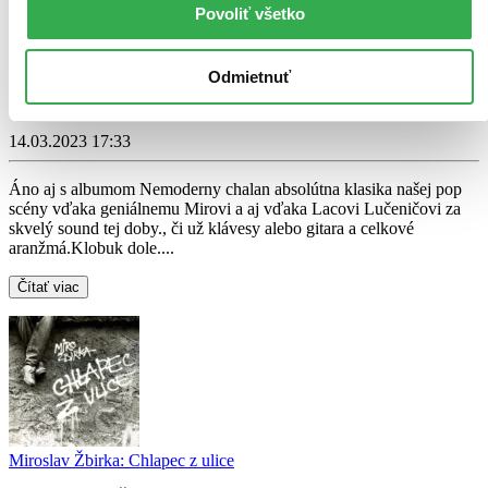
Tublatanka
Povoliť všetko
5,0
10,09 €
Odmietnuť
Lucid Daniel
napísal recenziu
14.03.2023 17:33
Áno aj s albumom Nemoderny chalan absolútna klasika našej pop
scény vďaka geniálnemu Mirovi a aj vďaka Lacovi Lučeničovi za
skvelý sound tej doby., či už klávesy alebo gitara a celkové
aranžmá.Klobuk dole....
Čítať viac
Miroslav Žbirka: Chlapec z ulice