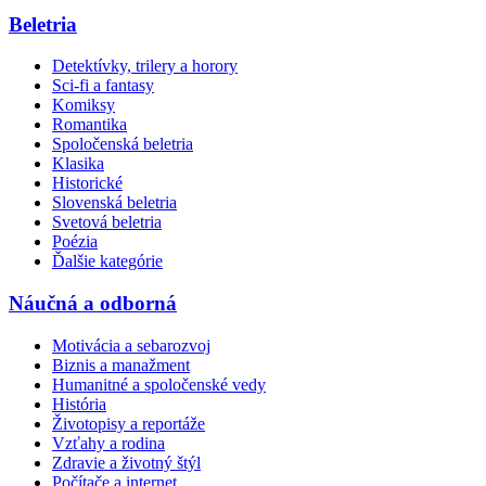
Beletria
Detektívky, trilery a horory
Sci-fi a fantasy
Komiksy
Romantika
Spoločenská beletria
Klasika
Historické
Slovenská beletria
Svetová beletria
Poézia
Ďalšie kategórie
Náučná a odborná
Motivácia a sebarozvoj
Biznis a manažment
Humanitné a spoločenské vedy
História
Životopisy a reportáže
Vzťahy a rodina
Zdravie a životný štýl
Počítače a internet