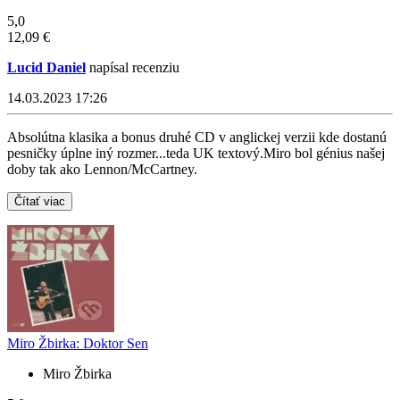
5,0
12,09 €
Lucid Daniel
napísal recenziu
14.03.2023 17:26
Absolútna klasika a bonus druhé CD v anglickej verzii kde dostanú
pesničky úplne iný rozmer...teda UK textový.Miro bol génius našej
doby tak ako Lennon/McCartney.
Čítať viac
Miro Žbirka: Doktor Sen
Miro Žbirka