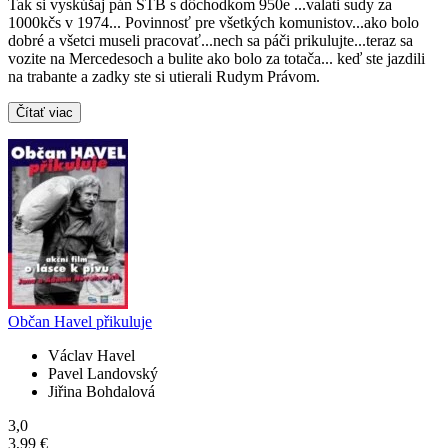
Tak si vyskúšaj pán ŠTB s dôchodkom 950e ...valati sudy za
1000kčs v 1974... Povinnosť pre všetkých komunistov...ako bolo
dobré a všetci museli pracovať...nech sa páči prikulujte...teraz sa
vozite na Mercedesoch a bulite ako bolo za totača... keď ste jazdili
na trabante a zadky ste si utierali Rudym Právom.
Čítať viac
Občan Havel přikuluje
Václav Havel
Pavel Landovský
Jiřina Bohdalová
3,0
3,99 €