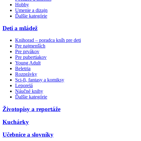
Hobby
Umenie a dizajn
Ďalšie kategórie
Deti a mládež
Knihorad – poradca kníh pre deti
Pre najmenších
Pre prvákov
Pre pubertiakov
Young Adult
Beletria
Rozprávky
Sci-fi, fantasy a komiksy
Leporelá
Náučné knihy
Ďalšie kategórie
Životopisy a reportáže
Kuchárky
Učebnice a slovníky