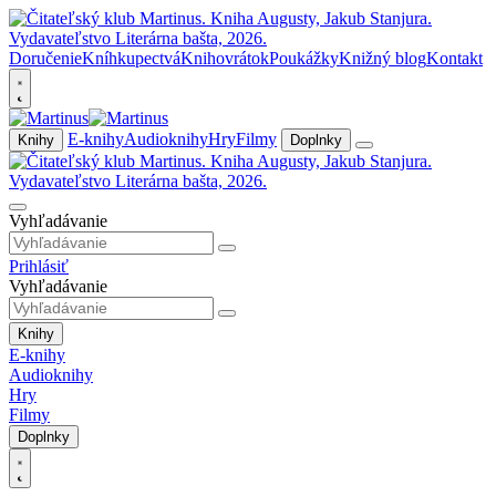
Doručenie
Kníhkupectvá
Knihovrátok
Poukážky
Knižný blog
Kontakt
E-knihy
Audioknihy
Hry
Filmy
Knihy
Doplnky
Vyhľadávanie
Prihlásiť
Vyhľadávanie
Knihy
E-knihy
Audioknihy
Hry
Filmy
Doplnky