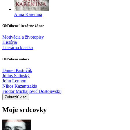
Anna Karenina
Obľúbené literárne žánre
Motivácia a životopisy
História
Literárna klasika
Obľúbení autori
Daniel Pastirčák
Július Satinský
John Lennon
Nikos Kazantzakis
Fiodor Michajlovič Dostojevskij
Zobraziť viac
Moje srdcovky