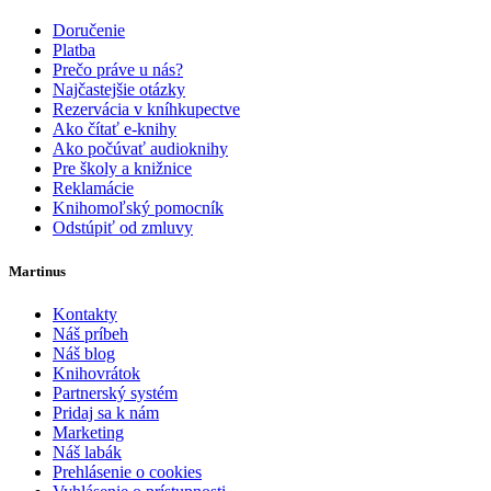
Doručenie
Platba
Prečo práve u nás?
Najčastejšie otázky
Rezervácia v kníhkupectve
Ako čítať e-knihy
Ako počúvať audioknihy
Pre školy a knižnice
Reklamácie
Knihomoľský pomocník
Odstúpiť od zmluvy
Martinus
Kontakty
Náš príbeh
Náš blog
Knihovrátok
Partnerský systém
Pridaj sa k nám
Marketing
Náš labák
Prehlásenie o cookies