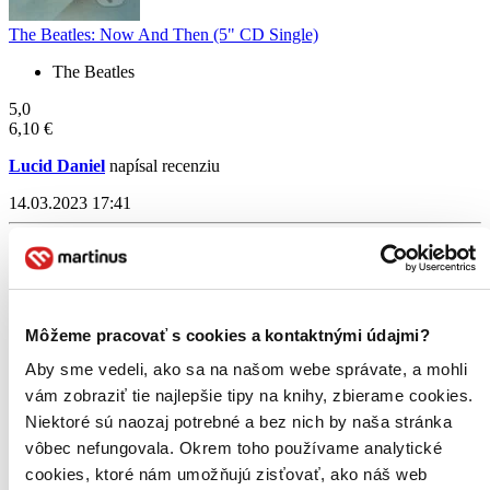
The Beatles: Now And Then (5" CD Single)
The Beatles
5,0
6,10 €
Lucid Daniel
napísal recenziu
14.03.2023 17:41
Jeden z najlepších albumov od čias Joshua Tree tejto legendárnej
kapely.Super .... zrejú ako víno...
Čítať viac
Môžeme pracovať s cookies a kontaktnými údajmi?
Aby sme vedeli, ako sa na našom webe správate, a mohli
vám zobraziť tie najlepšie tipy na knihy, zbierame cookies.
Niektoré sú naozaj potrebné a bez nich by naša stránka
vôbec nefungovala. Okrem toho používame analytické
cookies, ktoré nám umožňujú zisťovať, ako náš web
U2: Songs Of Experience Deluxe