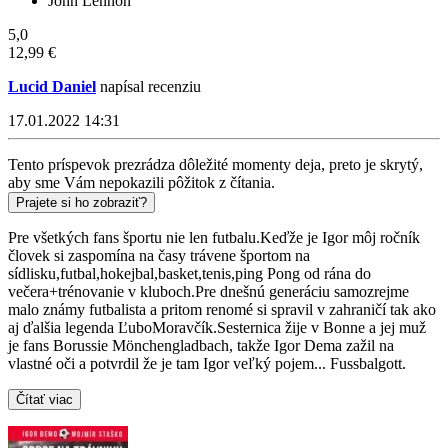
John Lennon
5,0
12,99 €
Lucid Daniel
napísal recenziu
17.01.2022 14:31
Tento príspevok prezrádza dôležité momenty deja, preto je skrytý,
aby sme Vám nepokazili pôžitok z čítania.
Prajete si ho zobraziť?
Pre všetkých fans športu nie len futbalu.Keďže je Igor môj ročník
človek si zaspomína na časy trávene športom na
sídlisku,futbal,hokejbal,basket,tenis,ping Pong od rána do
večera+trénovanie v kluboch.Pre dnešnú generáciu samozrejme
malo známy futbalista a pritom renomé si spravil v zahraničí tak ako
aj ďalšia legenda ĽuboMoravčík.Sesternica žije v Bonne a jej muž
je fans Borussie Mönchengladbach, takže Igor Dema zažil na
vlastné oči a potvrdil že je tam Igor veľký pojem... Fussbalgott.
Čítať viac