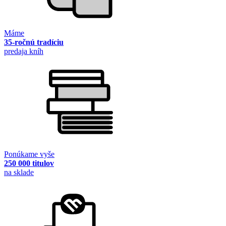
Máme
35-ročnú tradíciu
predaja kníh
Ponúkame vyše
250 000 titulov
na sklade