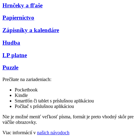
Hrnčeky a fľaše
Papiernictvo
Zápisníky a kalendáre
Hudba
LP platne
Puzzle
Prečítate na zariadeniach:
Pocketbook
Kindle
Smartfón či tablet s príslušnou aplikáciou
Počítač s príslušnou aplikáciou
Nie je možné meniť veľkosť písma, formát je preto vhodný skôr pre
väčšie obrazovky.
Viac informácií v
našich návodoch