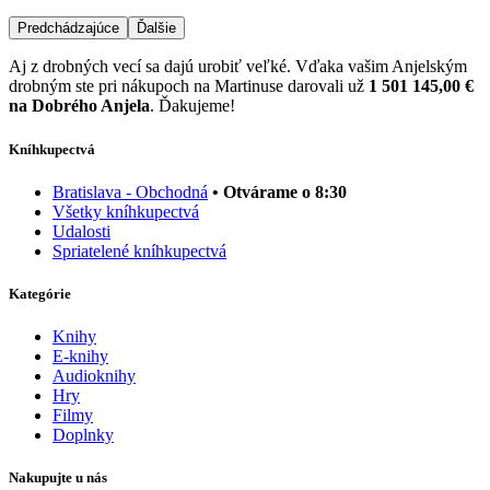
Predchádzajúce
Ďalšie
Aj z drobných vecí sa dajú urobiť veľké. Vďaka vašim Anjelským
drobným ste pri nákupoch na Martinuse darovali už
1 501 145,00 €
na Dobrého Anjela
. Ďakujeme!
Kníhkupectvá
Bratislava - Obchodná
• Otvárame o 8:30
Všetky kníhkupectvá
Udalosti
Spriatelené kníhkupectvá
Kategórie
Knihy
E-knihy
Audioknihy
Hry
Filmy
Doplnky
Nakupujte u nás