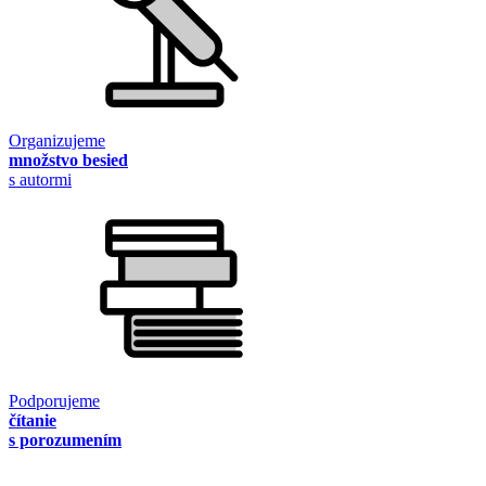
Organizujeme
množstvo besied
s autormi
Podporujeme
čítanie
s porozumením