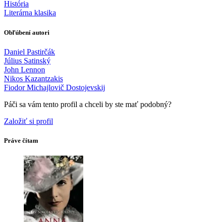
História
Literárna klasika
Obľúbení autori
Daniel Pastirčák
Július Satinský
John Lennon
Nikos Kazantzakis
Fiodor Michajlovič Dostojevskij
Páči sa vám tento profil a chceli by ste mať podobný?
Založiť si profil
Práve čítam