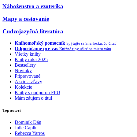
Náboženstvo a ezoterika
Mapy a cestovanie
Cudzojazyčná literatúra
Knihomoľský pomocník
Spýtajte sa Sherlocka, čo čítať
Odporúčame pre vás
Knižné tipy ušité na mieru vám
Všetky knihy
Knihy roka 2025
Bestsellery
Novinky
Pripravované
Akcie a zľavy
Kolekcie
Knihy s podporou FPU
Mám záujem o titul
Top autori
Dominik Dán
Julie Caplin
Rebecca Yarros