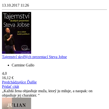
13.10.2017 11:26
Tajemství skvělých prezentací Steva Jobse
Carmine Gallo
4,0
16,12 €
Predchádzajúce
Ďalšie
Pridať citát
Každá žena objasňuje muža, ktorý ju miluje, a naopak: on
objasňuje jej charakter.