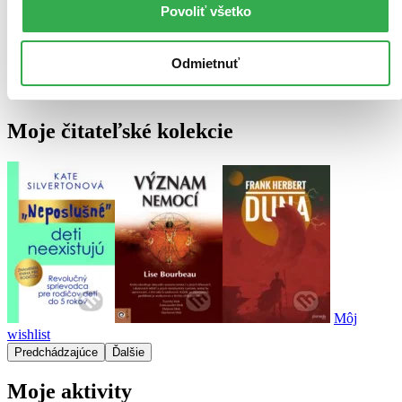
Povoliť všetko
Odmietnuť
Moje čitateľské kolekcie
Môj
wishlist
Predchádzajúce
Ďalšie
Moje aktivity