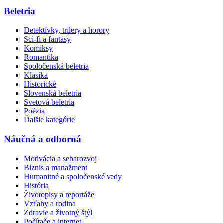
Beletria
Detektívky, trilery a horory
Sci-fi a fantasy
Komiksy
Romantika
Spoločenská beletria
Klasika
Historické
Slovenská beletria
Svetová beletria
Poézia
Ďalšie kategórie
Náučná a odborná
Motivácia a sebarozvoj
Biznis a manažment
Humanitné a spoločenské vedy
História
Životopisy a reportáže
Vzťahy a rodina
Zdravie a životný štýl
Počítače a internet