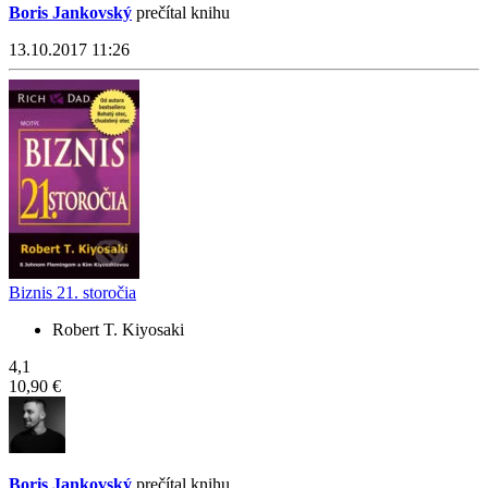
Boris Jankovský
prečítal knihu
13.10.2017 11:26
Biznis 21. storočia
Robert T. Kiyosaki
4,1
10,90 €
Boris Jankovský
prečítal knihu