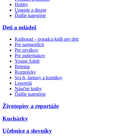
Hobby
Umenie a dizajn
Ďalšie kategórie
Deti a mládež
Knihorad – poradca kníh pre deti
Pre najmenších
Pre prvákov
Pre pubertiakov
Young Adult
Beletria
Rozprávky
Sci-fi, fantasy a komiksy
Leporelá
Náučné knihy
Ďalšie kategórie
Životopisy a reportáže
Kuchárky
Učebnice a slovníky