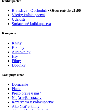
Kníhkupectvá
Bratislava - Obchodná
• Otvorené do 21:00
Všetky kníhkupectvá
Udalosti
Spriatelené kníhkupectvá
Kategórie
Knihy
E-knihy
Audioknihy
Hry
Filmy
Doplnky
Nakupujte u nás
Doručenie
Platba
Prečo práve u nás?
Najčastejšie otázky
Rezervácia v kníhkupectve
Ako čítať e-knihy