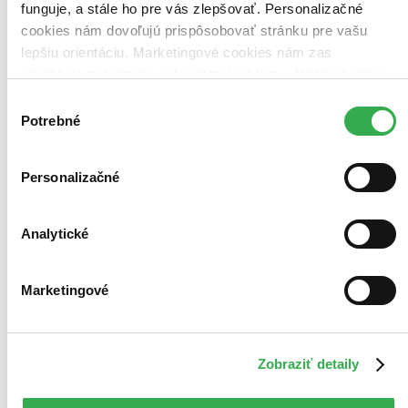
funguje, a stále ho pre vás zlepšovať. Personalizačné
cookies nám dovoľujú prispôsobovať stránku pre vašu
lepšiu orientáciu. Marketingové cookies nám zas
umožňujú zobrazenie relevantnej reklamy. Niektoré údaje
zdieľame aj s tretími stranami. Veľmi by nám pomohlo,
Výber
keby sme mohli používať všetky tieto cookies. Ďakujeme!
Potrebné
súhlasu
Personalizačné
Analytické
Marketingové
Zobraziť detaily