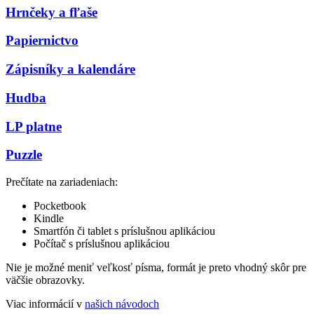
Hrnčeky a fľaše
Papiernictvo
Zápisníky a kalendáre
Hudba
LP platne
Puzzle
Prečítate na zariadeniach:
Pocketbook
Kindle
Smartfón či tablet s príslušnou aplikáciou
Počítač s príslušnou aplikáciou
Nie je možné meniť veľkosť písma, formát je preto vhodný skôr pre
väčšie obrazovky.
Viac informácií v
našich návodoch