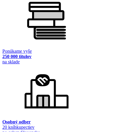
Ponúkame vyše
250 000 titulov
na sklade
Osobný odber
20 kníhkupectiev