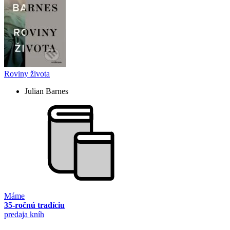
Roviny života
Julian Barnes
Máme
35-ročnú tradíciu
predaja kníh