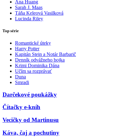
Ana Huang
Sarah J. Maas
Táňa Keleová Vasilková
Lucinda Riley
Top série
Romantické úteky
Harry Potter
Kapitán Stein a Notár Barbarič
Denník odvážneho bojka
Krimi Dominika Dána
Učím sa rozprávať
Duna
Smradi
Darčekové poukážky
Čítačky e-kníh
Vecičky od Martinusu
Káva, čaj a pochutiny