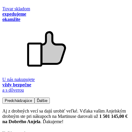
Tovar skladom
expedujeme
okamžite
U nás nakupujete
vždy bezpečne
a s dôverou
Predchádzajúce
Ďalšie
Aj z drobných vecí sa dajú urobiť veľké. Vďaka vašim Anjelským
drobným ste pri nákupoch na Martinuse darovali už
1 501 145,00 €
na Dobrého Anjela
. Ďakujeme!