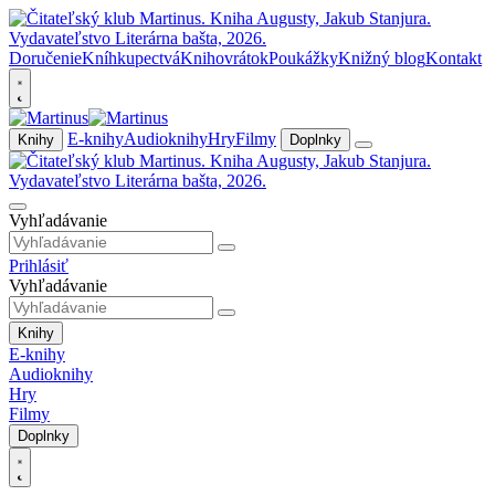
Doručenie
Kníhkupectvá
Knihovrátok
Poukážky
Knižný blog
Kontakt
E-knihy
Audioknihy
Hry
Filmy
Knihy
Doplnky
Vyhľadávanie
Prihlásiť
Vyhľadávanie
Knihy
E-knihy
Audioknihy
Hry
Filmy
Doplnky