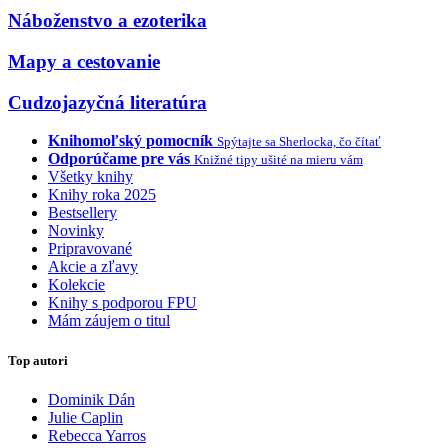
Náboženstvo a ezoterika
Mapy a cestovanie
Cudzojazyčná literatúra
Knihomoľský pomocník
Spýtajte sa Sherlocka, čo čítať
Odporúčame pre vás
Knižné tipy ušité na mieru vám
Všetky knihy
Knihy roka 2025
Bestsellery
Novinky
Pripravované
Akcie a zľavy
Kolekcie
Knihy s podporou FPU
Mám záujem o titul
Top autori
Dominik Dán
Julie Caplin
Rebecca Yarros