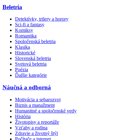
Beletria
Detektívky, trilery a horory
Sci-fi a fantasy
Komiksy
Romantika
Spoločenská beletria
Klasika
Historické
Slovenská beletria
Svetová beletria
Poézia
Ďalšie kategórie
Náučná a odborná
Motivácia a sebarozvoj
Biznis a manažment
Humanitné a spoločenské vedy
História
Životopisy a reportáže
Vzťahy a rodina
Zdravie a životný štýl
Počítače a internet