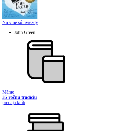
Na vine sú hviezdy
John Green
Máme
35-ročnú tradíciu
predaja kníh