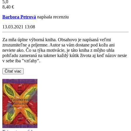
5,0
8,40 €
Barbora Petrová
napísala recenziu
13.03.2021 13:08
Za mňa úplne výborná kniha. Obsahovo je napísaná veľmi
zrozumiteľne a príjemne. Autor sa vám dostane pod kožu ani
neviete ako. Čo sa týka motivácie, je táto kniha z môjho uhla
pohľadu zameraná na takmer každý kútik života aj keď názov nesie
v sebe iba "vzťahy".
Čítať viac