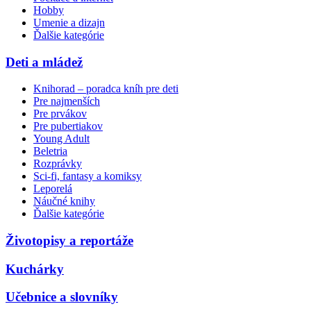
Hobby
Umenie a dizajn
Ďalšie kategórie
Deti a mládež
Knihorad – poradca kníh pre deti
Pre najmenších
Pre prvákov
Pre pubertiakov
Young Adult
Beletria
Rozprávky
Sci-fi, fantasy a komiksy
Leporelá
Náučné knihy
Ďalšie kategórie
Životopisy a reportáže
Kuchárky
Učebnice a slovníky