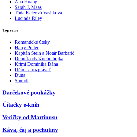
Ana Huang
Sarah J. Maas
Táňa Keleová Vasilková
Lucinda Riley
Top série
Romantické úteky
Harry Potter
Kapitán Stein a Notár Barbarič
Denník odvážneho bojka
Krimi Dominika Dána
Učím sa rozprávať
Duna
Smradi
Darčekové poukážky
Čítačky e-kníh
Vecičky od Martinusu
Káva, čaj a pochutiny