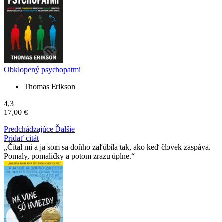
Obklopený psychopatmi
Thomas Erikson
4,3
17,00 €
Predchádzajúce
Ďalšie
Pridať citát
Čítal mi a ja som sa doňho zaľúbila tak, ako keď človek zaspáva.
Pomaly, pomaličky a potom zrazu úplne.