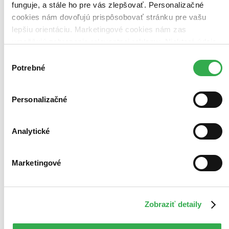
funguje, a stále ho pre vás zlepšovať. Personalizačné
cookies nám dovoľujú prispôsobovať stránku pre vašu
lepšiu orientáciu. Marketingové cookies nám zas
umožňujú zobrazenie relevantnej reklamy. Niektoré údaje
zdieľame aj s tretími stranami. Veľmi by nám pomohlo,
Výber
keby sme mohli používať všetky tieto cookies. Ďakujeme!
Potrebné
súhlasu
Personalizačné
Analytické
Marketingové
Zobraziť detaily