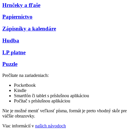
Hrnčeky a fľaše
Papiernictvo
Zápisníky a kalendáre
Hudba
LP platne
Puzzle
Prečítate na zariadeniach:
Pocketbook
Kindle
Smartfón či tablet s príslušnou aplikáciou
Počítač s príslušnou aplikáciou
Nie je možné meniť veľkosť písma, formát je preto vhodný skôr pre
väčšie obrazovky.
Viac informácií v
našich návodoch