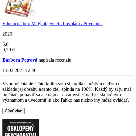
Edukačná hra: Malý objevitel - Povolání / Povolania
2020
5,0
9,79 €
Barbora Petrová
napísala recenziu
13.03.2021 12:46
Výborné čítanie. Túto knihu som si kúpila s určitým cieľom na
základe jej obsahu a tento cieľ splnila na 100%. Každý by si ju mal
prečítať, pobaviť sa ale najmä sa zamyslieť nad jej skutočným
významom a uvedomiť si ako ľahko nás niekto iný môže ovládať.
Čítať viac