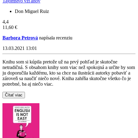
Tajomstvo vzťahov
Don Miguel Ruiz
4,4
11,60 €
Barbora Petrová
napísala recenziu
13.03.2021 13:01
Knihu som si kúpila pretože už na prvý pohľad je skutočne
netradičná. S obsahom knihy som viac než spokojná a určite by som
ju doporučila každému, kto sa chce na ilustrácii autorky pobaviť a
zároveň sa naučiť niečo nové. Kniha zahŕňa skutočne všetko čo je
potrebné, ba aj niečo viac.
Čítať viac