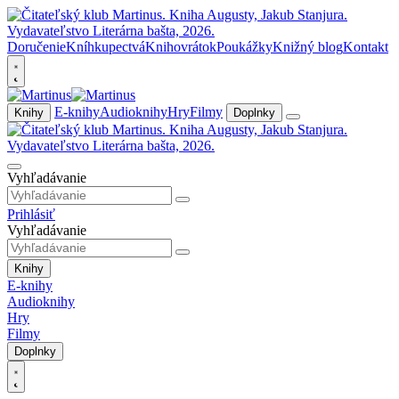
Doručenie
Kníhkupectvá
Knihovrátok
Poukážky
Knižný blog
Kontakt
E-knihy
Audioknihy
Hry
Filmy
Knihy
Doplnky
Vyhľadávanie
Prihlásiť
Vyhľadávanie
Knihy
E-knihy
Audioknihy
Hry
Filmy
Doplnky