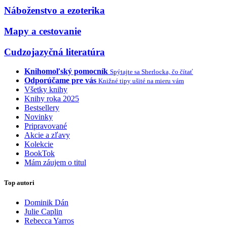
Náboženstvo a ezoterika
Mapy a cestovanie
Cudzojazyčná literatúra
Knihomoľský pomocník
Spýtajte sa Sherlocka, čo čítať
Odporúčame pre vás
Knižné tipy ušité na mieru vám
Všetky knihy
Knihy roka 2025
Bestsellery
Novinky
Pripravované
Akcie a zľavy
Kolekcie
BookTok
Mám záujem o titul
Top autori
Dominik Dán
Julie Caplin
Rebecca Yarros