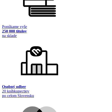
Ponúkame vyše
250 000 titulov
na sklade
Osobný odber
20 kníhkupectiev
po celom Slovensku