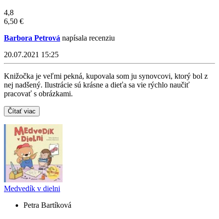
4,8
6,50 €
Barbora Petrová
napísala recenziu
20.07.2021 15:25
Knižočka je veľmi pekná, kupovala som ju synovcovi, ktorý bol z
nej nadšený. Ilustrácie sú krásne a dieťa sa vie rýchlo naučiť
pracovať s obrázkami.
Čítať viac
Medvedík v dielni
Petra Bartíková