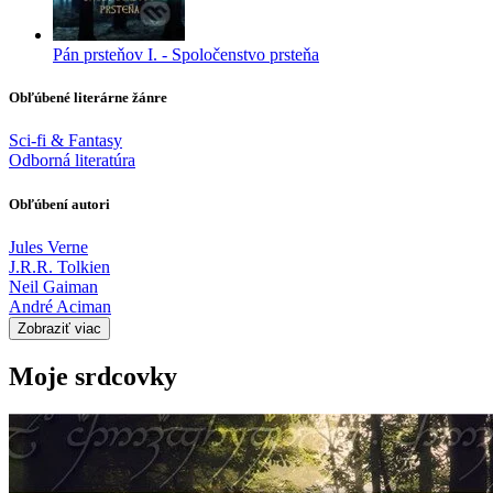
Pán prsteňov I. - Spoločenstvo prsteňa
Obľúbené literárne žánre
Sci-fi & Fantasy
Odborná literatúra
Obľúbení autori
Jules Verne
J.R.R. Tolkien
Neil Gaiman
André Aciman
Zobraziť viac
Moje srdcovky