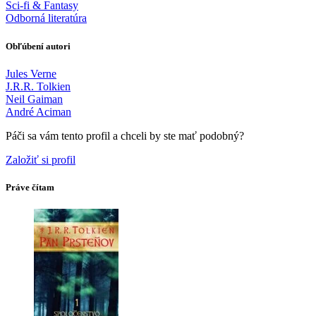
Sci-fi & Fantasy
Odborná literatúra
Obľúbení autori
Jules Verne
J.R.R. Tolkien
Neil Gaiman
André Aciman
Páči sa vám tento profil a chceli by ste mať podobný?
Založiť si profil
Práve čítam