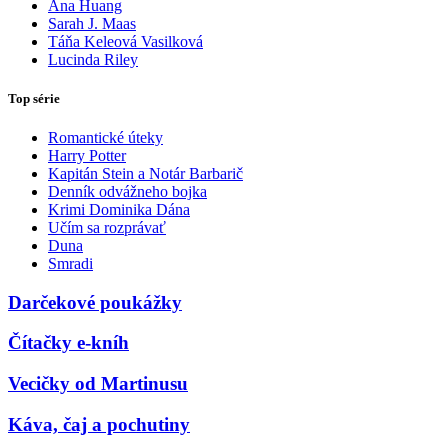
Ana Huang
Sarah J. Maas
Táňa Keleová Vasilková
Lucinda Riley
Top série
Romantické úteky
Harry Potter
Kapitán Stein a Notár Barbarič
Denník odvážneho bojka
Krimi Dominika Dána
Učím sa rozprávať
Duna
Smradi
Darčekové poukážky
Čítačky e-kníh
Vecičky od Martinusu
Káva, čaj a pochutiny