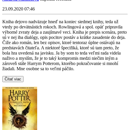
23.09.2020 07:46
Kniha dejovo nadväzuje hneď na koniec siedmej knihy, teda už
vtedy po devätnástich rokoch. Rowlingová a spol. opäť pripravila
výborné zvraty deja a zaujímavé veci. Kniha je prepis scenára, preto
sú v nej iba dialógy, opis pocitov postáv a krátke zasadenie do deja.
Čiže ako román, len bez opisov, ktoré tentoraz úplne ostávajú na
predstavách čitateľa. A niektoré špecifiká, ktoré sú tam preto, že
bola hra uvedená na javisku. Ja by som to teda veľmi rada videla
naživo a myslím, že je to taký kompromis medzi niečim iným a
zároveň stále Harrym Potterom, ktorého pokračovanie si mnohí
žiadali. Mne osobne sa to veľmi páčilo.
Čítať viac