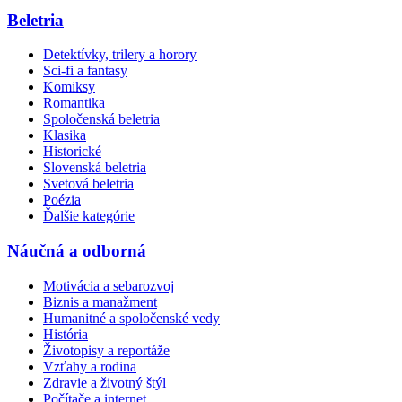
Beletria
Detektívky, trilery a horory
Sci-fi a fantasy
Komiksy
Romantika
Spoločenská beletria
Klasika
Historické
Slovenská beletria
Svetová beletria
Poézia
Ďalšie kategórie
Náučná a odborná
Motivácia a sebarozvoj
Biznis a manažment
Humanitné a spoločenské vedy
História
Životopisy a reportáže
Vzťahy a rodina
Zdravie a životný štýl
Počítače a internet