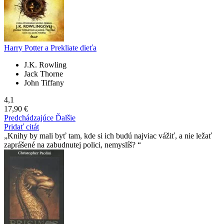
Harry Potter a Prekliate dieťa
J.K. Rowling
Jack Thorne
John Tiffany
4,1
17,90 €
Predchádzajúce
Ďalšie
Pridať citát
Knihy by mali byť tam, kde si ich budú najviac vážiť, a nie ležať
zaprášené na zabudnutej polici, nemyslíš?