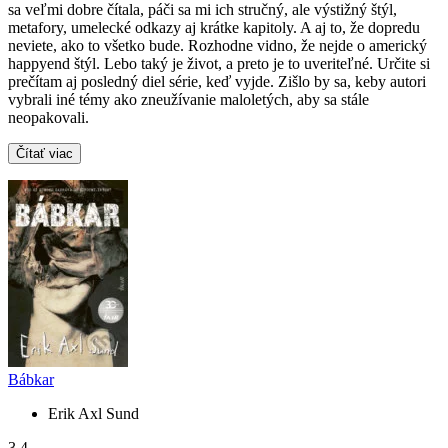
sa veľmi dobre čítala, páči sa mi ich stručný, ale výstižný štýl,
metafory, umelecké odkazy aj krátke kapitoly. A aj to, že dopredu
neviete, ako to všetko bude. Rozhodne vidno, že nejde o americký
happyend štýl. Lebo taký je život, a preto je to uveriteľné. Určite si
prečítam aj posledný diel série, keď vyjde. Zišlo by sa, keby autori
vybrali iné témy ako zneužívanie maloletých, aby sa stále
neopakovali.
Čítať viac
Bábkar
Erik Axl Sund
3,4