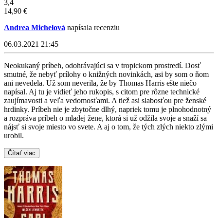
3,4
14,90 €
Andrea Michelová
napísala recenziu
06.03.2021 21:45
Neokukaný príbeh, odohrávajúci sa v tropickom prostredí. Dosť
smutné, že nebyť prílohy o knižných novinkách, asi by som o ňom
ani nevedela. Už som neverila, že by Thomas Harris ešte niečo
napísal. Aj tu je vidieť jeho rukopis, s citom pre rôzne technické
zaujímavosti a veľa vedomosťami. A tiež asi slabosťou pre ženské
hrdinky. Príbeh nie je zbytočne dlhý, napriek tomu je plnohodnotný
a rozpráva príbeh o mladej žene, ktorá si už odžila svoje a snaží sa
nájsť si svoje miesto vo svete. A aj o tom, že tých zlých niekto zlými
urobil.
Čítať viac