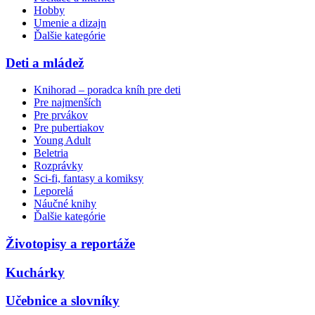
Hobby
Umenie a dizajn
Ďalšie kategórie
Deti a mládež
Knihorad – poradca kníh pre deti
Pre najmenších
Pre prvákov
Pre pubertiakov
Young Adult
Beletria
Rozprávky
Sci-fi, fantasy a komiksy
Leporelá
Náučné knihy
Ďalšie kategórie
Životopisy a reportáže
Kuchárky
Učebnice a slovníky