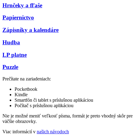
Hrnčeky a fľaše
Papiernictvo
Zápisníky a kalendáre
Hudba
LP platne
Puzzle
Prečítate na zariadeniach:
Pocketbook
Kindle
Smartfón či tablet s príslušnou aplikáciou
Počítač s príslušnou aplikáciou
Nie je možné meniť veľkosť písma, formát je preto vhodný skôr pre
väčšie obrazovky.
Viac informácií v
našich návodoch