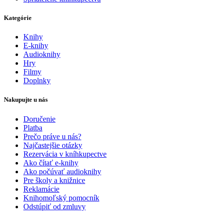
Kategórie
Knihy
E-knihy
Audioknihy
Hry
Filmy
Doplnky
Nakupujte u nás
Doručenie
Platba
Prečo práve u nás?
Najčastejšie otázky
Rezervácia v kníhkupectve
Ako čítať e-knihy
Ako počúvať audioknihy
Pre školy a knižnice
Reklamácie
Knihomoľský pomocník
Odstúpiť od zmluvy