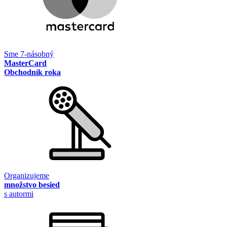
Sme 7-násobný
MasterCard
Obchodník roka
Organizujeme
množstvo besied
s autormi