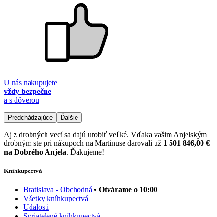
U nás nakupujete
vždy bezpečne
a s dôverou
Predchádzajúce
Ďalšie
Aj z drobných vecí sa dajú urobiť veľké. Vďaka vašim Anjelským
drobným ste pri nákupoch na Martinuse darovali už
1 501 846,00 €
na Dobrého Anjela
. Ďakujeme!
Kníhkupectvá
Bratislava - Obchodná
• Otvárame o 10:00
Všetky kníhkupectvá
Udalosti
Spriatelené kníhkupectvá