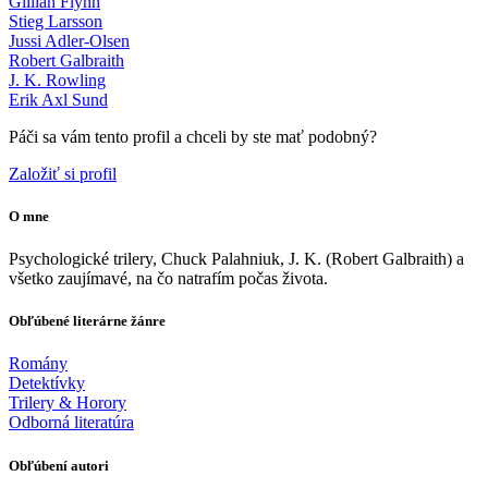
Gillian Flynn
Stieg Larsson
Jussi Adler-Olsen
Robert Galbraith
J. K. Rowling
Erik Axl Sund
Páči sa vám tento profil a chceli by ste mať podobný?
Založiť si profil
O mne
Psychologické trilery, Chuck Palahniuk, J. K. (Robert Galbraith) a
všetko zaujímavé, na čo natrafím počas života.
Obľúbené literárne žánre
Romány
Detektívky
Trilery & Horory
Odborná literatúra
Obľúbení autori