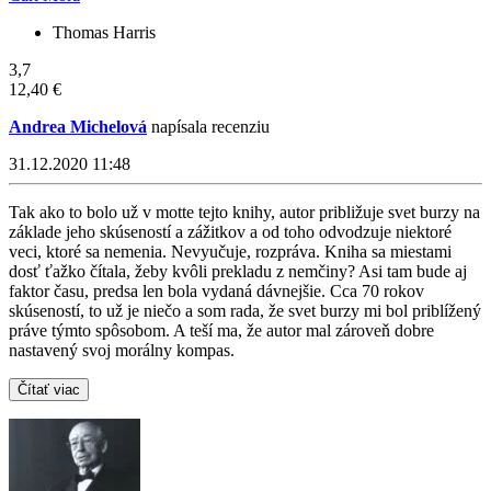
Thomas Harris
3,7
12,40 €
Andrea Michelová
napísala recenziu
31.12.2020 11:48
Tak ako to bolo už v motte tejto knihy, autor približuje svet burzy na
základe jeho skúseností a zážitkov a od toho odvodzuje niektoré
veci, ktoré sa nemenia. Nevyučuje, rozpráva. Kniha sa miestami
dosť ťažko čítala, žeby kvôli prekladu z nemčiny? Asi tam bude aj
faktor času, predsa len bola vydaná dávnejšie. Cca 70 rokov
skúseností, to už je niečo a som rada, že svet burzy mi bol priblížený
práve týmto spôsobom. A teší ma, že autor mal zároveň dobre
nastavený svoj morálny kompas.
Čítať viac