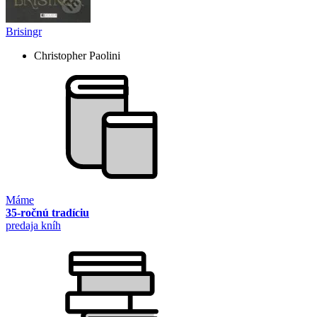
Brisingr
Christopher Paolini
Máme
35-ročnú tradíciu
predaja kníh