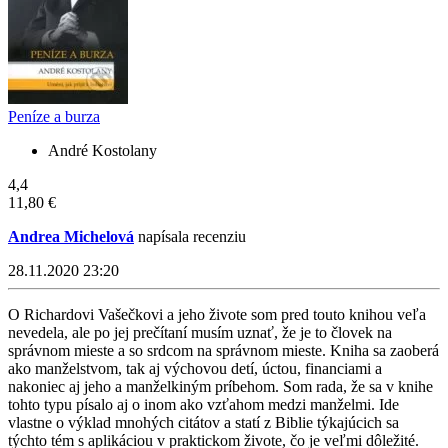
Peníze a burza
André Kostolany
4,4
11,80 €
Andrea Michelová
napísala recenziu
28.11.2020 23:20
O Richardovi Vašečkovi a jeho živote som pred touto knihou veľa
nevedela, ale po jej prečítaní musím uznať, že je to človek na
správnom mieste a so srdcom na správnom mieste. Kniha sa zaoberá
ako manželstvom, tak aj výchovou detí, úctou, financiami a
nakoniec aj jeho a manželkiným príbehom. Som rada, že sa v knihe
tohto typu písalo aj o inom ako vzťahom medzi manželmi. Ide
vlastne o výklad mnohých citátov a statí z Biblie týkajúcich sa
týchto tém s aplikáciou v praktickom živote, čo je veľmi dôležité.