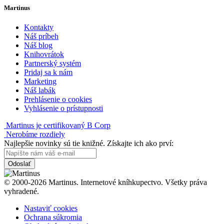
Martinus
Kontakty
Náš príbeh
Náš blog
Knihovrátok
Partnerský systém
Pridaj sa k nám
Marketing
Náš labák
Prehlásenie o cookies
Vyhlásenie o prístupnosti
Martinus je certifikovaný B Corp
Nerobíme rozdiely
Najlepšie novinky sú tie knižné. Získajte ich ako prví:
Odoslať
© 2000-2026 Martinus. Internetové kníhkupectvo. Všetky práva
vyhradené.
Nastaviť cookies
Ochrana súkromia