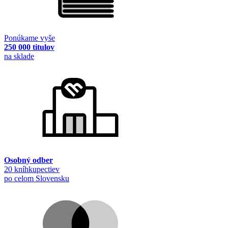
Ponúkame vyše
250 000 titulov
na sklade
Osobný odber
20 kníhkupectiev
po celom Slovensku