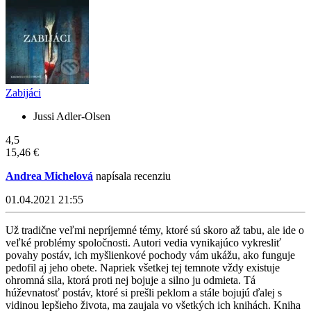
Zabijáci
Jussi Adler-Olsen
4,5
15,46 €
Andrea Michelová
napísala recenziu
01.04.2021 21:55
Už tradične veľmi nepríjemné témy, ktoré sú skoro až tabu, ale ide o
veľké problémy spoločnosti. Autori vedia vynikajúco vykresliť
povahy postáv, ich myšlienkové pochody vám ukážu, ako funguje
pedofil aj jeho obete. Napriek všetkej tej temnote vždy existuje
ohromná sila, ktorá proti nej bojuje a silno ju odmieta. Tá
húževnatosť postáv, ktoré si prešli peklom a stále bojujú ďalej s
vidinou lepšieho života, ma zaujala vo všetkých ich knihách. Kniha