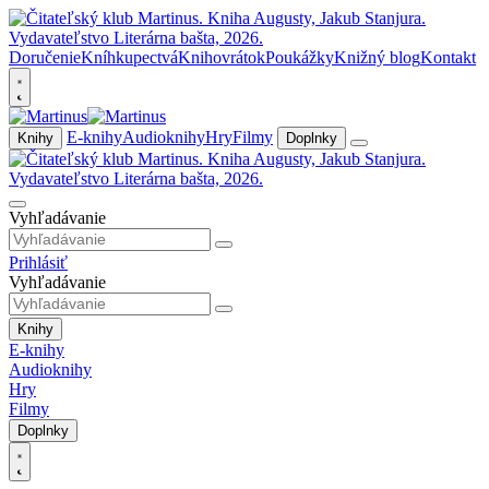
Doručenie
Kníhkupectvá
Knihovrátok
Poukážky
Knižný blog
Kontakt
E-knihy
Audioknihy
Hry
Filmy
Knihy
Doplnky
Vyhľadávanie
Prihlásiť
Vyhľadávanie
Knihy
E-knihy
Audioknihy
Hry
Filmy
Doplnky