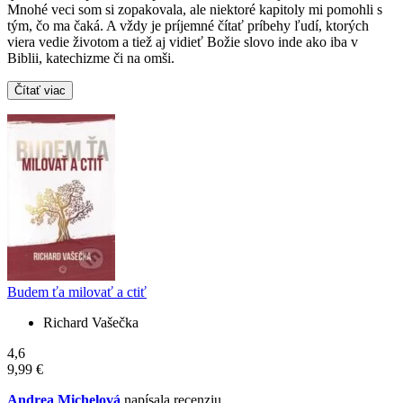
Mnohé veci som si zopakovala, ale niektoré kapitoly mi pomohli s
tým, čo ma čaká. A vždy je príjemné čítať príbehy ľudí, ktorých
viera vedie životom a tiež aj vidieť Božie slovo inde ako iba v
Biblii, katechizme či na omši.
Čítať viac
Budem ťa milovať a ctiť
Richard Vašečka
4,6
9,99 €
Andrea Michelová
napísala recenziu