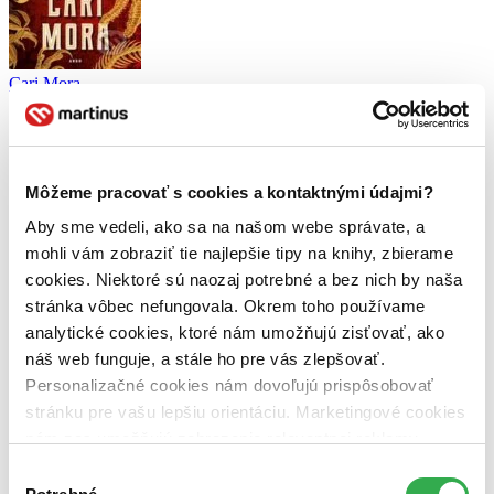
Cari Mora
Thomas Harris
3,7
13,60 €
Môžeme pracovať s cookies a kontaktnými údajmi?
Andrea Michelová
napísala recenziu
Aby sme vedeli, ako sa na našom webe správate, a
06.03.2021 21:14
mohli vám zobraziť tie najlepšie tipy na knihy, zbierame
cookies. Niektoré sú naozaj potrebné a bez nich by naša
Tento príspevok prezrádza dôležité momenty deja, preto je skrytý,
stránka vôbec nefungovala. Okrem toho používame
aby sme Vám nepokazili pôžitok z čítania.
analytické cookies, ktoré nám umožňujú zisťovať, ako
Prajete si ho zobraziť?
náš web funguje, a stále ho pre vás zlepšovať.
Chápem dobové kritiky, sú pravdivé. Fajn príbeh, ktorý je zle
Personalizačné cookies nám dovoľujú prispôsobovať
napísaný. Ja osobne by som pre lepšiu gradáciu deja pokojne jednu
stránku pre vašu lepšiu orientáciu. Marketingové cookies
tretinu dala preč. Knihy ako tieto sú stále zaujímavé, napriek tomu
nám zas umožňujú zobrazenie relevantnej reklamy.
máme pocit, že sme ich počuli už tisíckrát. Je to totiž vždy to isté.
Svet šoubiznisu ľudí mení a aj keď o tom dnes vieme viac, mladí
Niektoré údaje zdieľame aj s tretími stranami. Veľmi by
Výber
ľudia sa dajú ľahko zlákať. Príbeh sa odohráva v rozmedzí 20
nám pomohlo, keby sme mohli používať všetky tieto