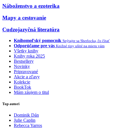
Náboženstvo a ezoterika
Mapy a cestovanie
Cudzojazyčná literatúra
Knihomoľský pomocník
Spýtajte sa Sherlocka, čo čítať
Odporúčame pre vás
Knižné tipy ušité na mieru vám
Všetky knihy
Knihy roka 2025
Bestsellery
Novinky
Pripravované
Akcie a zľavy
Kolekcie
BookTok
Mám záujem o titul
Top autori
Dominik Dán
Julie Caplin
Rebecca Yarros