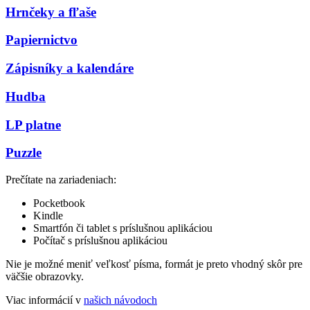
Hrnčeky a fľaše
Papiernictvo
Zápisníky a kalendáre
Hudba
LP platne
Puzzle
Prečítate na zariadeniach:
Pocketbook
Kindle
Smartfón či tablet s príslušnou aplikáciou
Počítač s príslušnou aplikáciou
Nie je možné meniť veľkosť písma, formát je preto vhodný skôr pre
väčšie obrazovky.
Viac informácií v
našich návodoch