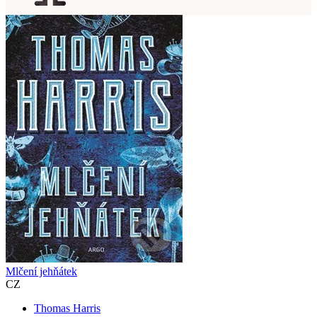
Mlčení jehňátek
CZ
Thomas Harris