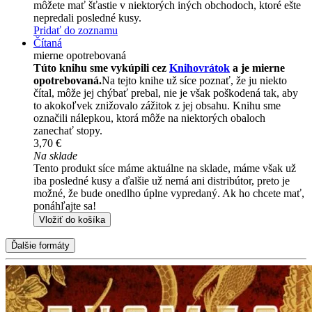
môžete mať šťastie v niektorých iných obchodoch, ktoré ešte
nepredali posledné kusy.
Pridať do zoznamu
Čítaná
mierne opotrebovaná
Túto knihu sme vykúpili cez
Knihovrátok
a je mierne
opotrebovaná.
Na tejto knihe už síce poznať, že ju niekto
čítal, môže jej chýbať prebal, nie je však poškodená tak, aby
to akokoľvek znižovalo zážitok z jej obsahu. Knihu sme
označili nálepkou, ktorá môže na niektorých obaloch
zanechať stopy.
3,70 €
Na sklade
Tento produkt síce máme aktuálne na sklade, máme však už
iba posledné kusy a ďalšie už nemá ani distribútor, preto je
možné, že bude onedlho úplne vypredaný. Ak ho chcete mať,
ponáhľajte sa!
Vložiť do košíka
Ďalšie formáty