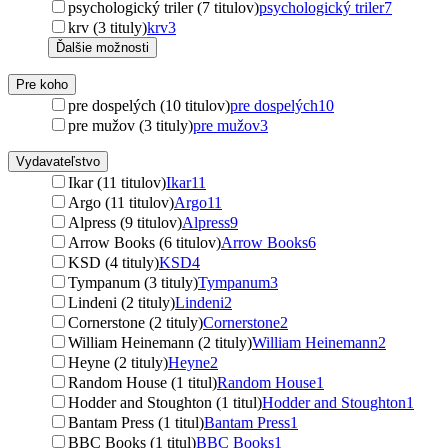
psychologický triler (7 titulov)
psychologický triler
7
krv (3 tituly)
krv
3
Ďalšie možnosti
Pre koho
pre dospelých (10 titulov)
pre dospelých
10
pre mužov (3 tituly)
pre mužov
3
Vydavateľstvo
Ikar (11 titulov)
Ikar
11
Argo (11 titulov)
Argo
11
Alpress (9 titulov)
Alpress
9
Arrow Books (6 titulov)
Arrow Books
6
KSD (4 tituly)
KSD
4
Tympanum (3 tituly)
Tympanum
3
Lindeni (2 tituly)
Lindeni
2
Cornerstone (2 tituly)
Cornerstone
2
William Heinemann (2 tituly)
William Heinemann
2
Heyne (2 tituly)
Heyne
2
Random House (1 titul)
Random House
1
Hodder and Stoughton (1 titul)
Hodder and Stoughton
1
Bantam Press (1 titul)
Bantam Press
1
BBC Books (1 titul)
BBC Books
1