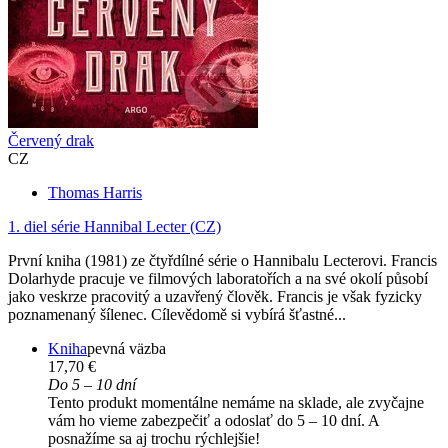
Červený drak
CZ
Thomas Harris
1. diel série
Hannibal Lecter (CZ)
První kniha (1981) ze čtyřdílné série o Hannibalu Lecterovi. Francis
Dolarhyde pracuje ve filmových laboratořích a na své okolí působí
jako veskrze pracovitý a uzavřený člověk. Francis je však fyzicky
poznamenaný šílenec. Cílevědomě si vybírá šťastné...
Kniha
pevná väzba
17,70 €
Do 5 – 10 dní
Tento produkt momentálne nemáme na sklade, ale zvyčajne
vám ho vieme zabezpečiť a odoslať do 5 – 10 dní. A
posnažíme sa aj trochu rýchlejšie!