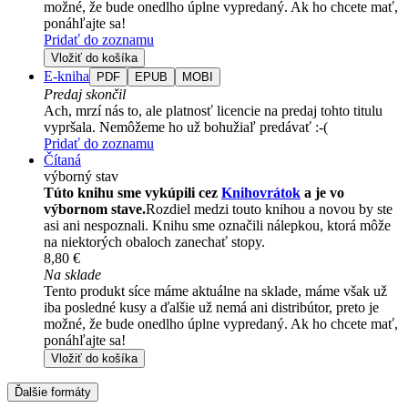
možné, že bude onedlho úplne vypredaný. Ak ho chcete mať,
ponáhľajte sa!
Pridať do zoznamu
Vložiť do košíka
E-kniha
PDF
EPUB
MOBI
Predaj skončil
Ach, mrzí nás to, ale platnosť licencie na predaj tohto titulu
vypršala. Nemôžeme ho už bohužiaľ predávať :-(
Pridať do zoznamu
Čítaná
výborný stav
Túto knihu sme vykúpili cez
Knihovrátok
a je vo
výbornom stave.
Rozdiel medzi touto knihou a novou by ste
asi ani nespoznali. Knihu sme označili nálepkou, ktorá môže
na niektorých obaloch zanechať stopy.
8,80 €
Na sklade
Tento produkt síce máme aktuálne na sklade, máme však už
iba posledné kusy a ďalšie už nemá ani distribútor, preto je
možné, že bude onedlho úplne vypredaný. Ak ho chcete mať,
ponáhľajte sa!
Vložiť do košíka
Ďalšie formáty