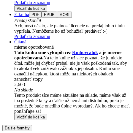
Pridať do zoznamu
Vložiť do košíka
E-kniha
PDF
EPUB
MOBI
Predaj skončil
Ach, mrzí nás to, ale platnosť licencie na predaj tohto titulu
vypršala. Nemôžeme ho už bohužiaľ predávať :-(
Pridať do zoznamu
Čítaná
mierne opotrebovaná
Túto knihu sme vykúpili cez
Knihovrátok
a je mierne
opotrebovaná.
Na tejto knihe už síce poznať, že ju niekto
čítal, môže jej chýbať prebal, nie je však poškodená tak, aby
to akokoľvek znižovalo zážitok z jej obsahu. Knihu sme
označili nálepkou, ktorá môže na niektorých obaloch
zanechať stopy.
2,60 €
Na sklade
Tento produkt síce máme aktuálne na sklade, máme však už
iba posledné kusy a ďalšie už nemá ani distribútor, preto je
možné, že bude onedlho úplne vypredaný. Ak ho chcete mať,
ponáhľajte sa!
Vložiť do košíka
Ďalšie formáty