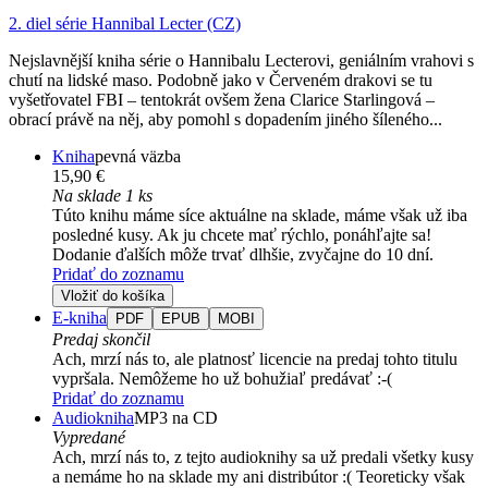
2. diel série
Hannibal Lecter (CZ)
Nejslavnější kniha série o Hannibalu Lecterovi, geniálním vrahovi s
chutí na lidské maso. Podobně jako v Červeném drakovi se tu
vyšetřovatel FBI – tentokrát ovšem žena Clarice Starlingová –
obrací právě na něj, aby pomohl s dopadením jiného šíleného...
Kniha
pevná väzba
15,90 €
Na sklade 1 ks
Túto knihu máme síce aktuálne na sklade, máme však už iba
posledné kusy. Ak ju chcete mať rýchlo, ponáhľajte sa!
Dodanie ďalších môže trvať dlhšie, zvyčajne do 10 dní.
Pridať do zoznamu
Vložiť do košíka
E-kniha
PDF
EPUB
MOBI
Predaj skončil
Ach, mrzí nás to, ale platnosť licencie na predaj tohto titulu
vypršala. Nemôžeme ho už bohužiaľ predávať :-(
Pridať do zoznamu
Audiokniha
MP3 na CD
Vypredané
Ach, mrzí nás to, z tejto audioknihy sa už predali všetky kusy
a nemáme ho na sklade my ani distribútor :( Teoreticky však