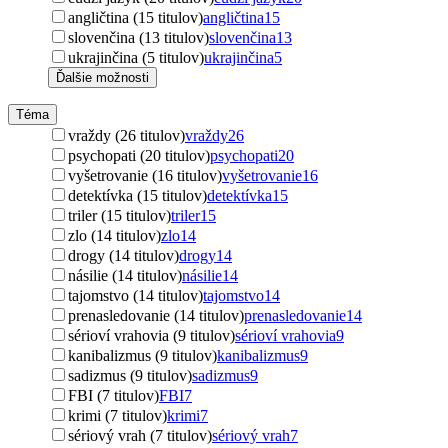
angličtina (15 titulov)
angličtina
15
slovenčina (13 titulov)
slovenčina
13
ukrajinčina (5 titulov)
ukrajinčina
5
Ďalšie možnosti
Téma
vraždy (26 titulov)
vraždy
26
psychopati (20 titulov)
psychopati
20
vyšetrovanie (16 titulov)
vyšetrovanie
16
detektívka (15 titulov)
detektívka
15
triler (15 titulov)
triler
15
zlo (14 titulov)
zlo
14
drogy (14 titulov)
drogy
14
násilie (14 titulov)
násilie
14
tajomstvo (14 titulov)
tajomstvo
14
prenasledovanie (14 titulov)
prenasledovanie
14
sérioví vrahovia (9 titulov)
sérioví vrahovia
9
kanibalizmus (9 titulov)
kanibalizmus
9
sadizmus (9 titulov)
sadizmus
9
FBI (7 titulov)
FBI
7
krimi (7 titulov)
krimi
7
sériový vrah (7 titulov)
sériový vrah
7