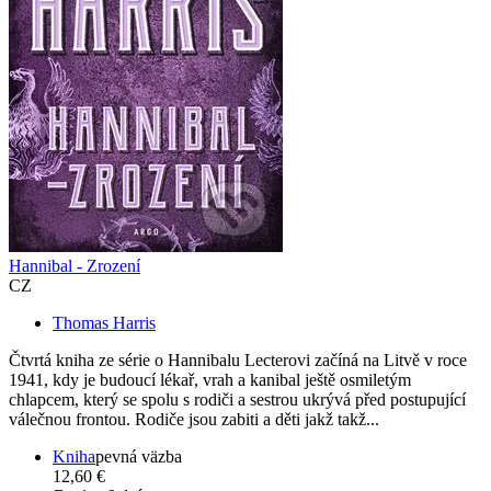
Hannibal - Zrození
CZ
Thomas Harris
Čtvrtá kniha ze série o Hannibalu Lecterovi začíná na Litvě v roce
1941, kdy je budoucí lékař, vrah a kanibal ještě osmiletým
chlapcem, který se spolu s rodiči a sestrou ukrývá před postupující
válečnou frontou. Rodiče jsou zabiti a děti jakž takž...
Kniha
pevná väzba
12,60 €