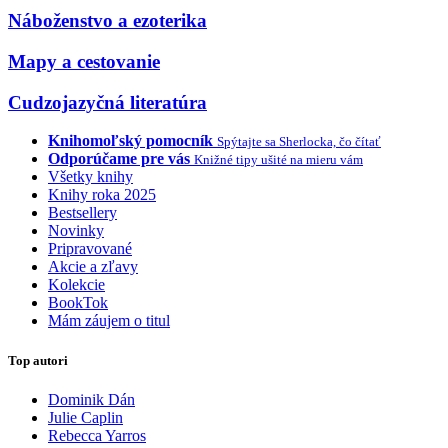
Náboženstvo a ezoterika
Mapy a cestovanie
Cudzojazyčná literatúra
Knihomoľský pomocník
Spýtajte sa Sherlocka, čo čítať
Odporúčame pre vás
Knižné tipy ušité na mieru vám
Všetky knihy
Knihy roka 2025
Bestsellery
Novinky
Pripravované
Akcie a zľavy
Kolekcie
BookTok
Mám záujem o titul
Top autori
Dominik Dán
Julie Caplin
Rebecca Yarros