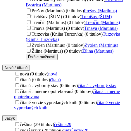
Bystrica (Martinus)
Prešov (Martinus) (0 titulov)
Prešov (Martinus)
Trebišov (ŠUM) (0 titulov)
Trebišov (ŠUM)
Trenčín (Martinus) (0 titulov)
Trenčín (Martinus)
Trnava (Martinus) (0 titulov)
Trnava (Martinus)
Turzovka (Kniha Turzovka) (0 titulov)
Turzovka
(Kniha Turzovka)
Zvolen (Martinus) (0 titulov)
Zvolen (Martinus)
Žilina (Martinus) (0 titulov)
Žilina (Martinus)
Ďalšie možnosti
Nové / čítané
nová (0 titulov)
nová
čítaná (0 titulov)
čítaná
čítaná - výborný stav (0 titulov)
čítaná - výborný stav
čítaná - mierne opotrebovaná (0 titulov)
čítaná - mierne
opotrebovaná
čítané verzie vypredaných kníh (0 titulov)
čítané verzie
vypredaných kníh
Jazyk
čeština (29 titulov)
čeština
29
cudzí jazyk (20 titulov)
cudzí jazyk
20