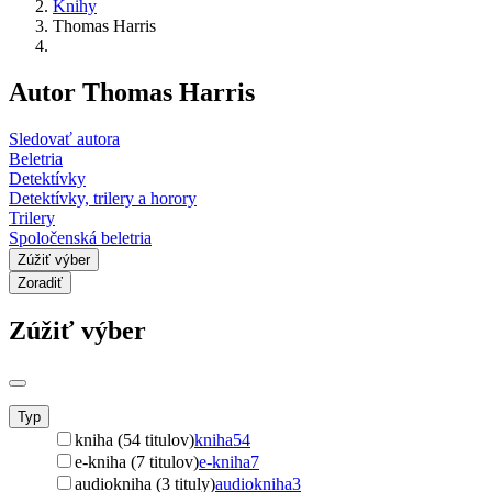
Knihy
Thomas Harris
Autor Thomas Harris
Sledovať autora
Beletria
Detektívky
Detektívky, trilery a horory
Trilery
Spoločenská beletria
Zúžiť výber
Zoradiť
Zúžiť výber
Typ
kniha (54 titulov)
kniha
54
e-kniha (7 titulov)
e-kniha
7
audiokniha (3 tituly)
audiokniha
3