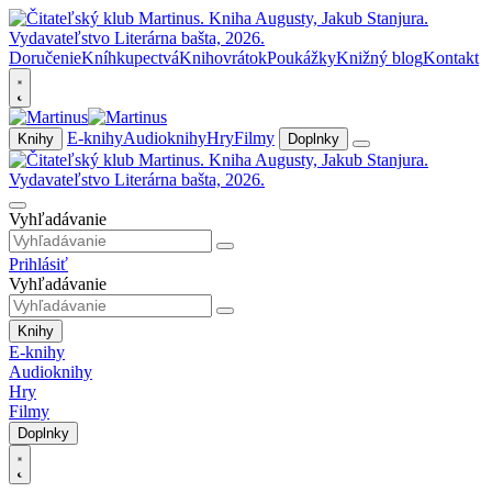
Doručenie
Kníhkupectvá
Knihovrátok
Poukážky
Knižný blog
Kontakt
E-knihy
Audioknihy
Hry
Filmy
Knihy
Doplnky
Vyhľadávanie
Prihlásiť
Vyhľadávanie
Knihy
E-knihy
Audioknihy
Hry
Filmy
Doplnky