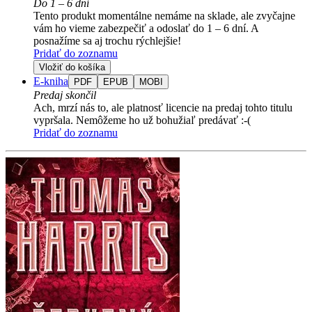
Do 1 – 6 dní
Tento produkt momentálne nemáme na sklade, ale zvyčajne
vám ho vieme zabezpečiť a odoslať do 1 – 6 dní. A
posnažíme sa aj trochu rýchlejšie!
Pridať do zoznamu
Vložiť do košíka
E-kniha
PDF
EPUB
MOBI
Predaj skončil
Ach, mrzí nás to, ale platnosť licencie na predaj tohto titulu
vypršala. Nemôžeme ho už bohužiaľ predávať :-(
Pridať do zoznamu