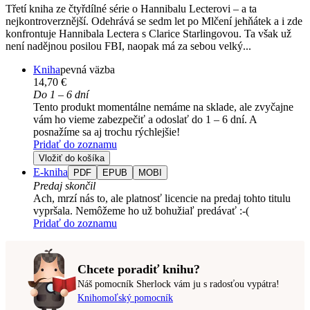
Třetí kniha ze čtyřdílné série o Hannibalu Lecterovi – a ta
nejkontroverznější. Odehrává se sedm let po Mlčení jehňátek a i zde
konfrontuje Hannibala Lectera s Clarice Starlingovou. Ta však už
není nadějnou posilou FBI, naopak má za sebou velký...
Kniha
pevná väzba
14,70 €
Do 1 – 6 dní
Tento produkt momentálne nemáme na sklade, ale zvyčajne
vám ho vieme zabezpečiť a odoslať do 1 – 6 dní. A
posnažíme sa aj trochu rýchlejšie!
Pridať do zoznamu
Vložiť do košíka
E-kniha
PDF
EPUB
MOBI
Predaj skončil
Ach, mrzí nás to, ale platnosť licencie na predaj tohto titulu
vypršala. Nemôžeme ho už bohužiaľ predávať :-(
Pridať do zoznamu
Chcete poradiť knihu?
Náš pomocník Sherlock vám ju s radosťou vypátra!
Knihomoľský pomocník