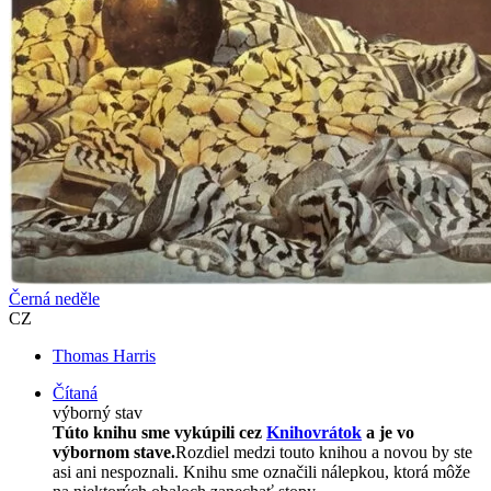
Černá neděle
CZ
Thomas Harris
Čítaná
výborný stav
Túto knihu sme vykúpili cez
Knihovrátok
a je vo
výbornom stave.
Rozdiel medzi touto knihou a novou by ste
asi ani nespoznali. Knihu sme označili nálepkou, ktorá môže