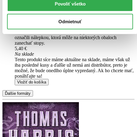
Povoliť všetko
Čítaná
mierne opotrebovaná
Túto knihu sme vykúpili cez
Knihovrátok
a je mierne
opotrebovaná.
Na tejto knihe už síce poznať, že ju niekto
Odmietnuť
čítal, môže jej chýbať prebal, nie je však poškodená tak, aby
to akokoľvek znižovalo zážitok z jej obsahu. Knihu sme
označili nálepkou, ktorá môže na niektorých obaloch
zanechať stopy.
5,40 €
Na sklade
Tento produkt síce máme aktuálne na sklade, máme však už
iba posledné kusy a ďalšie už nemá ani distribútor, preto je
možné, že bude onedlho úplne vypredaný. Ak ho chcete mať,
ponáhľajte sa!
Vložiť do košíka
Ďalšie formáty