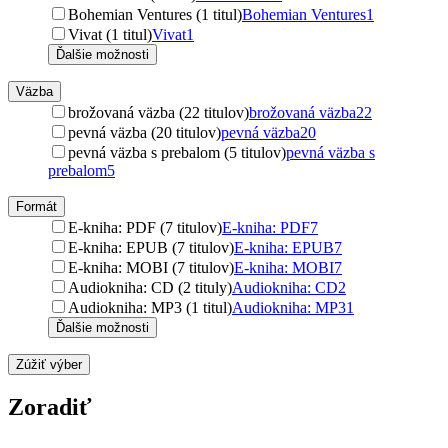
Bohemian Ventures (1 titul)
Bohemian Ventures
1
Vivat (1 titul)
Vivat
1
Ďalšie možnosti
Väzba
brožovaná väzba (22 titulov)
brožovaná väzba
22
pevná väzba (20 titulov)
pevná väzba
20
pevná väzba s prebalom (5 titulov)
pevná väzba s
prebalom
5
Formát
E-kniha: PDF (7 titulov)
E-kniha: PDF
7
E-kniha: EPUB (7 titulov)
E-kniha: EPUB
7
E-kniha: MOBI (7 titulov)
E-kniha: MOBI
7
Audiokniha: CD (2 tituly)
Audiokniha: CD
2
Audiokniha: MP3 (1 titul)
Audiokniha: MP3
1
Ďalšie možnosti
Zúžiť výber
Zoradiť