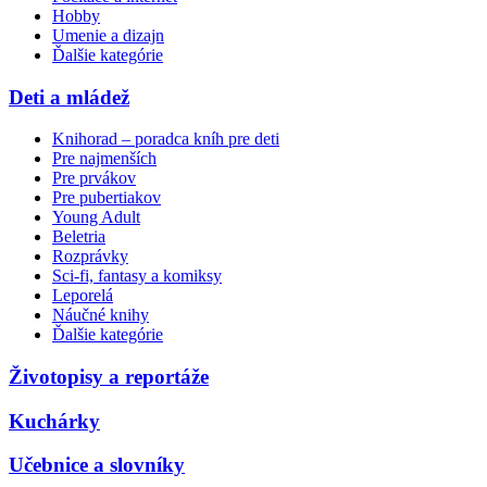
Hobby
Umenie a dizajn
Ďalšie kategórie
Deti a mládež
Knihorad – poradca kníh pre deti
Pre najmenších
Pre prvákov
Pre pubertiakov
Young Adult
Beletria
Rozprávky
Sci-fi, fantasy a komiksy
Leporelá
Náučné knihy
Ďalšie kategórie
Životopisy a reportáže
Kuchárky
Učebnice a slovníky