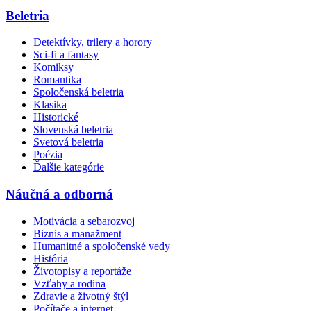
Beletria
Detektívky, trilery a horory
Sci-fi a fantasy
Komiksy
Romantika
Spoločenská beletria
Klasika
Historické
Slovenská beletria
Svetová beletria
Poézia
Ďalšie kategórie
Náučná a odborná
Motivácia a sebarozvoj
Biznis a manažment
Humanitné a spoločenské vedy
História
Životopisy a reportáže
Vzťahy a rodina
Zdravie a životný štýl
Počítače a internet