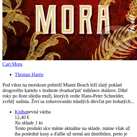
Cari Mora
Thomas Harris
Pod vilou na morskom pobreží Miami Beach leží zlatý poklad
drogového kartelu v hodnote dvadsaťpäť miliónov dolárov. Dlhé
roky po ňom sliedia muži, ktorých vedie Hans-Peter Schneider,
zvrhlý sadista. Živí sa zohavovaním mladých dievčat pre bohatých...
Kniha
pevná väzba
12,40 €
Na sklade 1 ks
Tento produkt síce máme aktuálne na sklade, máme však už
iba posledné kusy a ďalšie už nemá ani distribútor, preto je