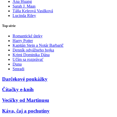
Ana Huang
Sarah J. Maas
Táňa Keleová Vasilková
Lucinda Riley
Top série
Romantické úteky
Harry Potter
Kapitán Stein a Notár Barbarič
Denník odvážneho bojka
Krimi Dominika Dána
Učím sa rozprávať
Duna
Smradi
Darčekové poukážky
Čítačky e-kníh
Vecičky od Martinusu
Káva, čaj a pochutiny