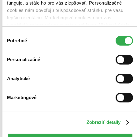
funguje, a stále ho pre vás zlepšovať. Personalizačné
cookies nám dovoľujú prispôsobovať stránku pre vašu
lepšiu orientáciu. Marketingové cookies nám zas
umožňujú zobrazenie relevantnej reklamy. Niektoré údaje
zdieľame aj s tretími stranami. Veľmi by nám pomohlo,
Výber
keby sme mohli používať všetky tieto cookies. Ďakujeme!
Potrebné
súhlasu
Personalizačné
Analytické
Marketingové
Zobraziť detaily