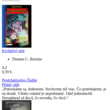
Krvilačný upír
Thomas C. Brezina
4,2
6,59 €
Predchádzajúce
Ďalšie
Pridať citát
Pobozkáme sa, dotkneme. Nechceme nič viac. Čo potrebujeme, je
na dosah. Všetko ostatné je nepodstatné. Také jednoduché.
Nenaplnení sú iba tí, čo nevedia, čo chcú.