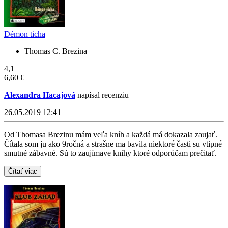
Démon ticha
Thomas C. Brezina
4,1
6,60 €
Alexandra Hacajová
napísal recenziu
26.05.2019 12:41
Od Thomasa Brezinu mám veľa kníh a každá má dokazala zaujať.
Čítala som ju ako 9ročná a strašne ma bavila niektoré časti su vtipné
smutné zábavné. Sú to zaujímave knihy ktoré odporúčam prečitať.
Čítať viac