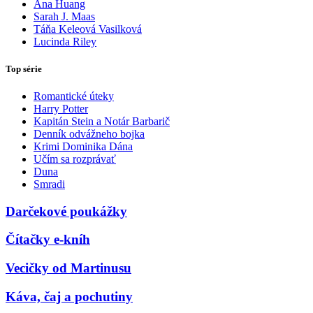
Ana Huang
Sarah J. Maas
Táňa Keleová Vasilková
Lucinda Riley
Top série
Romantické úteky
Harry Potter
Kapitán Stein a Notár Barbarič
Denník odvážneho bojka
Krimi Dominika Dána
Učím sa rozprávať
Duna
Smradi
Darčekové poukážky
Čítačky e-kníh
Vecičky od Martinusu
Káva, čaj a pochutiny