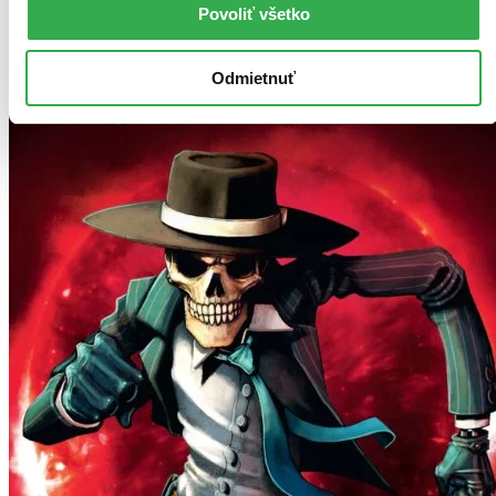
Povoliť všetko
Odmietnuť