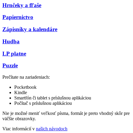
Hrnčeky a fľaše
Papiernictvo
Zápisníky a kalendáre
Hudba
LP platne
Puzzle
Prečítate na zariadeniach:
Pocketbook
Kindle
Smartfón či tablet s príslušnou aplikáciou
Počítač s príslušnou aplikáciou
Nie je možné meniť veľkosť písma, formát je preto vhodný skôr pre
väčšie obrazovky.
Viac informácií v
našich návodoch