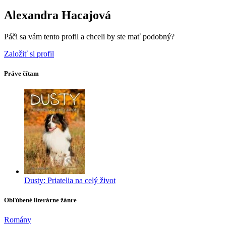
Alexandra Hacajová
Páči sa vám tento profil a chceli by ste mať podobný?
Založiť si profil
Práve čítam
Dusty: Priatelia na celý život
Obľúbené literárne žánre
Romány