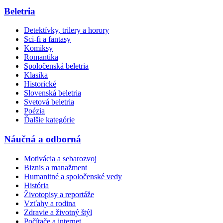
Beletria
Detektívky, trilery a horory
Sci-fi a fantasy
Komiksy
Romantika
Spoločenská beletria
Klasika
Historické
Slovenská beletria
Svetová beletria
Poézia
Ďalšie kategórie
Náučná a odborná
Motivácia a sebarozvoj
Biznis a manažment
Humanitné a spoločenské vedy
História
Životopisy a reportáže
Vzťahy a rodina
Zdravie a životný štýl
Počítače a internet