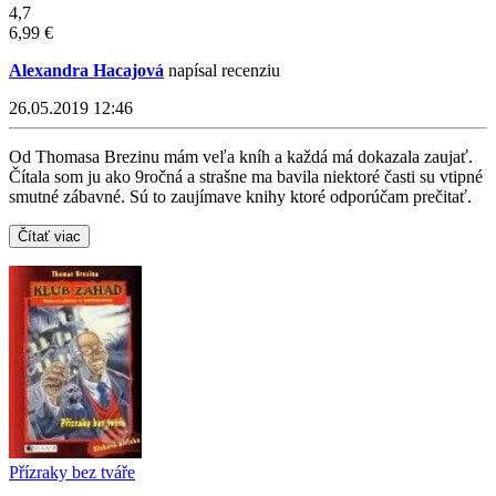
4,7
6,99 €
Alexandra Hacajová
napísal recenziu
26.05.2019 12:46
Od Thomasa Brezinu mám veľa kníh a každá má dokazala zaujať.
Čítala som ju ako 9ročná a strašne ma bavila niektoré časti su vtipné
smutné zábavné. Sú to zaujímave knihy ktoré odporúčam prečitať.
Čítať viac
Přízraky bez tváře