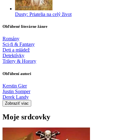
Dusty: Priatelia na celý život
Obľúbené literárne žánre
Romány
Sci-fi & Fantasy
Deti a mládež
Detektívky
Trilery & Horory
Obľúbení autori
Kerstin Gier
Justin Somper
Derek Landy
Zobraziť viac
Moje srdcovky