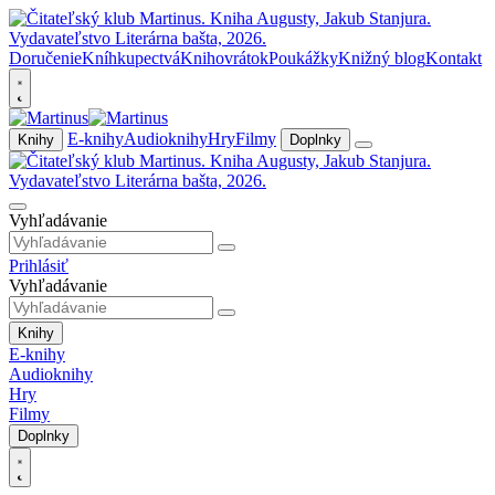
Doručenie
Kníhkupectvá
Knihovrátok
Poukážky
Knižný blog
Kontakt
E-knihy
Audioknihy
Hry
Filmy
Knihy
Doplnky
Vyhľadávanie
Prihlásiť
Vyhľadávanie
Knihy
E-knihy
Audioknihy
Hry
Filmy
Doplnky