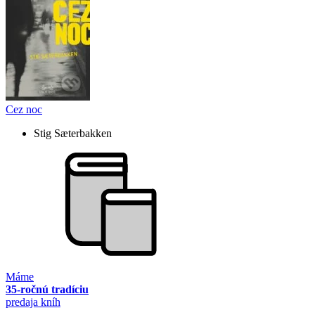
Cez noc
Stig Sæterbakken
Máme
35-ročnú tradíciu
predaja kníh