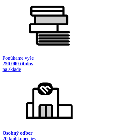
Ponúkame vyše
250 000 titulov
na sklade
Osobný odber
20 kníhkupectiev