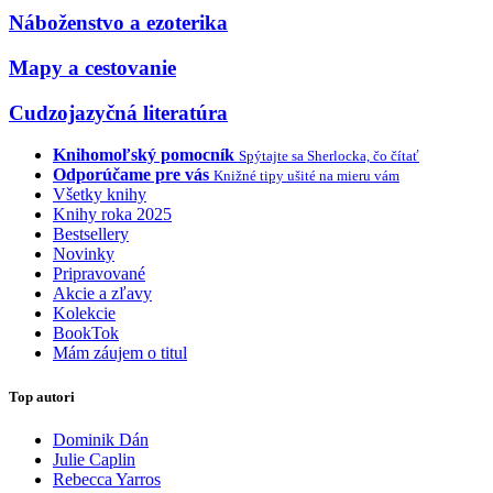
Náboženstvo a ezoterika
Mapy a cestovanie
Cudzojazyčná literatúra
Knihomoľský pomocník
Spýtajte sa Sherlocka, čo čítať
Odporúčame pre vás
Knižné tipy ušité na mieru vám
Všetky knihy
Knihy roka 2025
Bestsellery
Novinky
Pripravované
Akcie a zľavy
Kolekcie
BookTok
Mám záujem o titul
Top autori
Dominik Dán
Julie Caplin
Rebecca Yarros