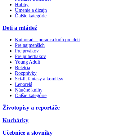
Hobby
Umenie a dizajn
Ďalšie kategórie
Deti a mládež
Knihorad – poradca kníh pre deti
Pre najmenších
Pre prvákov
Pre pubertiakov
Young Adult
Beletria
Rozprávky
Sci-fi, fantasy a komiksy
Leporelá
Náučné knihy
Ďalšie kategórie
Životopisy a reportáže
Kuchárky
Učebnice a slovníky