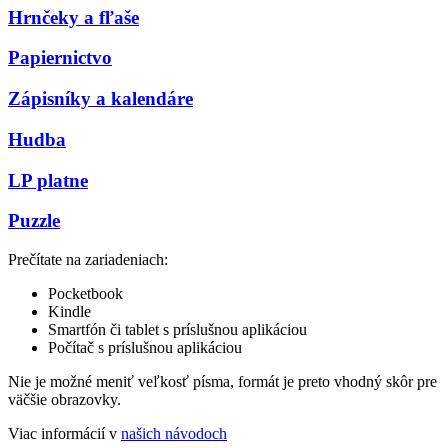
Hrnčeky a fľaše
Papiernictvo
Zápisníky a kalendáre
Hudba
LP platne
Puzzle
Prečítate na zariadeniach:
Pocketbook
Kindle
Smartfón či tablet s príslušnou aplikáciou
Počítač s príslušnou aplikáciou
Nie je možné meniť veľkosť písma, formát je preto vhodný skôr pre
väčšie obrazovky.
Viac informácií v
našich návodoch