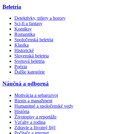
Beletria
Detektívky, trilery a horory
Sci-fi a fantasy
Komiksy
Romantika
Spoločenská beletria
Klasika
Historické
Slovenská beletria
Svetová beletria
Poézia
Ďalšie kategórie
Náučná a odborná
Motivácia a sebarozvoj
Biznis a manažment
Humanitné a spoločenské vedy
História
Životopisy a reportáže
Vzťahy a rodina
Zdravie a životný štýl
Počítače a internet