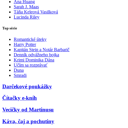
Ana Huang
Sarah J. Maas
Táňa Keleová Vasilková
Lucinda Riley
Top série
Romantické úteky
Harry Potter
Kapitán Stein a Notár Barbarič
Denník odvážneho bojka
Krimi Dominika Dána
Učím sa rozprávať
Duna
Smradi
Darčekové poukážky
Čítačky e-kníh
Vecičky od Martinusu
Káva, čaj a pochutiny