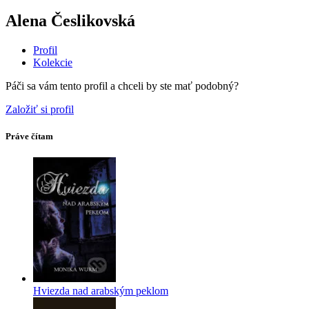
Alena Česlikovská
Profil
Kolekcie
Páči sa vám tento profil a chceli by ste mať podobný?
Založiť si profil
Práve čítam
Hviezda nad arabským peklom