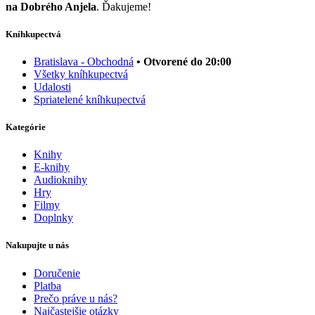
na Dobrého Anjela
. Ďakujeme!
Kníhkupectvá
Bratislava - Obchodná
• Otvorené do 20:00
Všetky kníhkupectvá
Udalosti
Spriatelené kníhkupectvá
Kategórie
Knihy
E-knihy
Audioknihy
Hry
Filmy
Doplnky
Nakupujte u nás
Doručenie
Platba
Prečo práve u nás?
Najčastejšie otázky