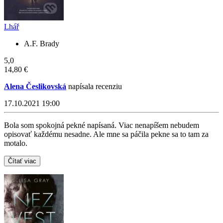
Lhář
A.F. Brady
5,0
14,80 €
Alena Česlikovská
napísala recenziu
17.10.2021 19:00
Bola som spokojná pekné napísaná. Viac nenapíšem nebudem
opisovať každému nesadne. Ale mne sa páčila pekne sa to tam za
motalo.
Čítať viac