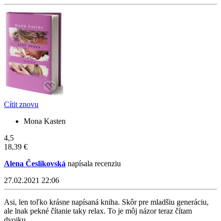
Cítit znovu
Mona Kasten
4,5
18,39 €
Alena Česlikovská
napísala recenziu
27.02.2021 22:06
Asi, len toľko krásne napísaná kniha. Skôr pre mladšiu generáciu,
ale lnak pekné čítanie taky relax. To je môj názor teraz čítam
dvojku.