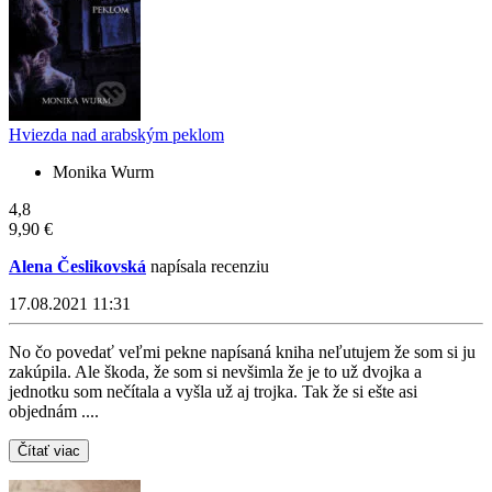
Hviezda nad arabským peklom
Monika Wurm
4,8
9,90 €
Alena Česlikovská
napísala recenziu
17.08.2021 11:31
No čo povedať veľmi pekne napísaná kniha neľutujem že som si ju
zakúpila. Ale škoda, že som si nevšimla že je to už dvojka a
jednotku som nečítala a vyšla už aj trojka. Tak že si ešte asi
objednám ....
Čítať viac