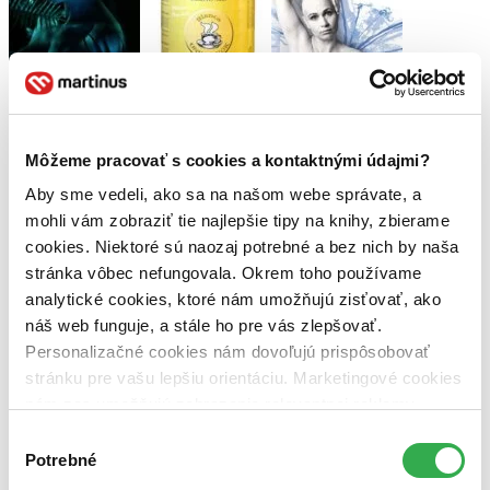
Noc, keď
som spadla
Predchádzajúce
Ďalšie
Môžeme pracovať s cookies a kontaktnými údajmi?
Moje aktivity
Aby sme vedeli, ako sa na našom webe správate, a
mohli vám zobraziť tie najlepšie tipy na knihy, zbierame
cookies. Niektoré sú naozaj potrebné a bez nich by naša
stránka vôbec nefungovala. Okrem toho používame
analytické cookies, ktoré nám umožňujú zisťovať, ako
Alena Česlikovská
prečítala knihu
náš web funguje, a stále ho pre vás zlepšovať.
Personalizačné cookies nám dovoľujú prispôsobovať
21.11.2024 20:05
stránku pre vašu lepšiu orientáciu. Marketingové cookies
nám zas umožňujú zobrazenie relevantnej reklamy.
Niektoré údaje zdieľame aj s tretími stranami. Veľmi by
Výber
nám pomohlo, keby sme mohli používať všetky tieto
Potrebné
súhlasu
cookies. Ďakujeme!