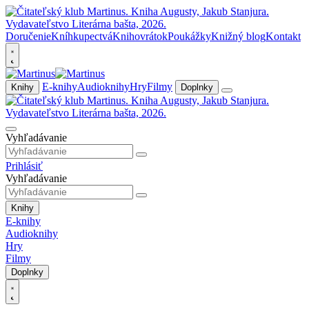
Doručenie
Kníhkupectvá
Knihovrátok
Poukážky
Knižný blog
Kontakt
E-knihy
Audioknihy
Hry
Filmy
Knihy
Doplnky
Vyhľadávanie
Prihlásiť
Vyhľadávanie
Knihy
E-knihy
Audioknihy
Hry
Filmy
Doplnky