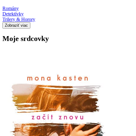
Romány
Detektívky
Trilery & Horory
Zobraziť viac
Moje srdcovky