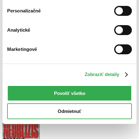
Personalizačné
Nablízku
Analytické
Lucie Whitehouse
Marketingové
5,0
3,24 €
Zobraziť detaily
Alena Česlikovská
prečítala knihu
Povoliť všetko
21.11.2024 20:05
Odmietnuť