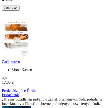
Čítať viac
Začít znovu
Mona Kasten
4,4
17,00 €
Predchádzajúce
Ďalšie
Pridať citát
Krásne vozidlá len priťahujú závisť priemerných ľudí, pohŕdanie
intelektuálov a ľútosť duchovne prebudených, osvietených ľudí.