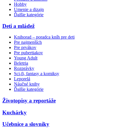
Hobby
Umenie a dizajn
Ďalšie kategórie
Deti a mládež
Knihorad – poradca kníh pre deti
Pre najmenších
Pre prvákov
Pre pubertiakov
Young Adult
Beletria
Rozprávky
Sci-fi, fantasy a komiksy
Leporelá
Náučné knihy
Ďalšie kategórie
Životopisy a reportáže
Kuchárky
Učebnice a slovníky