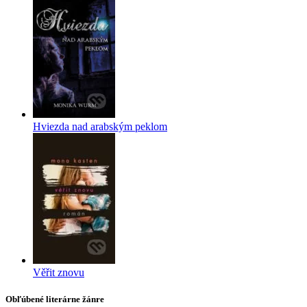
Hviezda nad arabským peklom
Věřit znovu
Obľúbené literárne žánre