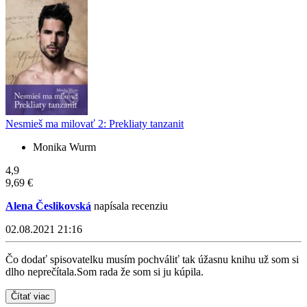
Nesmieš ma milovať 2: Prekliaty tanzanit
Monika Wurm
4,9
9,69 €
Alena Česlikovská
napísala recenziu
02.08.2021 21:16
Čo dodať spisovatelku musím pochváliť tak úžasnu knihu už som si
dlho neprečítala.Som rada že som si ju kúpila.
Čítať viac