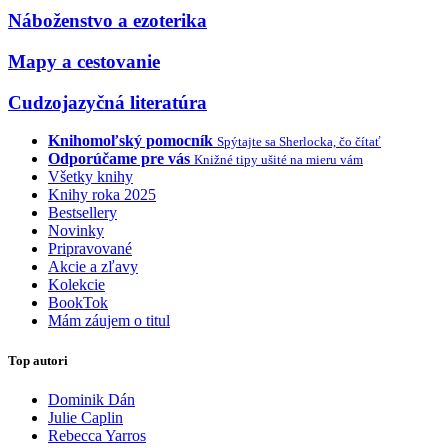
Náboženstvo a ezoterika
Mapy a cestovanie
Cudzojazyčná literatúra
Knihomoľský pomocník
Spýtajte sa Sherlocka, čo čítať
Odporúčame pre vás
Knižné tipy ušité na mieru vám
Všetky knihy
Knihy roka 2025
Bestsellery
Novinky
Pripravované
Akcie a zľavy
Kolekcie
BookTok
Mám záujem o titul
Top autori
Dominik Dán
Julie Caplin
Rebecca Yarros