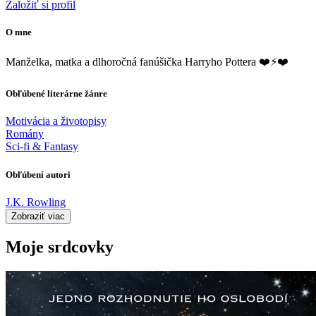
Založiť si profil
O mne
Manželka, matka a dlhoročná fanúšička Harryho Pottera ❤️⚡❤️
Obľúbené literárne žánre
Motivácia a životopisy
Romány
Sci-fi & Fantasy
Obľúbení autori
J.K. Rowling
Zobraziť viac
Moje srdcovky