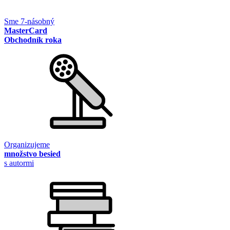
Sme 7-násobný
MasterCard
Obchodník roka
Organizujeme
množstvo besied
s autormi