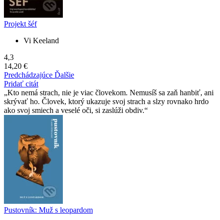
Projekt šéf
Vi Keeland
4,3
14,20 €
Predchádzajúce
Ďalšie
Pridať citát
Kto nemá strach, nie je viac človekom. Nemusíš sa zaň hanbiť, ani
skrývať ho. Človek, ktorý ukazuje svoj strach a slzy rovnako hrdo
ako svoj smiech a veselé oči, si zaslúži obdiv.
Pustovník: Muž s leopardom