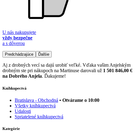
U nás nakupujete
vždy bezpečne
a s dôverou
Predchádzajúce
Ďalšie
Aj z drobných vecí sa dajú urobiť veľké. Vďaka vašim Anjelským
drobným ste pri nákupoch na Martinuse darovali už
1 501 846,00 €
na Dobrého Anjela
. Ďakujeme!
Kníhkupectvá
Bratislava - Obchodná
• Otvárame o 10:00
Všetky kníhkupectvá
Udalosti
Spriatelené kníhkupectvá
Kategórie