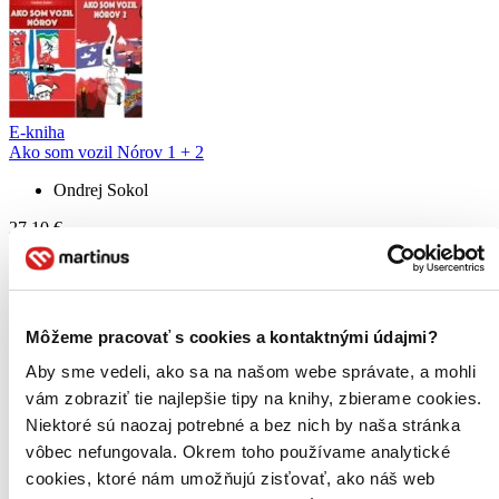
E-kniha
Ako som vozil Nórov 1 + 2
Ondrej Sokol
27,10 €
Adriána Tušanová
napísala recenziu
11.02.2024 10:47
Môžeme pracovať s cookies a kontaktnými údajmi?
Veľmi milé príbehy zo života malého Matejka, ktoré vystihujú deň
Aby sme vedeli, ako sa na našom webe správate, a mohli
nejedného malého šibala (a nejednej maminy ). Deťom aj mne sa
kniha veľmi páči a jej čítanie je u nás na každodennom poriadku.
vám zobraziť tie najlepšie tipy na knihy, zbierame cookies.
Niektoré sú naozaj potrebné a bez nich by naša stránka
Čítať viac
vôbec nefungovala. Okrem toho používame analytické
cookies, ktoré nám umožňujú zisťovať, ako náš web