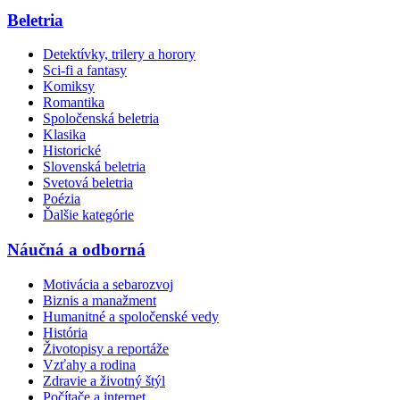
Beletria
Detektívky, trilery a horory
Sci-fi a fantasy
Komiksy
Romantika
Spoločenská beletria
Klasika
Historické
Slovenská beletria
Svetová beletria
Poézia
Ďalšie kategórie
Náučná a odborná
Motivácia a sebarozvoj
Biznis a manažment
Humanitné a spoločenské vedy
História
Životopisy a reportáže
Vzťahy a rodina
Zdravie a životný štýl
Počítače a internet