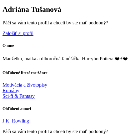
Adriána Tušanová
Páči sa vám tento profil a chceli by ste mať podobný?
Založiť si profil
O mne
Manželka, matka a dlhoročná fanúšička Harryho Pottera ❤️⚡❤️
Obľúbené literárne žánre
Motivácia a životopisy
Romány
Sci-fi & Fantasy
Obľúbení autori
J.K. Rowling
Páči sa vám tento profil a chceli by ste mať podobný?