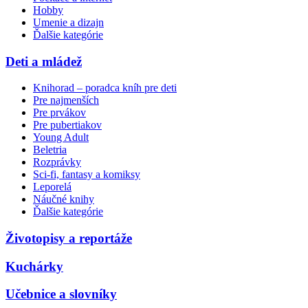
Hobby
Umenie a dizajn
Ďalšie kategórie
Deti a mládež
Knihorad – poradca kníh pre deti
Pre najmenších
Pre prvákov
Pre pubertiakov
Young Adult
Beletria
Rozprávky
Sci-fi, fantasy a komiksy
Leporelá
Náučné knihy
Ďalšie kategórie
Životopisy a reportáže
Kuchárky
Učebnice a slovníky