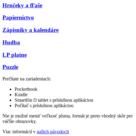
Hrnčeky a fľaše
Papiernictvo
Zápisníky a kalendáre
Hudba
LP platne
Puzzle
Prečítate na zariadeniach:
Pocketbook
Kindle
Smartfón či tablet s príslušnou aplikáciou
Počítač s príslušnou aplikáciou
Nie je možné meniť veľkosť písma, formát je preto vhodný skôr pre
väčšie obrazovky.
Viac informácií v
našich návodoch