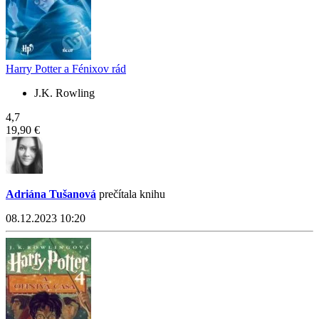
Harry Potter a Fénixov rád
J.K. Rowling
4,7
19,90 €
Adriána Tušanová
prečítala knihu
08.12.2023 10:20