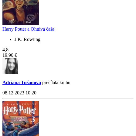
Harry Potter a Ohnivá čaša
J.K. Rowling
4,8
19,90 €
Adriána Tušanová
prečítala knihu
08.12.2023 10:20