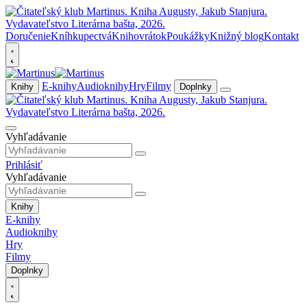
Doručenie
Kníhkupectvá
Knihovrátok
Poukážky
Knižný blog
Kontakt
E-knihy
Audioknihy
Hry
Filmy
Knihy
Doplnky
Vyhľadávanie
Prihlásiť
Vyhľadávanie
Knihy
E-knihy
Audioknihy
Hry
Filmy
Doplnky