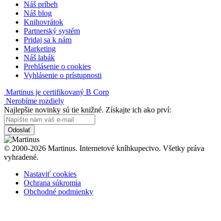
Náš príbeh
Náš blog
Knihovrátok
Partnerský systém
Pridaj sa k nám
Marketing
Náš labák
Prehlásenie o cookies
Vyhlásenie o prístupnosti
Martinus je certifikovaný B Corp
Nerobíme rozdiely
Najlepšie novinky sú tie knižné. Získajte ich ako prví:
Odoslať
© 2000-2026 Martinus. Internetové kníhkupectvo. Všetky práva
vyhradené.
Nastaviť cookies
Ochrana súkromia
Obchodné podmienky