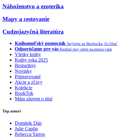
Náboženstvo a ezoterika
Mapy a cestovanie
Cudzojazyčná literatúra
Knihomoľský pomocník
Spýtajte sa Sherlocka, čo čítať
Odporúčame pre vás
Knižné tipy ušité na mieru vám
Všetky knihy
Knihy roka 2025
Bestsellery
Novinky
Pripravované
Akcie a zľavy
Kolekcie
BookTok
Mám záujem o titul
Top autori
Dominik Dán
Julie Caplin
Rebecca Yarros