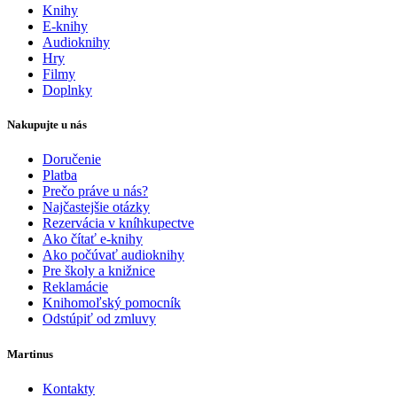
Knihy
E-knihy
Audioknihy
Hry
Filmy
Doplnky
Nakupujte u nás
Doručenie
Platba
Prečo práve u nás?
Najčastejšie otázky
Rezervácia v kníhkupectve
Ako čítať e-knihy
Ako počúvať audioknihy
Pre školy a knižnice
Reklamácie
Knihomoľský pomocník
Odstúpiť od zmluvy
Martinus
Kontakty