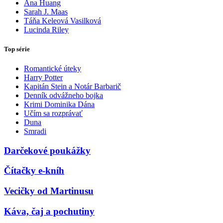
Ana Huang
Sarah J. Maas
Táňa Keleová Vasilková
Lucinda Riley
Top série
Romantické úteky
Harry Potter
Kapitán Stein a Notár Barbarič
Denník odvážneho bojka
Krimi Dominika Dána
Učím sa rozprávať
Duna
Smradi
Darčekové poukážky
Čítačky e-kníh
Vecičky od Martinusu
Káva, čaj a pochutiny