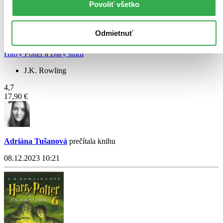
Povoliť všetko
Odmietnuť
Harry Potter a Dary smrti
J.K. Rowling
4,7
17,90 €
Adriána Tušanová
prečítala knihu
08.12.2023 10:21