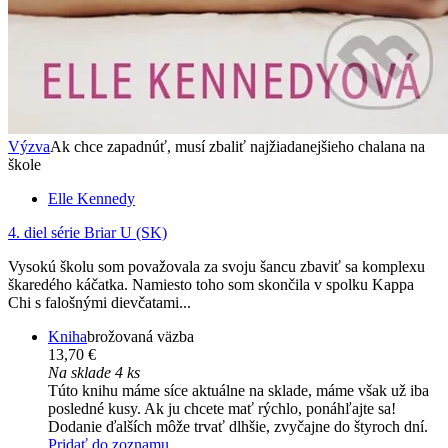
Výzva
Ak chce zapadnúť, musí zbaliť najžiadanejšieho chalana na
škole
Elle Kennedy
4. diel série
Briar U (SK)
Vysokú školu som považovala za svoju šancu zbaviť sa komplexu
škaredého káčatka. Namiesto toho som skončila v spolku Kappa
Chi s falošnými dievčatami...
Kniha
brožovaná väzba
13,70 €
Na sklade 4 ks
Túto knihu máme síce aktuálne na sklade, máme však už iba
posledné kusy. Ak ju chcete mať rýchlo, ponáhľajte sa!
Dodanie ďalších môže trvať dlhšie, zvyčajne do štyroch dní.
Pridať do zoznamu