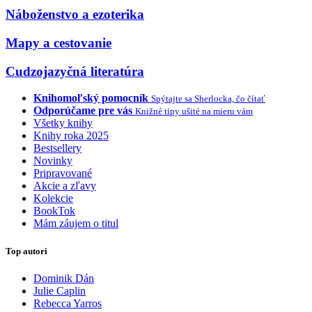
Náboženstvo a ezoterika
Mapy a cestovanie
Cudzojazyčná literatúra
Knihomoľský pomocník
Spýtajte sa Sherlocka, čo čítať
Odporúčame pre vás
Knižné tipy ušité na mieru vám
Všetky knihy
Knihy roka 2025
Bestsellery
Novinky
Pripravované
Akcie a zľavy
Kolekcie
BookTok
Mám záujem o titul
Top autori
Dominik Dán
Julie Caplin
Rebecca Yarros