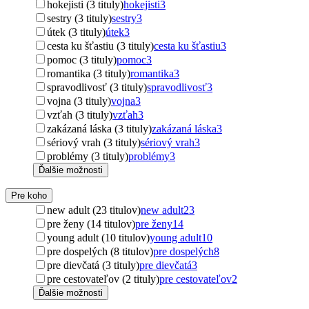
hokejisti (3 tituly)
hokejisti
3
sestry (3 tituly)
sestry
3
útek (3 tituly)
útek
3
cesta ku šťastiu (3 tituly)
cesta ku šťastiu
3
pomoc (3 tituly)
pomoc
3
romantika (3 tituly)
romantika
3
spravodlivosť (3 tituly)
spravodlivosť
3
vojna (3 tituly)
vojna
3
vzťah (3 tituly)
vzťah
3
zakázaná láska (3 tituly)
zakázaná láska
3
sériový vrah (3 tituly)
sériový vrah
3
problémy (3 tituly)
problémy
3
Ďalšie možnosti
Pre koho
new adult (23 titulov)
new adult
23
pre ženy (14 titulov)
pre ženy
14
young adult (10 titulov)
young adult
10
pre dospelých (8 titulov)
pre dospelých
8
pre dievčatá (3 tituly)
pre dievčatá
3
pre cestovateľov (2 tituly)
pre cestovateľov
2
Ďalšie možnosti