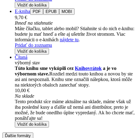
Vložiť do košíka
E-kniha
PDF
EPUB
MOBI
9,70 €
Ihneď na stiahnutie
Máte čítačku, tablet alebo mobil? Stiahnite si do nich e-knihu:
budete ju mať hneď a ešte aj ušetríte život stromom. Viac
informácii o e-knihách
nájdete tu
.
Pridať do zoznamu
Vložiť do košíka
Čítaná
výborný stav
Túto knihu sme vykúpili cez
Knihovrátok
a je vo
výbornom stave.
Rozdiel medzi touto knihou a novou by ste
asi ani nespoznali. Knihu sme označili nálepkou, ktorá môže
na niektorých obaloch zanechať stopy.
10,00 €
Na sklade
Tento produkt síce máme aktuálne na sklade, máme však už
iba posledné kusy a ďalšie už nemá ani distribútor, preto je
možné, že bude onedlho úplne vypredaný. Ak ho chcete mať,
ponáhľajte sa!
Vložiť do košíka
Ďalšie formáty