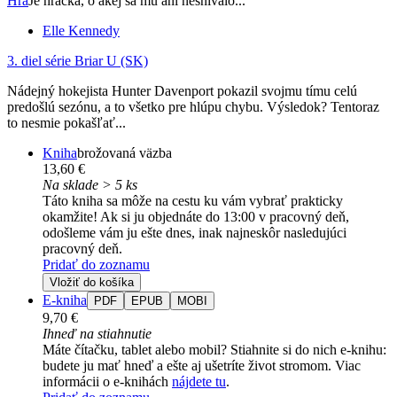
Hra
Je hráčka, o akej sa mu ani nesnívalo...
Elle Kennedy
3. diel série
Briar U (SK)
Nádejný hokejista Hunter Davenport pokazil svojmu tímu celú
predošlú sezónu, a to všetko pre hlúpu chybu. Výsledok? Tentoraz
to nesmie pokašľať...
Kniha
brožovaná väzba
13,60 €
Na sklade > 5 ks
Táto kniha sa môže na cestu ku vám vybrať prakticky
okamžite! Ak si ju objednáte do 13:00 v pracovný deň,
odošleme vám ju ešte dnes, inak najneskôr nasledujúci
pracovný deň.
Pridať do zoznamu
Vložiť do košíka
E-kniha
PDF
EPUB
MOBI
9,70 €
Ihneď na stiahnutie
Máte čítačku, tablet alebo mobil? Stiahnite si do nich e-knihu:
budete ju mať hneď a ešte aj ušetríte život stromom. Viac
informácii o e-knihách
nájdete tu
.