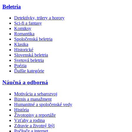
Beletria
Detektívky, trilery a horory
Sci-fi a fantasy
Komiksy
Romantika
Spoločenská beletria
Klasika
Historické
Slovenská beletria
Svetová beletria
Poézia
Ďalšie kategórie
Náučná a odborná
Motivácia a sebarozvoj
Biznis a manažment
Humanitné a spoločenské vedy
História
Životopisy a reportáže
Vzťahy a rodina
Zdravie a životný štýl
Počítače a internet