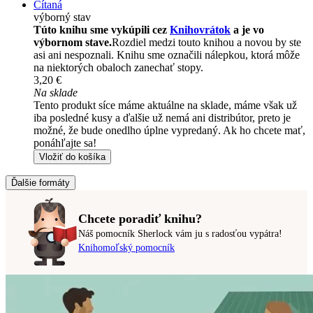
Čítaná
výborný stav
Túto knihu sme vykúpili cez
Knihovrátok
a je vo
výbornom stave.
Rozdiel medzi touto knihou a novou by ste
asi ani nespoznali. Knihu sme označili nálepkou, ktorá môže
na niektorých obaloch zanechať stopy.
3,20 €
Na sklade
Tento produkt síce máme aktuálne na sklade, máme však už
iba posledné kusy a ďalšie už nemá ani distribútor, preto je
možné, že bude onedlho úplne vypredaný. Ak ho chcete mať,
ponáhľajte sa!
Vložiť do košíka
Ďalšie formáty
Chcete poradiť knihu?
Náš pomocník Sherlock vám ju s radosťou vypátra!
Knihomoľský pomocník