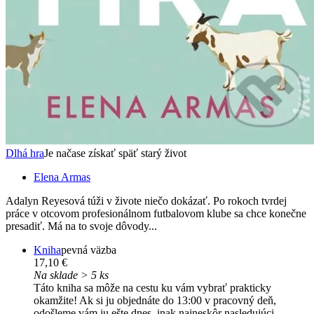
Dlhá hra
Je načase získať späť starý život
Elena Armas
Adalyn Reyesová túži v živote niečo dokázať. Po rokoch tvrdej
práce v otcovom profesionálnom futbalovom klube sa chce konečne
presadiť. Má na to svoje dôvody...
Kniha
pevná väzba
17,10 €
Na sklade > 5 ks
Táto kniha sa môže na cestu ku vám vybrať prakticky
okamžite! Ak si ju objednáte do 13:00 v pracovný deň,
odošleme vám ju ešte dnes, inak najneskôr nasledujúci