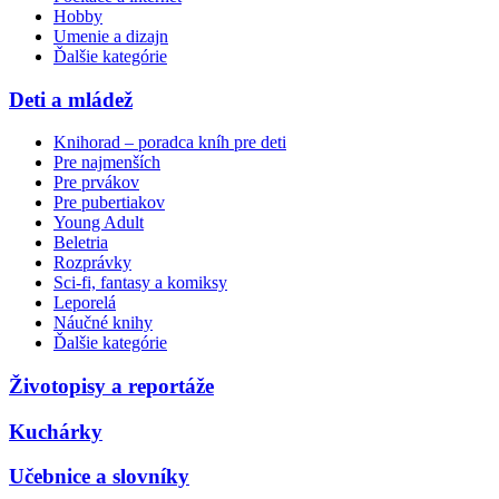
Hobby
Umenie a dizajn
Ďalšie kategórie
Deti a mládež
Knihorad – poradca kníh pre deti
Pre najmenších
Pre prvákov
Pre pubertiakov
Young Adult
Beletria
Rozprávky
Sci-fi, fantasy a komiksy
Leporelá
Náučné knihy
Ďalšie kategórie
Životopisy a reportáže
Kuchárky
Učebnice a slovníky