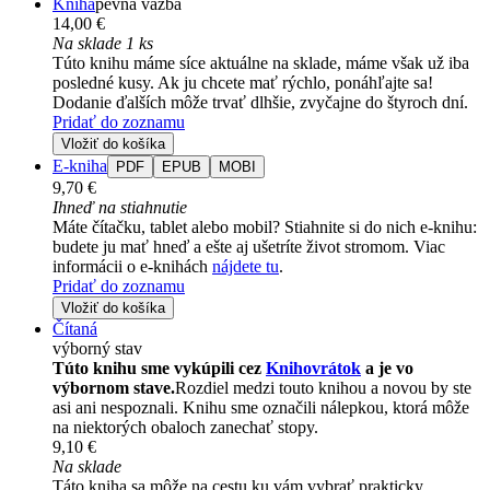
Kniha
pevná väzba
14,00 €
Na sklade 1 ks
Túto knihu máme síce aktuálne na sklade, máme však už iba
posledné kusy. Ak ju chcete mať rýchlo, ponáhľajte sa!
Dodanie ďalších môže trvať dlhšie, zvyčajne do štyroch dní.
Pridať do zoznamu
Vložiť do košíka
E-kniha
PDF
EPUB
MOBI
9,70 €
Ihneď na stiahnutie
Máte čítačku, tablet alebo mobil? Stiahnite si do nich e-knihu:
budete ju mať hneď a ešte aj ušetríte život stromom. Viac
informácii o e-knihách
nájdete tu
.
Pridať do zoznamu
Vložiť do košíka
Čítaná
výborný stav
Túto knihu sme vykúpili cez
Knihovrátok
a je vo
výbornom stave.
Rozdiel medzi touto knihou a novou by ste
asi ani nespoznali. Knihu sme označili nálepkou, ktorá môže
na niektorých obaloch zanechať stopy.
9,10 €
Na sklade
Táto kniha sa môže na cestu ku vám vybrať prakticky