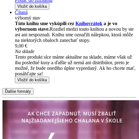
Pridať do zoznamu
Vložiť do košíka
Čítaná
výborný stav
Túto knihu sme vykúpili cez
Knihovrátok
a je vo
výbornom stave.
Rozdiel medzi touto knihou a novou by ste
asi ani nespoznali. Knihu sme označili nálepkou, ktorá môže
na niektorých obaloch zanechať stopy.
9,00 €
Na sklade
Tento produkt síce máme aktuálne na sklade, máme však už
iba posledné kusy a ďalšie už nemá ani distribútor, preto je
možné, že bude onedlho úplne vypredaný. Ak ho chcete mať,
ponáhľajte sa!
Vložiť do košíka
Ďalšie formáty