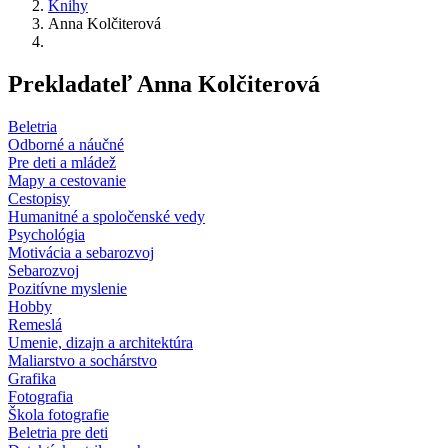
Knihy
Anna Kolčiterová
Prekladateľ Anna Kolčiterová
Beletria
Odborné a náučné
Pre deti a mládež
Mapy a cestovanie
Cestopisy
Humanitné a spoločenské vedy
Psychológia
Motivácia a sebarozvoj
Sebarozvoj
Pozitívne myslenie
Hobby
Remeslá
Umenie, dizajn a architektúra
Maliarstvo a sochárstvo
Grafika
Fotografia
Škola fotografie
Beletria pre deti