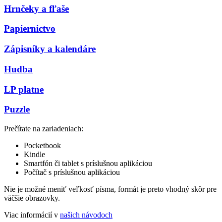
Hrnčeky a fľaše
Papiernictvo
Zápisníky a kalendáre
Hudba
LP platne
Puzzle
Prečítate na zariadeniach:
Pocketbook
Kindle
Smartfón či tablet s príslušnou aplikáciou
Počítač s príslušnou aplikáciou
Nie je možné meniť veľkosť písma, formát je preto vhodný skôr pre
väčšie obrazovky.
Viac informácií v
našich návodoch