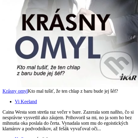
Krásny omyl
Kto mal tušiť, že ten chlap z baru bude jej šéf?
Vi Keeland
Caina Westa som stretla raz večer v bare. Zazerala som naňho, čo si
nesprávne vysvetlil ako záujem. Prihovoril sa mi, no ja som ho bez
mihnutia oka poslala do čerta. Vynadala som mu do egoistických
klamárov a podvodníkov, až fešák vyvaľoval oči...