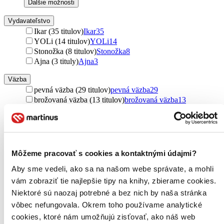
Ďalšie možnosti
Vydavateľstvo
Ikar (35 titulov)
Ikar
35
YOLi (14 titulov)
YOLi
14
Stonožka (8 titulov)
Stonožka
8
Ajna (3 tituly)
Ajna
3
Väzba
pevná väzba (29 titulov)
pevná väzba
29
brožovaná väzba (13 titulov)
brožovaná väzba
13
leporelo (5 titulov)
leporelo
5
Formát
E-kniha: EPUB (13 titulov)
E-kniha: EPUB
13
E-kniha: MOBI (13 titulov)
E-kniha: MOBI
13
Môžeme pracovať s cookies a kontaktnými údajmi?
E-kniha: PDF (11 titulov)
E-kniha: PDF
11
Aby sme vedeli, ako sa na našom webe správate, a mohli
Zúžiť výber
vám zobraziť tie najlepšie tipy na knihy, zbierame cookies.
Niektoré sú naozaj potrebné a bez nich by naša stránka
Zoradiť
vôbec nefungovala. Okrem toho používame analytické
cookies, ktoré nám umožňujú zisťovať, ako náš web