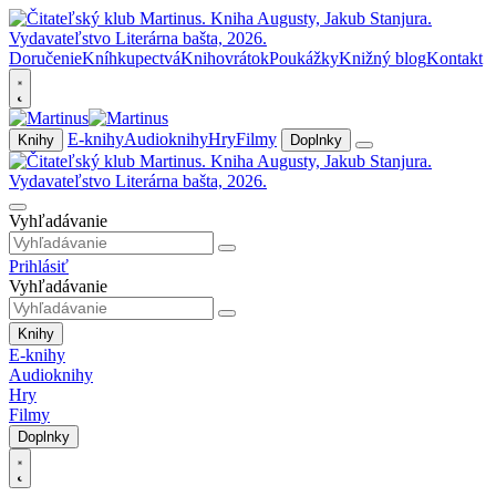
Doručenie
Kníhkupectvá
Knihovrátok
Poukážky
Knižný blog
Kontakt
E-knihy
Audioknihy
Hry
Filmy
Knihy
Doplnky
Vyhľadávanie
Prihlásiť
Vyhľadávanie
Knihy
E-knihy
Audioknihy
Hry
Filmy
Doplnky