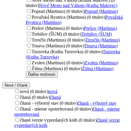
Nové Mesto nad Váhom (Kniha Malovec) (0
titulov)
Nové Mesto nad Váhom (Kniha Malovec)
Poprad (Martinus) (0 titulov)
Poprad (Martinus)
Považská Bystrica (Martinus) (0 titulov)
Považská
Bystrica (Martinus)
Prešov (Martinus) (0 titulov)
Prešov (Martinus)
Trebišov (ŠUM) (0 titulov)
Trebišov (ŠUM)
Trenčín (Martinus) (0 titulov)
Trenčín (Martinus)
Trnava (Martinus) (0 titulov)
Trnava (Martinus)
Turzovka (Kniha Turzovka) (0 titulov)
Turzovka
(Kniha Turzovka)
Zvolen (Martinus) (0 titulov)
Zvolen (Martinus)
Žilina (Martinus) (0 titulov)
Žilina (Martinus)
Ďalšie možnosti
Nové / čítané
nová (0 titulov)
nová
čítaná (0 titulov)
čítaná
čítaná - výborný stav (0 titulov)
čítaná - výborný stav
čítaná - mierne opotrebovaná (0 titulov)
čítaná - mierne
opotrebovaná
čítané verzie vypredaných kníh (0 titulov)
čítané verzie
vypredaných kníh