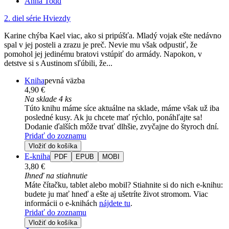
Anna Todd
2. diel série
Hviezdy
Karine chýba Kael viac, ako si pripúšťa. Mladý vojak ešte nedávno
spal v jej posteli a zrazu je preč. Nevie mu však odpustiť, že
pomohol jej jedinému bratovi vstúpiť do armády. Napokon, v
detstve si s Austinom sľúbili, že...
Kniha
pevná väzba
4,90 €
Na sklade 4 ks
Túto knihu máme síce aktuálne na sklade, máme však už iba
posledné kusy. Ak ju chcete mať rýchlo, ponáhľajte sa!
Dodanie ďalších môže trvať dlhšie, zvyčajne do štyroch dní.
Pridať do zoznamu
Vložiť do košíka
E-kniha
PDF
EPUB
MOBI
3,80 €
Ihneď na stiahnutie
Máte čítačku, tablet alebo mobil? Stiahnite si do nich e-knihu:
budete ju mať hneď a ešte aj ušetríte život stromom. Viac
informácii o e-knihách
nájdete tu
.
Pridať do zoznamu
Vložiť do košíka