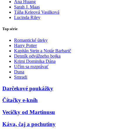
Ana Huang
Sarah J. Maas
Táňa Keleová Vasilková
Lucinda Riley
Top série
Romantické úteky
Harry Potter
Kapitán Stein a Notár Barbarič
Denník odvážneho bojka
Krimi Dominika Dána
Učím sa rozprávať
Duna
Smradi
Darčekové poukážky
Čítačky e-kníh
Vecičky od Martinusu
Káva, čaj a pochutiny