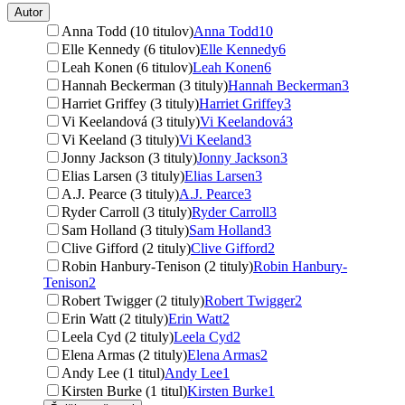
Autor
Anna Todd (10 titulov)
Anna Todd
10
Elle Kennedy (6 titulov)
Elle Kennedy
6
Leah Konen (6 titulov)
Leah Konen
6
Hannah Beckerman (3 tituly)
Hannah Beckerman
3
Harriet Griffey (3 tituly)
Harriet Griffey
3
Vi Keelandová (3 tituly)
Vi Keelandová
3
Vi Keeland (3 tituly)
Vi Keeland
3
Jonny Jackson (3 tituly)
Jonny Jackson
3
Elias Larsen (3 tituly)
Elias Larsen
3
A.J. Pearce (3 tituly)
A.J. Pearce
3
Ryder Carroll (3 tituly)
Ryder Carroll
3
Sam Holland (3 tituly)
Sam Holland
3
Clive Gifford (2 tituly)
Clive Gifford
2
Robin Hanbury-Tenison (2 tituly)
Robin Hanbury-
Tenison
2
Robert Twigger (2 tituly)
Robert Twigger
2
Erin Watt (2 tituly)
Erin Watt
2
Leela Cyd (2 tituly)
Leela Cyd
2
Elena Armas (2 tituly)
Elena Armas
2
Andy Lee (1 titul)
Andy Lee
1
Kirsten Burke (1 titul)
Kirsten Burke
1