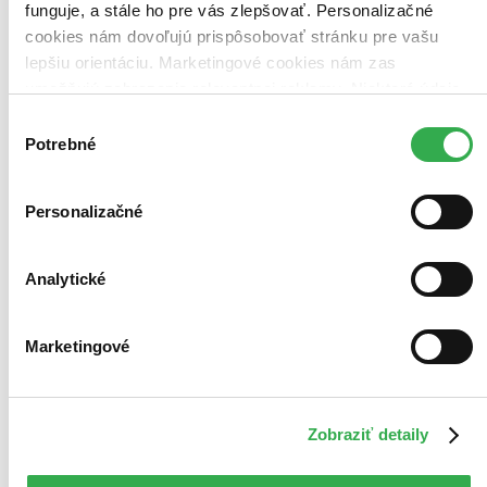
funguje, a stále ho pre vás zlepšovať. Personalizačné
cookies nám dovoľujú prispôsobovať stránku pre vašu
Bestsellery
lepšiu orientáciu. Marketingové cookies nám zas
Top hodnotené
Novinky
umožňujú zobrazenie relevantnej reklamy. Niektoré údaje
Najdrahšie
zdieľame aj s tretími stranami. Veľmi by nám pomohlo,
Výber
Najlacnejšie
keby sme mohli používať všetky tieto cookies. Ďakujeme!
Najvyššia zľava
Potrebné
súhlasu
60 produktov
Personalizačné
Analytické
Marketingové
Zobraziť detaily