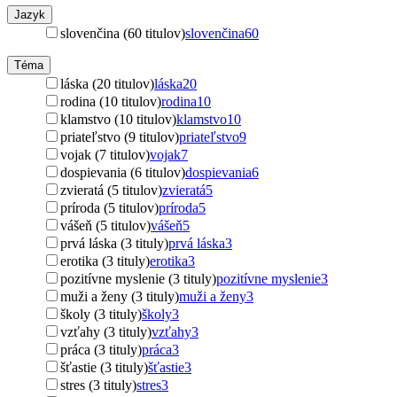
Jazyk
slovenčina (60 titulov)
slovenčina
60
Téma
láska (20 titulov)
láska
20
rodina (10 titulov)
rodina
10
klamstvo (10 titulov)
klamstvo
10
priateľstvo (9 titulov)
priateľstvo
9
vojak (7 titulov)
vojak
7
dospievania (6 titulov)
dospievania
6
zvieratá (5 titulov)
zvieratá
5
príroda (5 titulov)
príroda
5
vášeň (5 titulov)
vášeň
5
prvá láska (3 tituly)
prvá láska
3
erotika (3 tituly)
erotika
3
pozitívne myslenie (3 tituly)
pozitívne myslenie
3
muži a ženy (3 tituly)
muži a ženy
3
školy (3 tituly)
školy
3
vzťahy (3 tituly)
vzťahy
3
práca (3 tituly)
práca
3
šťastie (3 tituly)
šťastie
3
stres (3 tituly)
stres
3