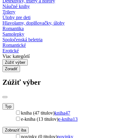
Detektívky, trilery a horory
Náučné knihy
Trilery
Úlohy pre deti
Hlavolamy, doplňovačky, úlohy
Romantika
Samolepky
Spoločenská beletria
Romantické
Erotické
Viac kategórií
Zúžiť výber
Zoradiť
Zúžiť výber
Typ
kniha (47 titulov)
kniha
47
e-kniha (13 titulov)
e-kniha
13
Zobraziť iba
novinky (0 titulov)
novinky