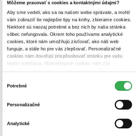
Môžeme pracovať s cookies a kontaktnými údajmi?
Aby sme vedeli, ako sa na našom webe správate, a mohli
vám zobraziť tie najlepšie tipy na knihy, zbierame cookies.
Lagom: Švédske umenie rovnováhy
Niektoré sú naozaj potrebné a bez nich by naša stránka
vôbec nefungovala. Okrem toho používame analytické
Elias Larsen
cookies, ktoré nám umožňujú zisťovať, ako náš web
Jonny Jackson
funguje, a stále ho pre vás zlepšovať. Personalizačné
Lagom (vyslovuje sa lah-gom) znamená po švédsky ani veľa, ani
cookies nám dovoľujú prispôsobovať stránku pre vašu
málo, tak akurát. Je to smerovanie k dosiahnutiu zdravej rovnováhy
plnej šťastia vo všetkých aspektoch života, napríklad striedmo jesť a
lepšiu orientáciu. Marketingové cookies nám zas
piť, šetriť, nie prehnane míňa?...
umožňujú zobrazenie relevantnej reklamy. Niektoré údaje
zdieľame aj s tretími stranami. Veľmi by nám pomohlo,
Kniha
pevná väzba
Výber
10,70 €
keby sme mohli používať všetky tieto cookies. Ďakujeme!
Potrebné
súhlasu
-7 %
Na sklade 1 ks
Túto knihu máme síce aktuálne na sklade, máme však už iba
Personalizačné
posledné kusy. Ak ju chcete mať rýchlo, ponáhľajte sa!
Dodanie ďalších môže trvať dlhšie, zvyčajne do 19 dní.
Pridať do zoznamu
Vložiť do košíka
Analytické
Čítaná
mierne opotrebovaná