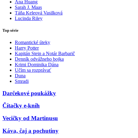
Ana Huang
Sarah J. Maas
Táňa Keleová Vasilková
Lucinda Riley
Top série
Romantické úteky
Harry Potter
Kapitán Stein a Notár Barbarič
Denník odvážneho bojka
Krimi Dominika Dána
Učím sa rozprávať
Duna
Smradi
Darčekové poukážky
Čítačky e-kníh
Vecičky od Martinusu
Káva, čaj a pochutiny