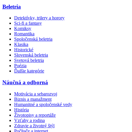
Beletria
Detektívky, trilery a horory
Sci-fi a fantasy
Komiksy
Romantika
Spoločenská beletria
Klasika
Historické
Slovenská beletria
Svetová beletria
Poézia
Ďalšie kategórie
Náučná a odborná
Motivácia a sebarozvoj
Biznis a manažment
Humanitné a spoločenské vedy
História
Životopisy a reportáže
Vzťahy a rodina
Zdravie a životný štýl
Počítače a internet