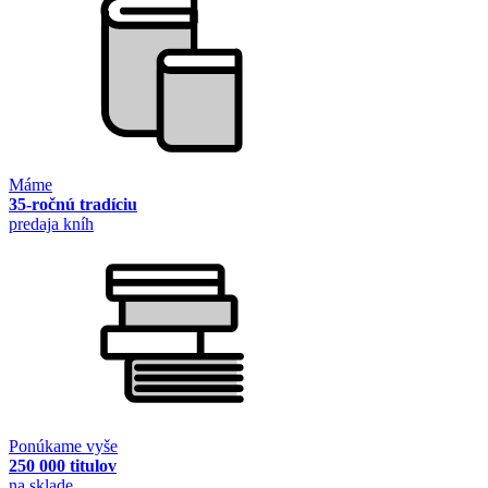
Máme
35-ročnú tradíciu
predaja kníh
Ponúkame vyše
250 000 titulov
na sklade