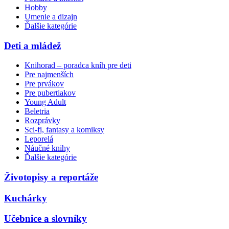
Hobby
Umenie a dizajn
Ďalšie kategórie
Deti a mládež
Knihorad – poradca kníh pre deti
Pre najmenších
Pre prvákov
Pre pubertiakov
Young Adult
Beletria
Rozprávky
Sci-fi, fantasy a komiksy
Leporelá
Náučné knihy
Ďalšie kategórie
Životopisy a reportáže
Kuchárky
Učebnice a slovníky