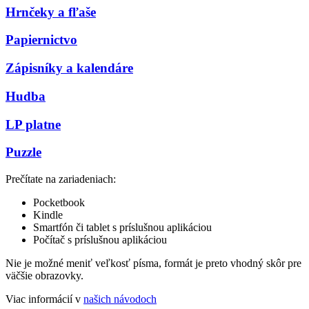
Hrnčeky a fľaše
Papiernictvo
Zápisníky a kalendáre
Hudba
LP platne
Puzzle
Prečítate na zariadeniach:
Pocketbook
Kindle
Smartfón či tablet s príslušnou aplikáciou
Počítač s príslušnou aplikáciou
Nie je možné meniť veľkosť písma, formát je preto vhodný skôr pre
väčšie obrazovky.
Viac informácií v
našich návodoch