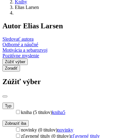
Knihy
Elias Larsen
Autor Elias Larsen
Sledovať autora
Odborné a náučné
Motivácia a sebarozvoj
Pozitívne myslenie
Zúžiť výber
Zoradiť
Zúžiť výber
Typ
kniha (5 titulov)
kniha
5
Zobraziť iba
novinky (0 titulov)
novinky
zľavnené tituly (0 titulov)
zľavnené tituly