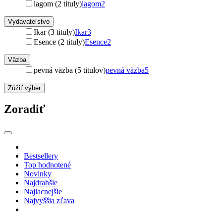
lagom (2 tituly)
lagom
2
Vydavateľstvo
Ikar (3 tituly)
Ikar
3
Esence (2 tituly)
Esence
2
Väzba
pevná väzba (5 titulov)
pevná väzba
5
Zúžiť výber
Zoradiť
Bestsellery
Top hodnotené
Novinky
Najdrahšie
Najlacnejšie
Najvyššia zľava