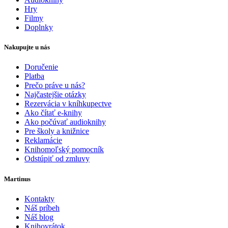
Hry
Filmy
Doplnky
Nakupujte u nás
Doručenie
Platba
Prečo práve u nás?
Najčastejšie otázky
Rezervácia v kníhkupectve
Ako čítať e-knihy
Ako počúvať audioknihy
Pre školy a knižnice
Reklamácie
Knihomoľský pomocník
Odstúpiť od zmluvy
Martinus
Kontakty
Náš príbeh
Náš blog
Knihovrátok