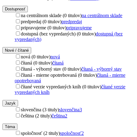
Dostupnosť
na centrálnom sklade (0 titulov)
na centrálnom sklade
predpredaj (0 titulov)
predpredaj
pripravujeme (0 titulov)
pripravujeme
dostupná (bez vypredaných) (0 titulov)
dostupná (bez
vypredaných)
Nové / čítané
nová (0 titulov)
nová
čítaná (0 titulov)
čítaná
čítaná - výborný stav (0 titulov)
čítaná - výborný stav
čítaná - mierne opotrebovaná (0 titulov)
čítaná - mierne
opotrebovaná
čítané verzie vypredaných kníh (0 titulov)
čítané verzie
vypredaných kníh
Jazyk
slovenčina (3 tituly)
slovenčina
3
čeština (2 tituly)
čeština
2
Téma
spoločnosť (2 tituly)
spoločnosť
2