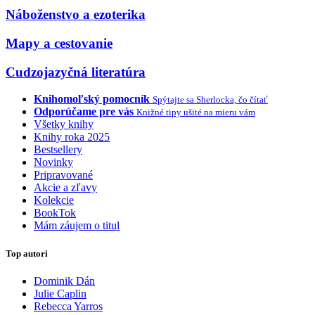
Náboženstvo a ezoterika
Mapy a cestovanie
Cudzojazyčná literatúra
Knihomoľský pomocník
Spýtajte sa Sherlocka, čo čítať
Odporúčame pre vás
Knižné tipy ušité na mieru vám
Všetky knihy
Knihy roka 2025
Bestsellery
Novinky
Pripravované
Akcie a zľavy
Kolekcie
BookTok
Mám záujem o titul
Top autori
Dominik Dán
Julie Caplin
Rebecca Yarros