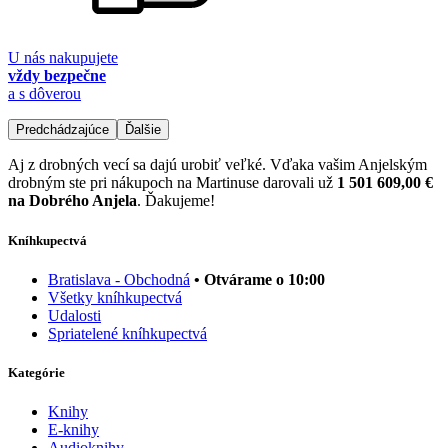
U nás nakupujete
vždy bezpečne
a s dôverou
Predchádzajúce
Ďalšie
Aj z drobných vecí sa dajú urobiť veľké. Vďaka vašim Anjelským
drobným ste pri nákupoch na Martinuse darovali už
1 501 609,00 €
na Dobrého Anjela
. Ďakujeme!
Kníhkupectvá
Bratislava - Obchodná
• Otvárame o 10:00
Všetky kníhkupectvá
Udalosti
Spriatelené kníhkupectvá
Kategórie
Knihy
E-knihy
Audioknihy