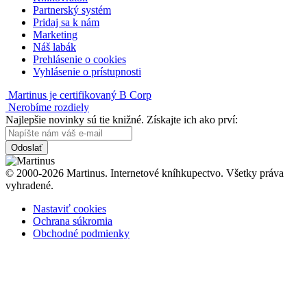
Partnerský systém
Pridaj sa k nám
Marketing
Náš labák
Prehlásenie o cookies
Vyhlásenie o prístupnosti
Martinus je certifikovaný B Corp
Nerobíme rozdiely
Najlepšie novinky sú tie knižné. Získajte ich ako prví:
Odoslať
© 2000-2026 Martinus. Internetové kníhkupectvo. Všetky práva
vyhradené.
Nastaviť cookies
Ochrana súkromia
Obchodné podmienky