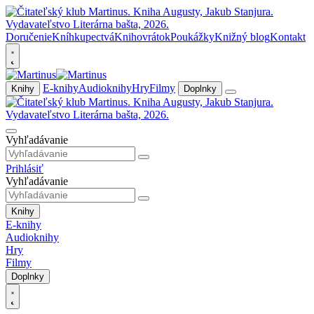
Doručenie
Kníhkupectvá
Knihovrátok
Poukážky
Knižný blog
Kontakt
E-knihy
Audioknihy
Hry
Filmy
Knihy
Doplnky
Vyhľadávanie
Prihlásiť
Vyhľadávanie
Knihy
E-knihy
Audioknihy
Hry
Filmy
Doplnky