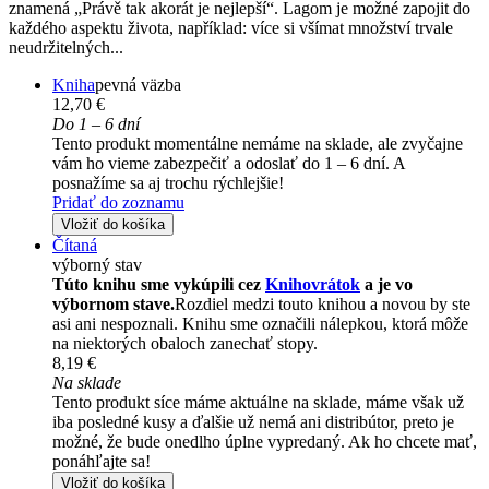
znamená „Právě tak akorát je nejlepší“. Lagom je možné zapojit do
každého aspektu života, například: více si všímat množství trvale
neudržitelných...
Kniha
pevná väzba
12,70 €
Do 1 – 6 dní
Tento produkt momentálne nemáme na sklade, ale zvyčajne
vám ho vieme zabezpečiť a odoslať do 1 – 6 dní. A
posnažíme sa aj trochu rýchlejšie!
Pridať do zoznamu
Vložiť do košíka
Čítaná
výborný stav
Túto knihu sme vykúpili cez
Knihovrátok
a je vo
výbornom stave.
Rozdiel medzi touto knihou a novou by ste
asi ani nespoznali. Knihu sme označili nálepkou, ktorá môže
na niektorých obaloch zanechať stopy.
8,19 €
Na sklade
Tento produkt síce máme aktuálne na sklade, máme však už
iba posledné kusy a ďalšie už nemá ani distribútor, preto je
možné, že bude onedlho úplne vypredaný. Ak ho chcete mať,
ponáhľajte sa!
Vložiť do košíka