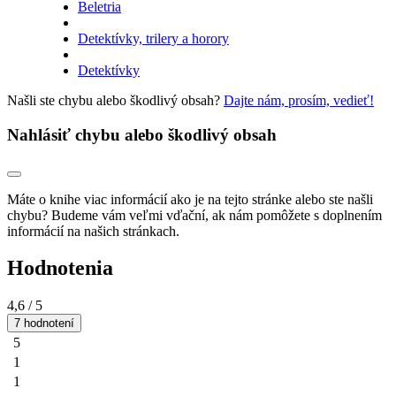
Beletria
Detektívky, trilery a horory
Detektívky
Našli ste chybu alebo škodlivý obsah?
Dajte nám, prosím, vedieť!
Nahlásiť chybu alebo škodlivý obsah
Máte o knihe viac informácií ako je na tejto stránke alebo ste našli
chybu? Budeme vám veľmi vďační, ak nám pomôžete s doplnením
informácií na našich stránkach.
Hodnotenia
4,6
/ 5
7 hodnotení
5
1
1