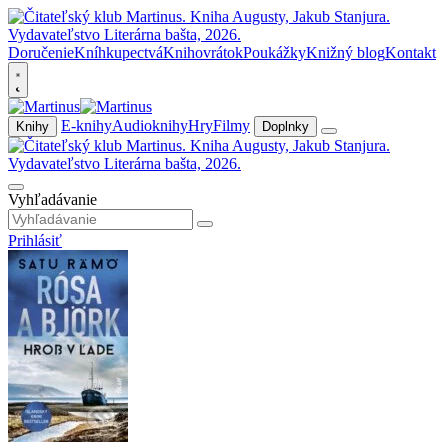
Doručenie
Kníhkupectvá
Knihovrátok
Poukážky
Knižný blog
Kontakt
E-knihy
Audioknihy
Hry
Filmy
Knihy
Doplnky
Vyhľadávanie
Prihlásiť