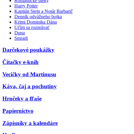
Romantické úteky
Harry Potter
Kapitán Stein a Notár Barbarič
Denník odvážneho bojka
Krimi Dominika Dána
Učím sa rozprávať
Duna
Smradi
Darčekové poukážky
Čítačky e-kníh
Vecičky od Martinusu
Káva, čaj a pochutiny
Hrnčeky a fľaše
Papiernictvo
Zápisníky a kalendáre