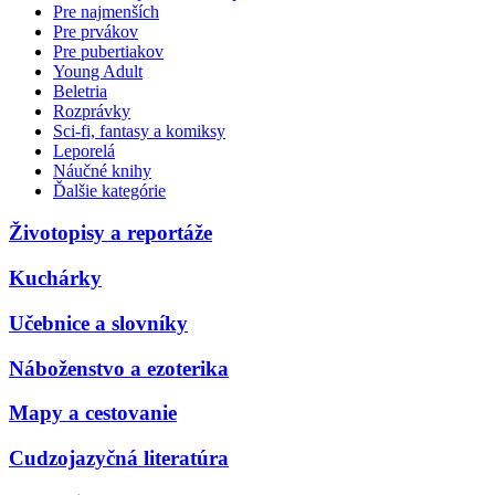
Pre najmenších
Pre prvákov
Pre pubertiakov
Young Adult
Beletria
Rozprávky
Sci-fi, fantasy a komiksy
Leporelá
Náučné knihy
Ďalšie kategórie
Životopisy a reportáže
Kuchárky
Učebnice a slovníky
Náboženstvo a ezoterika
Mapy a cestovanie
Cudzojazyčná literatúra