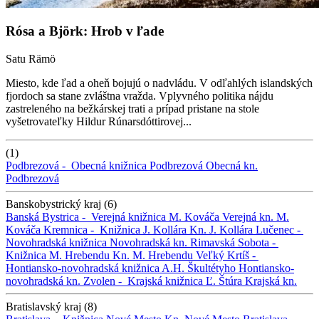
Rósa a Björk: Hrob v ľade
Satu Rämö
Miesto, kde ľad a oheň bojujú o nadvládu. V odľahlých islandských
fjordoch sa stane zvláštna vražda. Vplyvného politika nájdu
zastreleného na bežkárskej trati a prípad pristane na stole
vyšetrovateľky Hildur Rúnarsdóttirovej...
(1)
Podbrezová -
Obecná knižnica Podbrezová
Obecná kn.
Podbrezová
Banskobystrický kraj (6)
Banská Bystrica -
Verejná knižnica M. Kováča
Verejná kn. M.
Kováča
Kremnica -
Knižnica J. Kollára
Kn. J. Kollára
Lučenec -
Novohradská knižnica
Novohradská kn.
Rimavská Sobota -
Knižnica M. Hrebendu
Kn. M. Hrebendu
Veľký Krtíš -
Hontiansko-novohradská knižnica A.H. Škultétyho
Hontiansko-
novohradská kn.
Zvolen -
Krajská knižnica Ľ. Štúra
Krajská kn.
Bratislavský kraj (8)