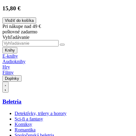
15,80 €
Vložiť do košíka
Pri nákupe nad 49 €
poštovné zadarmo
Vyhľadávanie
Knihy
E-knihy
Audioknihy
Hry
Filmy
Doplnky
Beletria
Detektívky, trilery a horory
Sci-fi a fantasy
Komiksy
Romantika
Spoločenská beletria