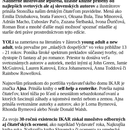
Nádherne ilustrované leporelá, úžasné knižné príbehy od
najlepších svetových ale aj slovenských autorov
a ilustrátorov
prináša Stonožka našim detským čitateľom pravidelne. Mená ako
Emilia Dziubakova, bratia Fanovci, Oksana Bula, Tina Minorová,
Adrián Macho, Ľuboslav Paľo, Zuzana Štelbaská, Ivona Ďuričová,
Roman Brat a mnohé ďalšie majú možnosť spoznať mladšie aj
staršie deti práve prostredníctvom tejto edície.
YOLi
sa zameriava na literatúru v žánroch
young adult a new
adult
, teda prevažne pre „mladých dospelých“ vo veku približne 13
- 21 rokov. Ponúka široké spektrum prekladov súčasnej tvorby, od
dystopie či fantasy až po romance. Priestor tu dostáva veľa
svetoznámych autorov a autoriek, medzi inými aj John Green, Jamie
McGuirová, Lauren Kateová, Erica Johansenová, Anna Toddová či
Rainbow Rowellová.
Najnovším prírastkom do portfólia vydavateľského domu IKAR je
značka
Ajna
. Prináša knihy o
self-help a ezoterike
. Potešia najmä
čitateľov, ktorí túžia po šťastí a neustálom sebazdokonaľovaní a
ktorých fascinujú záhady a tajomstvá medzi nebom a zemou. Ajna
prináša svetoznáme autorky a autorov, ako je Lorna Byrneová,
Rhonda Byrneová alebo Neale Donald Walsh.
Za svoju
30-ročnú existenciu IKAR získal množstvo odborných
aj čitateľských ocenení
, ako napríklad Vydavateľ roka, Najkrajšia
kniha roka, Najkrajšia kniha Slovenska či ocenenia za umelecké