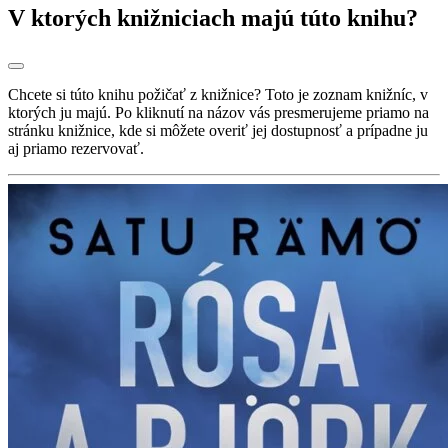
V ktorých knižniciach majú túto knihu?
Chcete si túto knihu požičať z knižnice? Toto je zoznam knižníc, v
ktorých ju majú. Po kliknutí na názov vás presmerujeme priamo na
stránku knižnice, kde si môžete overiť jej dostupnosť a prípadne ju
aj priamo rezervovať.