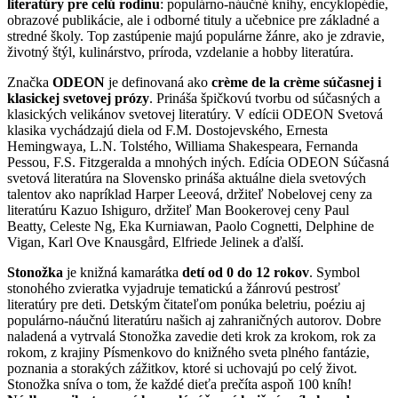
literatúry pre celú rodinu
: populárno-náučné knihy, encyklopédie,
obrazové publikácie, ale i odborné tituly a učebnice pre základné a
stredné školy. Top zastúpenie majú populárne žánre, ako je zdravie,
životný štýl, kulinárstvo, príroda, vzdelanie a hobby literatúra.
Značka
ODEON
je definovaná ako
crème de la crème súčasnej i
klasickej svetovej prózy
. Prináša špičkovú tvorbu od súčasných a
klasických velikánov svetovej literatúry. V edícii ODEON Svetová
klasika vychádzajú diela od F.M. Dostojevského, Ernesta
Hemingwaya, L.N. Tolstého, Williama Shakespeara, Fernanda
Pessou, F.S. Fitzgeralda a mnohých iných. Edícia ODEON Súčasná
svetová literatúra na Slovensko prináša aktuálne diela svetových
talentov ako napríklad Harper Leeová, držiteľ Nobelovej ceny za
literatúru Kazuo Ishiguro, držiteľ Man Bookerovej ceny Paul
Beatty, Celeste Ng, Eka Kurniawan, Paolo Cognetti, Delphine de
Vigan, Karl Ove Knausgård, Elfriede Jelinek a ďalší.
Stonožka
je knižná kamarátka
detí od 0 do 12 rokov
. Symbol
stonohého zvieratka vyjadruje tematickú a žánrovú pestrosť
literatúry pre deti. Detským čitateľom ponúka beletriu, poéziu aj
populárno-náučnú literatúru našich aj zahraničných autorov. Dobre
naladená a vytrvalá Stonožka zavedie deti krok za krokom, rok za
rokom, z krajiny Písmenkovo do knižného sveta plného fantázie,
poznania a storakých zážitkov, ktoré si uchovajú po celý život.
Stonožka sníva o tom, že každé dieťa prečíta aspoň 100 kníh!