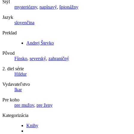
Štýl
mysteriózny
,
napínavý
,
špionážny
Jazyk
slovenčina
Preklad
Andrej Števko
Pôvod
Fínsko
,
severský
,
zahraničný
2. diel série
Hildur
Vydavateľstvo
Ikar
Pre koho
pre mužov
,
pre ženy
Kategorizácia
Knihy