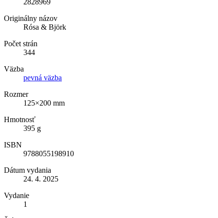
2828969
Originálny názov
Rósa & Björk
Počet strán
344
Väzba
pevná väzba
Rozmer
125×200 mm
Hmotnosť
395 g
ISBN
9788055198910
Dátum vydania
24. 4. 2025
Vydanie
1