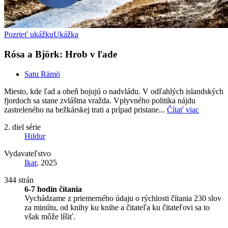
Pozrieť ukážku
Ukážka
Rósa a Björk: Hrob v ľade
Satu Rämö
Miesto, kde ľad a oheň bojujú o nadvládu. V odľahlých islandských
fjordoch sa stane zvláštna vražda. Vplyvného politika nájdu
zastreleného na bežkárskej trati a prípad pristane...
Čítať viac
2. diel série
Hildur
Vydavateľstvo
Ikar
, 2025
344 strán
6-7 hodín čítania
Vychádzame z priemerného údaju o rýchlosti čítania 230 slov
za minútu, od knihy ku knihe a čitateľa ku čitateľovi sa to
však môže líšiť.