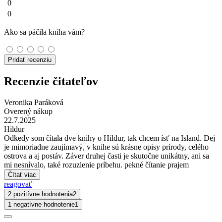
0
0
Ako sa páčila kniha vám?
Pridať recenziu
Recenzie čitateľov
Veronika Paráková
Overený nákup
22.7.2025
Hildur
Odkedy som čítala dve knihy o Hildur, tak chcem ísť na Island. Dej
je mimoriadne zaujímavý, v knihe sú krásne opisy prírody, celého
ostrova a aj postáv. Záver druhej časti je skutočne unikátny, ani sa
mi nesnívalo, také rozuzlenie príbehu. pekné čítanie prajem
Čítať viac
reagovať
2 pozitívne hodnotenia
2
1 negatívne hodnotenie
1