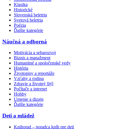
Klasika
Historické
Slovenská beletria
Svetová beletria
Poézia
Ďalšie kategórie
Náučná a odborná
Motivácia a sebarozvoj
Biznis a manažment
Humanitné a spoločenské vedy
História
Životopisy a reportáže
Vzťahy a rodina
Zdravie a životný štýl
Počítače a internet
Hobby
Umenie a dizajn
Ďalšie kategórie
Deti a mládež
Knihorad – poradca kníh pre deti