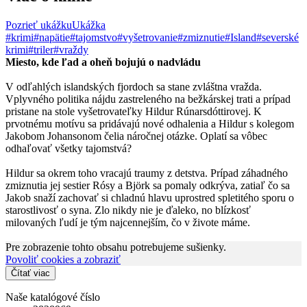
Pozrieť ukážku
Ukážka
#krimi
#napätie
#tajomstvo
#vyšetrovanie
#zmiznutie
#Island
#severské
krimi
#triler
#vraždy
Miesto, kde ľad a oheň bojujú o nadvládu
V odľahlých islandských fjordoch sa stane zvláštna vražda.
Vplyvného politika nájdu zastreleného na bežkárskej trati a prípad
pristane na stole vyšetrovateľky Hildur Rúnarsdóttirovej. K
prvotnému motívu sa pridávajú nové odhalenia a Hildur s kolegom
Jakobom Johansonom čelia náročnej otázke. Oplatí sa vôbec
odhaľovať všetky tajomstvá?
Hildur sa okrem toho vracajú traumy z detstva. Prípad záhadného
zmiznutia jej sestier Rósy a Björk sa pomaly odkrýva, zatiaľ čo sa
Jakob snaží zachovať si chladnú hlavu uprostred spletitého sporu o
starostlivosť o syna. Zlo nikdy nie je ďaleko, no blízkosť
milovaných ľudí je tým najcennejším, čo v živote máme.
Pre zobrazenie tohto obsahu potrebujeme sušienky.
Povoliť cookies a zobraziť
Čítať viac
Naše katalógové číslo