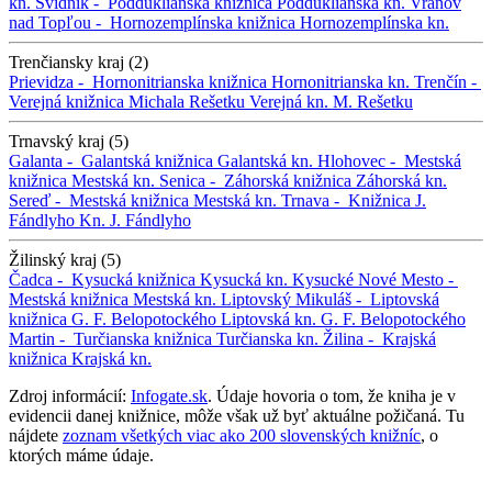
kn.
Svidník -
Podduklianska knižnica
Podduklianska kn.
Vranov
nad Topľou -
Hornozemplínska knižnica
Hornozemplínska kn.
Trenčiansky kraj (2)
Prievidza -
Hornonitrianska knižnica
Hornonitrianska kn.
Trenčín -
Verejná knižnica Michala Rešetku
Verejná kn. M. Rešetku
Trnavský kraj (5)
Galanta -
Galantská knižnica
Galantská kn.
Hlohovec -
Mestská
knižnica
Mestská kn.
Senica -
Záhorská knižnica
Záhorská kn.
Sereď -
Mestská knižnica
Mestská kn.
Trnava -
Knižnica J.
Fándlyho
Kn. J. Fándlyho
Žilinský kraj (5)
Čadca -
Kysucká knižnica
Kysucká kn.
Kysucké Nové Mesto -
Mestská knižnica
Mestská kn.
Liptovský Mikuláš -
Liptovská
knižnica G. F. Belopotockého
Liptovská kn. G. F. Belopotockého
Martin -
Turčianska knižnica
Turčianska kn.
Žilina -
Krajská
knižnica
Krajská kn.
Zdroj informácií:
Infogate.sk
. Údaje hovoria o tom, že kniha je v
evidencii danej knižnice, môže však už byť aktuálne požičaná. Tu
nájdete
zoznam všetkých viac ako 200 slovenských knižníc
, o
ktorých máme údaje.