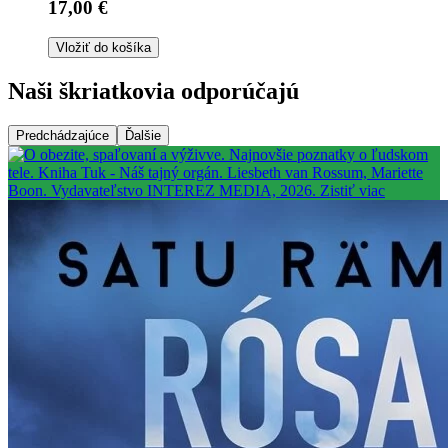
17,00 €
Vložiť do košíka
Naši škriatkovia odporúčajú
Predchádzajúce
Ďalšie