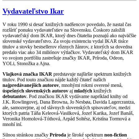
Vydavateľstvo Ikar
V roku 1990 si desať knižných nadšencov povedalo, že nastal čas
rozšíriť ponuku vydavateľstiev na Slovensku. Čoskoro založili
vydavateľský dom IKAR, ktorý dnes čitatelia poznajú ako najväčšie
slovenské vydavateľstvo. Za svoju existenciu vydal IKAR tisíce
titulov a stovky bestsellerov rôznych žánrov, z ktorých sa dovedna
predalo viac ako 34 miliónov výtlačkov. Vydavateľský dom IKAR
vo svojom portfóliu zastrešuje značky IKAR, Príroda, Odeon,
YOLi, Stonožka a Ajna.
Vlajková značka IKAR
predstavuje najširšie spektrum knižných
titulov. Pod touto značkou nájde každý čitateľ našich
najpredávanejších autorov
, mnohými rokmi overené mená,
úspešných slovenských autorov
aj
mladých
knižných
debutantov
. Pod značkou IKAR vydávame napríklad knihy od
J.K. Rowlingovej, Dana Browna, Jo Nesbøa, Davida Lagercrantza,
ale, samozrejme, aj od slávnych slovenských spisovateľov, medzi
ktorých patria Táňa Keleová-Vasilková, Jozef Karika, Jozef Banáš,
Veronika Homolová-Tóthová, Arpád Soltész, Kristína Tormová a
mnohí iní.
Silnou stránkou značky
Príroda
je široké spektrum
non-fiction