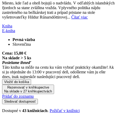
Miesto, kde ľad a oheň bojujú o nadvládu. V odľahlých islandských
fjordoch sa stane zvláštna vražda. Vplyvného politika nájdu
zastreleného na bežkárskej trati a prípad pristane na stole
vyšetrovateľky Hildur Rúnarsdóttirovej...
Čítať viac
Kniha
E-kniha
Pevná väzba
Slovenčina
Cena:
15,80 €
Na sklade > 5 ks
Posielame ihneď
Táto kniha sa môže na cestu ku vám vybrať prakticky okamžite! Ak
si ju objednáte do 13:00 v pracovný deň, odošleme vám ju ešte
dnes, inak najneskôr nasledujúci pracovný deň.
Vložiť do košíka
Rezervovať v kníhkupectve
Na sklade v 27 kníhkupectvách
Pridať do zoznamu
Sledovať dostupnosť
Dostupné v
43 knižniciach
.
Požičať v knižnici