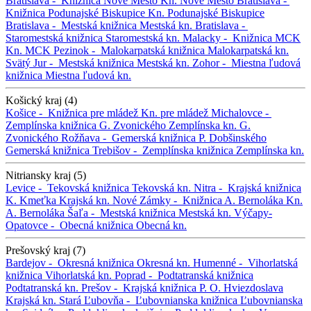
Bratislava -
Knižnica Nové Mesto
Kn. Nové Mesto
Bratislava -
Knižnica Podunajské Biskupice
Kn. Podunajské Biskupice
Bratislava -
Mestská knižnica
Mestská kn.
Bratislava -
Staromestská knižnica
Staromestská kn.
Malacky -
Knižnica MCK
Kn. MCK
Pezinok -
Malokarpatská knižnica
Malokarpatská kn.
Svätý Jur -
Mestská knižnica
Mestská kn.
Zohor -
Miestna ľudová
knižnica
Miestna ľudová kn.
Košický kraj (4)
Košice -
Knižnica pre mládež
Kn. pre mládež
Michalovce -
Zemplínska knižnica G. Zvonického
Zemplínska kn. G.
Zvonického
Rožňava -
Gemerská knižnica P. Dobšinského
Gemerská knižnica
Trebišov -
Zemplínska knižnica
Zemplínska kn.
Nitriansky kraj (5)
Levice -
Tekovská knižnica
Tekovská kn.
Nitra -
Krajská knižnica
K. Kmeťka
Krajská kn.
Nové Zámky -
Knižnica A. Bernoláka
Kn.
A. Bernoláka
Šaľa -
Mestská knižnica
Mestská kn.
Výčapy-
Opatovce -
Obecná knižnica
Obecná kn.
Prešovský kraj (7)
Bardejov -
Okresná knižnica
Okresná kn.
Humenné -
Vihorlatská
knižnica
Vihorlatská kn.
Poprad -
Podtatranská knižnica
Podtatranská kn.
Prešov -
Krajská knižnica P. O. Hviezdoslava
Krajská kn.
Stará Ľubovňa -
Ľubovnianska knižnica
Ľubovnianska