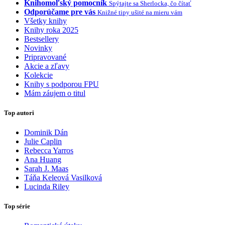
Knihomoľský pomocník
Spýtajte sa Sherlocka, čo čítať
Odporúčame pre vás
Knižné tipy ušité na mieru vám
Všetky knihy
Knihy roka 2025
Bestsellery
Novinky
Pripravované
Akcie a zľavy
Kolekcie
Knihy s podporou FPU
Mám záujem o titul
Top autori
Dominik Dán
Julie Caplin
Rebecca Yarros
Ana Huang
Sarah J. Maas
Táňa Keleová Vasilková
Lucinda Riley
Top série