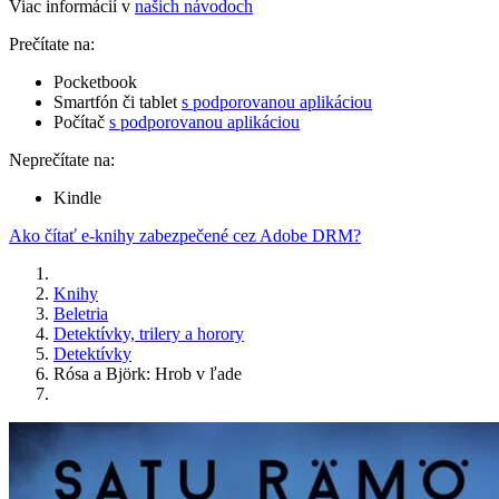
Viac informácií v
našich návodoch
Prečítate na:
Pocketbook
Smartfón či tablet
s podporovanou aplikáciou
Počítač
s podporovanou aplikáciou
Neprečítate na:
Kindle
Ako čítať e-knihy zabezpečené cez Adobe DRM?
Knihy
Beletria
Detektívky, trilery a horory
Detektívky
Rósa a Björk: Hrob v ľade