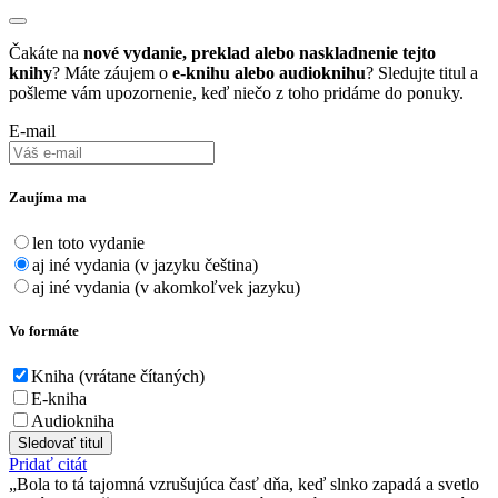
Čakáte na
nové vydanie, preklad alebo naskladnenie tejto
knihy
? Máte záujem o
e-knihu alebo audioknihu
? Sledujte titul a
pošleme vám upozornenie, keď niečo z toho pridáme do ponuky.
E-mail
Zaujíma ma
len toto vydanie
aj iné vydania (v jazyku čeština)
aj iné vydania (v akomkoľvek jazyku)
Vo formáte
Kniha (vrátane čítaných)
E-kniha
Audiokniha
Sledovať titul
Pridať citát
Bola to tá tajomná vzrušujúca časť dňa, keď slnko zapadá a svetlo