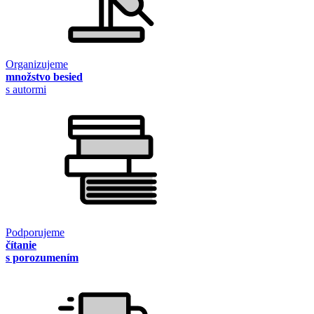
Organizujeme
množstvo besied
s autormi
Podporujeme
čítanie
s porozumením