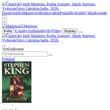
Doručenie
Kníhkupectvá
Knihovrátok
Poukážky
Knižný blog
Kontakt
E-knihy
Audioknihy
Hry
Filmy
Knihy
Doplnky
Vyhľadávanie
Prihlásiť