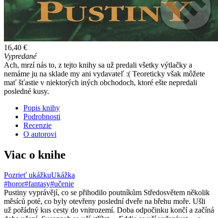
16,40 €
Vypredané
Ach, mrzí nás to, z tejto knihy sa už predali všetky výtlačky a
nemáme ju na sklade my ani vydavateľ :( Teoreticky však môžete
mať šťastie v niektorých iných obchodoch, ktoré ešte nepredali
posledné kusy.
Popis knihy
Podrobnosti
Recenzie
O autorovi
Viac o knihe
Pozrieť ukážku
Ukážka
#horor
#fantasy
#učenie
Pustiny vyprávějí, co se přihodilo poutníkům Středosvětem několik
měsíců poté, co byly otevřeny poslední dveře na břehu moře. Ušli
už pořádný kus cesty do vnitrozemí. Doba odpočinku končí a začíná