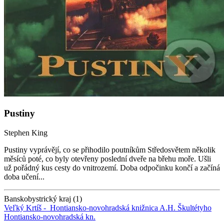
Pustiny
Stephen King
Pustiny vyprávějí, co se přihodilo poutníkům Středosvětem několik
měsíců poté, co byly otevřeny poslední dveře na břehu moře. Ušli
už pořádný kus cesty do vnitrozemí. Doba odpočinku končí a začíná
doba učení...
Banskobystrický kraj (1)
Veľký Krtíš -
Hontiansko-novohradská knižnica A.H. Škultétyho
Hontiansko-novohradská kn.