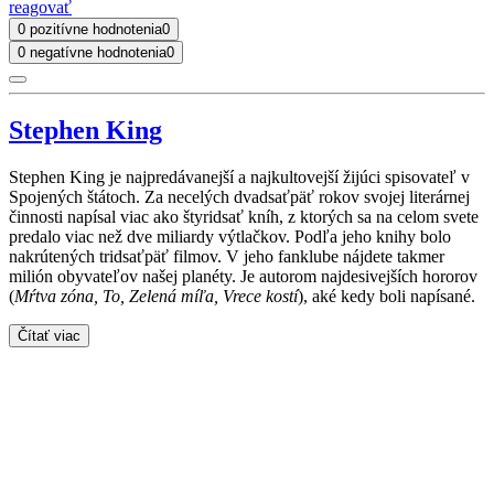
reagovať
0 pozitívne hodnotenia
0
0 negatívne hodnotenia
0
Stephen King
Stephen King je najpredávanejší a najkultovejší žijúci spisovateľ v
Spojených štátoch. Za necelých dvadsaťpäť rokov svojej literárnej
činnosti napísal viac ako štyridsať kníh, z ktorých sa na celom svete
predalo viac než dve miliardy výtlačkov. Podľa jeho knihy bolo
nakrútených tridsaťpäť filmov. V jeho fanklube nájdete takmer
milión obyvateľov našej planéty. Je autorom najdesivejších hororov
(
Mŕtva zóna, To, Zelená míľa, Vrece kostí
), aké kedy boli napísané.
Čítať viac