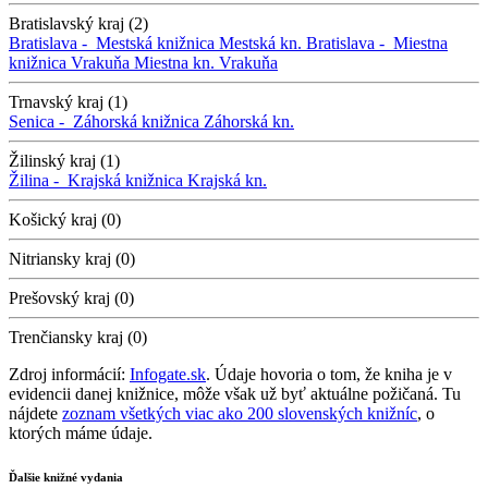
Bratislavský kraj (2)
Bratislava -
Mestská knižnica
Mestská kn.
Bratislava -
Miestna
knižnica Vrakuňa
Miestna kn. Vrakuňa
Trnavský kraj (1)
Senica -
Záhorská knižnica
Záhorská kn.
Žilinský kraj (1)
Žilina -
Krajská knižnica
Krajská kn.
Košický kraj (0)
Nitriansky kraj (0)
Prešovský kraj (0)
Trenčiansky kraj (0)
Zdroj informácií:
Infogate.sk
. Údaje hovoria o tom, že kniha je v
evidencii danej knižnice, môže však už byť aktuálne požičaná. Tu
nájdete
zoznam všetkých viac ako 200 slovenských knižníc
, o
ktorých máme údaje.
Ďalšie knižné vydania