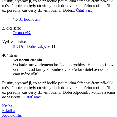
Pustiny vyprávějí, co se přihodilo poutníkům Středosvětem několik
měsíců poté, co byly otevřeny poslední dveře na břehu moře. Ušli
už pořádný kus cesty do vnitrozemí. Doba...
Čítať viac
4,6
31 hodnotení
3. diel série
Temná věž
Vydavateľstvo
BETA - Dobrovský
, 2011
464 strán
8-9 hodín čítania
Vychádzame z priemerného údaju o rýchlosti čítania 230 slov
za minútu, od knihy ku knihe a čitateľa ku čitateľovi sa to
však môže líšiť.
Pustiny vyprávějí, co se přihodilo poutníkům Středosvětem několik
měsíců poté, co byly otevřeny poslední dveře na břehu moře. Ušli
už pořádný kus cesty do vnitrozemí. Doba odpočinku končí a začíná
doba učení...
Čítať viac
Kniha
E-kniha
Audiokniha