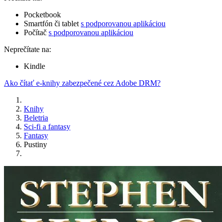
Pocketbook
Smartfón či tablet
s podporovanou aplikáciou
Počítač
s podporovanou aplikáciou
Neprečítate na:
Kindle
Ako čítať e-knihy zabezpečené cez Adobe DRM?
Knihy
Beletria
Sci-fi a fantasy
Fantasy
Pustiny