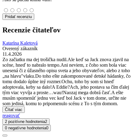
Pridať recenziu
Recenzie čitateľov
Katarína Kaletová
Overený zákazník
11.4.2026
Zo začiatku ma dej trošička nudil.Ale keď sa Jack znova zjavil na
scéne, hneď to nabralo tempo.Ani neviem, z čoho som bola viac
unesená či z úžasného opisu sveta a jeho obyvateľov, alebo z toho
„na hlavu"vlaku.Do toho ešte zakomponované detské hádanky, čo
tomu dodalo úplne iný rozmer.Ochu, toho by som si hneď
adoptovala, keby sa dalo!A Eddie?Ach, jeho postava sa čím ďalej
tým viac vyvíja a proste…wau!Naozaj mega dobrá časť.A ešte
musím spomenúť jednu vec keď bol Jack v tom dome, určite nie
som jediná, komu to pripomenulo scénu z To s tým domom.
Čítať viac
reagovať
2 pozitívne hodnotenia
2
0 negatívne hodnotenia
0