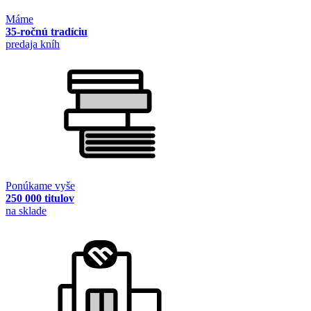
Máme
35-ročnú tradíciu
predaja kníh
Ponúkame vyše
250 000 titulov
na sklade