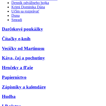
Denník odvážneho bojka
Krimi Dominika Dána
Učím sa rozprávať
Duna
Smradi
Darčekové poukážky
Čítačky e-kníh
Vecičky od Martinusu
Káva, čaj a pochutiny
Hrnčeky a fľaše
Papiernictvo
Zápisníky a kalendáre
Hudba