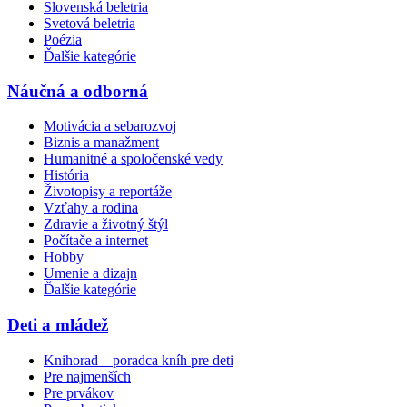
Slovenská beletria
Svetová beletria
Poézia
Ďalšie kategórie
Náučná a odborná
Motivácia a sebarozvoj
Biznis a manažment
Humanitné a spoločenské vedy
História
Životopisy a reportáže
Vzťahy a rodina
Zdravie a životný štýl
Počítače a internet
Hobby
Umenie a dizajn
Ďalšie kategórie
Deti a mládež
Knihorad – poradca kníh pre deti
Pre najmenších
Pre prvákov