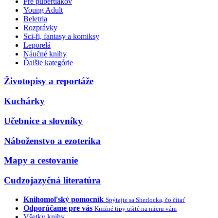
Pre pubertiakov
Young Adult
Beletria
Rozprávky
Sci-fi, fantasy a komiksy
Leporelá
Náučné knihy
Ďalšie kategórie
Životopisy a reportáže
Kuchárky
Učebnice a slovníky
Náboženstvo a ezoterika
Mapy a cestovanie
Cudzojazyčná literatúra
Knihomoľský pomocník
Spýtajte sa Sherlocka, čo čítať
Odporúčame pre vás
Knižné tipy ušité na mieru vám
Všetky knihy