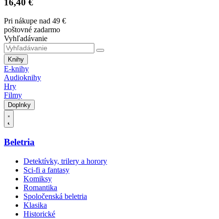
16,40 €
Pri nákupe nad 49 €
poštovné zadarmo
Vyhľadávanie
Knihy
E-knihy
Audioknihy
Hry
Filmy
Doplnky
Beletria
Detektívky, trilery a horory
Sci-fi a fantasy
Komiksy
Romantika
Spoločenská beletria
Klasika
Historické