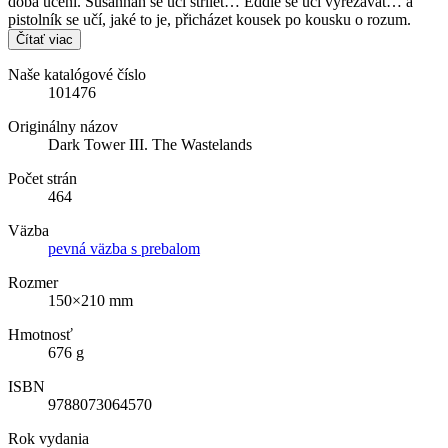
doba učení. Susannah se učí střílet… Eddie se učí vyřezávat… a
pistolník se učí, jaké to je, přicházet kousek po kousku o rozum.
Čítať viac
Naše katalógové číslo
101476
Originálny názov
Dark Tower III. The Wastelands
Počet strán
464
Väzba
pevná väzba s prebalom
Rozmer
150×210 mm
Hmotnosť
676 g
ISBN
9788073064570
Rok vydania