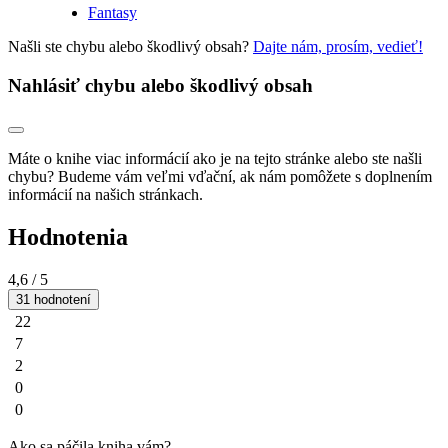
Fantasy
Našli ste chybu alebo škodlivý obsah?
Dajte nám, prosím, vedieť!
Nahlásiť chybu alebo škodlivý obsah
Máte o knihe viac informácií ako je na tejto stránke alebo ste našli
chybu? Budeme vám veľmi vďační, ak nám pomôžete s doplnením
informácií na našich stránkach.
Hodnotenia
4,6
/ 5
31 hodnotení
22
7
2
0
0
Ako sa páčila kniha vám?