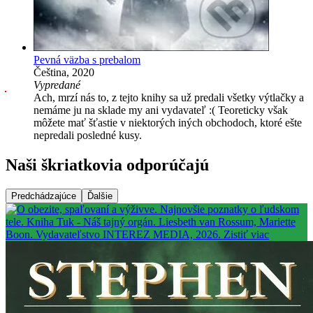
Pevná väzba s prebalom
Čeština, 2020
Vypredané
Ach, mrzí nás to, z tejto knihy sa už predali všetky výtlačky a
nemáme ju na sklade my ani vydavateľ :( Teoreticky však
môžete mať šťastie v niektorých iných obchodoch, ktoré ešte
nepredali posledné kusy.
Naši škriatkovia odporúčajú
Predchádzajúce
Ďalšie