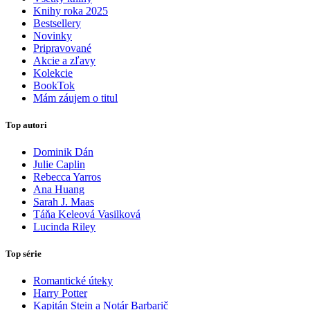
Knihy roka 2025
Bestsellery
Novinky
Pripravované
Akcie a zľavy
Kolekcie
BookTok
Mám záujem o titul
Top autori
Dominik Dán
Julie Caplin
Rebecca Yarros
Ana Huang
Sarah J. Maas
Táňa Keleová Vasilková
Lucinda Riley
Top série
Romantické úteky
Harry Potter
Kapitán Stein a Notár Barbarič