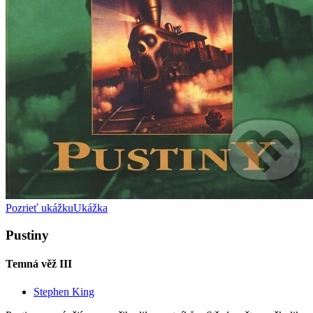
Pozrieť ukážku
Ukážka
Pustiny
Temná věž III
Stephen King