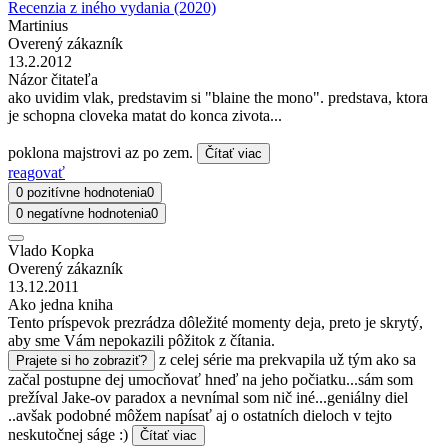
Recenzia z iného vydania (2020)
Martinius
Overený zákazník
13.2.2012
Názor čitateľa
ako uvidim vlak, predstavim si "blaine the mono". predstava, ktora
je schopna cloveka matat do konca zivota...
poklona majstrovi az po zem.
Čítať viac
reagovať
0 pozitívne hodnotenia
0
0 negatívne hodnotenia
0
Vlado Kopka
Overený zákazník
13.12.2011
Ako jedna kniha
Tento príspevok prezrádza dôležité momenty deja, preto je skrytý,
aby sme Vám nepokazili pôžitok z čítania.
z celej série ma prekvapila už tým ako sa
Prajete si ho zobraziť?
začal postupne dej umocňovať hneď na jeho počiatku...sám som
prežíval Jake-ov paradox a nevnímal som nič iné...geniálny diel
..avšak podobné môžem napísať aj o ostatních dieloch v tejto
neskutočnej ságe :)
Čítať viac