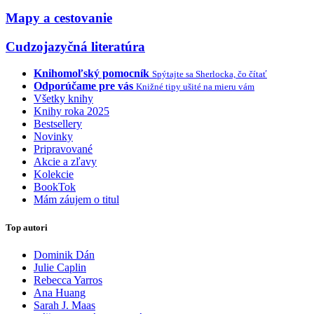
Mapy a cestovanie
Cudzojazyčná literatúra
Knihomoľský pomocník
Spýtajte sa Sherlocka, čo čítať
Odporúčame pre vás
Knižné tipy ušité na mieru vám
Všetky knihy
Knihy roka 2025
Bestsellery
Novinky
Pripravované
Akcie a zľavy
Kolekcie
BookTok
Mám záujem o titul
Top autori
Dominik Dán
Julie Caplin
Rebecca Yarros
Ana Huang
Sarah J. Maas