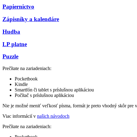
Papiernictvo
Zápisníky a kalendáre
Hudba
LP platne
Puzzle
Prečítate na zariadeniach:
Pocketbook
Kindle
Smartfón či tablet s príslušnou aplikáciou
Počítač s príslušnou aplikáciou
Nie je možné meniť veľkosť písma, formát je preto vhodný skôr pre 
Viac informácií v
našich návodoch
Prečítate na zariadeniach:
Pocketbook