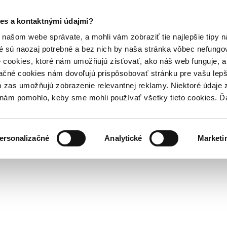
es a kontaktnými údajmi?
našom webe správate, a mohli vám zobraziť tie najlepšie tipy n
é sú naozaj potrebné a bez nich by naša stránka vôbec nefung
 cookies, ktoré nám umožňujú zisťovať, ako náš web funguje, a 
ačné cookies nám dovoľujú prispôsobovať stránku pre vašu lepši
zas umožňujú zobrazenie relevantnej reklamy. Niektoré údaje z
y nám pomohlo, keby sme mohli používať všetky tieto cookies. 
ersonalizačné
Analytické
Marketi