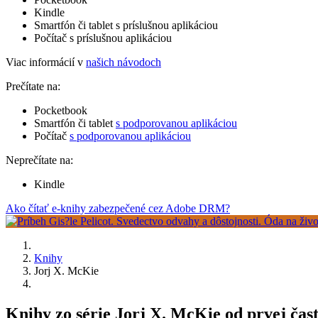
Kindle
Smartfón či tablet s príslušnou aplikáciou
Počítač s príslušnou aplikáciou
Viac informácií v
našich návodoch
Prečítate na:
Pocketbook
Smartfón či tablet
s podporovanou aplikáciou
Počítač
s podporovanou aplikáciou
Neprečítate na:
Kindle
Ako čítať e-knihy zabezpečené cez Adobe DRM?
Knihy
Jorj X. McKie
Knihy zo série Jorj X. McKie od prvej čast