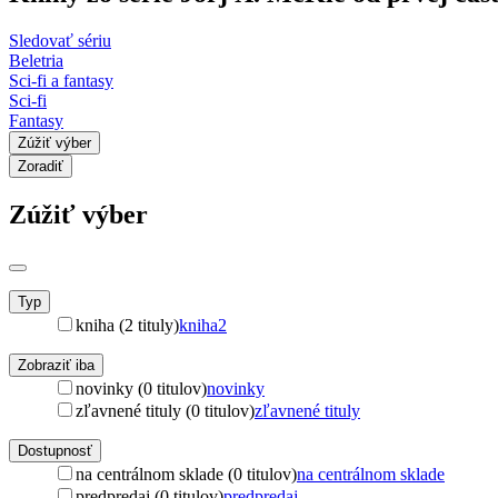
Sledovať sériu
Beletria
Sci-fi a fantasy
Sci-fi
Fantasy
Zúžiť výber
Zoradiť
Zúžiť výber
Typ
kniha (2 tituly)
kniha
2
Zobraziť iba
novinky (0 titulov)
novinky
zľavnené tituly (0 titulov)
zľavnené tituly
Dostupnosť
na centrálnom sklade (0 titulov)
na centrálnom sklade
predpredaj (0 titulov)
predpredaj