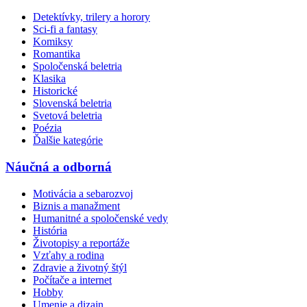
Detektívky, trilery a horory
Sci-fi a fantasy
Komiksy
Romantika
Spoločenská beletria
Klasika
Historické
Slovenská beletria
Svetová beletria
Poézia
Ďalšie kategórie
Náučná a odborná
Motivácia a sebarozvoj
Biznis a manažment
Humanitné a spoločenské vedy
História
Životopisy a reportáže
Vzťahy a rodina
Zdravie a životný štýl
Počítače a internet
Hobby
Umenie a dizajn