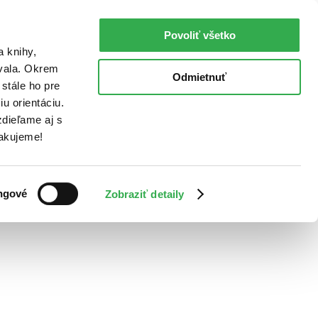
Povoliť všetko
a knihy,
ovala. Okrem
Odmietnuť
stále ho pre
u orientáciu.
dieľame aj s
Ďakujeme!
ngové
Zobraziť detaily