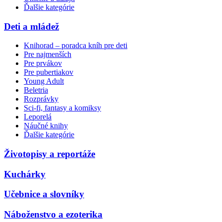
Ďalšie kategórie
Deti a mládež
Knihorad – poradca kníh pre deti
Pre najmenších
Pre prvákov
Pre pubertiakov
Young Adult
Beletria
Rozprávky
Sci-fi, fantasy a komiksy
Leporelá
Náučné knihy
Ďalšie kategórie
Životopisy a reportáže
Kuchárky
Učebnice a slovníky
Náboženstvo a ezoterika