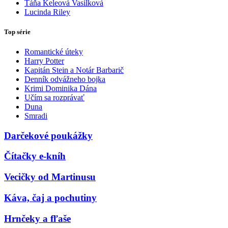
Táňa Keleová Vasilková
Lucinda Riley
Top série
Romantické úteky
Harry Potter
Kapitán Stein a Notár Barbarič
Denník odvážneho bojka
Krimi Dominika Dána
Učím sa rozprávať
Duna
Smradi
Darčekové poukážky
Čítačky e-kníh
Vecičky od Martinusu
Káva, čaj a pochutiny
Hrnčeky a fľaše