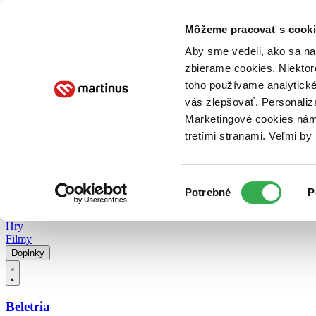
Doručenie
Kníhkupectvá
Knihovrátok
Poukážky
Knižný blog
Kontakt
Môžeme pracovať s cooki
Aby sme vedeli, ako sa na 
zbierame cookies. Niektor
E-knihy
Audioknihy
Hry
Filmy
Knihy
Doplnky
toho používame analytické
vás zlepšovať. Personaliz
Vyhľadávanie
Marketingové cookies nám 
tretími stranami. Veľmi b
Prihlásiť
Vyhľadávanie
Výber
Knihy
Potrebné
P
súhlasu
E-knihy
Audioknihy
Hry
Filmy
Doplnky
Beletria