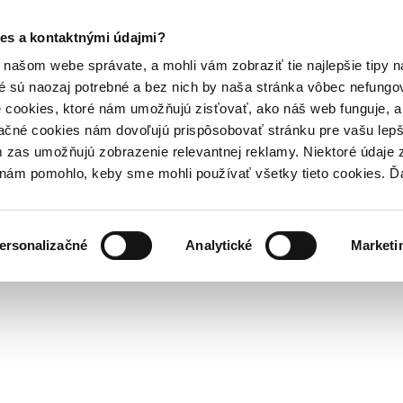
es a kontaktnými údajmi?
našom webe správate, a mohli vám zobraziť tie najlepšie tipy n
é sú naozaj potrebné a bez nich by naša stránka vôbec nefung
 cookies, ktoré nám umožňujú zisťovať, ako náš web funguje, a 
ačné cookies nám dovoľujú prispôsobovať stránku pre vašu lepši
zas umožňujú zobrazenie relevantnej reklamy. Niektoré údaje z
y nám pomohlo, keby sme mohli používať všetky tieto cookies. 
ersonalizačné
Analytické
Marketi