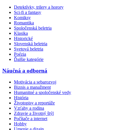
Detektívky, trilery a horory
Sci-fi a fantasy
Komiksy
Romantika
Spoločenská beletria
Klasika
Historické
Slovenská beletria
Svetová beletria
Poézia
Ďalšie kategórie
Náučná a odborná
Motivácia a sebarozvoj
Biznis a manažment
Humanitné a spoločenské vedy
História
Životopisy a reportáže
Vzťahy a rodina
Zdravie a životný štýl
Počítače a internet
Hobby
Umenie a dizajn