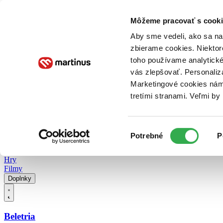
Doručenie
Kníhkupectvá
Knihovrátok
Poukážky
Knižný blog
Kontakt
Môžeme pracovať s cooki
Aby sme vedeli, ako sa na 
zbierame cookies. Niektor
E-knihy
Audioknihy
Hry
Filmy
Knihy
Doplnky
toho používame analytické
vás zlepšovať. Personaliz
Vyhľadávanie
Marketingové cookies nám 
tretími stranami. Veľmi b
Prihlásiť
Vyhľadávanie
Výber
Knihy
Potrebné
P
súhlasu
E-knihy
Audioknihy
Hry
Filmy
Doplnky
Beletria