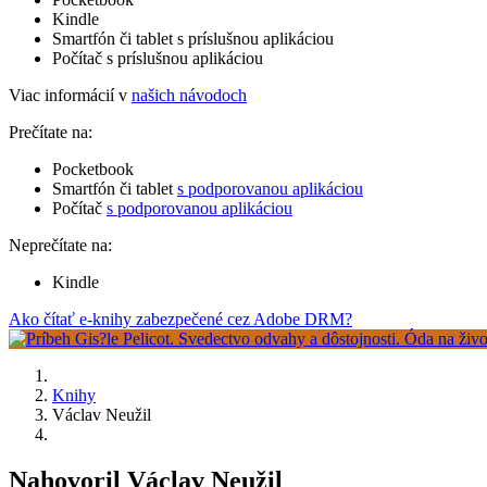
Kindle
Smartfón či tablet s príslušnou aplikáciou
Počítač s príslušnou aplikáciou
Viac informácií v
našich návodoch
Prečítate na:
Pocketbook
Smartfón či tablet
s podporovanou aplikáciou
Počítač
s podporovanou aplikáciou
Neprečítate na:
Kindle
Ako čítať e-knihy zabezpečené cez Adobe DRM?
Knihy
Václav Neužil
Nahovoril Václav Neužil