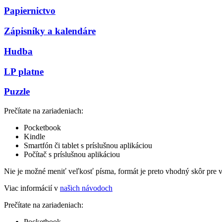
Papiernictvo
Zápisníky a kalendáre
Hudba
LP platne
Puzzle
Prečítate na zariadeniach:
Pocketbook
Kindle
Smartfón či tablet s príslušnou aplikáciou
Počítač s príslušnou aplikáciou
Nie je možné meniť veľkosť písma, formát je preto vhodný skôr pre 
Viac informácií v
našich návodoch
Prečítate na zariadeniach:
Pocketbook