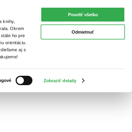
Povoliť všetko
a knihy,
ovala. Okrem
Odmietnuť
stále ho pre
u orientáciu.
dieľame aj s
Ďakujeme!
ngové
Zobraziť detaily