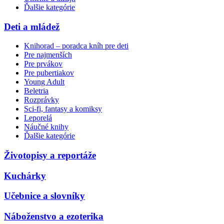
Ďalšie kategórie
Deti a mládež
Knihorad – poradca kníh pre deti
Pre najmenších
Pre prvákov
Pre pubertiakov
Young Adult
Beletria
Rozprávky
Sci-fi, fantasy a komiksy
Leporelá
Náučné knihy
Ďalšie kategórie
Životopisy a reportáže
Kuchárky
Učebnice a slovníky
Náboženstvo a ezoterika