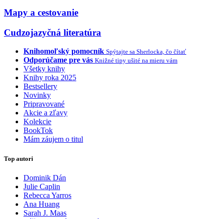
Mapy a cestovanie
Cudzojazyčná literatúra
Knihomoľský pomocník
Spýtajte sa Sherlocka, čo čítať
Odporúčame pre vás
Knižné tipy ušité na mieru vám
Všetky knihy
Knihy roka 2025
Bestsellery
Novinky
Pripravované
Akcie a zľavy
Kolekcie
BookTok
Mám záujem o titul
Top autori
Dominik Dán
Julie Caplin
Rebecca Yarros
Ana Huang
Sarah J. Maas