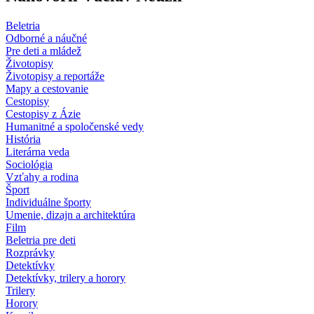
Beletria
Odborné a náučné
Pre deti a mládež
Životopisy
Životopisy a reportáže
Mapy a cestovanie
Cestopisy
Cestopisy z Ázie
Humanitné a spoločenské vedy
História
Literárna veda
Sociológia
Vzťahy a rodina
Šport
Individuálne športy
Umenie, dizajn a architektúra
Film
Beletria pre deti
Rozprávky
Detektívky
Detektívky, trilery a horory
Trilery
Horory