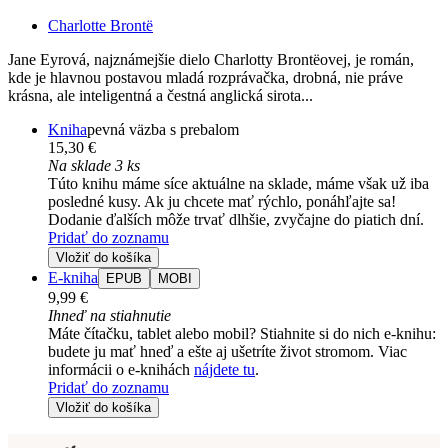
Charlotte Brontë
Jane Eyrová, najznámejšie dielo Charlotty Brontëovej, je román,
kde je hlavnou postavou mladá rozprávačka, drobná, nie práve
krásna, ale inteligentná a čestná anglická sirota...
Kniha
pevná väzba s prebalom
15,30 €
Na sklade 3 ks
Túto knihu máme síce aktuálne na sklade, máme však už iba
posledné kusy. Ak ju chcete mať rýchlo, ponáhľajte sa!
Dodanie ďalších môže trvať dlhšie, zvyčajne do piatich dní.
Pridať do zoznamu
Vložiť do košíka
E-kniha
EPUB
MOBI
9,99 €
Ihneď na stiahnutie
Máte čítačku, tablet alebo mobil? Stiahnite si do nich e-knihu:
budete ju mať hneď a ešte aj ušetríte život stromom. Viac
informácii o e-knihách
nájdete tu
.
Pridať do zoznamu
Vložiť do košíka