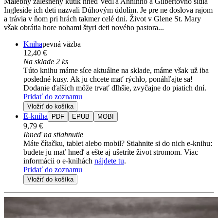
Malebný zalesnený kútik hneď vedľa Anninho a Gilbertovho sídla
Ingleside ich deti nazvali Dúhovým údolím. Je pre ne doslova rajom
a trávia v ňom pri hrách takmer celé dni. Život v Glene St. Mary
však obrátia hore nohami štyri deti nového pastora...
Kniha
pevná väzba
12,40 €
Na sklade 2 ks
Túto knihu máme síce aktuálne na sklade, máme však už iba
posledné kusy. Ak ju chcete mať rýchlo, ponáhľajte sa!
Dodanie ďalších môže trvať dlhšie, zvyčajne do piatich dní.
Pridať do zoznamu
Vložiť do košíka
E-kniha
PDF
EPUB
MOBI
9,79 €
Ihneď na stiahnutie
Máte čítačku, tablet alebo mobil? Stiahnite si do nich e-knihu:
budete ju mať hneď a ešte aj ušetríte život stromom. Viac
informácii o e-knihách
nájdete tu
.
Pridať do zoznamu
Vložiť do košíka