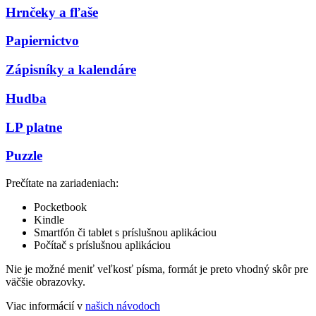
Hrnčeky a fľaše
Papiernictvo
Zápisníky a kalendáre
Hudba
LP platne
Puzzle
Prečítate na zariadeniach:
Pocketbook
Kindle
Smartfón či tablet s príslušnou aplikáciou
Počítač s príslušnou aplikáciou
Nie je možné meniť veľkosť písma, formát je preto vhodný skôr pre
väčšie obrazovky.
Viac informácií v
našich návodoch