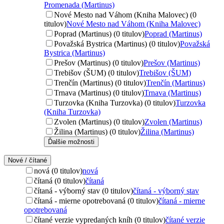
Promenada (Martinus)
Nové Mesto nad Váhom (Kniha Malovec) (0
titulov)
Nové Mesto nad Váhom (Kniha Malovec)
Poprad (Martinus) (0 titulov)
Poprad (Martinus)
Považská Bystrica (Martinus) (0 titulov)
Považská
Bystrica (Martinus)
Prešov (Martinus) (0 titulov)
Prešov (Martinus)
Trebišov (ŠUM) (0 titulov)
Trebišov (ŠUM)
Trenčín (Martinus) (0 titulov)
Trenčín (Martinus)
Trnava (Martinus) (0 titulov)
Trnava (Martinus)
Turzovka (Kniha Turzovka) (0 titulov)
Turzovka
(Kniha Turzovka)
Zvolen (Martinus) (0 titulov)
Zvolen (Martinus)
Žilina (Martinus) (0 titulov)
Žilina (Martinus)
Ďalšie možnosti
Nové / čítané
nová (0 titulov)
nová
čítaná (0 titulov)
čítaná
čítaná - výborný stav (0 titulov)
čítaná - výborný stav
čítaná - mierne opotrebovaná (0 titulov)
čítaná - mierne
opotrebovaná
čítané verzie vypredaných kníh (0 titulov)
čítané verzie