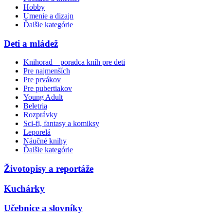
Hobby
Umenie a dizajn
Ďalšie kategórie
Deti a mládež
Knihorad – poradca kníh pre deti
Pre najmenších
Pre prvákov
Pre pubertiakov
Young Adult
Beletria
Rozprávky
Sci-fi, fantasy a komiksy
Leporelá
Náučné knihy
Ďalšie kategórie
Životopisy a reportáže
Kuchárky
Učebnice a slovníky