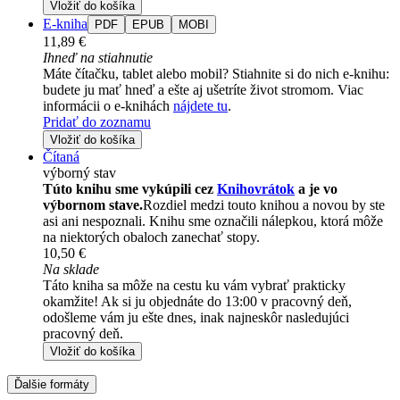
Vložiť do košíka
E-kniha
PDF
EPUB
MOBI
11,89 €
Ihneď na stiahnutie
Máte čítačku, tablet alebo mobil? Stiahnite si do nich e-knihu:
budete ju mať hneď a ešte aj ušetríte život stromom. Viac
informácii o e-knihách
nájdete tu
.
Pridať do zoznamu
Vložiť do košíka
Čítaná
výborný stav
Túto knihu sme vykúpili cez
Knihovrátok
a je vo
výbornom stave.
Rozdiel medzi touto knihou a novou by ste
asi ani nespoznali. Knihu sme označili nálepkou, ktorá môže
na niektorých obaloch zanechať stopy.
10,50 €
Na sklade
Táto kniha sa môže na cestu ku vám vybrať prakticky
okamžite! Ak si ju objednáte do 13:00 v pracovný deň,
odošleme vám ju ešte dnes, inak najneskôr nasledujúci
pracovný deň.
Vložiť do košíka
Ďalšie formáty