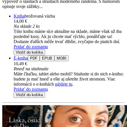
výpoveď o slastiach a strastiach moderného randenia. S humorom
opisuje svoje zážitky...
Kniha
brožovaná väzba
14,00 €
Na sklade 2 ks
Túto knihu máme síce aktuálne na sklade, máme však už iba
posledné kusy. Ak ju chcete mať rýchlo, ponáhľajte sa!
Dodanie ďalších môže trvať dlhšie, zvyčajne do piatich dní.
Pridať do zoznamu
Vložiť do košíka
E-kniha
PDF
EPUB
MOBI
10,49 €
Ihneď na stiahnutie
Máte čítačku, tablet alebo mobil? Stiahnite si do nich e-knihu:
budete ju mať hneď a ešte aj ušetríte život stromom. Viac
informácii o e-knihách
nájdete tu
.
Pridať do zoznamu
Vložiť do košíka