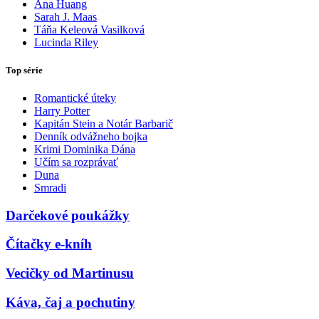
Ana Huang
Sarah J. Maas
Táňa Keleová Vasilková
Lucinda Riley
Top série
Romantické úteky
Harry Potter
Kapitán Stein a Notár Barbarič
Denník odvážneho bojka
Krimi Dominika Dána
Učím sa rozprávať
Duna
Smradi
Darčekové poukážky
Čítačky e-kníh
Vecičky od Martinusu
Káva, čaj a pochutiny