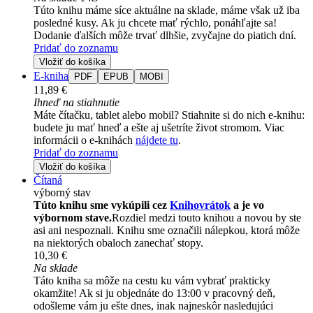
Túto knihu máme síce aktuálne na sklade, máme však už iba
posledné kusy. Ak ju chcete mať rýchlo, ponáhľajte sa!
Dodanie ďalších môže trvať dlhšie, zvyčajne do piatich dní.
Pridať do zoznamu
Vložiť do košíka
E-kniha
PDF
EPUB
MOBI
11,89 €
Ihneď na stiahnutie
Máte čítačku, tablet alebo mobil? Stiahnite si do nich e-knihu:
budete ju mať hneď a ešte aj ušetríte život stromom. Viac
informácii o e-knihách
nájdete tu
.
Pridať do zoznamu
Vložiť do košíka
Čítaná
výborný stav
Túto knihu sme vykúpili cez
Knihovrátok
a je vo
výbornom stave.
Rozdiel medzi touto knihou a novou by ste
asi ani nespoznali. Knihu sme označili nálepkou, ktorá môže
na niektorých obaloch zanechať stopy.
10,30 €
Na sklade
Táto kniha sa môže na cestu ku vám vybrať prakticky
okamžite! Ak si ju objednáte do 13:00 v pracovný deň,
odošleme vám ju ešte dnes, inak najneskôr nasledujúci