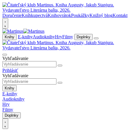
Doručenie
Kníhkupectvá
Knihovrátok
Poukážky
Knižný blog
Kontakt
E-knihy
Audioknihy
Hry
Filmy
Knihy
Doplnky
Vyhľadávanie
Prihlásiť
Vyhľadávanie
Knihy
E-knihy
Audioknihy
Hry
Filmy
Doplnky