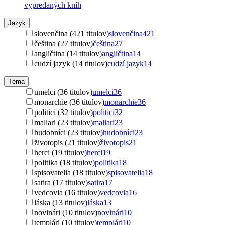
vypredaných kníh
Jazyk
slovenčina (421 titulov)
slovenčina
421
čeština (27 titulov)
čeština
27
angličtina (14 titulov)
angličtina
14
cudzí jazyk (14 titulov)
cudzí jazyk
14
Téma
umelci (36 titulov)
umelci
36
monarchie (36 titulov)
monarchie
36
politici (32 titulov)
politici
32
maliari (23 titulov)
maliari
23
hudobníci (23 titulov)
hudobníci
23
životopis (21 titulov)
životopis
21
herci (19 titulov)
herci
19
politika (18 titulov)
politika
18
spisovatelia (18 titulov)
spisovatelia
18
satira (17 titulov)
satira
17
vedcovia (16 titulov)
vedcovia
16
láska (13 titulov)
láska
13
novinári (10 titulov)
novinári
10
templári (10 titulov)
templári
10