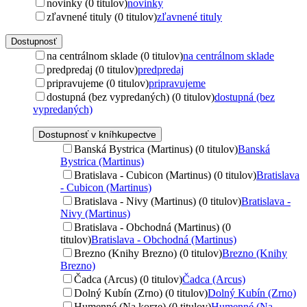
novinky (0 titulov)
novinky
zľavnené tituly (0 titulov)
zľavnené tituly
Dostupnosť
na centrálnom sklade (0 titulov)
na centrálnom sklade
predpredaj (0 titulov)
predpredaj
pripravujeme (0 titulov)
pripravujeme
dostupná (bez vypredaných) (0 titulov)
dostupná (bez
vypredaných)
Dostupnosť v kníhkupectve
Banská Bystrica (Martinus) (0 titulov)
Banská
Bystrica (Martinus)
Bratislava - Cubicon (Martinus) (0 titulov)
Bratislava
- Cubicon (Martinus)
Bratislava - Nivy (Martinus) (0 titulov)
Bratislava -
Nivy (Martinus)
Bratislava - Obchodná (Martinus) (0
titulov)
Bratislava - Obchodná (Martinus)
Brezno (Knihy Brezno) (0 titulov)
Brezno (Knihy
Brezno)
Čadca (Arcus) (0 titulov)
Čadca (Arcus)
Dolný Kubín (Zrno) (0 titulov)
Dolný Kubín (Zrno)
Humenné (Na korze) (0 titulov)
Humenné (Na