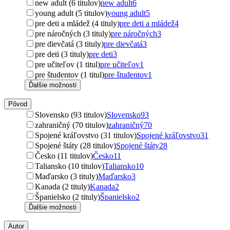
new adult (6 titulov)
new adult
6
young adult (5 titulov)
young adult
5
pre deti a mládež (4 tituly)
pre deti a mládež
4
pre náročných (3 tituly)
pre náročných
3
pre dievčatá (3 tituly)
pre dievčatá
3
pre deti (3 tituly)
pre deti
3
pre učiteľov (1 titul)
pre učiteľov
1
pre študentov (1 titul)
pre študentov
1
Ďalšie možnosti
Pôvod
Slovensko (93 titulov)
Slovensko
93
zahraničný (70 titulov)
zahraničný
70
Spojené kráľovstvo (31 titulov)
Spojené kráľovstvo
31
Spojené štáty (28 titulov)
Spojené štáty
28
Česko (11 titulov)
Česko
11
Taliansko (10 titulov)
Taliansko
10
Maďarsko (3 tituly)
Maďarsko
3
Kanada (2 tituly)
Kanada
2
Španielsko (2 tituly)
Španielsko
2
Ďalšie možnosti
Autor