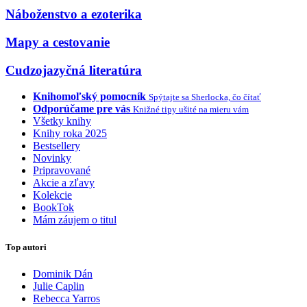
Náboženstvo a ezoterika
Mapy a cestovanie
Cudzojazyčná literatúra
Knihomoľský pomocník
Spýtajte sa Sherlocka, čo čítať
Odporúčame pre vás
Knižné tipy ušité na mieru vám
Všetky knihy
Knihy roka 2025
Bestsellery
Novinky
Pripravované
Akcie a zľavy
Kolekcie
BookTok
Mám záujem o titul
Top autori
Dominik Dán
Julie Caplin
Rebecca Yarros