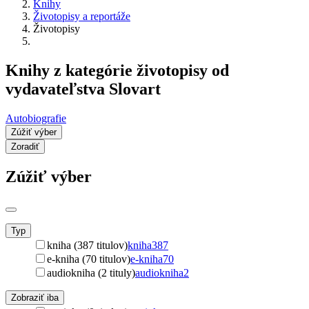
Knihy
Životopisy a reportáže
Životopisy
Knihy z kategórie životopisy od
vydavateľstva Slovart
Autobiografie
Zúžiť výber
Zoradiť
Zúžiť výber
Typ
kniha (387 titulov)
kniha
387
e-kniha (70 titulov)
e-kniha
70
audiokniha (2 tituly)
audiokniha
2
Zobraziť iba