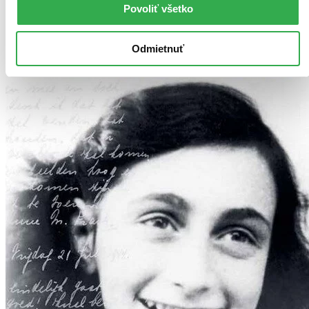
Použité filtre
Povoliť všetko
Zrušiť filtre
Vydavateľstvo Slovart
Odmietnuť