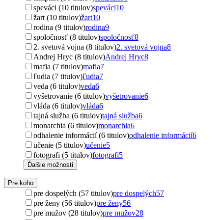
speváci (10 titulov)
speváci
10
žart (10 titulov)
žart
10
rodina (9 titulov)
rodina
9
spoločnosť (8 titulov)
spoločnosť
8
2. svetová vojna (8 titulov)
2. svetová vojna
8
Andrej Hryc (8 titulov)
Andrej Hryc
8
mafia (7 titulov)
mafia
7
ľudia (7 titulov)
ľudia
7
veda (6 titulov)
veda
6
vyšetrovanie (6 titulov)
vyšetrovanie
6
vláda (6 titulov)
vláda
6
tajná služba (6 titulov)
tajná služba
6
monarchia (6 titulov)
monarchia
6
odhalenie informácií (6 titulov)
odhalenie informácií
6
učenie (5 titulov)
učenie
5
fotografi (5 titulov)
fotografi
5
Ďalšie možnosti
Pre koho
pre dospelých (57 titulov)
pre dospelých
57
pre ženy (56 titulov)
pre ženy
56
pre mužov (28 titulov)
pre mužov
28