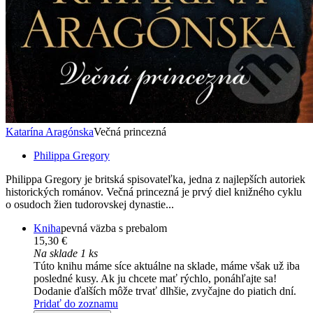
Katarína Aragónska
Večná princezná
Philippa Gregory
Philippa Gregory je britská spisovateľka, jedna z najlepších autoriek
historických románov. Večná princezná je prvý diel knižného cyklu
o osudoch žien tudorovskej dynastie...
Kniha
pevná väzba s prebalom
15,30 €
Na sklade 1 ks
Túto knihu máme síce aktuálne na sklade, máme však už iba
posledné kusy. Ak ju chcete mať rýchlo, ponáhľajte sa!
Dodanie ďalších môže trvať dlhšie, zvyčajne do piatich dní.
Pridať do zoznamu