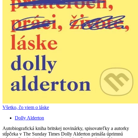
Všetko, čo viem o láske
Dolly Alderton
Autobiografická kniha britskej novinárky, spisovateľky a autorky
stĺpčeka v The Sunday Times Dolly Alderton prináša úprimnú