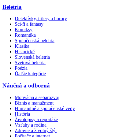
Beletria
Detektívky, trilery a horory
Sci-fi a fantasy
Komiksy
Romantika
Spoločenská beletria
Klasika
Historické
Slovenská beletria
Svetová beletria
Poézia
Ďalšie kategórie
Náučná a odborná
Motivácia a sebarozvoj
Biznis a manažment
Humanitné a spoločenské vedy
História
Životopisy a reportáže
Vzťahy a rodina
Zdravie a životný štýl
Počítače a internet