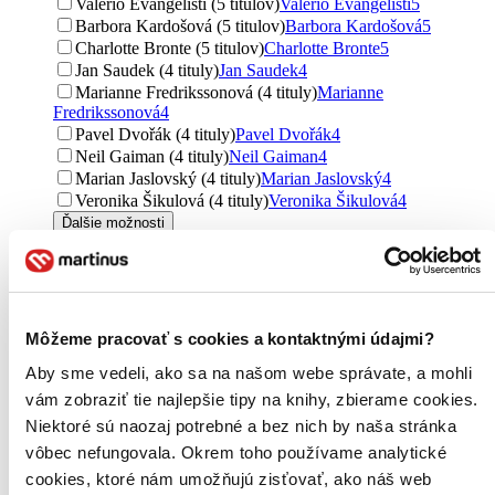
Valerio Evangelisti (5 titulov)
Valerio Evangelisti
5
Barbora Kardošová (5 titulov)
Barbora Kardošová
5
Charlotte Bronte (5 titulov)
Charlotte Bronte
5
Jan Saudek (4 tituly)
Jan Saudek
4
Marianne Fredrikssonová (4 tituly)
Marianne
Fredrikssonová
4
Pavel Dvořák (4 tituly)
Pavel Dvořák
4
Neil Gaiman (4 tituly)
Neil Gaiman
4
Marian Jaslovský (4 tituly)
Marian Jaslovský
4
Veronika Šikulová (4 tituly)
Veronika Šikulová
4
Ďalšie možnosti
Vydavateľstvo
Slovart (459 titulov)
Slovart
459
Väzba
Môžeme pracovať s cookies a kontaktnými údajmi?
pevná väzba s prebalom (194 titulov)
pevná väzba s
prebalom
194
Aby sme vedeli, ako sa na našom webe správate, a mohli
pevná väzba (125 titulov)
pevná väzba
125
vám zobraziť tie najlepšie tipy na knihy, zbierame cookies.
brožovaná väzba (55 titulov)
brožovaná väzba
55
Niektoré sú naozaj potrebné a bez nich by naša stránka
špirálová väzba (4 tituly)
špirálová väzba
4
vôbec nefungovala. Okrem toho používame analytické
Formát
cookies, ktoré nám umožňujú zisťovať, ako náš web