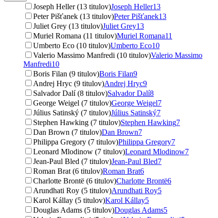
Joseph Heller (13 titulov)
Joseph Heller
13
Peter Pišťanek (13 titulov)
Peter Pišťanek
13
Juliet Grey (13 titulov)
Juliet Grey
13
Muriel Romana (11 titulov)
Muriel Romana
11
Umberto Eco (10 titulov)
Umberto Eco
10
Valerio Massimo Manfredi (10 titulov)
Valerio Massimo
Manfredi
10
Boris Filan (9 titulov)
Boris Filan
9
Andrej Hryc (9 titulov)
Andrej Hryc
9
Salvador Dalí (8 titulov)
Salvador Dalí
8
George Weigel (7 titulov)
George Weigel
7
Július Satinský (7 titulov)
Július Satinský
7
Stephen Hawking (7 titulov)
Stephen Hawking
7
Dan Brown (7 titulov)
Dan Brown
7
Philippa Gregory (7 titulov)
Philippa Gregory
7
Leonard Mlodinow (7 titulov)
Leonard Mlodinow
7
Jean-Paul Bled (7 titulov)
Jean-Paul Bled
7
Roman Brat (6 titulov)
Roman Brat
6
Charlotte Brontë (6 titulov)
Charlotte Brontë
6
Arundhati Roy (5 titulov)
Arundhati Roy
5
Karol Kállay (5 titulov)
Karol Kállay
5
Douglas Adams (5 titulov)
Douglas Adams
5