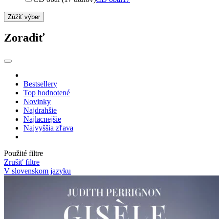
Zúžiť výber
Zoradiť
Bestsellery
Top hodnotené
Novinky
Najdrahšie
Najlacnejšie
Najvyššia zľava
Použité filtre
Zrušiť filtre
V slovenskom jazyku