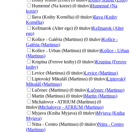
Humenné (Na korze) (0 titulov)
Humenné (Na
korze)
Ilava (Knihy Kornélia) (0 titulov)
Ilava (Knihy
Kornélia)
Kežmarok (Alter ego) (0 titulov)
Kežmarok (Alter
ego)
Košice - Galéria (Martinus) (0 titulov)
Košice -
Galéria (Martinus)
Košice - Urban (Martinus) (0 titulov)
Košice - Urban
(Martinus)
Krupina (Ferove knihy) (0 titulov)
Krupina (Ferove
knihy)
Levice (Martinus) (0 titulov)
Levice (Martinus)
Liptovský Mikuláš (Martinus) (0 titulov)
Liptovský
Mikuláš (Martinus)
Lučenec (Martinus) (0 titulov)
Lučenec (Martinus)
Martin (Martinus) (0 titulov)
Martin (Martinus)
Michalovce - ATRIUM (Martinus) (0
titulov)
Michalovce - ATRIUM (Martinus)
Myjava (Kniha Myjava) (0 titulov)
Myjava (Kniha
Myjava)
Nitra - Centro (Martinus) (0 titulov)
Nitra - Centro
(Martinus)