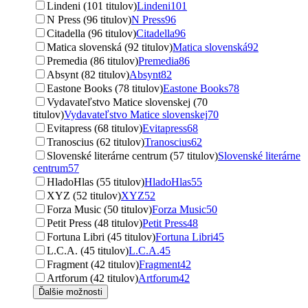
Lindeni (101 titulov)
Lindeni
101
N Press (96 titulov)
N Press
96
Citadella (96 titulov)
Citadella
96
Matica slovenská (92 titulov)
Matica slovenská
92
Premedia (86 titulov)
Premedia
86
Absynt (82 titulov)
Absynt
82
Eastone Books (78 titulov)
Eastone Books
78
Vydavateľstvo Matice slovenskej (70
titulov)
Vydavateľstvo Matice slovenskej
70
Evitapress (68 titulov)
Evitapress
68
Tranoscius (62 titulov)
Tranoscius
62
Slovenské literárne centrum (57 titulov)
Slovenské literárne
centrum
57
HladoHlas (55 titulov)
HladoHlas
55
XYZ (52 titulov)
XYZ
52
Forza Music (50 titulov)
Forza Music
50
Petit Press (48 titulov)
Petit Press
48
Fortuna Libri (45 titulov)
Fortuna Libri
45
L.C.A. (45 titulov)
L.C.A.
45
Fragment (42 titulov)
Fragment
42
Artforum (42 titulov)
Artforum
42
Ďalšie možnosti