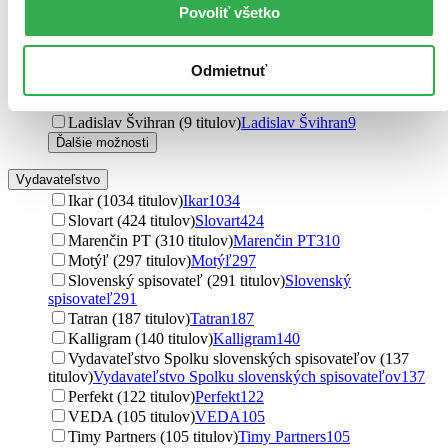
Eva Bacigalová (14 titulov)
Eva Bacigalová
14
Povoliť všetko
Joseph Heller (11 titulov)
Joseph Heller
11
Drahoslav Machala (10 titulov)
Drahoslav Machala
10
Ivan Szabó (10 titulov)
Ivan Szabó
10
Odmietnuť
Johannes Mario Simmel (9 titulov)
Johannes Mario
Simmel
9
Ladislav Švihran (9 titulov)
Ladislav Švihran
9
Ďalšie možnosti
Vydavateľstvo
Ikar (1034 titulov)
Ikar
1034
Slovart (424 titulov)
Slovart
424
Marenčin PT (310 titulov)
Marenčin PT
310
Motýľ (297 titulov)
Motýľ
297
Slovenský spisovateľ (291 titulov)
Slovenský
spisovateľ
291
Tatran (187 titulov)
Tatran
187
Kalligram (140 titulov)
Kalligram
140
Vydavateľstvo Spolku slovenských spisovateľov (137
titulov)
Vydavateľstvo Spolku slovenských spisovateľov
137
Perfekt (122 titulov)
Perfekt
122
VEDA (105 titulov)
VEDA
105
Timy Partners (105 titulov)
Timy Partners
105