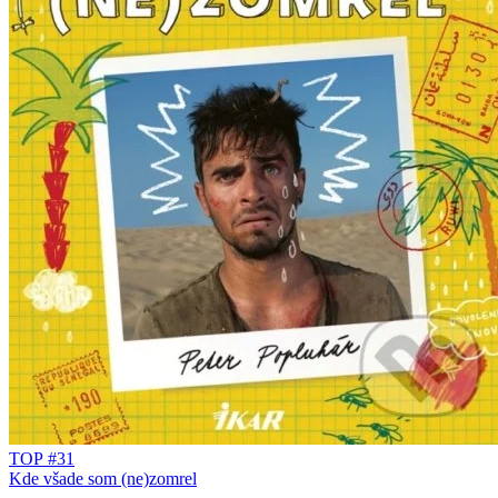
TOP #31
Kde všade som (ne)zomrel