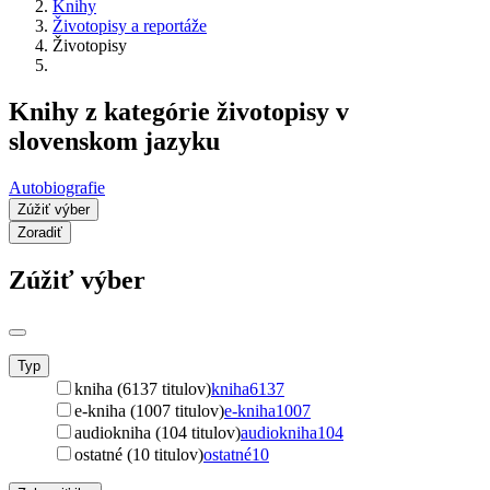
Knihy
Životopisy a reportáže
Životopisy
Knihy z kategórie životopisy v
slovenskom jazyku
Autobiografie
Zúžiť výber
Zoradiť
Zúžiť výber
Typ
kniha (6137 titulov)
kniha
6137
e-kniha (1007 titulov)
e-kniha
1007
audiokniha (104 titulov)
audiokniha
104
ostatné (10 titulov)
ostatné
10