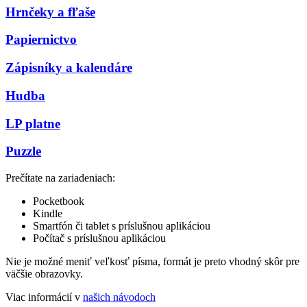
Hrnčeky a fľaše
Papiernictvo
Zápisníky a kalendáre
Hudba
LP platne
Puzzle
Prečítate na zariadeniach:
Pocketbook
Kindle
Smartfón či tablet s príslušnou aplikáciou
Počítač s príslušnou aplikáciou
Nie je možné meniť veľkosť písma, formát je preto vhodný skôr pre
väčšie obrazovky.
Viac informácií v
našich návodoch