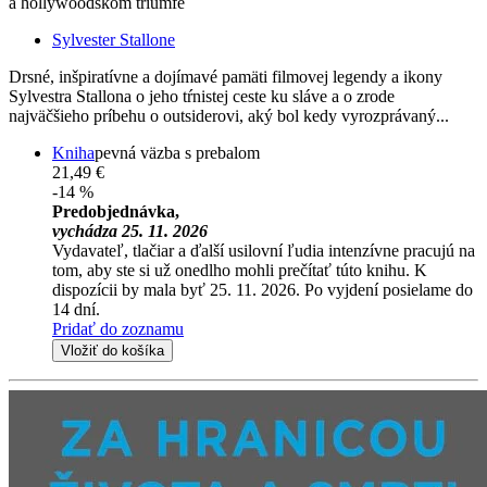
a hollywoodskom triumfe
Sylvester Stallone
Drsné, inšpiratívne a dojímavé pamäti filmovej legendy a ikony
Sylvestra Stallona o jeho tŕnistej ceste ku sláve a o zrode
najväčšieho príbehu o outsiderovi, aký bol kedy vyrozprávaný...
Kniha
pevná väzba s prebalom
21,49 €
-14 %
Predobjednávka,
vychádza 25. 11. 2026
Vydavateľ, tlačiar a ďalší usilovní ľudia intenzívne pracujú na
tom, aby ste si už onedlho mohli prečítať túto knihu. K
dispozícii by mala byť 25. 11. 2026. Po vyjdení posielame do
14 dní.
Pridať do zoznamu
Vložiť do košíka