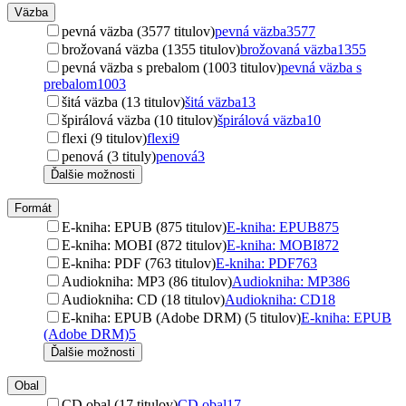
Väzba
pevná väzba (3577 titulov)
pevná väzba
3577
brožovaná väzba (1355 titulov)
brožovaná väzba
1355
pevná väzba s prebalom (1003 titulov)
pevná väzba s
prebalom
1003
šitá väzba (13 titulov)
šitá väzba
13
špirálová väzba (10 titulov)
špirálová väzba
10
flexi (9 titulov)
flexi
9
penová (3 tituly)
penová
3
Ďalšie možnosti
Formát
E-kniha: EPUB (875 titulov)
E-kniha: EPUB
875
E-kniha: MOBI (872 titulov)
E-kniha: MOBI
872
E-kniha: PDF (763 titulov)
E-kniha: PDF
763
Audiokniha: MP3 (86 titulov)
Audiokniha: MP3
86
Audiokniha: CD (18 titulov)
Audiokniha: CD
18
E-kniha: EPUB (Adobe DRM) (5 titulov)
E-kniha: EPUB
(Adobe DRM)
5
Ďalšie možnosti
Obal
CD obal (17 titulov)
CD obal
17