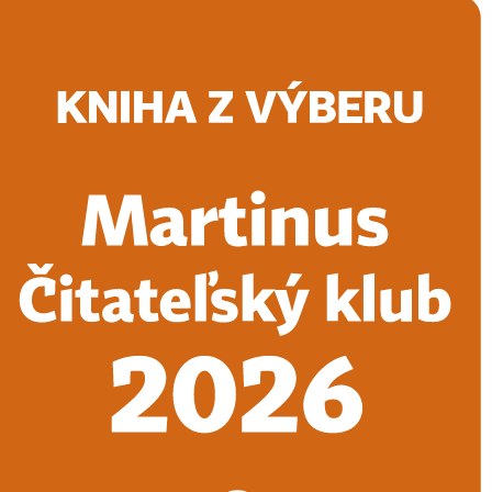
Doručenie
Kníhkupectvá
Knihovrátok
Poukážky
Knižný blog
Kontakt
E-knihy
Audioknihy
Hry
Filmy
Knihy
Doplnky
Vyhľadávanie
Prihlásiť
Vyhľadávanie
Knihy
E-knihy
Audioknihy
Hry
Filmy
Doplnky