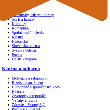
Beletria
Detektívky, trilery a horory
Sci-fi a fantasy
Komiksy
Romantika
Spoločenská beletria
Klasika
Historické
Slovenská beletria
Svetová beletria
Poézia
Ďalšie kategórie
Náučná a odborná
Motivácia a sebarozvoj
Biznis a manažment
Humanitné a spoločenské vedy
História
Životopisy a reportáže
Vzťahy a rodina
Zdravie a životný štýl
Počítače a internet