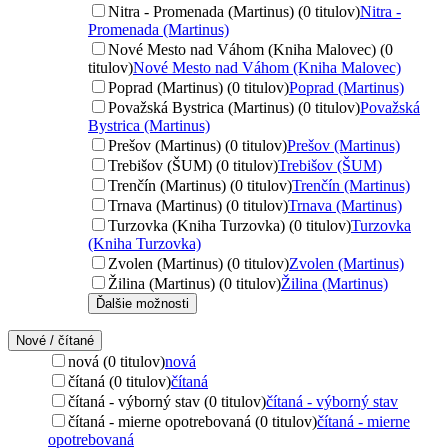
Nitra - Promenada (Martinus) (0 titulov)
Nitra -
Promenada (Martinus)
Nové Mesto nad Váhom (Kniha Malovec) (0
titulov)
Nové Mesto nad Váhom (Kniha Malovec)
Poprad (Martinus) (0 titulov)
Poprad (Martinus)
Považská Bystrica (Martinus) (0 titulov)
Považská
Bystrica (Martinus)
Prešov (Martinus) (0 titulov)
Prešov (Martinus)
Trebišov (ŠUM) (0 titulov)
Trebišov (ŠUM)
Trenčín (Martinus) (0 titulov)
Trenčín (Martinus)
Trnava (Martinus) (0 titulov)
Trnava (Martinus)
Turzovka (Kniha Turzovka) (0 titulov)
Turzovka
(Kniha Turzovka)
Zvolen (Martinus) (0 titulov)
Zvolen (Martinus)
Žilina (Martinus) (0 titulov)
Žilina (Martinus)
Ďalšie možnosti
Nové / čítané
nová (0 titulov)
nová
čítaná (0 titulov)
čítaná
čítaná - výborný stav (0 titulov)
čítaná - výborný stav
čítaná - mierne opotrebovaná (0 titulov)
čítaná - mierne
opotrebovaná