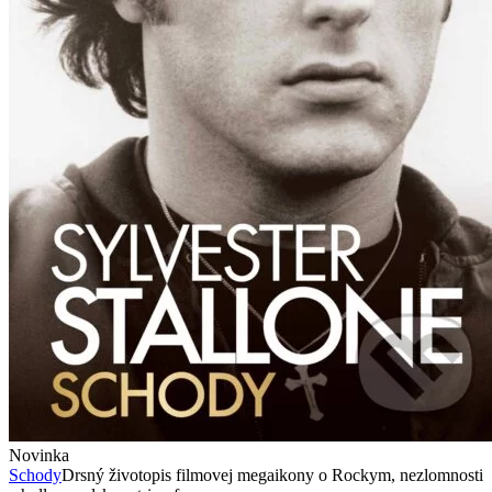
Novinka
Schody
Drsný životopis filmovej megaikony o Rockym, nezlomnosti