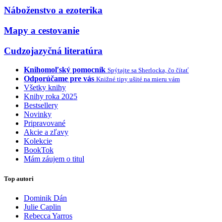
Náboženstvo a ezoterika
Mapy a cestovanie
Cudzojazyčná literatúra
Knihomoľský pomocník
Spýtajte sa Sherlocka, čo čítať
Odporúčame pre vás
Knižné tipy ušité na mieru vám
Všetky knihy
Knihy roka 2025
Bestsellery
Novinky
Pripravované
Akcie a zľavy
Kolekcie
BookTok
Mám záujem o titul
Top autori
Dominik Dán
Julie Caplin
Rebecca Yarros