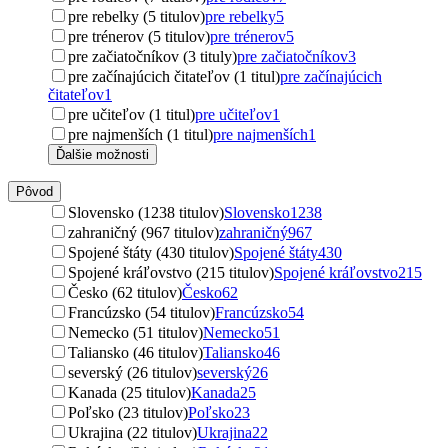
pre rebelky (5 titulov)
pre rebelky
5
pre trénerov (5 titulov)
pre trénerov
5
pre začiatočníkov (3 tituly)
pre začiatočníkov
3
pre začínajúcich čitateľov (1 titul)
pre začínajúcich
čitateľov
1
pre učiteľov (1 titul)
pre učiteľov
1
pre najmenších (1 titul)
pre najmenších
1
Ďalšie možnosti
Pôvod
Slovensko (1238 titulov)
Slovensko
1238
zahraničný (967 titulov)
zahraničný
967
Spojené štáty (430 titulov)
Spojené štáty
430
Spojené kráľovstvo (215 titulov)
Spojené kráľovstvo
215
Česko (62 titulov)
Česko
62
Francúzsko (54 titulov)
Francúzsko
54
Nemecko (51 titulov)
Nemecko
51
Taliansko (46 titulov)
Taliansko
46
severský (26 titulov)
severský
26
Kanada (25 titulov)
Kanada
25
Poľsko (23 titulov)
Poľsko
23
Ukrajina (22 titulov)
Ukrajina
22