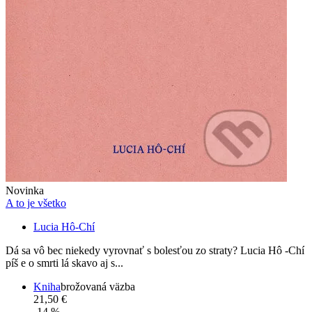
Novinka
A to je všetko
Lucia Hô-Chí
Dá sa vô bec niekedy vyrovnať s bolesťou zo straty? Lucia Hô -Chí
píš e o smrti lá skavo aj s...
Kniha
brožovaná väzba
21,50 €
-14 %