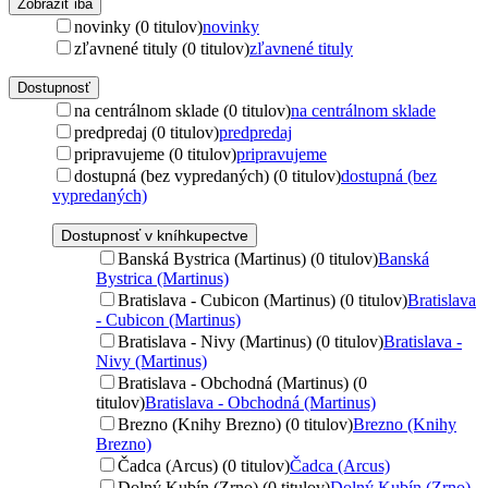
Zobraziť iba
novinky (0 titulov)
novinky
zľavnené tituly (0 titulov)
zľavnené tituly
Dostupnosť
na centrálnom sklade (0 titulov)
na centrálnom sklade
predpredaj (0 titulov)
predpredaj
pripravujeme (0 titulov)
pripravujeme
dostupná (bez vypredaných) (0 titulov)
dostupná (bez
vypredaných)
Dostupnosť v kníhkupectve
Banská Bystrica (Martinus) (0 titulov)
Banská
Bystrica (Martinus)
Bratislava - Cubicon (Martinus) (0 titulov)
Bratislava
- Cubicon (Martinus)
Bratislava - Nivy (Martinus) (0 titulov)
Bratislava -
Nivy (Martinus)
Bratislava - Obchodná (Martinus) (0
titulov)
Bratislava - Obchodná (Martinus)
Brezno (Knihy Brezno) (0 titulov)
Brezno (Knihy
Brezno)
Čadca (Arcus) (0 titulov)
Čadca (Arcus)
Dolný Kubín (Zrno) (0 titulov)
Dolný Kubín (Zrno)