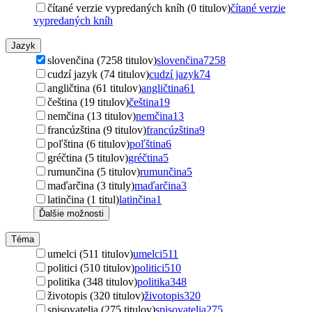
čítané verzie vypredaných kníh (0 titulov)
čítané verzie
vypredaných kníh
Jazyk
slovenčina (7258 titulov)
slovenčina
7258
cudzí jazyk (74 titulov)
cudzí jazyk
74
angličtina (61 titulov)
angličtina
61
čeština (19 titulov)
čeština
19
nemčina (13 titulov)
nemčina
13
francúzština (9 titulov)
francúzština
9
poľština (6 titulov)
poľština
6
gréčtina (5 titulov)
gréčtina
5
rumunčina (5 titulov)
rumunčina
5
maďarčina (3 tituly)
maďarčina
3
latinčina (1 titul)
latinčina
1
Ďalšie možnosti
Téma
umelci (511 titulov)
umelci
511
politici (510 titulov)
politici
510
politika (348 titulov)
politika
348
životopis (320 titulov)
životopis
320
spisovatelia (275 titulov)
spisovatelia
275