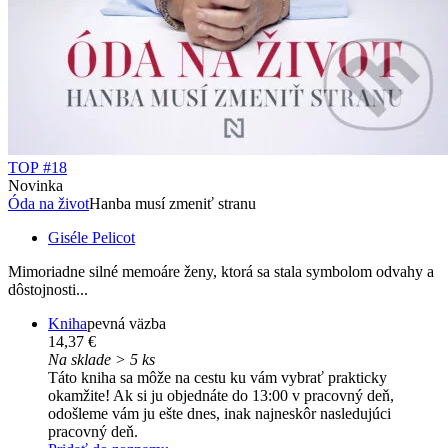
TOP #18
Novinka
Óda na život
Hanba musí zmeniť stranu
Giséle Pelicot
Mimoriadne silné memoáre ženy, ktorá sa stala symbolom odvahy a
dôstojnosti...
Kniha
pevná väzba
14,37 €
Na sklade > 5 ks
Táto kniha sa môže na cestu ku vám vybrať prakticky
okamžite! Ak si ju objednáte do 13:00 v pracovný deň,
odošleme vám ju ešte dnes, inak najneskôr nasledujúci
pracovný deň.