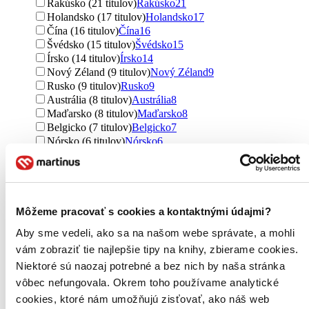
Rakúsko (21 titulov)
Rakúsko
21
Holandsko (17 titulov)
Holandsko
17
Čína (16 titulov)
Čína
16
Švédsko (15 titulov)
Švédsko
15
Írsko (14 titulov)
Írsko
14
Nový Zéland (9 titulov)
Nový Zéland
9
Rusko (9 titulov)
Rusko
9
Austrália (8 titulov)
Austrália
8
Maďarsko (8 titulov)
Maďarsko
8
Belgicko (7 titulov)
Belgicko
7
Nórsko (6 titulov)
Nórsko
6
Argentína (6 titulov)
Argentína
6
Španielsko (6 titulov)
Španielsko
6
Brazília (5 titulov)
Brazília
5
Portugalsko (5 titulov)
Portugalsko
5
Srbsko (4 tituly)
Srbsko
4
Môžeme pracovať s cookies a kontaktnými údajmi?
Island (3 tituly)
Island
3
Aby sme vedeli, ako sa na našom webe správate, a mohli
Kolumbia (3 tituly)
Kolumbia
3
vám zobraziť tie najlepšie tipy na knihy, zbierame cookies.
Ďalšie možnosti
Niektoré sú naozaj potrebné a bez nich by naša stránka
Autor
vôbec nefungovala. Okrem toho používame analytické
Gustáv Murín (73 titulov)
Gustáv Murín
73
cookies, ktoré nám umožňujú zisťovať, ako náš web
Katarína Gillerová (42 titulov)
Katarína Gillerová
42