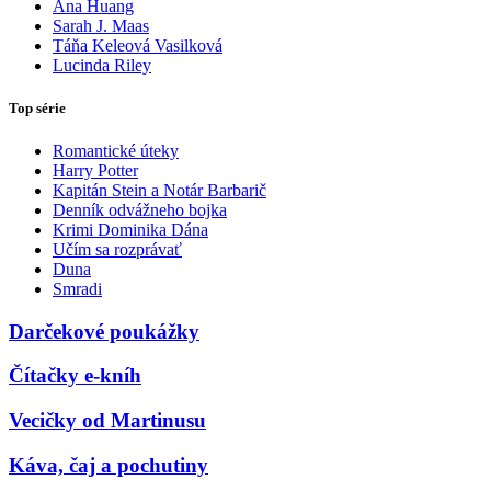
Ana Huang
Sarah J. Maas
Táňa Keleová Vasilková
Lucinda Riley
Top série
Romantické úteky
Harry Potter
Kapitán Stein a Notár Barbarič
Denník odvážneho bojka
Krimi Dominika Dána
Učím sa rozprávať
Duna
Smradi
Darčekové poukážky
Čítačky e-kníh
Vecičky od Martinusu
Káva, čaj a pochutiny