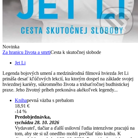
Novinka
Za hranicu života a smrti
Cesta k skutočnej slobode
Jet Li
Legenda bojových umení a medzinárodná filmová hviezda Jet Li
prináša desať kľúčových lekcií, ku ktorým dospel na základe svojej
hviezdnej kariéry, súkromného života a tridsaťročnej budhistickej
praxe. Jeho životný príbeh prekonáva akékoľvek legendy...
Kniha
pevná väzba s prebalom
18,91 €
-14 %
Predobjednávka,
vychádza 28. 10. 2026
Vydavateľ, tlačiar a ďalší usilovní ľudia intenzívne pracujú na
tom, aby ste si už onedlho mohli prečítať túto knihu. K