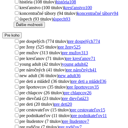
história (108 titulov)
história
108
kresťanstvo (100 titulov)
kresťanstvo
100
koncentračné tábory (94 titulov)
koncentračné tábory
94
úspech (93 titulov)
úspech
93
Ďalšie možnosti
Pre koho
pre dospelých (774 titulov)
pre dospelých
774
pre ženy (525 titulov)
pre ženy
525
pre mužov (313 titulov)
pre mužov
313
pre kresťanov (71 titulov)
pre kresťanov
71
young adult (42 titulov)
young adult
42
pre náročných (41 titulov)
pre náročných
41
new adult (36 titulov)
new adult
36
pre deti a mládež (36 titulov)
pre deti a mládež
36
pre športovcov (35 titulov)
pre športovcov
35
pre chlapcov (26 titulov)
pre chlapcov
26
pre dievčatá (23 titulov)
pre dievčatá
23
pre deti (20 titulov)
pre deti
20
pre cestovateľov (15 titulov)
pre cestovateľov
15
pre podnikateľov (11 titulov)
pre podnikateľov
11
pre študentov (7 titulov)
pre študentov
7
pre rodičov (7 titulov)
pre rodičov
7