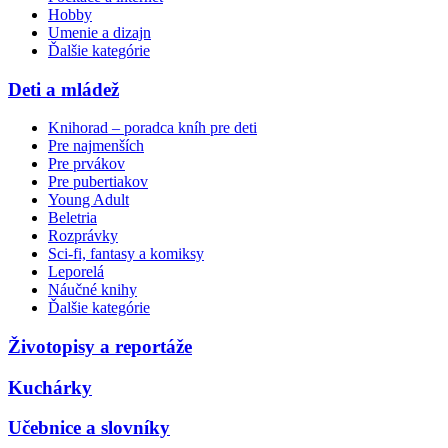
Hobby
Umenie a dizajn
Ďalšie kategórie
Deti a mládež
Knihorad – poradca kníh pre deti
Pre najmenších
Pre prvákov
Pre pubertiakov
Young Adult
Beletria
Rozprávky
Sci-fi, fantasy a komiksy
Leporelá
Náučné knihy
Ďalšie kategórie
Životopisy a reportáže
Kuchárky
Učebnice a slovníky