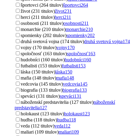
športovci (264 titulov)
športovci
264
život (231 titulov)
život
231
herci (211 titulov)
herci
211
osobnosti (211 titulov)
osobnosti
211
monarchie (210 titulov)
monarchie
210
spomienky (202 titulov)
spomienky
202
druhá svetová vojna (174 titulov)
druhá svetová vojna
174
vojny (170 titulov)
vojny
170
spoločnosť (163 titulov)
spoločnosť
163
hudobníci (160 titulov)
hudobníci
160
futbalisti (153 titulov)
futbalisti
153
láska (150 titulov)
láska
150
mafia (148 titulov)
mafia
148
vedcovia (145 titulov)
vedcovia
145
biografia (133 titulov)
biografia
133
speváci (131 titulov)
speváci
131
náboženskí predstavitelia (127 titulov)
náboženskí
predstavitelia
127
holokaust (123 titulov)
holokaust
123
hudba (118 titulov)
hudba
118
veda (112 titulov)
veda
112
maliari (109 titulov)
maliari
109