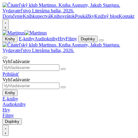
Doručenie
Kníhkupectvá
Knihovrátok
Poukážky
Knižný blog
Kontakt
E-knihy
Audioknihy
Hry
Filmy
Knihy
Doplnky
Vyhľadávanie
Prihlásiť
Vyhľadávanie
Knihy
E-knihy
Audioknihy
Hry
Filmy
Doplnky