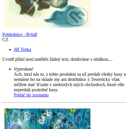
Pohlednice - Rybář
CZ
Jiří Trnka
Uvnitř přání není natištěn žádný text, dodáváme s obálkou....
Vypredané
Ach, mrzí nás to, z tohto produktu sa už predali všetky kusy a
nemáme ho na sklade my ani distribútor :( Teoreticky však
môžete mať šťastie v niektorých iných obchodoch, ktoré ešte
nepredali posledné kusy.
Pridať do zoznamu