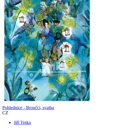
Pohlednice - Broučci, svatba
CZ
Jiří Trnka