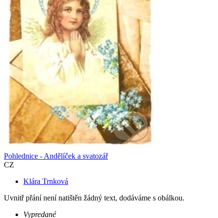
Pohlednice - Andělíček a svatozář
CZ
Klára Trnková
Uvnitř přání není natištěn žádný text, dodáváme s obálkou.
Vypredané