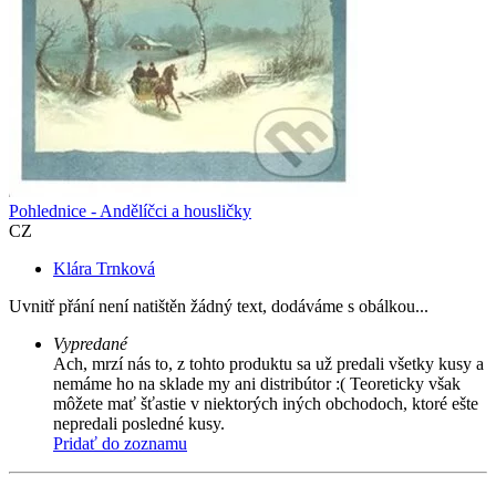
Pohlednice - Andělíčci a housličky
CZ
Klára Trnková
Uvnitř přání není natištěn žádný text, dodáváme s obálkou...
Vypredané
Ach, mrzí nás to, z tohto produktu sa už predali všetky kusy a
nemáme ho na sklade my ani distribútor :( Teoreticky však
môžete mať šťastie v niektorých iných obchodoch, ktoré ešte
nepredali posledné kusy.
Pridať do zoznamu