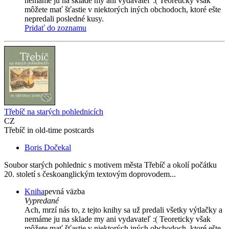
nemáme ju na sklade my ani vydavateľ :( Teoreticky však
môžete mať šťastie v niektorých iných obchodoch, ktoré ešte
nepredali posledné kusy.
Pridať do zoznamu
Třebíč na starých pohlednicích
CZ
Třebíč in old-time postcards
Boris Dočekal
Soubor starých pohlednic s motivem města Třebíč a okolí počátku
20. století s českoanglickým textovým doprovodem...
Kniha
pevná väzba
Vypredané
Ach, mrzí nás to, z tejto knihy sa už predali všetky výtlačky a
nemáme ju na sklade my ani vydavateľ :( Teoreticky však
môžete mať šťastie v niektorých iných obchodoch, ktoré ešte