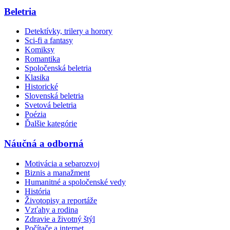
Beletria
Detektívky, trilery a horory
Sci-fi a fantasy
Komiksy
Romantika
Spoločenská beletria
Klasika
Historické
Slovenská beletria
Svetová beletria
Poézia
Ďalšie kategórie
Náučná a odborná
Motivácia a sebarozvoj
Biznis a manažment
Humanitné a spoločenské vedy
História
Životopisy a reportáže
Vzťahy a rodina
Zdravie a životný štýl
Počítače a internet