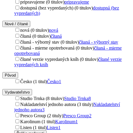
pripravujeme (0 titulov)
pripravujeme
dostupná (bez vypredaných) (0 titulov)
dostupná (bez
vypredaných)
Nové / čítané
nová (0 titulov)
nová
čítaná (0 titulov)
čítaná
čítaná - výborný stav (0 titulov)
čítaná - výborný stav
čítaná - mierne opotrebovaná (0 titulov)
čítaná - mierne
opotrebovaná
čítané verzie vypredaných kníh (0 titulov)
čítané verzie
vypredaných kníh
Pôvod
Česko (1 titul)
Česko
1
Vydavateľstvo
Studio Trnka (8 titulov)
Studio Trnka
8
Nakladatelství jednoho autora (3 tituly)
Nakladatelství
jednoho autora
3
Presco Group (2 tituly)
Presco Group
2
Karolinum (1 titul)
Karolinum
1
Listen (1 titul)
Listen
1