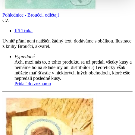
Pohlednice - Broučci, odlétají
CZ
Jiří Trnka
Uvnitř přání není natištěn žádný text, dodáváme s obálkou. Ilustrace
z knihy Broučci, akvarel.
Vypredané
Ach, mrzí nás to, z tohto produktu sa už predali všetky kusy a
nemáme ho na sklade my ani distribútor :( Teoreticky však
môžete mať šťastie v niektorých iných obchodoch, ktoré ešte
nepredali posledné kusy.
Pridať do zoznamu