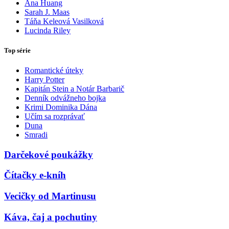
Ana Huang
Sarah J. Maas
Táňa Keleová Vasilková
Lucinda Riley
Top série
Romantické úteky
Harry Potter
Kapitán Stein a Notár Barbarič
Denník odvážneho bojka
Krimi Dominika Dána
Učím sa rozprávať
Duna
Smradi
Darčekové poukážky
Čítačky e-kníh
Vecičky od Martinusu
Káva, čaj a pochutiny