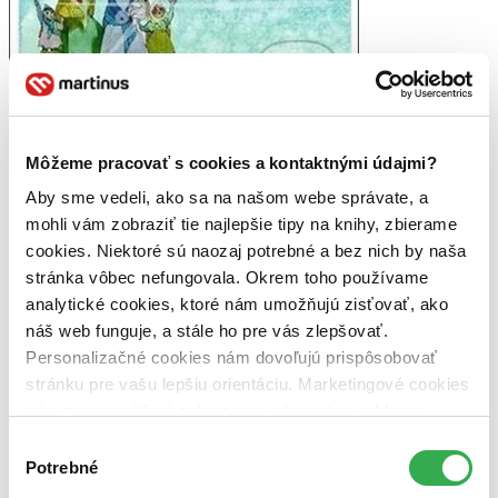
Pohlednice - Broučci odlétají
Môžeme pracovať s cookies a kontaktnými údajmi?
CZ
Aby sme vedeli, ako sa na našom webe správate, a
Jiří Trnka
mohli vám zobraziť tie najlepšie tipy na knihy, zbierame
Uvnitř přání není natištěn žádný text, dodáváme s obálkou...
cookies. Niektoré sú naozaj potrebné a bez nich by naša
stránka vôbec nefungovala. Okrem toho používame
Vypredané
Ach, mrzí nás to, z tohto produktu sa už predali všetky kusy a
analytické cookies, ktoré nám umožňujú zisťovať, ako
nemáme ho na sklade my ani distribútor :( Teoreticky však
náš web funguje, a stále ho pre vás zlepšovať.
môžete mať šťastie v niektorých iných obchodoch, ktoré ešte
Personalizačné cookies nám dovoľujú prispôsobovať
nepredali posledné kusy.
Pridať do zoznamu
stránku pre vašu lepšiu orientáciu. Marketingové cookies
nám zas umožňujú zobrazenie relevantnej reklamy.
Niektoré údaje zdieľame aj s tretími stranami. Veľmi by
Výber
Chcete poradiť knihu?
nám pomohlo, keby sme mohli používať všetky tieto
Potrebné
súhlasu
Náš pomocník Sherlock vám ju s radosťou vypátra!
cookies. Ďakujeme!
Knihomoľský pomocník