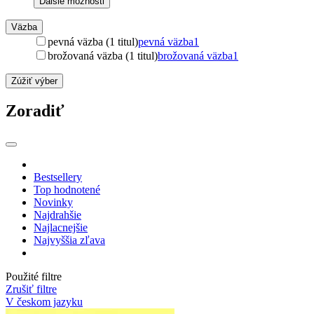
Ďalšie možnosti
Väzba
pevná väzba (1 titul)
pevná väzba
1
brožovaná väzba (1 titul)
brožovaná väzba
1
Zúžiť výber
Zoradiť
Bestsellery
Top hodnotené
Novinky
Najdrahšie
Najlacnejšie
Najvyššia zľava
Použité filtre
Zrušiť filtre
V českom jazyku