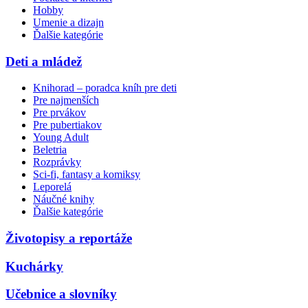
Hobby
Umenie a dizajn
Ďalšie kategórie
Deti a mládež
Knihorad – poradca kníh pre deti
Pre najmenších
Pre prvákov
Pre pubertiakov
Young Adult
Beletria
Rozprávky
Sci-fi, fantasy a komiksy
Leporelá
Náučné knihy
Ďalšie kategórie
Životopisy a reportáže
Kuchárky
Učebnice a slovníky