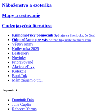
Náboženstvo a ezoterika
Mapy a cestovanie
Cudzojazyčná literatúra
Knihomoľský pomocník
Spýtajte sa Sherlocka, čo čítať
Odporúčame pre vás
Knižné tipy ušité na mieru vám
Všetky knihy
Knihy roka 2025
Bestsellery
Novinky
Pripravované
Akcie a zľavy
Kolekcie
BookTok
Mám záujem o titul
Top autori
Dominik Dán
Julie Caplin
Rebecca Yarros