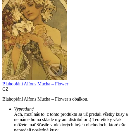
Blahopřání Alfons Mucha – Flower
CZ
Blahopřání Alfons Mucha – Flower s obálkou.
Vypredané
Ach, mrzí nás to, z tohto produktu sa už predali všetky kusy a
nemáme ho na sklade my ani distribútor :( Teoreticky však
môžete mať šťastie v niektorých iných obchodoch, ktoré ešte
nepredali posledné kusy.