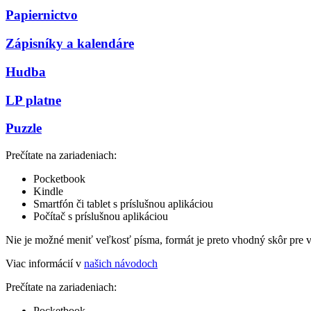
Papiernictvo
Zápisníky a kalendáre
Hudba
LP platne
Puzzle
Prečítate na zariadeniach:
Pocketbook
Kindle
Smartfón či tablet s príslušnou aplikáciou
Počítač s príslušnou aplikáciou
Nie je možné meniť veľkosť písma, formát je preto vhodný skôr pre 
Viac informácií v
našich návodoch
Prečítate na zariadeniach:
Pocketbook