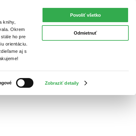
Povoliť všetko
a knihy,
ovala. Okrem
Odmietnuť
stále ho pre
u orientáciu.
dieľame aj s
Ďakujeme!
ngové
Zobraziť detaily