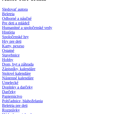
Sledovať autora
Beletria
Odborné a náučné
Pre deti a mládež
Humanitné a spoločenské vedy
História
Spoločenské hry
Hry pre deti
Karty, pexeso
Ostatné
Stavebnice
Hobby
Dom, byt a záhrada
Zápisníky, kalendáre
Stolové kalendáre
Nástenné kalendáre
Umelecké
Doplnky a darčeky
Darčeky
Papiernictvo
Pohľadnice, blahoželania
Beletria pre deti
Rozprávky