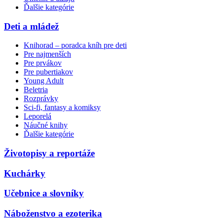
Ďalšie kategórie
Deti a mládež
Knihorad – poradca kníh pre deti
Pre najmenších
Pre prvákov
Pre pubertiakov
Young Adult
Beletria
Rozprávky
Sci-fi, fantasy a komiksy
Leporelá
Náučné knihy
Ďalšie kategórie
Životopisy a reportáže
Kuchárky
Učebnice a slovníky
Náboženstvo a ezoterika