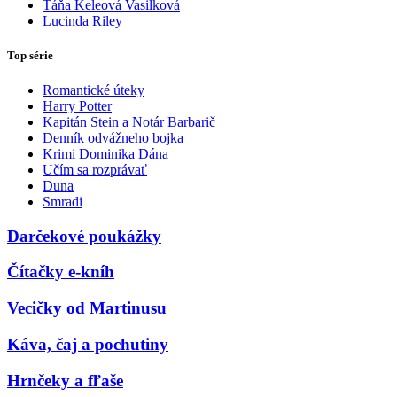
Táňa Keleová Vasilková
Lucinda Riley
Top série
Romantické úteky
Harry Potter
Kapitán Stein a Notár Barbarič
Denník odvážneho bojka
Krimi Dominika Dána
Učím sa rozprávať
Duna
Smradi
Darčekové poukážky
Čítačky e-kníh
Vecičky od Martinusu
Káva, čaj a pochutiny
Hrnčeky a fľaše