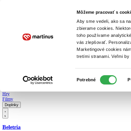
Doručenie
Kníhkupectvá
Knihovrátok
Poukážky
Knižný blog
Kontakt
Môžeme pracovať s cooki
Aby sme vedeli, ako sa na 
zbierame cookies. Niektor
E-knihy
Audioknihy
Hry
Filmy
Knihy
Doplnky
toho používame analytické
vás zlepšovať. Personaliz
Vyhľadávanie
Marketingové cookies nám 
tretími stranami. Veľmi b
Prihlásiť
Vyhľadávanie
Výber
Knihy
Potrebné
P
súhlasu
E-knihy
Audioknihy
Hry
Filmy
Doplnky
Beletria