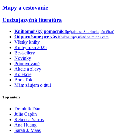
Mapy a cestovanie
Cudzojazyčná literatúra
Knihomoľský pomocník
Spýtajte sa Sherlocka, čo čítať
Odporúčame pre vás
Knižné tipy ušité na mieru vám
Všetky knihy
Knihy roka 2025
Bestsellery
Novinky
Pripravované
Akcie a zľavy
Kolekcie
BookTok
Mám záujem o titul
Top autori
Dominik Dán
Julie Caplin
Rebecca Yarros
Ana Huang
Sarah J. Maas