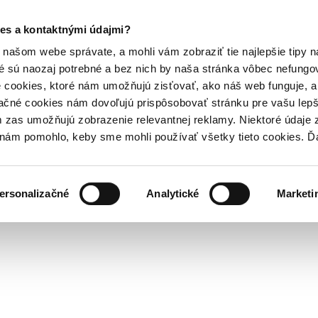
es a kontaktnými údajmi?
našom webe správate, a mohli vám zobraziť tie najlepšie tipy n
é sú naozaj potrebné a bez nich by naša stránka vôbec nefung
 cookies, ktoré nám umožňujú zisťovať, ako náš web funguje, a 
ačné cookies nám dovoľujú prispôsobovať stránku pre vašu lepši
zas umožňujú zobrazenie relevantnej reklamy. Niektoré údaje z
y nám pomohlo, keby sme mohli používať všetky tieto cookies. 
ersonalizačné
Analytické
Marketi