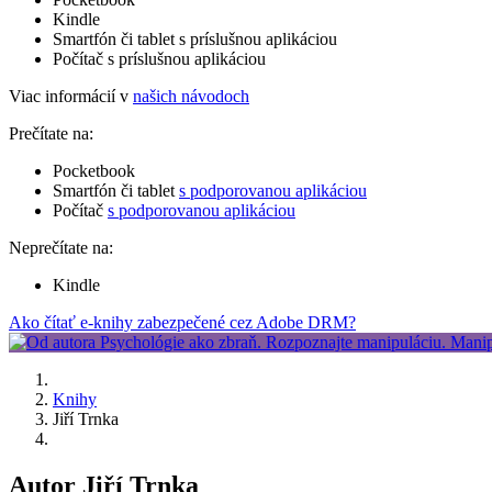
Kindle
Smartfón či tablet s príslušnou aplikáciou
Počítač s príslušnou aplikáciou
Viac informácií v
našich návodoch
Prečítate na:
Pocketbook
Smartfón či tablet
s podporovanou aplikáciou
Počítač
s podporovanou aplikáciou
Neprečítate na:
Kindle
Ako čítať e-knihy zabezpečené cez Adobe DRM?
Knihy
Jiří Trnka
Autor Jiří Trnka