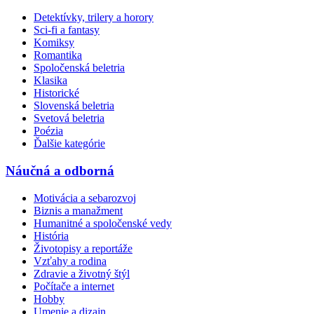
Detektívky, trilery a horory
Sci-fi a fantasy
Komiksy
Romantika
Spoločenská beletria
Klasika
Historické
Slovenská beletria
Svetová beletria
Poézia
Ďalšie kategórie
Náučná a odborná
Motivácia a sebarozvoj
Biznis a manažment
Humanitné a spoločenské vedy
História
Životopisy a reportáže
Vzťahy a rodina
Zdravie a životný štýl
Počítače a internet
Hobby
Umenie a dizajn