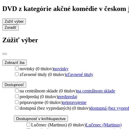
DVD z kategórie akčné komédie v českom 
Zúžiť výber
Zoradiť
Zúžiť výber
Zobraziť iba
novinky (0 titulov)
novinky
zľavnené tituly (0 titulov)
zľavnené tituly
Dostupnosť
na centrálnom sklade (0 titulov)
na centrálnom sklade
predpredaj (0 titulov)
predpredaj
pripravujeme (0 titulov)
pripravujeme
dostupná (bez vypredaných) (0 titulov)
dostupná (bez vypre
Dostupnosť v kníhkupectve
Lučenec (Martinus) (0 titulov)
Lučenec (Martinus)