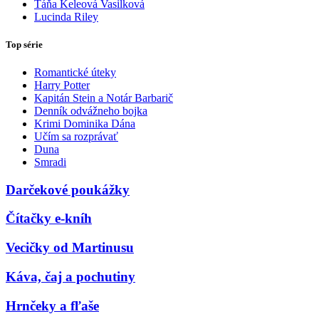
Táňa Keleová Vasilková
Lucinda Riley
Top série
Romantické úteky
Harry Potter
Kapitán Stein a Notár Barbarič
Denník odvážneho bojka
Krimi Dominika Dána
Učím sa rozprávať
Duna
Smradi
Darčekové poukážky
Čítačky e-kníh
Vecičky od Martinusu
Káva, čaj a pochutiny
Hrnčeky a fľaše