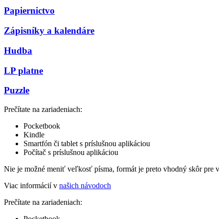
Papiernictvo
Zápisníky a kalendáre
Hudba
LP platne
Puzzle
Prečítate na zariadeniach:
Pocketbook
Kindle
Smartfón či tablet s príslušnou aplikáciou
Počítač s príslušnou aplikáciou
Nie je možné meniť veľkosť písma, formát je preto vhodný skôr pre 
Viac informácií v
našich návodoch
Prečítate na zariadeniach:
Pocketbook