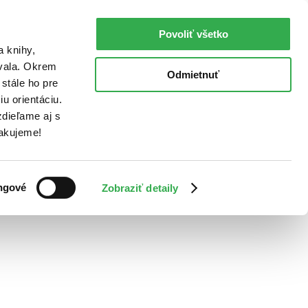
Povoliť všetko
a knihy,
ovala. Okrem
Odmietnuť
stále ho pre
u orientáciu.
dieľame aj s
Ďakujeme!
ngové
Zobraziť detaily