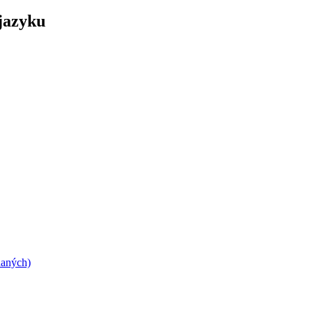
jazyku
daných)