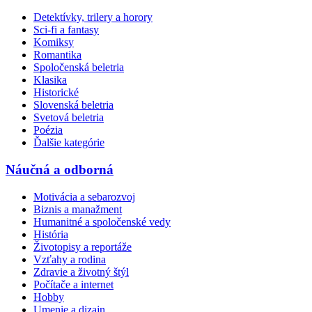
Detektívky, trilery a horory
Sci-fi a fantasy
Komiksy
Romantika
Spoločenská beletria
Klasika
Historické
Slovenská beletria
Svetová beletria
Poézia
Ďalšie kategórie
Náučná a odborná
Motivácia a sebarozvoj
Biznis a manažment
Humanitné a spoločenské vedy
História
Životopisy a reportáže
Vzťahy a rodina
Zdravie a životný štýl
Počítače a internet
Hobby
Umenie a dizajn