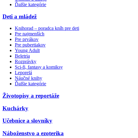
Ďalšie kategórie
Deti a mládež
Knihorad – poradca kníh pre deti
Pre najmenších
Pre prvákov
Pre pubertiakov
Young Adult
Beletria
Rozprávky
Sci-fi, fantasy a komiksy
Leporelá
Náučné knihy
Ďalšie kategórie
Životopisy a reportáže
Kuchárky
Učebnice a slovníky
Náboženstvo a ezoterika