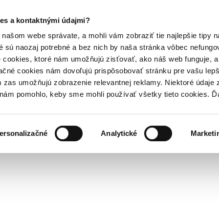
es a kontaktnými údajmi?
našom webe správate, a mohli vám zobraziť tie najlepšie tipy n
é sú naozaj potrebné a bez nich by naša stránka vôbec nefung
 cookies, ktoré nám umožňujú zisťovať, ako náš web funguje, a 
ačné cookies nám dovoľujú prispôsobovať stránku pre vašu lepši
zas umožňujú zobrazenie relevantnej reklamy. Niektoré údaje z
y nám pomohlo, keby sme mohli používať všetky tieto cookies. 
ersonalizačné
Analytické
Marketi