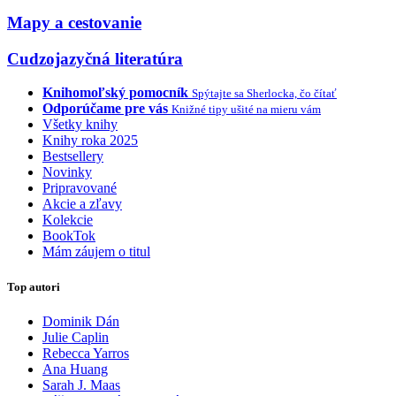
Mapy a cestovanie
Cudzojazyčná literatúra
Knihomoľský pomocník
Spýtajte sa Sherlocka, čo čítať
Odporúčame pre vás
Knižné tipy ušité na mieru vám
Všetky knihy
Knihy roka 2025
Bestsellery
Novinky
Pripravované
Akcie a zľavy
Kolekcie
BookTok
Mám záujem o titul
Top autori
Dominik Dán
Julie Caplin
Rebecca Yarros
Ana Huang
Sarah J. Maas