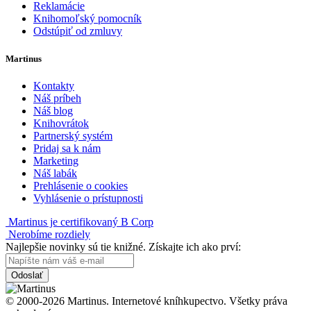
Reklamácie
Knihomoľský pomocník
Odstúpiť od zmluvy
Martinus
Kontakty
Náš príbeh
Náš blog
Knihovrátok
Partnerský systém
Pridaj sa k nám
Marketing
Náš labák
Prehlásenie o cookies
Vyhlásenie o prístupnosti
Martinus je certifikovaný B Corp
Nerobíme rozdiely
Najlepšie novinky sú tie knižné. Získajte ich ako prví:
Odoslať
© 2000-2026 Martinus. Internetové kníhkupectvo. Všetky práva