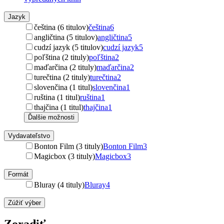
Jazyk
čeština (6 titulov)
čeština
6
angličtina (5 titulov)
angličtina
5
cudzí jazyk (5 titulov)
cudzí jazyk
5
poľština (2 tituly)
poľština
2
maďarčina (2 tituly)
maďarčina
2
turečtina (2 tituly)
turečtina
2
slovenčina (1 titul)
slovenčina
1
ruština (1 titul)
ruština
1
thajčina (1 titul)
thajčina
1
Ďalšie možnosti
Vydavateľstvo
Bonton Film (3 tituly)
Bonton Film
3
Magicbox (3 tituly)
Magicbox
3
Formát
Bluray (4 tituly)
Bluray
4
Zúžiť výber