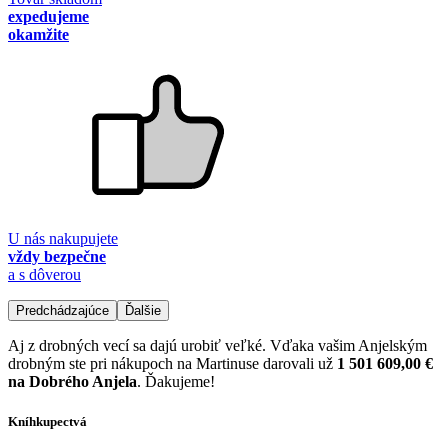
expedujeme
okamžite
U nás nakupujete
vždy bezpečne
a s dôverou
Predchádzajúce
Ďalšie
Aj z drobných vecí sa dajú urobiť veľké. Vďaka vašim Anjelským
drobným ste pri nákupoch na Martinuse darovali už
1 501 609,00 €
na Dobrého Anjela
. Ďakujeme!
Kníhkupectvá