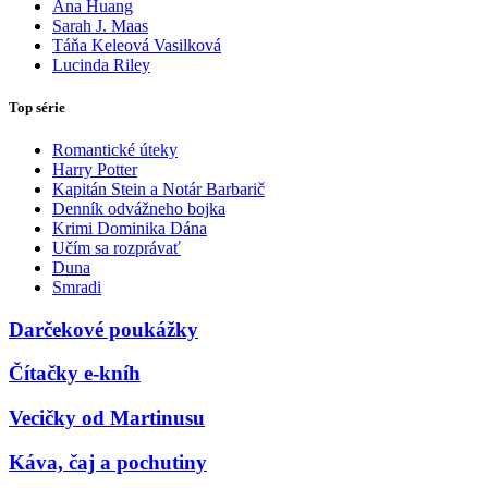
Ana Huang
Sarah J. Maas
Táňa Keleová Vasilková
Lucinda Riley
Top série
Romantické úteky
Harry Potter
Kapitán Stein a Notár Barbarič
Denník odvážneho bojka
Krimi Dominika Dána
Učím sa rozprávať
Duna
Smradi
Darčekové poukážky
Čítačky e-kníh
Vecičky od Martinusu
Káva, čaj a pochutiny