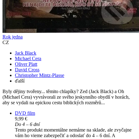
Rok jedna
CZ
Jack Black
Michael Cera
Oliver Platt
David Cross
Christopher Mintz-Plasse
ďalší
Byly dějiny tvořeny... těmito chlapíky? Zed (Jack Black) a Oh
(Michael Cera) vyvrávorali ze svého jeskynního obydlí v horách,
aby se vydali na epickou cestu biblických rozměrů...
DVD film
9,99 €
Do 4 – 6 dní
Tento produkt momentálne nemáme na sklade, ale zvyčajne
vám ho vieme zabezpečiť a odoslať do 4 – 6 dní. A