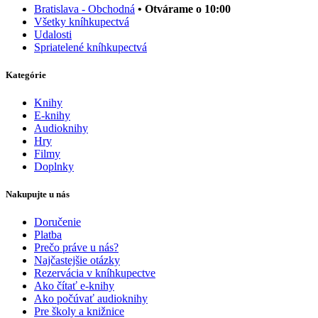
Bratislava - Obchodná
• Otvárame o 10:00
Všetky kníhkupectvá
Udalosti
Spriatelené kníhkupectvá
Kategórie
Knihy
E-knihy
Audioknihy
Hry
Filmy
Doplnky
Nakupujte u nás
Doručenie
Platba
Prečo práve u nás?
Najčastejšie otázky
Rezervácia v kníhkupectve
Ako čítať e-knihy
Ako počúvať audioknihy
Pre školy a knižnice