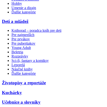
Hobby
Umenie a dizajn
Ďalšie kategórie
Deti a mládež
Knihorad – poradca kníh pre deti
Pre najmenších
Pre prvákov
Pre pubertiakov
Young Adult
Beletria
Rozprávky
Sci-fi, fantasy a komiksy
Leporelá
Náučné knihy
Ďalšie kategórie
Životopisy a reportáže
Kuchárky
Učebnice a slovníky