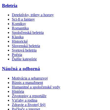
Beletria
Detektívky, trilery a horory
Sci-fi a fantasy
Komiksy
Romantika
Spoločenská beletria
Klasika
Historické
Slovenská beletria
Svetová beletria
Poézia
Ďalšie kategórie
Náučná a odborná
Motivácia a sebarozvoj
Biznis a manažment
Humanitné a spoločenské vedy
História
Životopisy a reportáže
Vzťahy a rodina
Zdravie a životný štýl
Počítače a internet