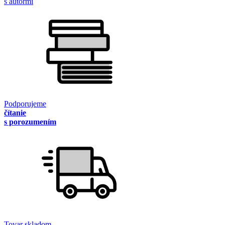
s autormi
Podporujeme
čítanie
s porozumením
Tovar skladom