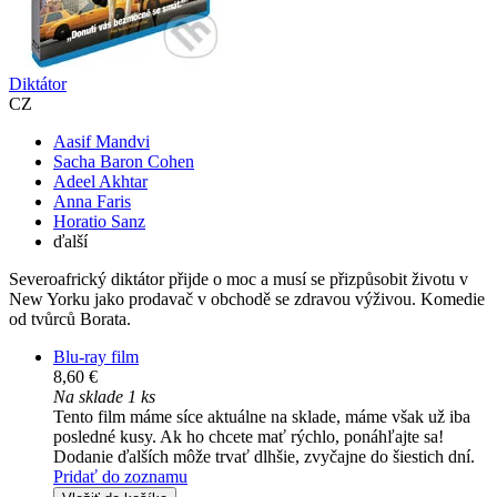
Diktátor
CZ
Aasif Mandvi
Sacha Baron Cohen
Adeel Akhtar
Anna Faris
Horatio Sanz
ďalší
Severoafrický diktátor přijde o moc a musí se přizpůsobit životu v
New Yorku jako prodavač v obchodě se zdravou výživou. Komedie
od tvůrců Borata.
Blu-ray film
8,60 €
Na sklade 1 ks
Tento film máme síce aktuálne na sklade, máme však už iba
posledné kusy. Ak ho chcete mať rýchlo, ponáhľajte sa!
Dodanie ďalších môže trvať dlhšie, zvyčajne do šiestich dní.
Pridať do zoznamu