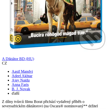
A Diktátor BD (HU)
CZ
Aasif Mandvi
Adeel Akhtar
Ajay Naidu
Anna Faris
B. J. Novak
ďalší
Z dílny tvůrců filmu Borat přichází vydařený příběh o
severoafrickém diktátorovi (na Oscara® nominovaný** držitel