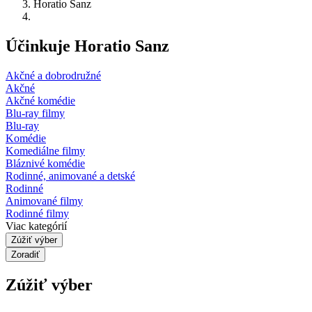
Horatio Sanz
Účinkuje Horatio Sanz
Akčné a dobrodružné
Akčné
Akčné komédie
Blu-ray filmy
Blu-ray
Komédie
Komediálne filmy
Bláznivé komédie
Rodinné, animované a detské
Rodinné
Animované filmy
Rodinné filmy
Viac kategórií
Zúžiť výber
Zoradiť
Zúžiť výber