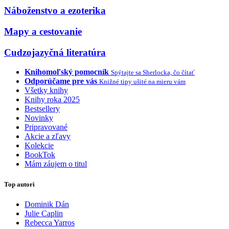
Náboženstvo a ezoterika
Mapy a cestovanie
Cudzojazyčná literatúra
Knihomoľský pomocník
Spýtajte sa Sherlocka, čo čítať
Odporúčame pre vás
Knižné tipy ušité na mieru vám
Všetky knihy
Knihy roka 2025
Bestsellery
Novinky
Pripravované
Akcie a zľavy
Kolekcie
BookTok
Mám záujem o titul
Top autori
Dominik Dán
Julie Caplin
Rebecca Yarros