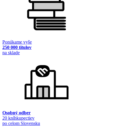
Ponúkame vyše
250 000 titulov
na sklade
Osobný odber
20 kníhkupectiev
po celom Slovensku