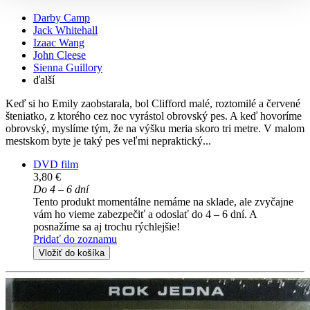
Darby Camp
Jack Whitehall
Izaac Wang
John Cleese
Sienna Guillory
ďalší
Keď si ho Emily zaobstarala, bol Clifford malé, roztomilé a červené
šteniatko, z ktorého cez noc vyrástol obrovský pes. A keď hovoríme
obrovský, myslíme tým, že na výšku meria skoro tri metre. V malom
mestskom byte je taký pes veľmi nepraktický...
DVD film
3,80 €
Do 4 – 6 dní
Tento produkt momentálne nemáme na sklade, ale zvyčajne
vám ho vieme zabezpečiť a odoslať do 4 – 6 dní. A
posnažíme sa aj trochu rýchlejšie!
Pridať do zoznamu
Vložiť do košíka