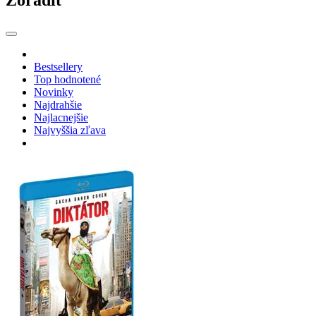
Zoradiť
Bestsellery
Top hodnotené
Novinky
Najdrahšie
Najlacnejšie
Najvyššia zľava