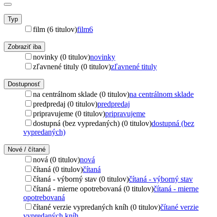
Typ
film (6 titulov)
film
6
Zobraziť iba
novinky (0 titulov)
novinky
zľavnené tituly (0 titulov)
zľavnené tituly
Dostupnosť
na centrálnom sklade (0 titulov)
na centrálnom sklade
predpredaj (0 titulov)
predpredaj
pripravujeme (0 titulov)
pripravujeme
dostupná (bez vypredaných) (0 titulov)
dostupná (bez
vypredaných)
Nové / čítané
nová (0 titulov)
nová
čítaná (0 titulov)
čítaná
čítaná - výborný stav (0 titulov)
čítaná - výborný stav
čítaná - mierne opotrebovaná (0 titulov)
čítaná - mierne
opotrebovaná
čítané verzie vypredaných kníh (0 titulov)
čítané verzie
vypredaných kníh