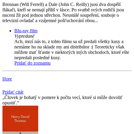
Brennan (Will Ferrell) a Dale (John C. Reilly) jsou dva dospělí
flákači, kteří se nemají příliš v lásce. Po svatbě svých rodičů jsou
nuceni žít pod jednou střechou. Neustálé soupeření, souboje o
televizní ovladač a vzájemné pošťuchování obou...
Blu-ray film
Vypredané
Ach, mrzí nás to, z tohto filmu sa už predali všetky kusy a
nemáme ho na sklade my ani distribútor :( Teoreticky však
môžete mať šťastie v niektorých iných obchodoch, ktoré ešte
nepredali posledné kusy.
Pridať do zoznamu
Hore
Pridať citát
Človek je bohatý v pomere k počtu vecí, ktoré si môže dovoliť
opustiť.