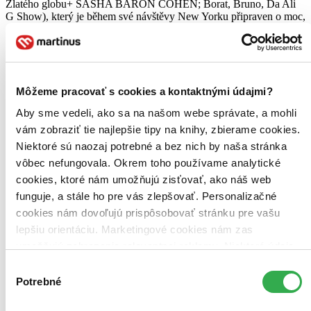
Zlatého globu+ SASHA BARON COHEN; Borat, Bruno, Da Ali
G Show), který je během své návštěvy New Yorku připraven o moc,
a musí proto vzít...
Blu-ray film
8,60 €
Do 4 – 6 dní
Tento produkt momentálne nemáme na sklade, ale zvyčajne
Môžeme pracovať s cookies a kontaktnými údajmi?
vám ho vieme zabezpečiť a odoslať do 4 – 6 dní. A
Aby sme vedeli, ako sa na našom webe správate, a mohli
posnažíme sa aj trochu rýchlejšie!
Pridať do zoznamu
vám zobraziť tie najlepšie tipy na knihy, zbierame cookies.
Vložiť do košíka
Niektoré sú naozaj potrebné a bez nich by naša stránka
vôbec nefungovala. Okrem toho používame analytické
cookies, ktoré nám umožňujú zisťovať, ako náš web
funguje, a stále ho pre vás zlepšovať. Personalizačné
cookies nám dovoľujú prispôsobovať stránku pre vašu
lepšiu orientáciu. Marketingové cookies nám zas
umožňujú zobrazenie relevantnej reklamy. Niektoré údaje
zdieľame aj s tretími stranami. Veľmi by nám pomohlo,
Výber
keby sme mohli používať všetky tieto cookies. Ďakujeme!
Potrebné
súhlasu