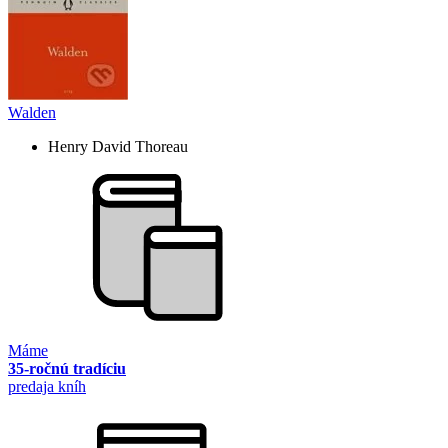
Walden
Henry David Thoreau
Máme
35-ročnú tradíciu
predaja kníh