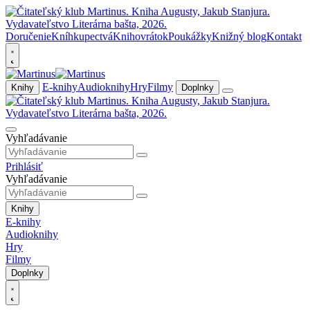
Doručenie
Kníhkupectvá
Knihovrátok
Poukážky
Knižný blog
Kontakt
E-knihy
Audioknihy
Hry
Filmy
Knihy
Doplnky
Vyhľadávanie
Prihlásiť
Vyhľadávanie
Knihy
E-knihy
Audioknihy
Hry
Filmy
Doplnky