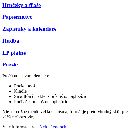
Hrnčeky a fľaše
Papiernictvo
Zápisníky a kalendáre
Hudba
LP platne
Puzzle
Prečítate na zariadeniach:
Pocketbook
Kindle
Smartfón či tablet s príslušnou aplikáciou
Počítač s príslušnou aplikáciou
Nie je možné meniť veľkosť písma, formát je preto vhodný skôr pre
väčšie obrazovky.
Viac informácií v
našich návodoch