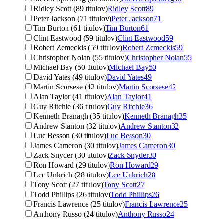
Ridley Scott (89 titulov)
Ridley Scott
89
Peter Jackson (71 titulov)
Peter Jackson
71
Tim Burton (61 titulov)
Tim Burton
61
Clint Eastwood (59 titulov)
Clint Eastwood
59
Robert Zemeckis (59 titulov)
Robert Zemeckis
59
Christopher Nolan (55 titulov)
Christopher Nolan
55
Michael Bay (50 titulov)
Michael Bay
50
David Yates (49 titulov)
David Yates
49
Martin Scorsese (42 titulov)
Martin Scorsese
42
Alan Taylor (41 titulov)
Alan Taylor
41
Guy Ritchie (36 titulov)
Guy Ritchie
36
Kenneth Branagh (35 titulov)
Kenneth Branagh
35
Andrew Stanton (32 titulov)
Andrew Stanton
32
Luc Besson (30 titulov)
Luc Besson
30
James Cameron (30 titulov)
James Cameron
30
Zack Snyder (30 titulov)
Zack Snyder
30
Ron Howard (29 titulov)
Ron Howard
29
Lee Unkrich (28 titulov)
Lee Unkrich
28
Tony Scott (27 titulov)
Tony Scott
27
Todd Phillips (26 titulov)
Todd Phillips
26
Francis Lawrence (25 titulov)
Francis Lawrence
25
Anthony Russo (24 titulov)
Anthony Russo
24