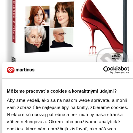
TOP #1
Môžeme pracovať s cookies a kontaktnými údajmi?
Novinka
Ďábel nosí Pradu kolekce 1.+2.
Aby sme vedeli, ako sa na našom webe správate, a mohli
CZ
2DVD
vám zobraziť tie najlepšie tipy na knihy, zbierame cookies.
Niektoré sú naozaj potrebné a bez nich by naša stránka
Anne Hathaway
vôbec nefungovala. Okrem toho používame analytické
B. J. Novak
Emily Blunt
cookies, ktoré nám umožňujú zisťovať, ako náš web