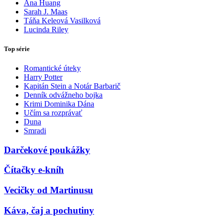
Ana Huang
Sarah J. Maas
Táňa Keleová Vasilková
Lucinda Riley
Top série
Romantické úteky
Harry Potter
Kapitán Stein a Notár Barbarič
Denník odvážneho bojka
Krimi Dominika Dána
Učím sa rozprávať
Duna
Smradi
Darčekové poukážky
Čítačky e-kníh
Vecičky od Martinusu
Káva, čaj a pochutiny