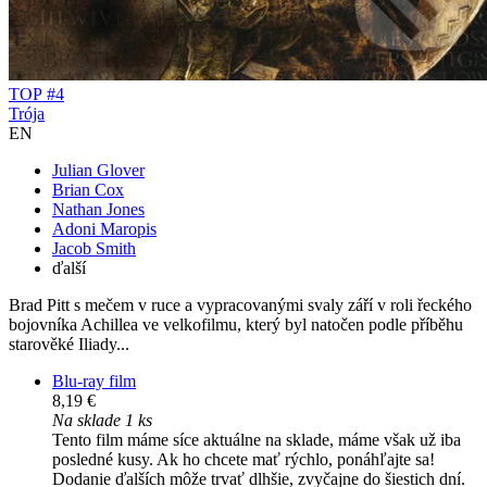
TOP #4
Trója
EN
Julian Glover
Brian Cox
Nathan Jones
Adoni Maropis
Jacob Smith
ďalší
Brad Pitt s mečem v ruce a vypracovanými svaly září v roli řeckého
bojovníka Achillea ve velkofilmu, který byl natočen podle příběhu
starověké Iliady...
Blu-ray film
8,19 €
Na sklade 1 ks
Tento film máme síce aktuálne na sklade, máme však už iba
posledné kusy. Ak ho chcete mať rýchlo, ponáhľajte sa!
Dodanie ďalších môže trvať dlhšie, zvyčajne do šiestich dní.