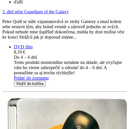
ďalší
3. diel série
Guardians of the Galaxy
Peter Quill se stále vzpamatovává ze ztráty Gamory a musí kolem
sebe sestavit tým, aby bránil vesmír a zároveň jednoho ze svých.
Pokud nebude mise úspěšně dokončena, mohla by dost možná vést
ke konci Strážců jak je doposud známe...
DVD film
8,19 €
Do 4 – 6 dní
Tento produkt momentálne nemáme na sklade, ale zvyčajne
vám ho vieme zabezpečiť a odoslať do 4 – 6 dní. A
posnažíme sa aj trochu rýchlejšie!
Pridať do zoznamu
Vložiť do košíka