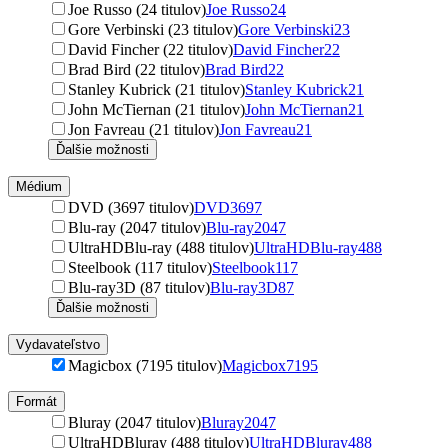
Joe Russo (24 titulov)
Joe Russo
24
Gore Verbinski (23 titulov)
Gore Verbinski
23
David Fincher (22 titulov)
David Fincher
22
Brad Bird (22 titulov)
Brad Bird
22
Stanley Kubrick (21 titulov)
Stanley Kubrick
21
John McTiernan (21 titulov)
John McTiernan
21
Jon Favreau (21 titulov)
Jon Favreau
21
Ďalšie možnosti
Médium
DVD (3697 titulov)
DVD
3697
Blu-ray (2047 titulov)
Blu-ray
2047
UltraHDBlu-ray (488 titulov)
UltraHDBlu-ray
488
Steelbook (117 titulov)
Steelbook
117
Blu-ray3D (87 titulov)
Blu-ray3D
87
Ďalšie možnosti
Vydavateľstvo
Magicbox (7195 titulov)
Magicbox
7195
Formát
Bluray (2047 titulov)
Bluray
2047
UltraHDBluray (488 titulov)
UltraHDBluray
488