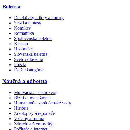
Beletria
Detektívky, trilery a horory
Sci-fi a fantasy
Komiksy
Romantika
Spoločenská beletria
Klasika
Historické
Slovenská beletria
Svetová beletria
Poézia
Ďalšie kategórie
Náučná a odborná
Motivácia a sebarozvoj
Biznis a manažment
Humanitné a spoločenské vedy
História
Životopisy a reportáže
Vzťahy a rodina
Zdravie a životný štýl
Počítače a internet