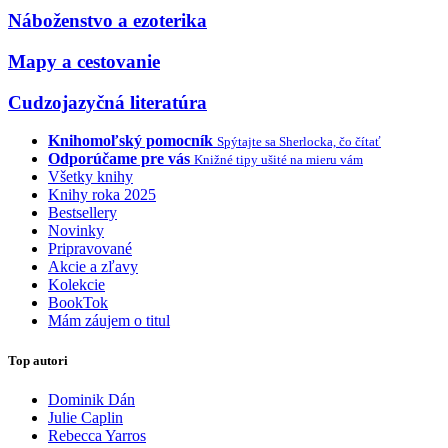
Náboženstvo a ezoterika
Mapy a cestovanie
Cudzojazyčná literatúra
Knihomoľský pomocník
Spýtajte sa Sherlocka, čo čítať
Odporúčame pre vás
Knižné tipy ušité na mieru vám
Všetky knihy
Knihy roka 2025
Bestsellery
Novinky
Pripravované
Akcie a zľavy
Kolekcie
BookTok
Mám záujem o titul
Top autori
Dominik Dán
Julie Caplin
Rebecca Yarros