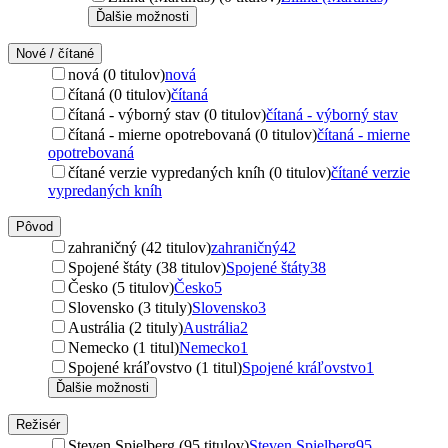
Ďalšie možnosti
Nové / čítané
nová (0 titulov)
nová
čítaná (0 titulov)
čítaná
čítaná - výborný stav (0 titulov)
čítaná - výborný stav
čítaná - mierne opotrebovaná (0 titulov)
čítaná - mierne
opotrebovaná
čítané verzie vypredaných kníh (0 titulov)
čítané verzie
vypredaných kníh
Pôvod
zahraničný (42 titulov)
zahraničný
42
Spojené štáty (38 titulov)
Spojené štáty
38
Česko (5 titulov)
Česko
5
Slovensko (3 tituly)
Slovensko
3
Austrália (2 tituly)
Austrália
2
Nemecko (1 titul)
Nemecko
1
Spojené kráľovstvo (1 titul)
Spojené kráľovstvo
1
Ďalšie možnosti
Režisér
Steven Spielberg (95 titulov)
Steven Spielberg
95