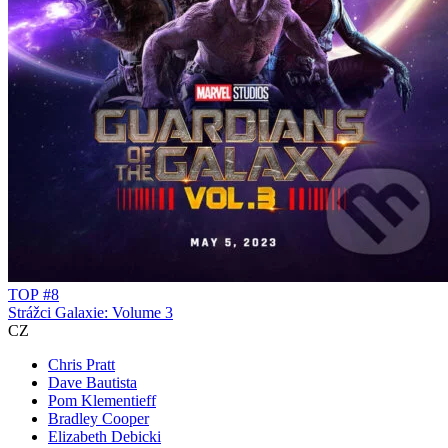
TOP #8
Strážci Galaxie: Volume 3
CZ
Chris Pratt
Dave Bautista
Pom Klementieff
Bradley Cooper
Elizabeth Debicki