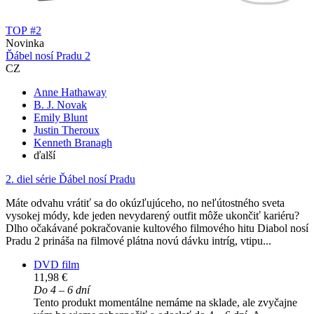
TOP #2
Novinka
Ďábel nosí Pradu 2
CZ
Anne Hathaway
B. J. Novak
Emily Blunt
Justin Theroux
Kenneth Branagh
ďalší
2. diel série
Ďábel nosí Pradu
Máte odvahu vrátiť sa do okúzľujúceho, no neľútostného sveta
vysokej módy, kde jeden nevydarený outfit môže ukončiť kariéru?
Dlho očakávané pokračovanie kultového filmového hitu Diabol nosí
Pradu 2 prináša na filmové plátna novú dávku intríg, vtipu...
DVD film
11,98 €
Do 4 – 6 dní
Tento produkt momentálne nemáme na sklade, ale zvyčajne