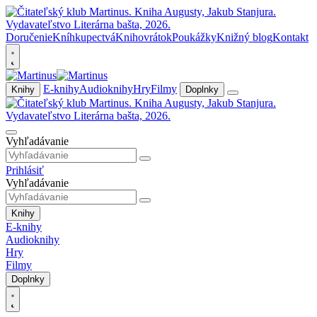
Doručenie
Kníhkupectvá
Knihovrátok
Poukážky
Knižný blog
Kontakt
E-knihy
Audioknihy
Hry
Filmy
Knihy
Doplnky
Vyhľadávanie
Prihlásiť
Vyhľadávanie
Knihy
E-knihy
Audioknihy
Hry
Filmy
Doplnky