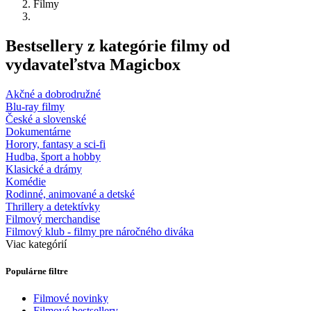
Filmy
Bestsellery z kategórie filmy od
vydavateľstva Magicbox
Akčné a dobrodružné
Blu-ray filmy
České a slovenské
Dokumentárne
Horory, fantasy a sci-fi
Hudba, šport a hobby
Klasické a drámy
Komédie
Rodinné, animované a detské
Thrillery a detektívky
Filmový merchandise
Filmový klub - filmy pre náročného diváka
Viac kategórií
Populárne filtre
Filmové novinky
Filmové bestsellery