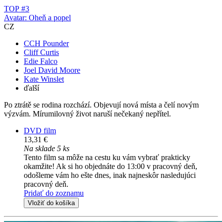
TOP #3
Avatar: Oheň a popel
CZ
CCH Pounder
Cliff Curtis
Edie Falco
Joel David Moore
Kate Winslet
ďalší
Po ztrátě se rodina rozchází. Objevují nová místa a čelí novým
výzvám. Mírumilovný život naruší nečekaný nepřítel.
DVD film
13,31 €
Na sklade 5 ks
Tento film sa môže na cestu ku vám vybrať prakticky
okamžite! Ak si ho objednáte do 13:00 v pracovný deň,
odošleme vám ho ešte dnes, inak najneskôr nasledujúci
pracovný deň.
Pridať do zoznamu
Vložiť do košíka