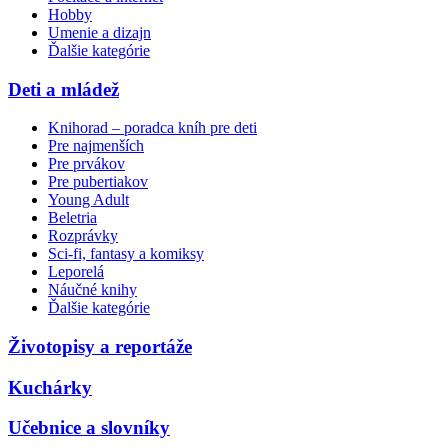
Hobby
Umenie a dizajn
Ďalšie kategórie
Deti a mládež
Knihorad – poradca kníh pre deti
Pre najmenších
Pre prvákov
Pre pubertiakov
Young Adult
Beletria
Rozprávky
Sci-fi, fantasy a komiksy
Leporelá
Náučné knihy
Ďalšie kategórie
Životopisy a reportáže
Kuchárky
Učebnice a slovníky