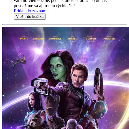
vám ho vieme zabezpečiť a odoslať do 4 – 6 dní. A
posnažíme sa aj trochu rýchlejšie!
Pridať do zoznamu
Vložiť do košíka