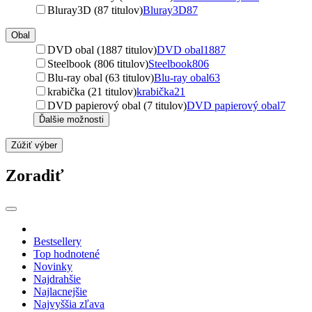
Bluray3D (87 titulov)
Bluray3D
87
Obal
DVD obal (1887 titulov)
DVD obal
1887
Steelbook (806 titulov)
Steelbook
806
Blu-ray obal (63 titulov)
Blu-ray obal
63
krabička (21 titulov)
krabička
21
DVD papierový obal (7 titulov)
DVD papierový obal
7
Ďalšie možnosti
Zúžiť výber
Zoradiť
Bestsellery
Top hodnotené
Novinky
Najdrahšie
Najlacnejšie
Najvyššia zľava