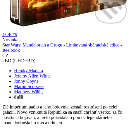
TOP #9
Novinka
Star Wars: Mandalorian a Grogu - Limitovaná sběratelská edice -
steelbook
CZ
2BD (UHD+BD)
Hemky Madera
Jeremy Allen White
Jonny Coyne
Martin Scorsese
Matthew Willig
ďalší
Zlé Impérium padlo a jeho bojovníci zostali roztrúsení po celej
galaxii. Novo vzniknutá Republika sa snaží chrániť všetko, za čo
povstalci bojovali, a preto požiadala o pomoc legendárneho
mandalorianskeho lovca odmien...