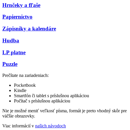
Hrnčeky a fľaše
Papiernictvo
Zápisníky a kalendáre
Hudba
LP platne
Puzzle
Prečítate na zariadeniach:
Pocketbook
Kindle
Smartfón či tablet s príslušnou aplikáciou
Počítač s príslušnou aplikáciou
Nie je možné meniť veľkosť písma, formát je preto vhodný skôr pre
väčšie obrazovky.
Viac informácií v
našich návodoch