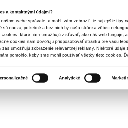
es a kontaktnými údajmi?
našom webe správate, a mohli vám zobraziť tie najlepšie tipy n
é sú naozaj potrebné a bez nich by naša stránka vôbec nefung
 cookies, ktoré nám umožňujú zisťovať, ako náš web funguje, a 
ačné cookies nám dovoľujú prispôsobovať stránku pre vašu lepši
zas umožňujú zobrazenie relevantnej reklamy. Niektoré údaje z
y nám pomohlo, keby sme mohli používať všetky tieto cookies. 
ersonalizačné
Analytické
Marketi