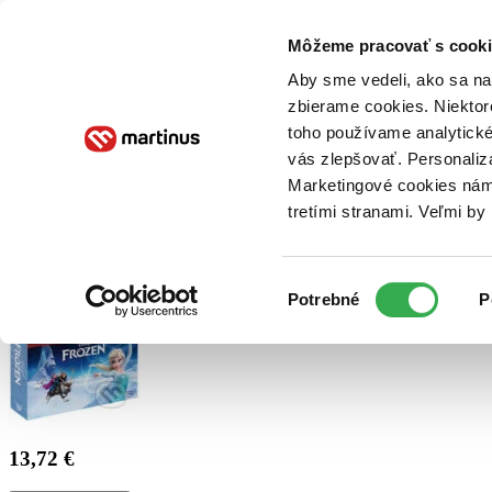
Doručenie
Kníhkupectvá
Knihovrátok
Poukážky
Knižný blog
Kontakt
Môžeme pracovať s cooki
Aby sme vedeli, ako sa na 
zbierame cookies. Niektor
E-knihy
Audioknihy
Hry
Filmy
Knihy
Doplnky
toho používame analytické
vás zlepšovať. Personaliz
Vyhľadávanie
Marketingové cookies nám 
tretími stranami. Veľmi b
Prihlásiť
Výber
Potrebné
P
súhlasu
13,72 €