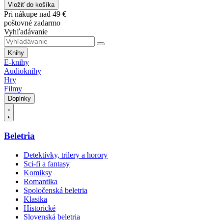
Vložiť do košíka
Pri nákupe nad 49 €
poštovné zadarmo
Vyhľadávanie
Knihy
E-knihy
Audioknihy
Hry
Filmy
Doplnky
Beletria
Detektívky, trilery a horory
Sci-fi a fantasy
Komiksy
Romantika
Spoločenská beletria
Klasika
Historické
Slovenská beletria