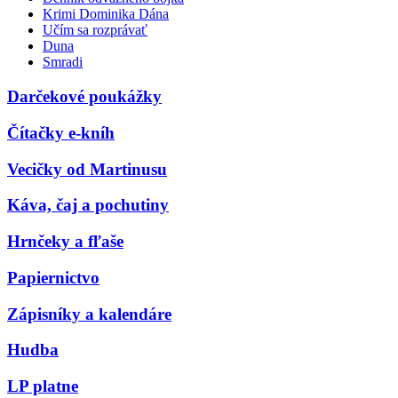
Krimi Dominika Dána
Učím sa rozprávať
Duna
Smradi
Darčekové poukážky
Čítačky e-kníh
Vecičky od Martinusu
Káva, čaj a pochutiny
Hrnčeky a fľaše
Papiernictvo
Zápisníky a kalendáre
Hudba
LP platne