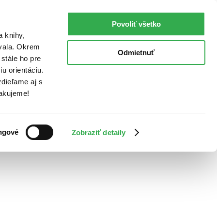
Povoliť všetko
a knihy,
ovala. Okrem
Odmietnuť
stále ho pre
u orientáciu.
dieľame aj s
Ďakujeme!
ngové
Zobraziť detaily