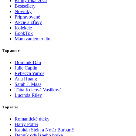
Knihy roka 2025
Bestsellery
Novinky
Pripravované
Akcie a zľavy
Kolekcie
BookTok
Mám záujem o titul
Top autori
Dominik Dán
Julie Caplin
Rebecca Yarros
Ana Huang
Sarah J. Maas
Táňa Keleová Vasilková
Lucinda Riley
Top série
Romantické úteky
Harry Potter
Kapitán Stein a Notár Barbarič
Denník odvážneho bojka