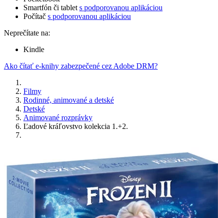
Smartfón či tablet
s podporovanou aplikáciou
Počítač
s podporovanou aplikáciou
Neprečítate na:
Kindle
Ako čítať e-knihy zabezpečené cez Adobe DRM?
Filmy
Rodinné, animované a detské
Detské
Animované rozprávky
Ľadové kráľovstvo kolekcia 1.+2.