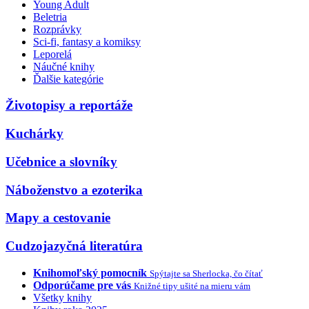
Young Adult
Beletria
Rozprávky
Sci-fi, fantasy a komiksy
Leporelá
Náučné knihy
Ďalšie kategórie
Životopisy a reportáže
Kuchárky
Učebnice a slovníky
Náboženstvo a ezoterika
Mapy a cestovanie
Cudzojazyčná literatúra
Knihomoľský pomocník
Spýtajte sa Sherlocka, čo čítať
Odporúčame pre vás
Knižné tipy ušité na mieru vám
Všetky knihy