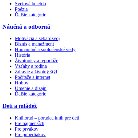
Svetová beletria
Poézia
Ďalšie kategórie
Náučná a odborná
Motivácia a sebarozvoj
Biznis a manažment
Humanitné a spoločenské vedy
História
Životopisy a reportáže
Vzťahy a rodina
Zdravie a životný štýl
Počítače a internet
Hobby
Umenie a dizajn
Ďalšie kategórie
Deti a mládež
Knihorad – poradca kníh pre deti
Pre najmenších
Pre prvákov
Pre pubertiakov