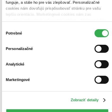
funguje, a stále ho pre vás zlepšovať. Personalizačné
cookies nám dovoľujú prispôsobovať stránku pre vašu
lepšiu orientáciu. Marketingové cookies nám zas
umožňujú zobrazenie relevantnej reklamy. Niektoré údaje
zdieľame aj s tretími stranami. Veľmi by nám pomohlo,
Výber
keby sme mohli používať všetky tieto cookies. Ďakujeme!
Potrebné
súhlasu
Personalizačné
Analytické
Marketingové
Zobraziť detaily