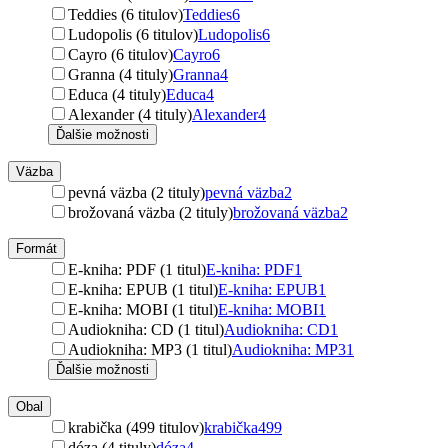
Teddies (6 titulov)
Teddies
6
Ludopolis (6 titulov)
Ludopolis
6
Cayro (6 titulov)
Cayro
6
Granna (4 tituly)
Granna
4
Educa (4 tituly)
Educa
4
Alexander (4 tituly)
Alexander
4
Ďalšie možnosti
Väzba
pevná väzba (2 tituly)
pevná väzba
2
brožovaná väzba (2 tituly)
brožovaná väzba
2
Formát
E-kniha: PDF (1 titul)
E-kniha: PDF
1
E-kniha: EPUB (1 titul)
E-kniha: EPUB
1
E-kniha: MOBI (1 titul)
E-kniha: MOBI
1
Audiokniha: CD (1 titul)
Audiokniha: CD
1
Audiokniha: MP3 (1 titul)
Audiokniha: MP3
1
Ďalšie možnosti
Obal
krabička (499 titulov)
krabička
499
dóza (4 tituly)
dóza
4