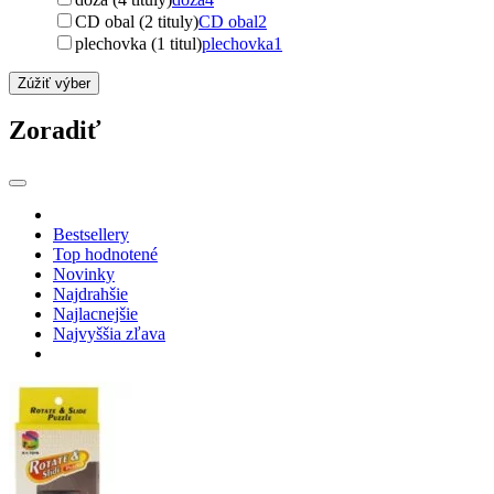
CD obal (2 tituly)
CD obal
2
plechovka (1 titul)
plechovka
1
Zúžiť výber
Zoradiť
Bestsellery
Top hodnotené
Novinky
Najdrahšie
Najlacnejšie
Najvyššia zľava