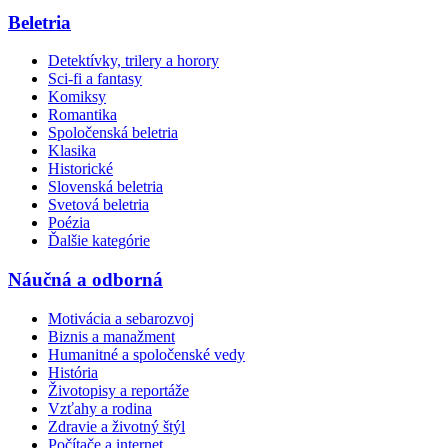
Beletria
Detektívky, trilery a horory
Sci-fi a fantasy
Komiksy
Romantika
Spoločenská beletria
Klasika
Historické
Slovenská beletria
Svetová beletria
Poézia
Ďalšie kategórie
Náučná a odborná
Motivácia a sebarozvoj
Biznis a manažment
Humanitné a spoločenské vedy
História
Životopisy a reportáže
Vzťahy a rodina
Zdravie a životný štýl
Počítače a internet