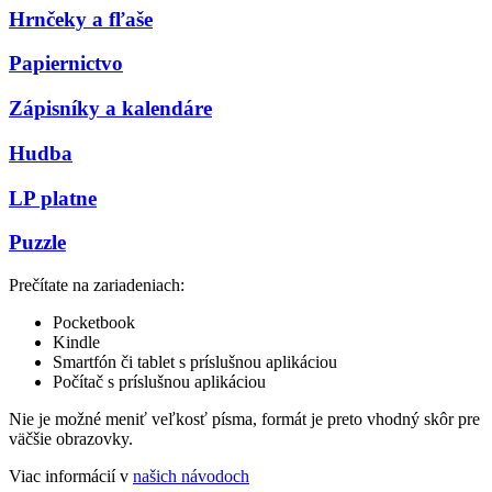
Hrnčeky a fľaše
Papiernictvo
Zápisníky a kalendáre
Hudba
LP platne
Puzzle
Prečítate na zariadeniach:
Pocketbook
Kindle
Smartfón či tablet s príslušnou aplikáciou
Počítač s príslušnou aplikáciou
Nie je možné meniť veľkosť písma, formát je preto vhodný skôr pre
väčšie obrazovky.
Viac informácií v
našich návodoch