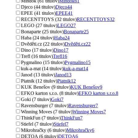
Mindok (61 titulov)
Mindok
61
Djeco (44 titulov)
Djeco
44
EPEE (41 titulov)
EPEE
41
RECENTTOYS (32 titulov)
RECENTTOYS
32
LEGO (27 titulov)
LEGO
27
Bonaparte (25 titulov)
Bonaparte
25
Haba (24 titulov)
Haba
24
Dvěděti.cz (22 titulov)
Dvěděti.cz
22
Dino (17 titulov)
Dino
17
Trefl (16 titulov)
Trefl
16
Pygmalino (15 titulov)
Pygmalino
15
kuk-a-mat (14 titulov)
kuk-a-mat
14
Janod (13 titulov)
Janod
13
Piatnik (12 titulov)
Piatnik
12
KUK Benešov (9 titulov)
KUK Benešov
9
EFKO karton s.r.o. (8 titulov)
EFKO karton s.r.o.
8
Goki (7 titulov)
Goki
7
Ravensburger (7 titulov)
Ravensburger
7
Winning Moves (7 titulov)
Winning Moves
7
ThinkFun (7 titulov)
ThinkFun
7
Stiefel (7 titulov)
Stiefel
7
Mikrohračky (6 titulov)
Mikrohračky
6
DETOA (6 titulov)
DETOA
6