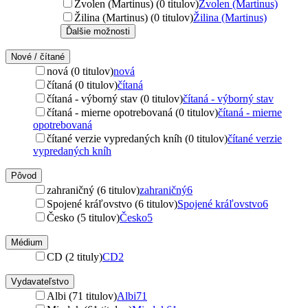
Zvolen (Martinus) (0 titulov)
Zvolen (Martinus)
Žilina (Martinus) (0 titulov)
Žilina (Martinus)
Ďalšie možnosti
Nové / čítané
nová (0 titulov)
nová
čítaná (0 titulov)
čítaná
čítaná - výborný stav (0 titulov)
čítaná - výborný stav
čítaná - mierne opotrebovaná (0 titulov)
čítaná - mierne
opotrebovaná
čítané verzie vypredaných kníh (0 titulov)
čítané verzie
vypredaných kníh
Pôvod
zahraničný (6 titulov)
zahraničný
6
Spojené kráľovstvo (6 titulov)
Spojené kráľovstvo
6
Česko (5 titulov)
Česko
5
Médium
CD (2 tituly)
CD
2
Vydavateľstvo
Albi (71 titulov)
Albi
71