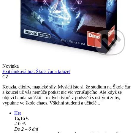
Novinka
Exit úniková hra: Škola čar a kouzel
CZ
Kouzla, elixíry, magické síly. Mysleli jste si, že studium na Škole čar
a kouzel už vás nemůže potkat nic víc vzrušujícího. Ale když se
objeví banda rarášků – malých tvorů z podsvětí s ostrými zuby,
vypukne ve škole chaos. Všichni studenti a učitelé...
Hra
16,16 €
-10 %
Do 2 – 6 dní