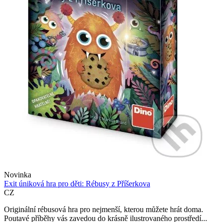
Novinka
Exit úniková hra pro děti: Rébusy z Příšerkova
CZ
Originální rébusová hra pro nejmenší, kterou můžete hrát doma.
Poutavé příběhy vás zavedou do krásně ilustrovaného prostředí...