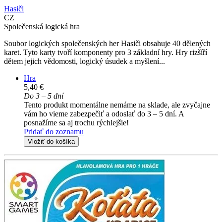
Hasiči
CZ
Společenská logická hra
Soubor logických společenských her Hasiči obsahuje 40 dělených
karet. Tyto karty tvoří komponenty pro 3 základní hry. Hry rizšíří
dětem jejich vědomosti, logický úsudek a myšlení...
Hra
5,40 €
Do 3 – 5 dní
Tento produkt momentálne nemáme na sklade, ale zvyčajne
vám ho vieme zabezpečiť a odoslať do 3 – 5 dní. A
posnažíme sa aj trochu rýchlejšie!
Pridať do zoznamu
Vložiť do košíka