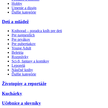
Hobby
Umenie a dizajn
Ďalšie kategórie
Deti a mládež
Knihorad – poradca kníh pre deti
Pre najmenších
Pre prvákov
Pre pubertiakov
Young Adult
Beletria
Rozprávky
Sci-fi, fantasy a komiksy
Leporelá
Náučné knihy
Ďalšie kategórie
Životopisy a reportáže
Kuchárky
Učebnice a slovníky