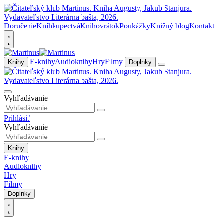
Doručenie
Kníhkupectvá
Knihovrátok
Poukážky
Knižný blog
Kontakt
E-knihy
Audioknihy
Hry
Filmy
Knihy
Doplnky
Vyhľadávanie
Prihlásiť
Vyhľadávanie
Knihy
E-knihy
Audioknihy
Hry
Filmy
Doplnky