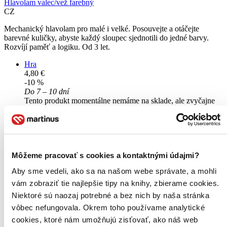
Hlavolam valec/vež farebný
CZ
Mechanický hlavolam pro malé i velké. Posouvejte a otáčejte
barevné kuličky, abyste každý sloupec sjednotili do jedné barvy.
Rozvíjí paměť a logiku. Od 3 let.
Hra
4,80 €
-10 %
Do 7 – 10 dní
Tento produkt momentálne nemáme na sklade, ale zvyčajne
vám ho vieme zabezpečiť a odoslať do 7 – 10 dní. A
posnažíme sa aj trochu rýchlejšie!
Pridať do zoznamu
Vložiť do košíka
Môžeme pracovať s cookies a kontaktnými údajmi?
Aby sme vedeli, ako sa na našom webe správate, a mohli
vám zobraziť tie najlepšie tipy na knihy, zbierame cookies.
Niektoré sú naozaj potrebné a bez nich by naša stránka
vôbec nefungovala. Okrem toho používame analytické
cookies, ktoré nám umožňujú zisťovať, ako náš web