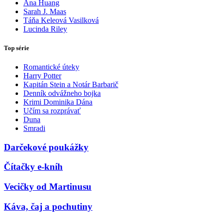
Ana Huang
Sarah J. Maas
Táňa Keleová Vasilková
Lucinda Riley
Top série
Romantické úteky
Harry Potter
Kapitán Stein a Notár Barbarič
Denník odvážneho bojka
Krimi Dominika Dána
Učím sa rozprávať
Duna
Smradi
Darčekové poukážky
Čítačky e-kníh
Vecičky od Martinusu
Káva, čaj a pochutiny