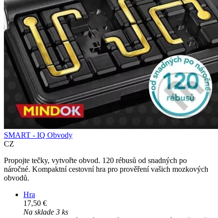
SMART - IQ Obvody
CZ
Propojte tečky, vytvořte obvod. 120 rébusů od snadných po
náročné. Kompaktní cestovní hra pro prověření vašich mozkových
obvodů.
Hra
17,50 €
Na sklade 3 ks