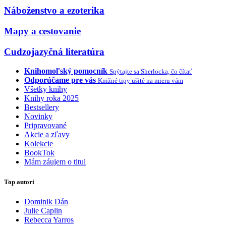
Náboženstvo a ezoterika
Mapy a cestovanie
Cudzojazyčná literatúra
Knihomoľský pomocník
Spýtajte sa Sherlocka, čo čítať
Odporúčame pre vás
Knižné tipy ušité na mieru vám
Všetky knihy
Knihy roka 2025
Bestsellery
Novinky
Pripravované
Akcie a zľavy
Kolekcie
BookTok
Mám záujem o titul
Top autori
Dominik Dán
Julie Caplin
Rebecca Yarros