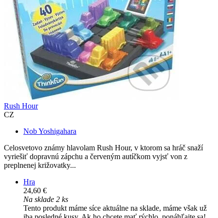
Rush Hour
CZ
Nob Yoshigahara
Celosvetovo známy hlavolam Rush Hour, v ktorom sa hráč snaží
vyriešiť dopravnú zápchu a červeným autíčkom vyjsť von z
preplnenej križovatky...
Hra
24,60 €
Na sklade 2 ks
Tento produkt máme síce aktuálne na sklade, máme však už
iba posledné kusy. Ak ho chcete mať rýchlo, ponáhľajte sa!