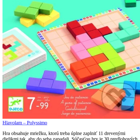
Hlavolam – Polyssimo
Hra obsahuje mriežku, ktorú treba úplne zaplniť 11 drevenými
dielikmi tak, aby do seba zapadali. Súčasťou hry je 30 predlohových