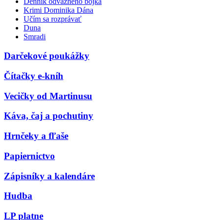
Denník odvážneho bojka
Krimi Dominika Dána
Učím sa rozprávať
Duna
Smradi
Darčekové poukážky
Čítačky e-kníh
Vecičky od Martinusu
Káva, čaj a pochutiny
Hrnčeky a fľaše
Papiernictvo
Zápisníky a kalendáre
Hudba
LP platne