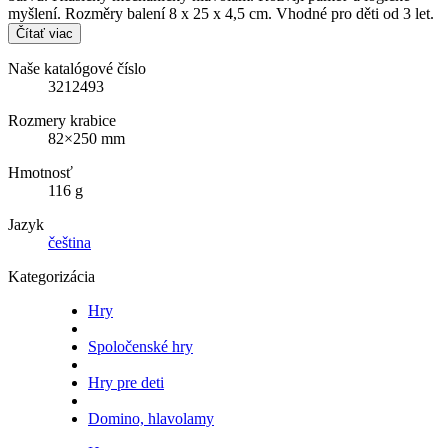
myšlení. Rozměry balení 8 x 25 x 4,5 cm. Vhodné pro děti od 3 let.
Čítať viac
Naše katalógové číslo
3212493
Rozmery krabice
82×250 mm
Hmotnosť
116 g
Jazyk
čeština
Kategorizácia
Hry
Spoločenské hry
Hry pre deti
Domino, hlavolamy