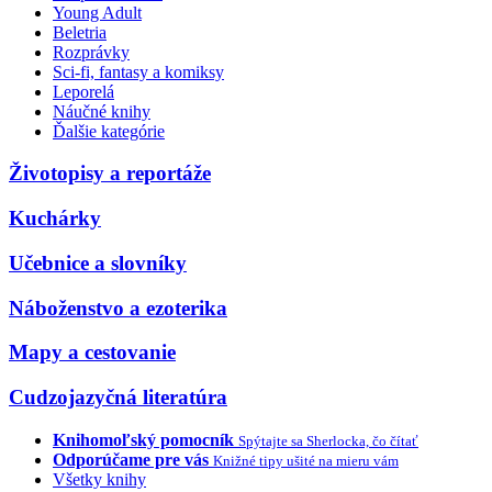
Young Adult
Beletria
Rozprávky
Sci-fi, fantasy a komiksy
Leporelá
Náučné knihy
Ďalšie kategórie
Životopisy a reportáže
Kuchárky
Učebnice a slovníky
Náboženstvo a ezoterika
Mapy a cestovanie
Cudzojazyčná literatúra
Knihomoľský pomocník
Spýtajte sa Sherlocka, čo čítať
Odporúčame pre vás
Knižné tipy ušité na mieru vám
Všetky knihy