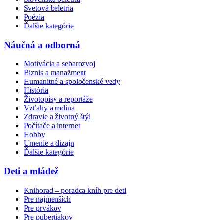
Svetová beletria
Poézia
Ďalšie kategórie
Náučná a odborná
Motivácia a sebarozvoj
Biznis a manažment
Humanitné a spoločenské vedy
História
Životopisy a reportáže
Vzťahy a rodina
Zdravie a životný štýl
Počítače a internet
Hobby
Umenie a dizajn
Ďalšie kategórie
Deti a mládež
Knihorad – poradca kníh pre deti
Pre najmenších
Pre prvákov
Pre pubertiakov