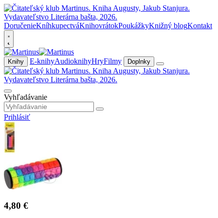
Doručenie
Kníhkupectvá
Knihovrátok
Poukážky
Knižný blog
Kontakt
E-knihy
Audioknihy
Hry
Filmy
Knihy
Doplnky
Vyhľadávanie
Prihlásiť
4,80 €