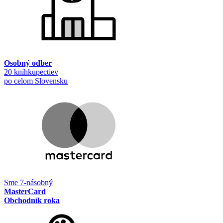
Osobný odber
20 kníhkupectiev
po celom Slovensku
Sme 7-násobný
MasterCard
Obchodník roka