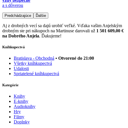
vždy bezpečne
a s dôverou
Predchádzajúce
Ďalšie
Aj z drobných vecí sa dajú urobiť veľké. Vďaka vašim Anjelským
drobným ste pri nákupoch na Martinuse darovali už
1 501 609,00 €
na Dobrého Anjela
. Ďakujeme!
Kníhkupectvá
Bratislava - Obchodná
• Otvorené do 21:00
Všetky kníhkupectvá
Udalosti
Spriatelené kníhkupectvá
Kategórie
Knihy
E-knihy
Audioknihy
Hry
Filmy
Doplnky