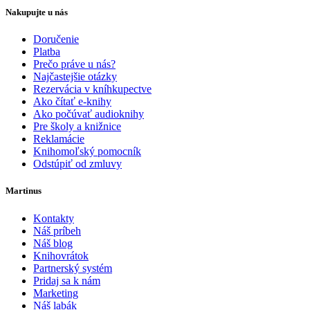
Nakupujte u nás
Doručenie
Platba
Prečo práve u nás?
Najčastejšie otázky
Rezervácia v kníhkupectve
Ako čítať e-knihy
Ako počúvať audioknihy
Pre školy a knižnice
Reklamácie
Knihomoľský pomocník
Odstúpiť od zmluvy
Martinus
Kontakty
Náš príbeh
Náš blog
Knihovrátok
Partnerský systém
Pridaj sa k nám
Marketing
Náš labák