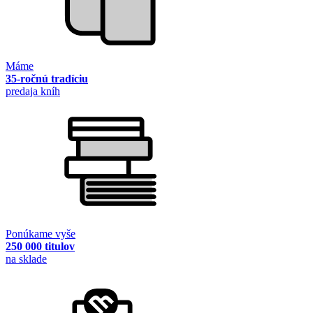
Máme
35-ročnú tradíciu
predaja kníh
Ponúkame vyše
250 000 titulov
na sklade