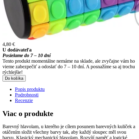
4,80 €
U dodávateľa
Posielame do 7 – 10 dní
Tento produkt momentálne nemáme na sklade, ale zvyčajne vám ho
vieme zabezpečiť a odoslať do 7 – 10 dní. A posnažíme sa aj trochu
rýchlejšie!
Do košíka
Popis produktu
Podrobnosti
Recenzie
Viac o produkte
Barevný hlavolam, u kterého je cílem posunem barevných kuliček a
otáčením složit všechny barvy tak, aby každý sloupec měl svou
barvu. Klasický mechanický hlavolam. Rozvíjí paměť a logické