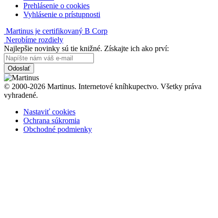
Prehlásenie o cookies
Vyhlásenie o prístupnosti
Martinus je certifikovaný B Corp
Nerobíme rozdiely
Najlepšie novinky sú tie knižné. Získajte ich ako prví:
Odoslať
© 2000-2026 Martinus. Internetové kníhkupectvo. Všetky práva
vyhradené.
Nastaviť cookies
Ochrana súkromia
Obchodné podmienky