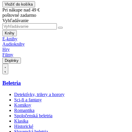
Vložiť do košíka
Pri nákupe nad 49 €
poštovné zadarmo
Vyhľadávanie
Knihy
E-knihy
Audioknihy
Hry
Filmy
Doplnky
Beletria
Detektívky, trilery a horory
Sci-fi a fantasy
Komiksy
Romantika
Spoločenská beletria
Klasika
Historické
Slovenská beletria