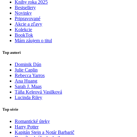
Knihy roka 2025
Bestsellery
Novinky
Pripravované
Akcie a zľavy
Kolekcie
BookTok
Mám záujem o titul
Top autori
Dominik Dán
Julie Caplin
Rebecca Yarros
Ana Huang
Sarah J. Maas
Táňa Keleová Vasilková
Lucinda Riley
Top série
Romantické úteky
Harry Potter
Kapitán Stein a Notár Barbarič