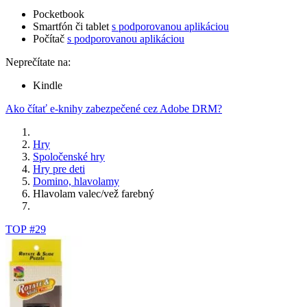
Pocketbook
Smartfón či tablet
s podporovanou aplikáciou
Počítač
s podporovanou aplikáciou
Neprečítate na:
Kindle
Ako čítať e-knihy zabezpečené cez Adobe DRM?
Hry
Spoločenské hry
Hry pre deti
Domino, hlavolamy
Hlavolam valec/vež farebný
TOP #29