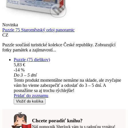
Novinka
Puzzle 75 Staroměstský orloj panoramic
CZ
Puzzle součástí turistické kolekce České republiky. Zobrazující
fotky památek a zajímavostí...
Puzzle (75 dielikov)
5,83 €
-14 %
Do 3 – 5 dní
Tento produkt momentálne nemáme na sklade, ale zvyčajne
vám ho vieme zabezpečiť a odoslať do 3 – 5 dní. A
posnažíme sa aj trochu rýchlejšie!
Pridať do zoznamu
Vložiť do košíka
Chcete poradiť knihu?
Náš pomocník Sherlock vám ju s radosťou vypátra!