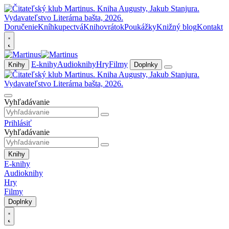
Doručenie
Kníhkupectvá
Knihovrátok
Poukážky
Knižný blog
Kontakt
E-knihy
Audioknihy
Hry
Filmy
Knihy
Doplnky
Vyhľadávanie
Prihlásiť
Vyhľadávanie
Knihy
E-knihy
Audioknihy
Hry
Filmy
Doplnky