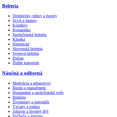
Beletria
Detektívky, trilery a horory
Sci-fi a fantasy
Komiksy
Romantika
Spoločenská beletria
Klasika
Historické
Slovenská beletria
Svetová beletria
Poézia
Ďalšie kategórie
Náučná a odborná
Motivácia a sebarozvoj
Biznis a manažment
Humanitné a spoločenské vedy
História
Životopisy a reportáže
Vzťahy a rodina
Zdravie a životný štýl
Počítače a internet