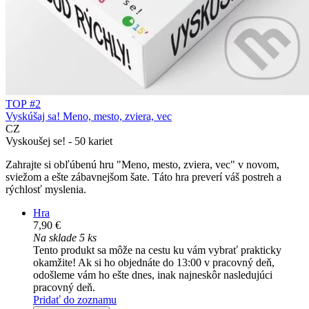
TOP #2
Vyskúšaj sa! Meno, mesto, zviera, vec
CZ
Vyskoušej se! - 50 kariet
Zahrajte si obľúbenú hru "Meno, mesto, zviera, vec" v novom,
sviežom a ešte zábavnejšom šate. Táto hra preverí váš postreh a
rýchlosť myslenia.
Hra
7,90 €
Na sklade 5 ks
Tento produkt sa môže na cestu ku vám vybrať prakticky
okamžite! Ak si ho objednáte do 13:00 v pracovný deň,
odošleme vám ho ešte dnes, inak najneskôr nasledujúci
pracovný deň.
Pridať do zoznamu