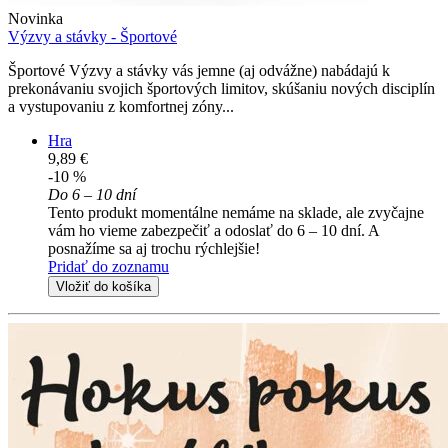
Novinka
Výzvy a stávky - Športové
Športové Výzvy a stávky vás jemne (aj odvážne) nabádajú k
prekonávaniu svojich športových limitov, skúšaniu nových disciplín
a vystupovaniu z komfortnej zóny...
Hra
9,89 €
-10 %
Do 6 – 10 dní
Tento produkt momentálne nemáme na sklade, ale zvyčajne
vám ho vieme zabezpečiť a odoslať do 6 – 10 dní. A
posnažíme sa aj trochu rýchlejšie!
Pridať do zoznamu
Vložiť do košíka