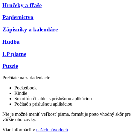
Hrnčeky a fľaše
Papiernictvo
Zápisníky a kalendáre
Hudba
LP platne
Puzzle
Prečítate na zariadeniach:
Pocketbook
Kindle
Smartfón či tablet s príslušnou aplikáciou
Počítač s príslušnou aplikáciou
Nie je možné meniť veľkosť písma, formát je preto vhodný skôr pre
väčšie obrazovky.
Viac informácií v
našich návodoch