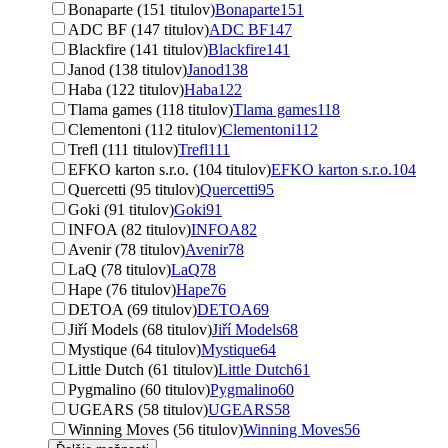
Bonaparte (151 titulov)
Bonaparte
151
ADC BF (147 titulov)
ADC BF
147
Blackfire (141 titulov)
Blackfire
141
Janod (138 titulov)
Janod
138
Haba (122 titulov)
Haba
122
Tlama games (118 titulov)
Tlama games
118
Clementoni (112 titulov)
Clementoni
112
Trefl (111 titulov)
Trefl
111
EFKO karton s.r.o. (104 titulov)
EFKO karton s.r.o.
104
Quercetti (95 titulov)
Quercetti
95
Goki (91 titulov)
Goki
91
INFOA (82 titulov)
INFOA
82
Avenir (78 titulov)
Avenir
78
LaQ (78 titulov)
LaQ
78
Hape (76 titulov)
Hape
76
DETOA (69 titulov)
DETOA
69
Jiří Models (68 titulov)
Jiří Models
68
Mystique (64 titulov)
Mystique
64
Little Dutch (61 titulov)
Little Dutch
61
Pygmalino (60 titulov)
Pygmalino
60
UGEARS (58 titulov)
UGEARS
58
Winning Moves (56 titulov)
Winning Moves
56