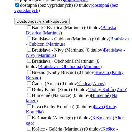
dostupná (bez vypredaných) (0 titulov)
dostupná (bez
vypredaných)
Dostupnosť v kníhkupectve
Banská Bystrica (Martinus) (0 titulov)
Banská
Bystrica (Martinus)
Bratislava - Cubicon (Martinus) (0 titulov)
Bratislava
- Cubicon (Martinus)
Bratislava - Nivy (Martinus) (0 titulov)
Bratislava -
Nivy (Martinus)
Bratislava - Obchodná (Martinus) (0
titulov)
Bratislava - Obchodná (Martinus)
Brezno (Knihy Brezno) (0 titulov)
Brezno (Knihy
Brezno)
Čadca (Arcus) (0 titulov)
Čadca (Arcus)
Dolný Kubín (Zrno) (0 titulov)
Dolný Kubín (Zrno)
Humenné (Na korze) (0 titulov)
Humenné (Na
korze)
Ilava (Knihy Kornélia) (0 titulov)
Ilava (Knihy
Kornélia)
Kežmarok (Alter ego) (0 titulov)
Kežmarok (Alter
ego)
Košice - Galéria (Martinus) (0 titulov)
Košice -