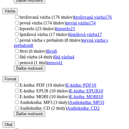
Ďalšie možnosti
Väzba
brožovaná väzba (176 titulov)
brožovaná väzba
176
pevná väzba (174 titulov)
pevná väzba
174
leporelo (23 titulov)
leporelo
23
špirálová väzba (17 titulov)
špirálová väzba
17
pevná väzba s prebalom (8 titulov)
pevná väzba s
prebalom
8
flexi (6 titulov)
flexi
6
šitá väzba (4 tituly)
šitá väzba
4
penová (1 titul)
penová
1
Ďalšie možnosti
Formát
E-kniha: PDF (19 titulov)
E-kniha: PDF
19
E-kniha: EPUB (10 titulov)
E-kniha: EPUB
10
E-kniha: MOBI (10 titulov)
E-kniha: MOBI
10
Audiokniha: MP3 (3 tituly)
Audiokniha: MP3
3
Audiokniha: CD (2 tituly)
Audiokniha: CD
2
Ďalšie možnosti
Obal