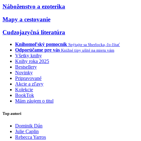
Náboženstvo a ezoterika
Mapy a cestovanie
Cudzojazyčná literatúra
Knihomoľský pomocník
Spýtajte sa Sherlocka, čo čítať
Odporúčame pre vás
Knižné tipy ušité na mieru vám
Všetky knihy
Knihy roka 2025
Bestsellery
Novinky
Pripravované
Akcie a zľavy
Kolekcie
BookTok
Mám záujem o titul
Top autori
Dominik Dán
Julie Caplin
Rebecca Yarros