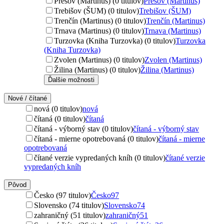
Prešov (Martinus) (0 titulov)
Prešov (Martinus)
Trebišov (ŠUM) (0 titulov)
Trebišov (ŠUM)
Trenčín (Martinus) (0 titulov)
Trenčín (Martinus)
Trnava (Martinus) (0 titulov)
Trnava (Martinus)
Turzovka (Kniha Turzovka) (0 titulov)
Turzovka
(Kniha Turzovka)
Zvolen (Martinus) (0 titulov)
Zvolen (Martinus)
Žilina (Martinus) (0 titulov)
Žilina (Martinus)
Ďalšie možnosti
Nové / čítané
nová (0 titulov)
nová
čítaná (0 titulov)
čítaná
čítaná - výborný stav (0 titulov)
čítaná - výborný stav
čítaná - mierne opotrebovaná (0 titulov)
čítaná - mierne
opotrebovaná
čítané verzie vypredaných kníh (0 titulov)
čítané verzie
vypredaných kníh
Pôvod
Česko (97 titulov)
Česko
97
Slovensko (74 titulov)
Slovensko
74
zahraničný (51 titulov)
zahraničný
51