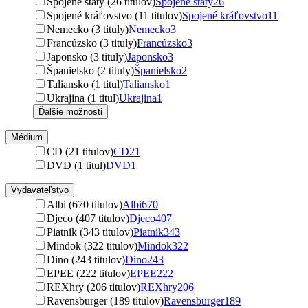
Spojené štáty (26 titulov)
Spojené štáty
26
Spojené kráľovstvo (11 titulov)
Spojené kráľovstvo
11
Nemecko (3 tituly)
Nemecko
3
Francúzsko (3 tituly)
Francúzsko
3
Japonsko (3 tituly)
Japonsko
3
Španielsko (2 tituly)
Španielsko
2
Taliansko (1 titul)
Taliansko
1
Ukrajina (1 titul)
Ukrajina
1
Ďalšie možnosti
Médium
CD (21 titulov)
CD
21
DVD (1 titul)
DVD
1
Vydavateľstvo
Albi (670 titulov)
Albi
670
Djeco (407 titulov)
Djeco
407
Piatnik (343 titulov)
Piatnik
343
Mindok (322 titulov)
Mindok
322
Dino (243 titulov)
Dino
243
EPEE (222 titulov)
EPEE
222
REXhry (206 titulov)
REXhry
206
Ravensburger (189 titulov)
Ravensburger
189