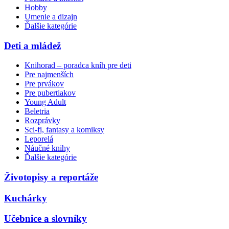
Hobby
Umenie a dizajn
Ďalšie kategórie
Deti a mládež
Knihorad – poradca kníh pre deti
Pre najmenších
Pre prvákov
Pre pubertiakov
Young Adult
Beletria
Rozprávky
Sci-fi, fantasy a komiksy
Leporelá
Náučné knihy
Ďalšie kategórie
Životopisy a reportáže
Kuchárky
Učebnice a slovníky