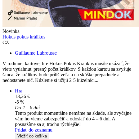
Novinka
Hokus pokus králíkus
CZ
Guillaume Labrousse
V rodinnej kartovej hre Hokus Pokus Kralikus musíte ukázať, že
viete vytiahnuť presný počet králikov. S každou kartou sa zvyšuje
šanca, že králikov bude príliš veľa a na skúške prepadnete a
nedostanete nič. Kúzlenie si užijú 2-5 kúzelníci...
Hra
13,26 €
-5 %
Do 4 – 6 dní
Tento produkt momentálne nemáme na sklade, ale zvyčajne
vám ho vieme zabezpečiť a odoslať do 4 – 6 dní. A
posnažíme sa aj trochu rýchlejšie!
Pridať do zoznamu
Vložiť do košíka