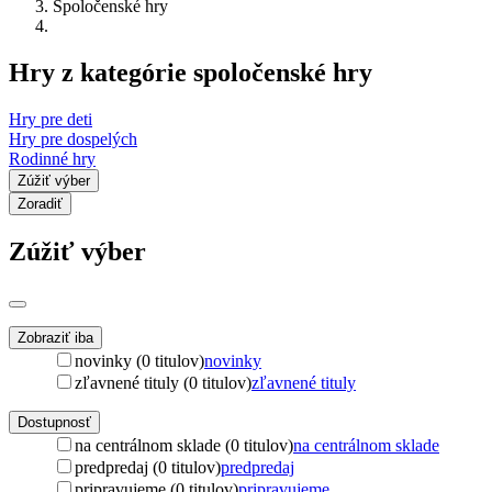
Spoločenské hry
Hry z kategórie spoločenské hry
Hry pre deti
Hry pre dospelých
Rodinné hry
Zúžiť výber
Zoradiť
Zúžiť výber
Zobraziť iba
novinky (0 titulov)
novinky
zľavnené tituly (0 titulov)
zľavnené tituly
Dostupnosť
na centrálnom sklade (0 titulov)
na centrálnom sklade
predpredaj (0 titulov)
predpredaj
pripravujeme (0 titulov)
pripravujeme