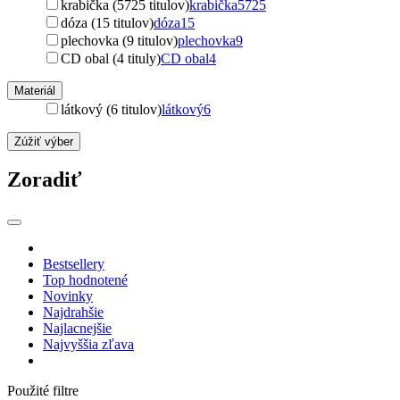
krabička (5725 titulov)
krabička
5725
dóza (15 titulov)
dóza
15
plechovka (9 titulov)
plechovka
9
CD obal (4 tituly)
CD obal
4
Materiál
látkový (6 titulov)
látkový
6
Zúžiť výber
Zoradiť
Bestsellery
Top hodnotené
Novinky
Najdrahšie
Najlacnejšie
Najvyššia zľava
Použité filtre