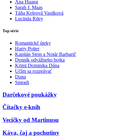
Ana Huang
Sarah J. Maas
Táňa Keleová Vasilková
Lucinda Riley
Top série
Romantické úteky
Harry Potter
Kapitán Stein a Notár Barbarič
Denník odvážneho bojka
Krimi Dominika Dána
Učím sa rozprávať
Duna
Smradi
Darčekové poukážky
Čítačky e-kníh
Vecičky od Martinusu
Káva, čaj a pochutiny