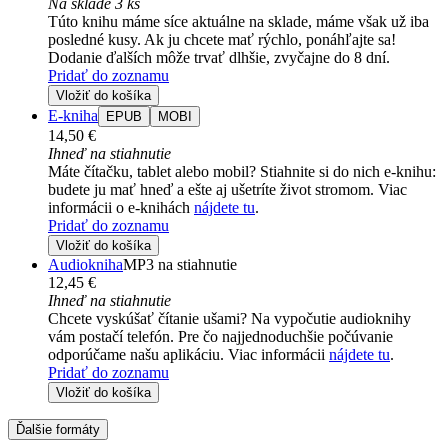
Na sklade 3 ks
Túto knihu máme síce aktuálne na sklade, máme však už iba
posledné kusy. Ak ju chcete mať rýchlo, ponáhľajte sa!
Dodanie ďalších môže trvať dlhšie, zvyčajne do 8 dní.
Pridať do zoznamu
Vložiť do košíka
E-kniha
EPUB
MOBI
14,50 €
Ihneď na stiahnutie
Máte čítačku, tablet alebo mobil? Stiahnite si do nich e-knihu:
budete ju mať hneď a ešte aj ušetríte život stromom. Viac
informácii o e-knihách
nájdete tu
.
Pridať do zoznamu
Vložiť do košíka
Audiokniha
MP3 na stiahnutie
12,45 €
Ihneď na stiahnutie
Chcete vyskúšať čítanie ušami? Na vypočutie audioknihy
vám postačí telefón. Pre čo najjednoduchšie počúvanie
odporúčame našu aplikáciu. Viac informácii
nájdete tu
.
Pridať do zoznamu
Vložiť do košíka
Ďalšie formáty