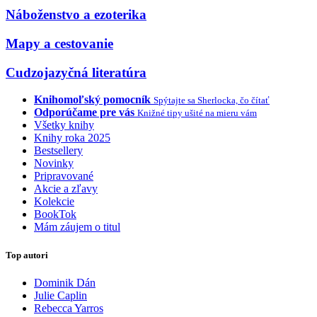
Náboženstvo a ezoterika
Mapy a cestovanie
Cudzojazyčná literatúra
Knihomoľský pomocník
Spýtajte sa Sherlocka, čo čítať
Odporúčame pre vás
Knižné tipy ušité na mieru vám
Všetky knihy
Knihy roka 2025
Bestsellery
Novinky
Pripravované
Akcie a zľavy
Kolekcie
BookTok
Mám záujem o titul
Top autori
Dominik Dán
Julie Caplin
Rebecca Yarros