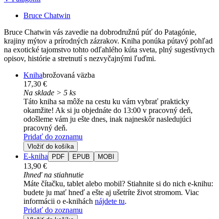
Bruce Chatwin
Bruce Chatwin vás zavedie na dobrodružnú púť do Patagónie,
krajiny mýtov a prírodných zázrakov. Kniha ponúka pútavý pohľad
na exotické tajomstvo tohto odľahlého kúta sveta, plný sugestívnych
opisov, histórie a stretnutí s nezvyčajnými ľuďmi.
Kniha
brožovaná väzba
17,30 €
Na sklade > 5 ks
Táto kniha sa môže na cestu ku vám vybrať prakticky
okamžite! Ak si ju objednáte do 13:00 v pracovný deň,
odošleme vám ju ešte dnes, inak najneskôr nasledujúci
pracovný deň.
Pridať do zoznamu
Vložiť do košíka
E-kniha
PDF
EPUB
MOBI
13,90 €
Ihneď na stiahnutie
Máte čítačku, tablet alebo mobil? Stiahnite si do nich e-knihu:
budete ju mať hneď a ešte aj ušetríte život stromom. Viac
informácii o e-knihách
nájdete tu
.
Pridať do zoznamu