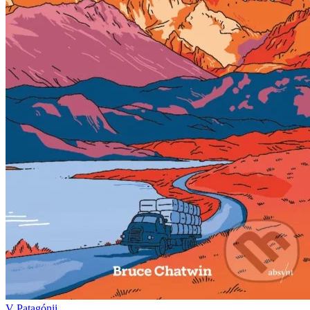
V Patagónii