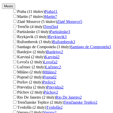
Mesto
Praha (11 titulov)
Praha
11
Martin (7 titulov)
Martin
7
Zlaté Moravce (5 titulov)
Zlaté Moravce
5
Trenčín (4 tituly)
Trenčín
4
Partizánske (3 tituly)
Partizánske
3
Reykjavik (3 tituly)
Reykjavik
3
Ružomberok (3 tituly)
Ružomberok
3
Santiago de Compostela (3 tituly)
Santiago de Compostela
3
Bardejov (2 tituly)
Bardejov
2
Karviná (2 tituly)
Karviná
2
Levoča (2 tituly)
Levoča
2
Lučenec (2 tituly)
Lučenec
2
Miláno (2 tituly)
Miláno
2
Poprad (2 tituly)
Poprad
2
Prešov (2 tituly)
Prešov
2
Prievidza (2 tituly)
Prievidza
2
Púchov (2 tituly)
Púchov
2
Rio De Janeiro (2 tituly)
Rio De Janeiro
2
Trenčianske Teplice (2 tituly)
Trenčianske Teplice
2
Tvrdošín (2 tituly)
Tvrdošín
2
Verona (2 tituly)
Verona
2