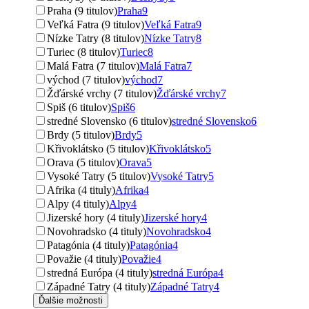
Praha (9 titulov)
Praha
9
Veľká Fatra (9 titulov)
Veľká Fatra
9
Nízke Tatry (8 titulov)
Nízke Tatry
8
Turiec (8 titulov)
Turiec
8
Malá Fatra (7 titulov)
Malá Fatra
7
východ (7 titulov)
východ
7
Žďárské vrchy (7 titulov)
Žďárské vrchy
7
Spiš (6 titulov)
Spiš
6
stredné Slovensko (6 titulov)
stredné Slovensko
6
Brdy (5 titulov)
Brdy
5
Křivoklátsko (5 titulov)
Křivoklátsko
5
Orava (5 titulov)
Orava
5
Vysoké Tatry (5 titulov)
Vysoké Tatry
5
Afrika (4 tituly)
Afrika
4
Alpy (4 tituly)
Alpy
4
Jizerské hory (4 tituly)
Jizerské hory
4
Novohradsko (4 tituly)
Novohradsko
4
Patagónia (4 tituly)
Patagónia
4
Považie (4 tituly)
Považie
4
stredná Európa (4 tituly)
stredná Európa
4
Západné Tatry (4 tituly)
Západné Tatry
4
Ďalšie možnosti