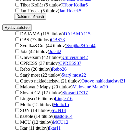
Tibor Kollár (5 titulov)
Tibor Kollár
5
Jan Hocek (5 titulov)
Jan Hocek
5
Ďalšie možnosti
Vydavateľstvo
DAJAMA (115 titulov)
DAJAMA
115
CBS (73 titulov)
CBS
73
Svojtka&Co. (44 titulov)
Svojtka&Co.
44
Jota (42 titulov)
Jota
42
Universum (42 titulov)
Universum
42
CPRESS (37 titulov)
CPRESS
37
Rebo (26 titulov)
Rebo
26
Starý most (22 titulov)
Starý most
22
Ottovo nakladatelství (21 titulov)
Ottovo nakladatelství
21
Malované Mapy (20 titulov)
Malované Mapy
20
Slovart CZ (17 titulov)
Slovart CZ
17
Lingea (16 titulov)
Lingea
16
Motto (15 titulov)
Motto
15
SUN (14 titulov)
SUN
14
nastole (14 titulov)
nastole
14
MCU (12 titulov)
MCU
12
Ikar (11 titulov)
Ikar
11