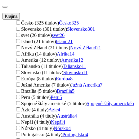
Krajina
Česko (325 titulov)
Česko
325
Slovensko (301 titulov)
Slovensko
301
svet (26 titulov)
svet
26
Island (21 titulov)
Island
21
Nový Zéland (21 titulov)
Nový Zéland
21
Afrika (14 titulov)
Afrika
14
Amerika (12 titulov)
Amerika
12
Taliansko (11 titulov)
Taliansko
11
Slovinsko (11 titulov)
Slovinsko
11
Európa (8 titulov)
Európa
8
Južná Amerika (7 titulov)
Južná Amerika
7
Brazília (5 titulov)
Brazília
5
Peru (5 titulov)
Peru
5
Spojené štáty americké (5 titulov)
Spojené štáty americké
5
Ázie (4 tituly)
Ázie
4
Austrália (4 tituly)
Austrália
4
Nepál (4 tituly)
Nepál
4
Nórsko (4 tituly)
Nórsko
4
Portugalsko (4 tituly)
Portugalsko
4