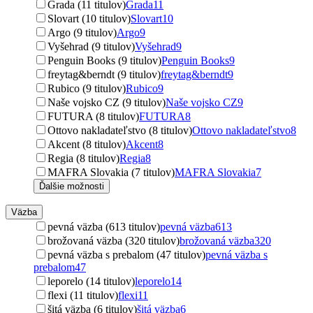
Grada (11 titulov)
Grada
11
Slovart (10 titulov)
Slovart
10
Argo (9 titulov)
Argo
9
Vyšehrad (9 titulov)
Vyšehrad
9
Penguin Books (9 titulov)
Penguin Books
9
freytag&berndt (9 titulov)
freytag&berndt
9
Rubico (9 titulov)
Rubico
9
Naše vojsko CZ (9 titulov)
Naše vojsko CZ
9
FUTURA (8 titulov)
FUTURA
8
Ottovo nakladateľstvo (8 titulov)
Ottovo nakladateľstvo
8
Akcent (8 titulov)
Akcent
8
Regia (8 titulov)
Regia
8
MAFRA Slovakia (7 titulov)
MAFRA Slovakia
7
Ďalšie možnosti
Väzba
pevná väzba (613 titulov)
pevná väzba
613
brožovaná väzba (320 titulov)
brožovaná väzba
320
pevná väzba s prebalom (47 titulov)
pevná väzba s
prebalom
47
leporelo (14 titulov)
leporelo
14
flexi (11 titulov)
flexi
11
šitá väzba (6 titulov)
šitá väzba
6