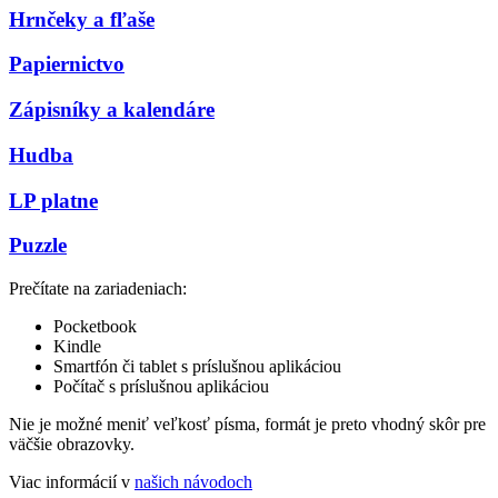
Hrnčeky a fľaše
Papiernictvo
Zápisníky a kalendáre
Hudba
LP platne
Puzzle
Prečítate na zariadeniach:
Pocketbook
Kindle
Smartfón či tablet s príslušnou aplikáciou
Počítač s príslušnou aplikáciou
Nie je možné meniť veľkosť písma, formát je preto vhodný skôr pre
väčšie obrazovky.
Viac informácií v
našich návodoch