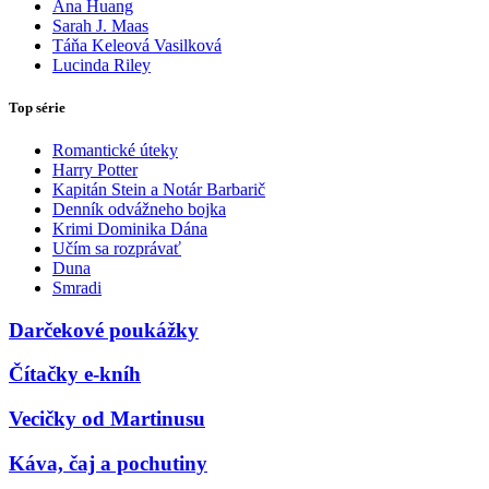
Ana Huang
Sarah J. Maas
Táňa Keleová Vasilková
Lucinda Riley
Top série
Romantické úteky
Harry Potter
Kapitán Stein a Notár Barbarič
Denník odvážneho bojka
Krimi Dominika Dána
Učím sa rozprávať
Duna
Smradi
Darčekové poukážky
Čítačky e-kníh
Vecičky od Martinusu
Káva, čaj a pochutiny