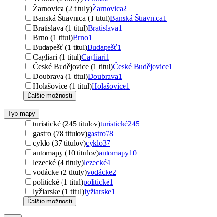
Žarnovica (2 tituly)
Žarnovica
2
Banská Štiavnica (1 titul)
Banská Štiavnica
1
Bratislava (1 titul)
Bratislava
1
Brno (1 titul)
Brno
1
Budapešť (1 titul)
Budapešť
1
Cagliari (1 titul)
Cagliari
1
České Budějovice (1 titul)
České Budějovice
1
Doubrava (1 titul)
Doubrava
1
Holašovice (1 titul)
Holašovice
1
Ďalšie možnosti
Typ mapy
turistické (245 titulov)
turistické
245
gastro (78 titulov)
gastro
78
cyklo (37 titulov)
cyklo
37
automapy (10 titulov)
automapy
10
lezecké (4 tituly)
lezecké
4
vodácke (2 tituly)
vodácke
2
politické (1 titul)
politické
1
lyžiarske (1 titul)
lyžiarske
1
Ďalšie možnosti