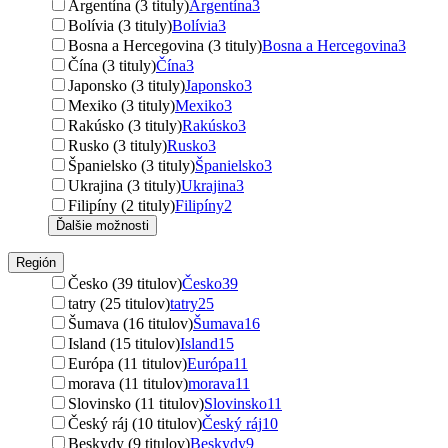
Argentína (3 tituly)
Argentína
3
Bolívia (3 tituly)
Bolívia
3
Bosna a Hercegovina (3 tituly)
Bosna a Hercegovina
3
Čína (3 tituly)
Čína
3
Japonsko (3 tituly)
Japonsko
3
Mexiko (3 tituly)
Mexiko
3
Rakúsko (3 tituly)
Rakúsko
3
Rusko (3 tituly)
Rusko
3
Španielsko (3 tituly)
Španielsko
3
Ukrajina (3 tituly)
Ukrajina
3
Filipíny (2 tituly)
Filipíny
2
Ďalšie možnosti
Región
Česko (39 titulov)
Česko
39
tatry (25 titulov)
tatry
25
Šumava (16 titulov)
Šumava
16
Island (15 titulov)
Island
15
Európa (11 titulov)
Európa
11
morava (11 titulov)
morava
11
Slovinsko (11 titulov)
Slovinsko
11
Český ráj (10 titulov)
Český ráj
10
Beskydy (9 titulov)
Beskydy
9