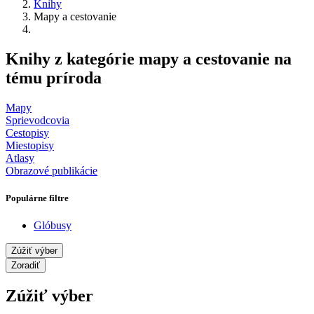
Knihy
Mapy a cestovanie
Knihy z kategórie mapy a cestovanie na
tému príroda
Mapy
Sprievodcovia
Cestopisy
Miestopisy
Atlasy
Obrazové publikácie
Populárne filtre
Glóbusy
Zúžiť výber
Zoradiť
Zúžiť výber