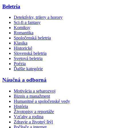
Beletria
Detektívky, trilery a horory
Sci-fi a fantasy
Komiksy
Romantika
Spoločenská beletria
Klasika
Historické
Slovenská beletria
Svetová beletria
Poézia
Ďalšie kategórie
Náučná a odborná
Motivácia a sebarozvoj
Biznis a manažment
Humanitné a spoločenské vedy
História
Životopisy a reportáže
Vzťahy a rodina
Zdravie a životný štýl
Počítače a internet