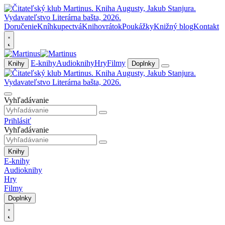
Doručenie
Kníhkupectvá
Knihovrátok
Poukážky
Knižný blog
Kontakt
E-knihy
Audioknihy
Hry
Filmy
Knihy
Doplnky
Vyhľadávanie
Prihlásiť
Vyhľadávanie
Knihy
E-knihy
Audioknihy
Hry
Filmy
Doplnky