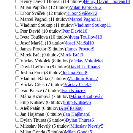
Henry David Thoreau (14 titulov)
Henry David Thoreau
14
Milan Paprčka (12 titulov)
Milan Paprčka
12
Libor Sváček (12 titulov)
Libor Sváček
12
Marcel Pagnol (11 titulov)
Marcel Pagnol
11
Vladimír Soukup (11 titulov)
Vladimír Soukup
11
Petr David (10 titulov)
Petr David
10
Iveta Toušlová (10 titulov)
Iveta Toušlová
10
Josef Maršál (10 titulov)
Josef Maršál
10
James Proctor (9 titulov)
James Proctor
9
Mirek Brát (9 titulov)
Mirek Brát
9
Václav Vokolek (8 titulov)
Václav Vokolek
8
David Leffman (8 titulov)
David Leffman
8
Joshua Foer (8 titulov)
Joshua Foer
8
Vladimír Bárta (7 titulov)
Vladimír Bárta
7
Václav Cílek (7 titulov)
Václav Cílek
7
Ivan Kňaze (7 titulov)
Ivan Kňaze
7
Mária Bizubová (7 titulov)
Mária Bizubová
7
Filip Kulisev (6 titulov)
Filip Kulisev
6
Aleš Palán (6 titulov)
Aleš Palán
6
Jan Hajšman (6 titulov)
Jan Hajšman
6
Dylan Thuras (6 titulov)
Dylan Thuras
6
Miloslav Nevrlý (5 titulov)
Miloslav Nevrlý
5
Milan Gonda (5 titulov)
Milan Gonda
5