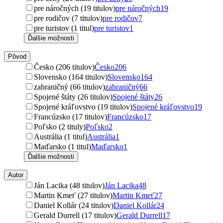
pre náročných (19 titulov)
pre náročných
19
pre rodičov (7 titulov)
pre rodičov
7
pre turistov (1 titul)
pre turistov
1
Ďalšie možnosti
Pôvod
Česko (206 titulov)
Česko
206
Slovensko (164 titulov)
Slovensko
164
zahraničný (66 titulov)
zahraničný
66
Spojené štáty (26 titulov)
Spojené štáty
26
Spojené kráľovstvo (19 titulov)
Spojené kráľovstvo
19
Francúzsko (17 titulov)
Francúzsko
17
Poľsko (2 tituly)
Poľsko
2
Austrália (1 titul)
Austrália
1
Maďarsko (1 titul)
Maďarsko
1
Ďalšie možnosti
Autor
Ján Lacika (48 titulov)
Ján Lacika
48
Martin Kmeť (27 titulov)
Martin Kmeť
27
Daniel Kollár (24 titulov)
Daniel Kollár
24
Gerald Durrell (17 titulov)
Gerald Durrell
17