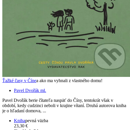
Ťažké časy v Číne
a ako ma vyhnali z vlastného domu!
Pavel Dvořák ml.
Pavel Dvořák berie čítateľa naspäť do Číny, tentokrát však v
období, kedy cudzinci neboli v krajine vítaní. Druhá autorova kniha
je o hľadaní domova, ...
Kniha
pevná väzba
23,30 €