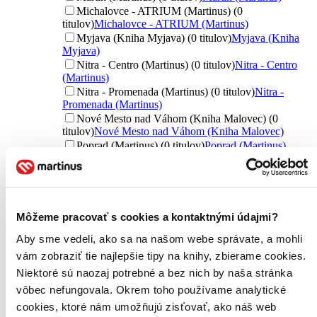
Michalovce - ATRIUM (Martinus) (0
titulov)
Michalovce - ATRIUM (Martinus)
Myjava (Kniha Myjava) (0 titulov)
Myjava (Kniha
Myjava)
Nitra - Centro (Martinus) (0 titulov)
Nitra - Centro
(Martinus)
Nitra - Promenada (Martinus) (0 titulov)
Nitra -
Promenada (Martinus)
Nové Mesto nad Váhom (Kniha Malovec) (0
titulov)
Nové Mesto nad Váhom (Kniha Malovec)
Poprad (Martinus) (0 titulov)
Poprad (Martinus)
Považská Bystrica (Martinus) (0 titulov)
Považská
Bystrica (Martinus)
Prešov (Martinus) (0 titulov)
Prešov (Martinus)
Trebišov (ŠUM) (0 titulov)
Trebišov (ŠUM)
Trenčín (Martinus) (0 titulov)
Trenčín (Martinus)
Môžeme pracovať s cookies a kontaktnými údajmi?
Trnava (Martinus) (0 titulov)
Trnava (Martinus)
Aby sme vedeli, ako sa na našom webe správate, a mohli
Turzovka (Kniha Turzovka) (0 titulov)
Turzovka
(Kniha Turzovka)
vám zobraziť tie najlepšie tipy na knihy, zbierame cookies.
Zvolen (Martinus) (0 titulov)
Zvolen (Martinus)
Niektoré sú naozaj potrebné a bez nich by naša stránka
Žilina (Martinus) (0 titulov)
Žilina (Martinus)
vôbec nefungovala. Okrem toho používame analytické
Ďalšie možnosti
cookies, ktoré nám umožňujú zisťovať, ako náš web