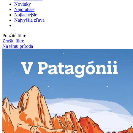
Novinky
Najdrahšie
Najlacnejšie
Najvyššia zľava
Použité filtre
Zrušiť filtre
Na tému príroda