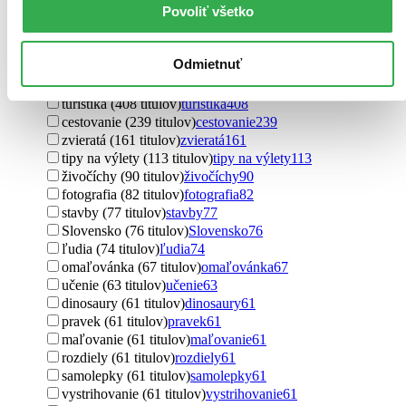
Povoliť všetko
holandčina (1 titul)
holandčina
1
Ďalšie možnosti
Odmietnuť
Téma
príroda (1187 titulov)
príroda
1187
turistika (408 titulov)
turistika
408
cestovanie (239 titulov)
cestovanie
239
zvieratá (161 titulov)
zvieratá
161
tipy na výlety (113 titulov)
tipy na výlety
113
živočíchy (90 titulov)
živočíchy
90
fotografia (82 titulov)
fotografia
82
stavby (77 titulov)
stavby
77
Slovensko (76 titulov)
Slovensko
76
ľudia (74 titulov)
ľudia
74
omaľovánka (67 titulov)
omaľovánka
67
učenie (63 titulov)
učenie
63
dinosaury (61 titulov)
dinosaury
61
pravek (61 titulov)
pravek
61
maľovanie (61 titulov)
maľovanie
61
rozdiely (61 titulov)
rozdiely
61
samolepky (61 titulov)
samolepky
61
vystrihovanie (61 titulov)
vystrihovanie
61