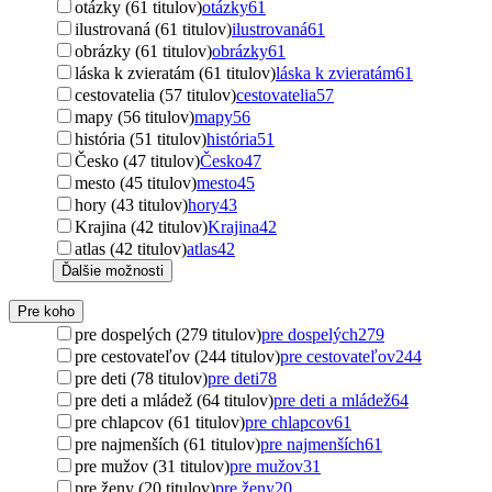
otázky (61 titulov)
otázky
61
ilustrovaná (61 titulov)
ilustrovaná
61
obrázky (61 titulov)
obrázky
61
láska k zvieratám (61 titulov)
láska k zvieratám
61
cestovatelia (57 titulov)
cestovatelia
57
mapy (56 titulov)
mapy
56
história (51 titulov)
história
51
Česko (47 titulov)
Česko
47
mesto (45 titulov)
mesto
45
hory (43 titulov)
hory
43
Krajina (42 titulov)
Krajina
42
atlas (42 titulov)
atlas
42
Ďalšie možnosti
Pre koho
pre dospelých (279 titulov)
pre dospelých
279
pre cestovateľov (244 titulov)
pre cestovateľov
244
pre deti (78 titulov)
pre deti
78
pre deti a mládež (64 titulov)
pre deti a mládež
64
pre chlapcov (61 titulov)
pre chlapcov
61
pre najmenších (61 titulov)
pre najmenších
61
pre mužov (31 titulov)
pre mužov
31
pre ženy (20 titulov)
pre ženy
20