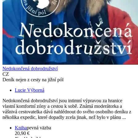
Nedokončená dobrodružství
CZ
Deník nejen z cesty na jižní pól
Lucie Výborná
Nedokončená dobrodružství jsou intimní výpravou za hranice
vlastní komfortní zóny a cestou k sobě. Známá moderátorka a
vášnivá cestovatelka dává nahlédnout do svého osobního deníku z
několika expedic, které dopadly zcela jinak, než bylo v plánu ...
Kniha
pevná väzba
20,90 €