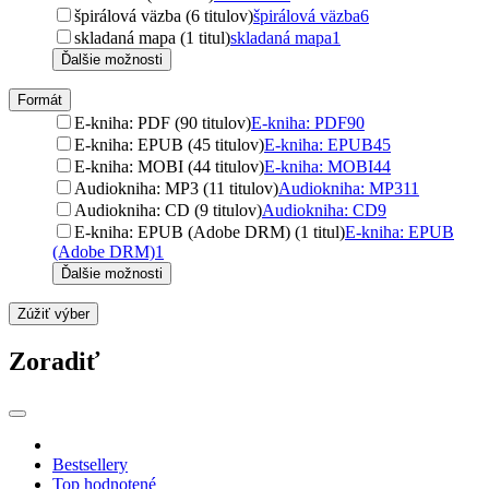
špirálová väzba (6 titulov)
špirálová väzba
6
skladaná mapa (1 titul)
skladaná mapa
1
Ďalšie možnosti
Formát
E-kniha: PDF (90 titulov)
E-kniha: PDF
90
E-kniha: EPUB (45 titulov)
E-kniha: EPUB
45
E-kniha: MOBI (44 titulov)
E-kniha: MOBI
44
Audiokniha: MP3 (11 titulov)
Audiokniha: MP3
11
Audiokniha: CD (9 titulov)
Audiokniha: CD
9
E-kniha: EPUB (Adobe DRM) (1 titul)
E-kniha: EPUB
(Adobe DRM)
1
Ďalšie možnosti
Zúžiť výber
Zoradiť
Bestsellery
Top hodnotené