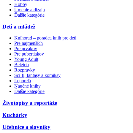
Hobby
Umenie a dizajn
Ďalšie kategórie
Deti a mládež
Knihorad – poradca kníh pre deti
Pre najmenších
Pre prvákov
Pre pubertiakov
Young Adult
Beletria
Rozprávky
Sci-fi, fantasy a komiksy
Leporelá
Náučné knihy
Ďalšie kategórie
Životopisy a reportáže
Kuchárky
Učebnice a slovníky