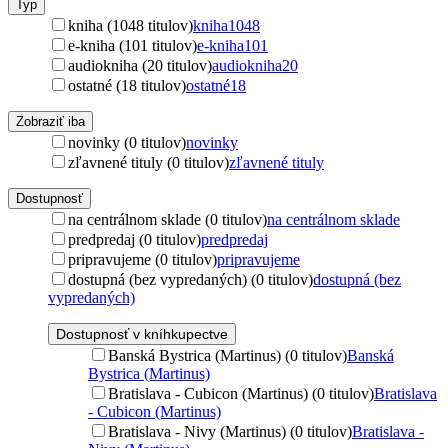
Typ
kniha (1048 titulov)
kniha
1048
e-kniha (101 titulov)
e-kniha
101
audiokniha (20 titulov)
audiokniha
20
ostatné (18 titulov)
ostatné
18
Zobraziť iba
novinky (0 titulov)
novinky
zľavnené tituly (0 titulov)
zľavnené tituly
Dostupnosť
na centrálnom sklade (0 titulov)
na centrálnom sklade
predpredaj (0 titulov)
predpredaj
pripravujeme (0 titulov)
pripravujeme
dostupná (bez vypredaných) (0 titulov)
dostupná (bez
vypredaných)
Dostupnosť v kníhkupectve
Banská Bystrica (Martinus) (0 titulov)
Banská
Bystrica (Martinus)
Bratislava - Cubicon (Martinus) (0 titulov)
Bratislava
- Cubicon (Martinus)
Bratislava - Nivy (Martinus) (0 titulov)
Bratislava -