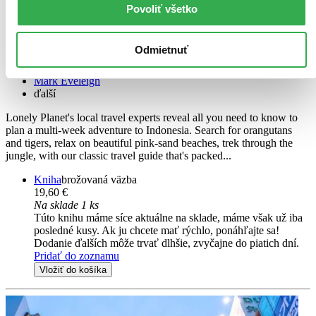
EN
Povoliť všetko
Lonely Planet
Anthony Ham
Odmietnuť
Ray Bartlett
Jade Bremner
Mark Eveleigh
ďalší
Lonely Planet's local travel experts reveal all you need to know to
plan a multi-week adventure to Indonesia. Search for orangutans
and tigers, relax on beautiful pink-sand beaches, trek through the
jungle, with our classic travel guide that's packed...
Kniha
brožovaná väzba
19,60 €
Na sklade 1 ks
Túto knihu máme síce aktuálne na sklade, máme však už iba
posledné kusy. Ak ju chcete mať rýchlo, ponáhľajte sa!
Dodanie ďalších môže trvať dlhšie, zvyčajne do piatich dní.
Pridať do zoznamu
Vložiť do košíka