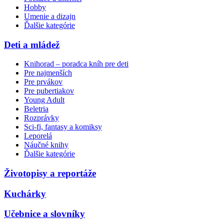
Hobby
Umenie a dizajn
Ďalšie kategórie
Deti a mládež
Knihorad – poradca kníh pre deti
Pre najmenších
Pre prvákov
Pre pubertiakov
Young Adult
Beletria
Rozprávky
Sci-fi, fantasy a komiksy
Leporelá
Náučné knihy
Ďalšie kategórie
Životopisy a reportáže
Kuchárky
Učebnice a slovníky