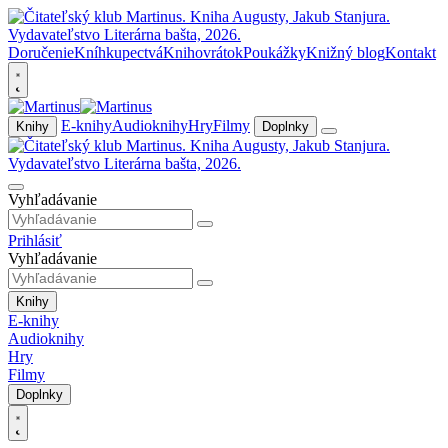
Doručenie
Kníhkupectvá
Knihovrátok
Poukážky
Knižný blog
Kontakt
E-knihy
Audioknihy
Hry
Filmy
Knihy
Doplnky
Vyhľadávanie
Prihlásiť
Vyhľadávanie
Knihy
E-knihy
Audioknihy
Hry
Filmy
Doplnky