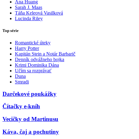
Ana Huang
Sarah J. Maas
Táňa Keleová Vasilková
Lucinda Riley
Top série
Romantické úteky
Harry Potter
Kapitán Stein a Notár Barbarič
Denník odvážneho bojka
Krimi Dominika Dána
Učím sa rozprávať
Duna
Smradi
Darčekové poukážky
Čítačky e-kníh
Vecičky od Martinusu
Káva, čaj a pochutiny