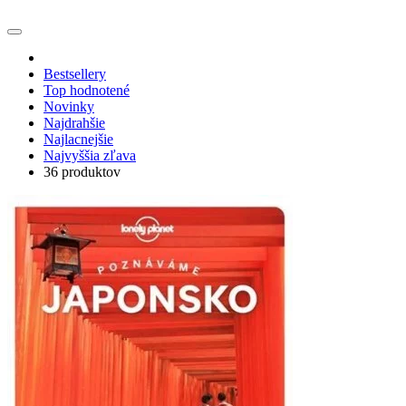
Bestsellery
Top hodnotené
Novinky
Najdrahšie
Najlacnejšie
Najvyššia zľava
36 produktov