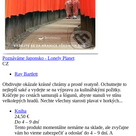
Poznáváme Japonsko - Lonely Planet
CZ
Ray Bartlett
Obdivujte okázale krásné chrámy a prosté svatyně. Ochutnejte to
nejlepší saké a vydejte se na výpravu za kulinářskými požitky.
Kráčejte po cestách samurajů a šógunů, abyste stanuli ve stínu
velkolepých hradů. Nechte všechny starosti plavat v horkých...
Kniha
24,50 €
Do 4 – 9 dní
Tento produkt momentálne nemáme na sklade, ale zvyčajne
vám ho vieme zabezpečiť a odoslať do 4 – 9 dní. A