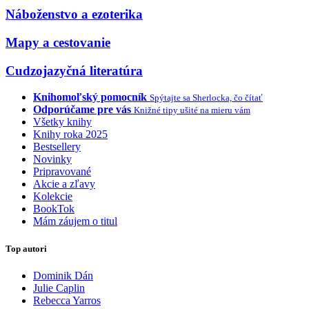
Náboženstvo a ezoterika
Mapy a cestovanie
Cudzojazyčná literatúra
Knihomoľský pomocník
Spýtajte sa Sherlocka, čo čítať
Odporúčame pre vás
Knižné tipy ušité na mieru vám
Všetky knihy
Knihy roka 2025
Bestsellery
Novinky
Pripravované
Akcie a zľavy
Kolekcie
BookTok
Mám záujem o titul
Top autori
Dominik Dán
Julie Caplin
Rebecca Yarros