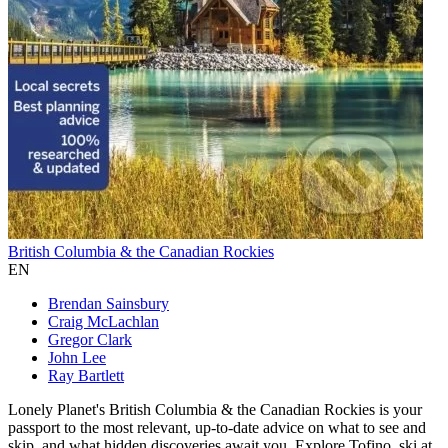
British Columbia & the Canadian Rockies
EN
Brendan Sainsbury
Craig McLachlan
Gregor Clark
John Lee
Ray Bartlett
Lonely Planet's British Columbia & the Canadian Rockies is your
passport to the most relevant, up-to-date advice on what to see and
skip, and what hidden discoveries await you. Explore Tofino, ski at