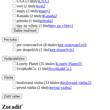
USA (3 tituly)
USA
3
svet (2 tituly)
svet
2
mapy (2 tituly)
mapy
2
Kanada (2 tituly)
Kanada
2
príroda (1 titul)
príroda
1
tipy na výlety (1 titul)
tipy na výlety
1
Ďalšie možnosti
Pre koho
pre cestovateľov (8 titulov)
pre cestovateľov
8
pre dospelých (1 titul)
pre dospelých
1
Vydavateľstvo
Lonely Planet (35 titulov)
Lonely Planet
35
Svojtka&Co. (1 titul)
Svojtka&Co.
1
Väzba
brožovaná väzba (33 titulov)
brožovaná väzba
33
pevná väzba (2 tituly)
pevná väzba
2
Zúžiť výber
Zoradiť