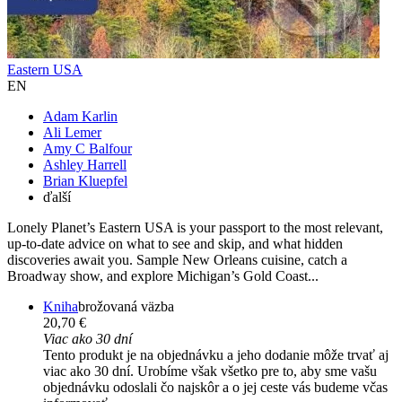
Eastern USA
EN
Adam Karlin
Ali Lemer
Amy C Balfour
Ashley Harrell
Brian Kluepfel
ďalší
Lonely Planet’s Eastern USA is your passport to the most relevant,
up-to-date advice on what to see and skip, and what hidden
discoveries await you. Sample New Orleans cuisine, catch a
Broadway show, and explore Michigan’s Gold Coast...
Kniha
brožovaná väzba
20,70 €
Viac ako 30 dní
Tento produkt je na objednávku a jeho dodanie môže trvať aj
viac ako 30 dní. Urobíme však všetko pre to, aby sme vašu
objednávku odoslali čo najskôr a o jej ceste vás budeme včas