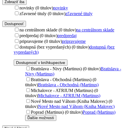
Zobraziť iba
novinky (0 titulov)
novinky
zľavnené tituly (0 titulov)
zľavnené tituly
Dostupnosť
na centrálnom sklade (0 titulov)
na centrálnom sklade
predpredaj (0 titulov)
predpredaj
pripravujeme (0 titulov)
pripravujeme
dostupná (bez vypredaných) (0 titulov)
dostupná (bez
vypredaných)
Dostupnosť v kníhkupectve
Bratislava - Nivy (Martinus) (0 titulov)
Bratislava -
Nivy (Martinus)
Bratislava - Obchodná (Martinus) (0
titulov)
Bratislava - Obchodná (Martinus)
Michalovce - ATRIUM (Martinus) (0
titulov)
Michalovce - ATRIUM (Martinus)
Nové Mesto nad Váhom (Kniha Malovec) (0
titulov)
Nové Mesto nad Váhom (Kniha Malovec)
Poprad (Martinus) (0 titulov)
Poprad (Martinus)
Ďalšie možnosti