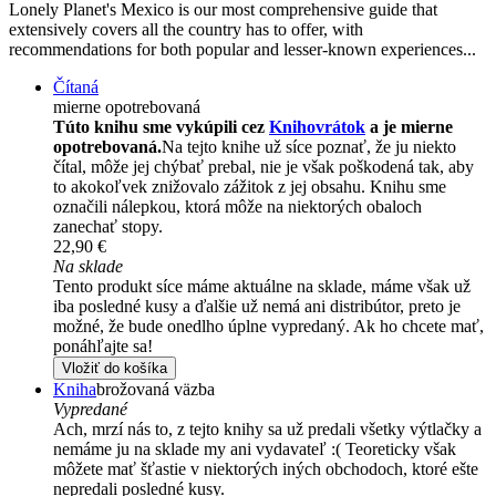
Lonely Planet's Mexico is our most comprehensive guide that
extensively covers all the country has to offer, with
recommendations for both popular and lesser-known experiences...
Čítaná
mierne opotrebovaná
Túto knihu sme vykúpili cez
Knihovrátok
a je mierne
opotrebovaná.
Na tejto knihe už síce poznať, že ju niekto
čítal, môže jej chýbať prebal, nie je však poškodená tak, aby
to akokoľvek znižovalo zážitok z jej obsahu. Knihu sme
označili nálepkou, ktorá môže na niektorých obaloch
zanechať stopy.
22,90 €
Na sklade
Tento produkt síce máme aktuálne na sklade, máme však už
iba posledné kusy a ďalšie už nemá ani distribútor, preto je
možné, že bude onedlho úplne vypredaný. Ak ho chcete mať,
ponáhľajte sa!
Vložiť do košíka
Kniha
brožovaná väzba
Vypredané
Ach, mrzí nás to, z tejto knihy sa už predali všetky výtlačky a
nemáme ju na sklade my ani vydavateľ :( Teoreticky však
môžete mať šťastie v niektorých iných obchodoch, ktoré ešte
nepredali posledné kusy.