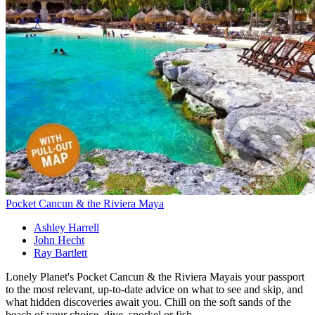
Pocket Cancun & the Riviera Maya
Ashley Harrell
John Hecht
Ray Bartlett
Lonely Planet's Pocket Cancun & the Riviera Mayais your passport
to the most relevant, up-to-date advice on what to see and skip, and
what hidden discoveries await you. Chill on the soft sands of the
beach of your choice, dive, snorkel or fish...