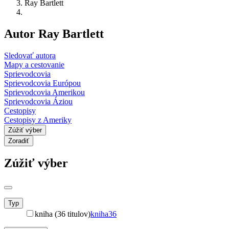
Ray Bartlett
Autor Ray Bartlett
Sledovať autora
Mapy a cestovanie
Sprievodcovia
Sprievodcovia Európou
Sprievodcovia Amerikou
Sprievodcovia Áziou
Cestopisy
Cestopisy z Ameriky
Zúžiť výber
Zoradiť
Zúžiť výber
Typ
kniha (36 titulov)
kniha
36