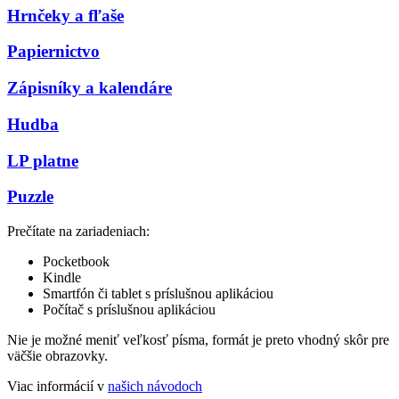
Hrnčeky a fľaše
Papiernictvo
Zápisníky a kalendáre
Hudba
LP platne
Puzzle
Prečítate na zariadeniach:
Pocketbook
Kindle
Smartfón či tablet s príslušnou aplikáciou
Počítač s príslušnou aplikáciou
Nie je možné meniť veľkosť písma, formát je preto vhodný skôr pre
väčšie obrazovky.
Viac informácií v
našich návodoch