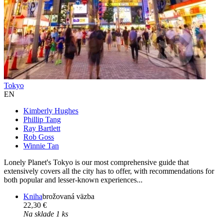
Tokyo
EN
Kimberly Hughes
Phillip Tang
Ray Bartlett
Rob Goss
Winnie Tan
Lonely Planet's Tokyo is our most comprehensive guide that
extensively covers all the city has to offer, with recommendations for
both popular and lesser-known experiences...
Kniha
brožovaná väzba
22,30 €
Na sklade 1 ks