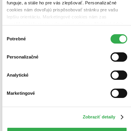
funguje, a stále ho pre vás zlepšovať. Personalizačné
cookies nám dovoľujú prispôsobovať stránku pre vašu
lepšiu orientáciu. Marketingové cookies nám zas
umožňujú zobrazenie relevantnej reklamy. Niektoré údaje
zdieľame aj s tretími stranami. Veľmi by nám pomohlo,
Výber
keby sme mohli používať všetky tieto cookies. Ďakujeme!
Potrebné
súhlasu
Personalizačné
Analytické
Marketingové
Zobraziť detaily
Novinka
Lonely Planet Indonesia