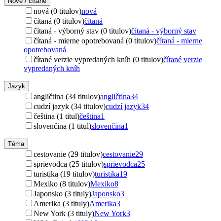
Nové / čítané
nová (0 titulov)
nová
čítaná (0 titulov)
čítaná
čítaná - výborný stav (0 titulov)
čítaná - výborný stav
čítaná - mierne opotrebovaná (0 titulov)
čítaná - mierne
opotrebovaná
čítané verzie vypredaných kníh (0 titulov)
čítané verzie
vypredaných kníh
Jazyk
angličtina (34 titulov)
angličtina
34
cudzí jazyk (34 titulov)
cudzí jazyk
34
čeština (1 titul)
čeština
1
slovenčina (1 titul)
slovenčina
1
Téma
cestovanie (29 titulov)
cestovanie
29
sprievodca (25 titulov)
sprievodca
25
turistika (19 titulov)
turistika
19
Mexiko (8 titulov)
Mexiko
8
Japonsko (3 tituly)
Japonsko
3
Amerika (3 tituly)
Amerika
3
New York (3 tituly)
New York
3