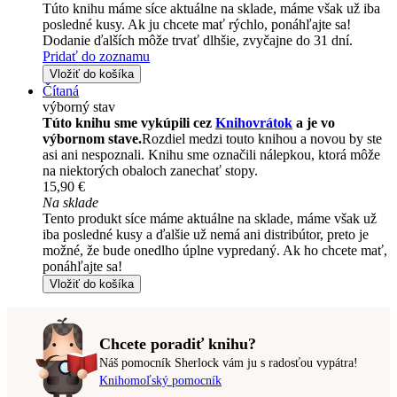
Túto knihu máme síce aktuálne na sklade, máme však už iba
posledné kusy. Ak ju chcete mať rýchlo, ponáhľajte sa!
Dodanie ďalších môže trvať dlhšie, zvyčajne do 31 dní.
Pridať do zoznamu
Vložiť do košíka
Čítaná
výborný stav
Túto knihu sme vykúpili cez
Knihovrátok
a je vo
výbornom stave.
Rozdiel medzi touto knihou a novou by ste
asi ani nespoznali. Knihu sme označili nálepkou, ktorá môže
na niektorých obaloch zanechať stopy.
15,90 €
Na sklade
Tento produkt síce máme aktuálne na sklade, máme však už
iba posledné kusy a ďalšie už nemá ani distribútor, preto je
možné, že bude onedlho úplne vypredaný. Ak ho chcete mať,
ponáhľajte sa!
Vložiť do košíka
Chcete poradiť knihu?
Náš pomocník Sherlock vám ju s radosťou vypátra!
Knihomoľský pomocník