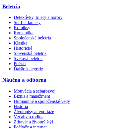
Beletria
Detektívky, trilery a horory
Sci-fi a fantasy
Komiksy
Romantika
Spoločenská beletria
Klasika
Historické
Slovenská beletria
Svetová beletria
Poézia
Ďalšie kategórie
Náučná a odborná
Motivácia a sebarozvoj
Biznis a manažment
Humanitné a spoločenské vedy
História
Životopisy a reportáže
Vzťahy a rodina
Zdravie a životný štýl
Počítače a internet