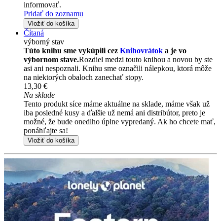
informovať.
Pridať do zoznamu
Vložiť do košíka
Čítaná
výborný stav
Túto knihu sme vykúpili cez
Knihovrátok
a je vo
výbornom stave.
Rozdiel medzi touto knihou a novou by ste
asi ani nespoznali. Knihu sme označili nálepkou, ktorá môže
na niektorých obaloch zanechať stopy.
13,30 €
Na sklade
Tento produkt síce máme aktuálne na sklade, máme však už
iba posledné kusy a ďalšie už nemá ani distribútor, preto je
možné, že bude onedlho úplne vypredaný. Ak ho chcete mať,
ponáhľajte sa!
Vložiť do košíka